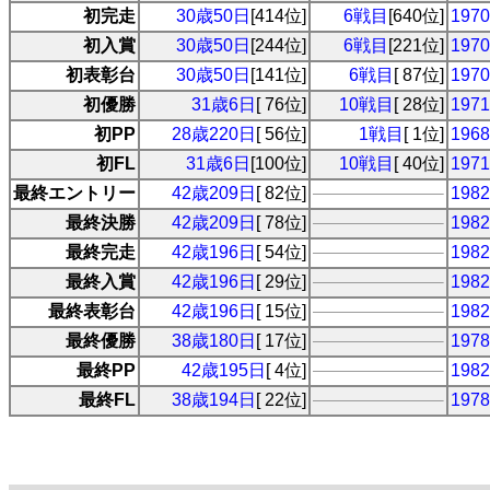
初完走
30歳50日
[414位]
6戦目
[640位]
19
初入賞
30歳50日
[244位]
6戦目
[221位]
19
初表彰台
30歳50日
[141位]
6戦目
[ 87位]
19
初優勝
31歳6日
[ 76位]
10戦目
[ 28位]
19
初PP
28歳220日
[ 56位]
1戦目
[ 1位]
19
初FL
31歳6日
[100位]
10戦目
[ 40位]
19
最終エントリー
42歳209日
[ 82位]
19
最終決勝
42歳209日
[ 78位]
19
最終完走
42歳196日
[ 54位]
19
最終入賞
42歳196日
[ 29位]
19
最終表彰台
42歳196日
[ 15位]
19
最終優勝
38歳180日
[ 17位]
19
最終PP
42歳195日
[ 4位]
19
最終FL
38歳194日
[ 22位]
19