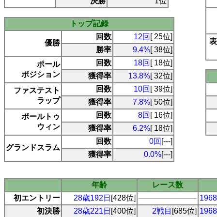
決勝
1位
トップ記録
回数
12回
[ 25位]
表
優勝
勝率
9.4%
[ 38位]
回数
18回
[ 18位]
ポール
ポジション
獲得率
13.8%
[ 32位]
回数
10回
[ 39位]
ファステスト
ラップ
獲得率
7.8%
[ 50位]
回数
8回
[ 16位]
ポールトゥ
ウィン
獲得率
6.2%
[ 18位]
回数
0回
[---]
グランドスラム
獲得率
0.0%
[---]
年齢
レース数
初エントリー
28歳192日
[428位]
19
初決勝
28歳221日
[400位]
2戦目
[685位]
19