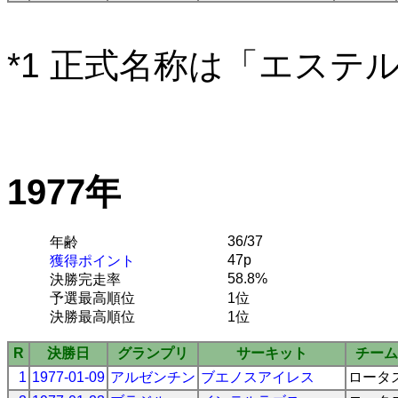
*1 正式名称は「エステ
1977年
36/37
年齢
47p
獲得ポイント
58.8%
決勝完走率
予選最高順位
1位
決勝最高順位
1位
R
決勝日
グランプリ
サーキット
チーム
1
1977-01-09
アルゼンチン
ブエノスアイレス
ロータ