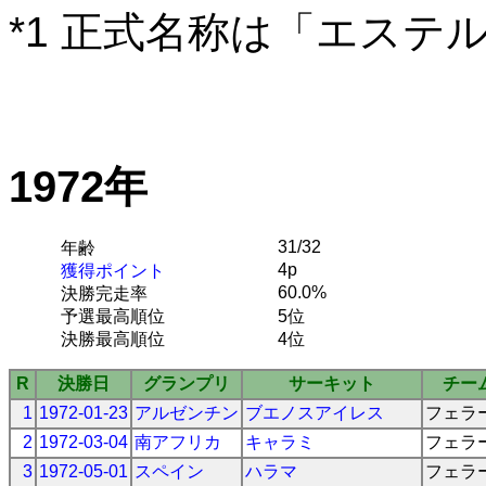
*1 正式名称は「エステ
1972年
31/32
年齢
4p
獲得ポイント
60.0%
決勝完走率
予選最高順位
5位
決勝最高順位
4位
R
決勝日
グランプリ
サーキット
チー
1
1972-01-23
アルゼンチン
ブエノスアイレス
フェラ
2
1972-03-04
南アフリカ
キャラミ
フェラ
3
1972-05-01
スペイン
ハラマ
フェラ