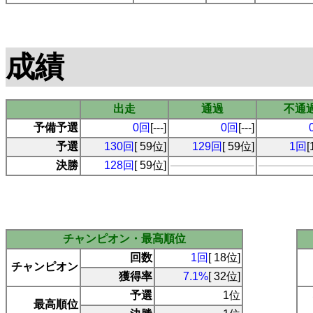
成績
出走
通過
不通
予備予選
0回
[---]
0回
[---]
予選
130回
[ 59位]
129回
[ 59位]
1回
[
決勝
128回
[ 59位]
チャンピオン・最高順位
回数
1回
[ 18位]
チャンピオン
獲得率
7.1%
[ 32位]
予選
1位
最高順位