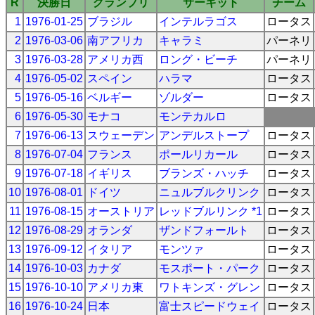
R
決勝日
グランプリ
サーキット
チーム
1
1976-01-25
ブラジル
インテルラゴス
ロータス
2
1976-03-06
南アフリカ
キャラミ
パーネリ
3
1976-03-28
アメリカ西
ロング・ビーチ
パーネリ
4
1976-05-02
スペイン
ハラマ
ロータス
5
1976-05-16
ベルギー
ゾルダー
ロータス
6
1976-05-30
モナコ
モンテカルロ
7
1976-06-13
スウェーデン
アンデルストープ
ロータス
8
1976-07-04
フランス
ポールリカール
ロータス
9
1976-07-18
イギリス
ブランズ・ハッチ
ロータス
10
1976-08-01
ドイツ
ニュルブルクリンク
ロータス
11
1976-08-15
オーストリア
レッドブルリンク *1
ロータス
12
1976-08-29
オランダ
ザンドフォールト
ロータス
13
1976-09-12
イタリア
モンツァ
ロータス
14
1976-10-03
カナダ
モスポート・パーク
ロータス
15
1976-10-10
アメリカ東
ワトキンズ・グレン
ロータス
16
1976-10-24
日本
富士スピードウェイ
ロータス