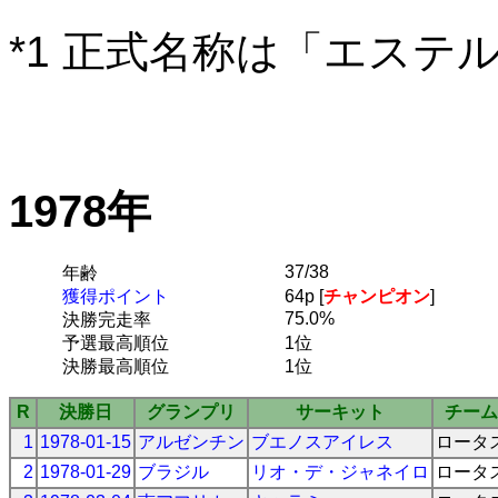
*1 正式名称は「エステ
1978年
37/38
年齢
獲得ポイント
64p [
チャンピオン
]
75.0%
決勝完走率
予選最高順位
1位
決勝最高順位
1位
R
決勝日
グランプリ
サーキット
チーム
1
1978-01-15
アルゼンチン
ブエノスアイレス
ロータ
2
1978-01-29
ブラジル
リオ・デ・ジャネイロ
ロータ