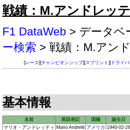
戦績：M.アンドレッ
F1 DataWeb
> データベ
ー検索
> 戦績：M.アン
[
レース
][
チャンピオンシップ
][
スプリント
][
ドライバ
基本情報
名前
英語表記
国籍
誕生日
マリオ・アンドレッティ
Mario Andretti
アメリカ
1940-02-2