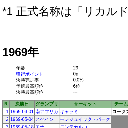
*1 正式名称は「リカル
1969年
29
年齢
0p
獲得ポイント
0.0%
決勝完走率
予選最高順位
6位
---
決勝最高順位
R
決勝日
グランプリ
サーキット
チーム
1
1969-03-01
南アフリカ
キャラミ
ロータ
2
1969-05-04
スペイン
モンジュイック・パーク
3
1969-05-18
モナコ
モンテカルロ