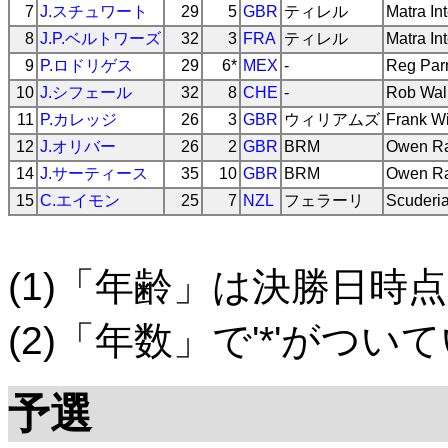
7
J.スチュワート
29
5
GBR
ティレル
Matra In
8
J.P.ベルトワーズ
32
3
FRA
ティレル
Matra In
9
P.ロドリゲス
29
6*
MEX
-
Reg Par
10
J.シフェール
32
8
CHE
-
Rob Wal
11
P.カレッジ
26
3
GBR
ウィリアムズ
Frank Wi
12
J.オリバー
26
2
GBR
BRM
Owen Ra
14
J.サーティース
35
10
GBR
BRM
Owen Ra
15
C.エイモン
25
7
NZL
フェラーリ
Scuderia
(1)「年齢」は決勝日時点
(2)「年数」で'*'がつ
予選