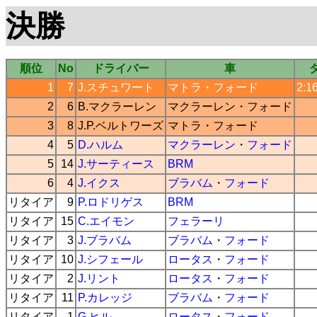
決勝
順位
No
ドライバー
車
1
7
J.スチュワート
マトラ
・
フォード
2:1
2
6
B.マクラーレン
マクラーレン
・
フォード
3
8
J.P.ベルトワーズ
マトラ
・
フォード
4
5
D.ハルム
マクラーレン
・
フォード
5
14
J.サーティース
BRM
6
4
J.イクス
ブラバム
・
フォード
リタイア
9
P.ロドリゲス
BRM
リタイア
15
C.エイモン
フェラーリ
リタイア
3
J.ブラバム
ブラバム
・
フォード
リタイア
10
J.シフェール
ロータス
・
フォード
リタイア
2
J.リント
ロータス
・
フォード
リタイア
11
P.カレッジ
ブラバム
・
フォード
リタイア
1
G.ヒル
ロータス
・
フォード