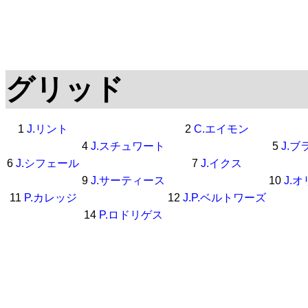
グリッド
1
J.リント
2
C.エイモン
4
J.スチュワート
5
J.ブ
6
J.シフェール
7
J.イクス
9
J.サーティース
10
J.
11
P.カレッジ
12
J.P.ベルトワーズ
14
P.ロドリゲス