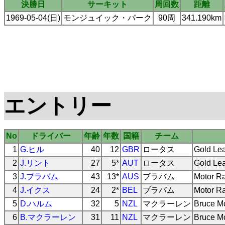
決勝日
サーキット
周回数
距離
1969-05-04(日)
モンジュイック・パーク
90周
341.190km
エントリー
No
ドライバー
年齢
年数
国籍
チーム
1
G.ヒル
40
12
GBR
ロータス
Gold Lea
2
J.リント
27
5*
AUT
ロータス
Gold Lea
3
J.ブラバム
43
13*
AUS
ブラバム
Motor R
4
J.イクス
24
2*
BEL
ブラバム
Motor R
5
D.ハルム
32
5
NZL
マクラーレン
Bruce M
6
B.マクラーレン
31
11
NZL
マクラーレン
Bruce M