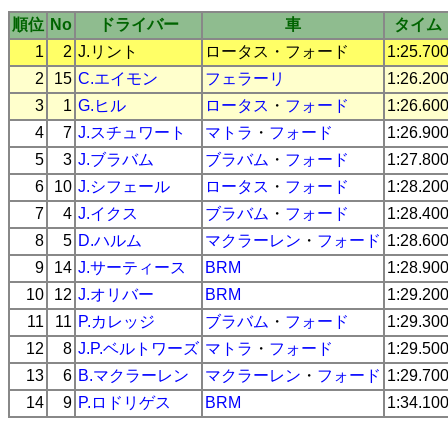
順位
No
ドライバー
車
タイム
1
2
J.リント
ロータス
・
フォード
1:25.70
2
15
C.エイモン
フェラーリ
1:26.20
3
1
G.ヒル
ロータス
・
フォード
1:26.60
4
7
J.スチュワート
マトラ
・
フォード
1:26.90
5
3
J.ブラバム
ブラバム
・
フォード
1:27.80
6
10
J.シフェール
ロータス
・
フォード
1:28.20
7
4
J.イクス
ブラバム
・
フォード
1:28.40
8
5
D.ハルム
マクラーレン
・
フォード
1:28.60
9
14
J.サーティース
BRM
1:28.90
10
12
J.オリバー
BRM
1:29.20
11
11
P.カレッジ
ブラバム
・
フォード
1:29.30
12
8
J.P.ベルトワーズ
マトラ
・
フォード
1:29.50
13
6
B.マクラーレン
マクラーレン
・
フォード
1:29.70
14
9
P.ロドリゲス
BRM
1:34.10