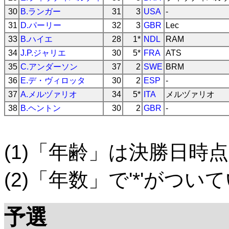
30
B.ランガー
31
3
USA
-
31
D.パーリー
32
3
GBR
Lec
33
B.ハイエ
28
1*
NDL
RAM
34
J.P.ジャリエ
30
5*
FRA
ATS
35
C.アンダーソン
37
2
SWE
BRM
36
E.デ・ヴィロッタ
30
2
ESP
-
37
A.メルヅァリオ
34
5*
ITA
メルヅァリオ
38
B.ヘントン
30
2
GBR
-
(1)「年齢」は決勝日時点
(2)「年数」で'*'がつ
予選