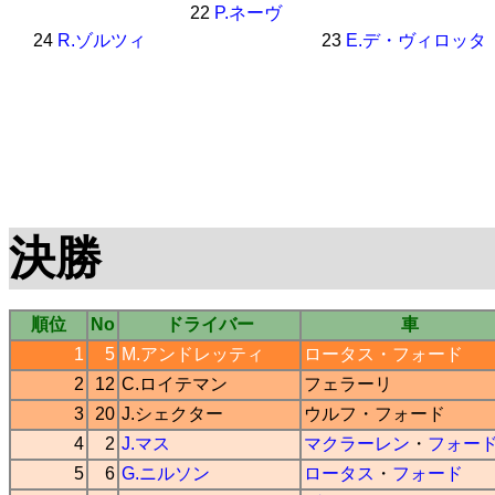
22
P.ネーヴ
24
R.ゾルツィ
23
E.デ・ヴィロッタ
決勝
順位
No
ドライバー
車
1
5
M.アンドレッティ
ロータス
・
フォード
2
12
C.ロイテマン
フェラーリ
3
20
J.シェクター
ウルフ
・
フォード
4
2
J.マス
マクラーレン
・
フォー
5
6
G.ニルソン
ロータス
・
フォード