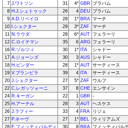
7
J.ワトソン
31
4*
GBR
ブラバム
8
H.J.シュトゥック
26
4
DEU
ブラバム
9
A.D.リベイロ
28
1*
BRA
マーチ
10
I.シェクター
29
3*
ZAF
マーチ
11
N.ラウダ
28
6*
AUT
フェラーリ
12
C.ロイテマン
35
6
ARG
フェラーリ
16
R.ゾルツィ
30
1*
ITA
シャドー
17
A.ジョーンズ
30
3
AUS
シャドー
18
H.ビンダー
28
1*
AUT
サーティース
19
V.ブランビラ
39
4
ITA
サーティース
20
J.シェクター
27
5*
ZAF
ウルフ
22
C.レガッツォーニ
37
8
CHE
エンサイン
24
R.キーガン
22
1
GBR
-
25
H.アーテル
28
3
AUT
ヘスケス
26
J.ラフィー
33
4
FRA
リジェ
27
P.ネーヴ
27
1*
BEL
ウィリアムズ
28
E.フィッティパルディ
30
8
BRA
フィッティパル