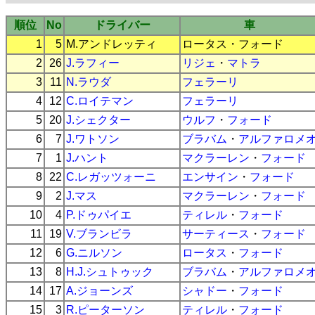
順位
No
ドライバー
車
1
5
M.アンドレッティ
ロータス
・
フォード
2
26
J.ラフィー
リジェ
・
マトラ
3
11
N.ラウダ
フェラーリ
4
12
C.ロイテマン
フェラーリ
5
20
J.シェクター
ウルフ
・
フォード
6
7
J.ワトソン
ブラバム
・
アルファロメ
7
1
J.ハント
マクラーレン
・
フォード
8
22
C.レガッツォーニ
エンサイン
・
フォード
9
2
J.マス
マクラーレン
・
フォード
10
4
P.ドゥパイエ
ティレル
・
フォード
11
19
V.ブランビラ
サーティース
・
フォード
12
6
G.ニルソン
ロータス
・
フォード
13
8
H.J.シュトゥック
ブラバム
・
アルファロメ
14
17
A.ジョーンズ
シャドー
・
フォード
15
3
R.ピーターソン
ティレル
・
フォード