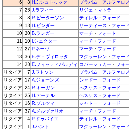
6
8
H.J.シュトゥック
ブラバム
・
アルファロ
7
26
J.ラフィー
リジェ
・
マトラ
8
3
R.ピーターソン
ティレル
・
フォード
9
18
H.ビンダー
サーティース
・
フォー
10
30
B.ランガー
マーチ
・
フォード
11
10
I.シェクター
マーチ
・
フォード
12
27
P.ネーヴ
マーチ
・
フォード
13
36
E.デ・ヴィロッタ
マクラーレン
・
フォー
14
28
E.フィッティパルディ
コパーシュカー
・
フォ
リタイア
7
J.ワトソン
ブラバム
・
アルファロ
リタイア
17
A.ジョーンズ
シャドー
・
フォード
リタイア
24
R.キーガン
ヘスケス
・
フォード
リタイア
25
H.アーテル
ヘスケス
・
フォード
リタイア
16
R.ゾルツィ
シャドー
・
フォード
リタイア
37
A.メルヅァリオ
マーチ
・
フォード
リタイア
4
P.ドゥパイエ
ティレル
・
フォード
リタイア
1
J.ハント
マクラーレン
・
フォー