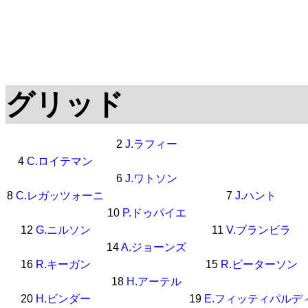
グリッド
2
J.ラフィー
4
C.ロイテマン
6
J.ワトソン
8
C.レガッツォーニ
7
J.ハント
10
P.ドゥパイエ
12
G.ニルソン
11
V.ブランビラ
14
A.ジョーンズ
16
R.キーガン
15
R.ピーターソン
18
H.アーテル
20
H.ビンダー
19
E.フィッティパルデ