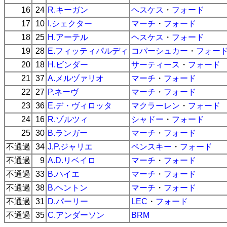
16
24
R.キーガン
ヘスケス
・
フォード
17
10
I.シェクター
マーチ
・
フォード
18
25
H.アーテル
ヘスケス
・
フォード
19
28
E.フィッティパルディ
コパーシュカー
・
フォー
20
18
H.ビンダー
サーティース
・
フォード
21
37
A.メルヅァリオ
マーチ
・
フォード
22
27
P.ネーヴ
マーチ
・
フォード
23
36
E.デ・ヴィロッタ
マクラーレン
・
フォード
24
16
R.ゾルツィ
シャドー
・
フォード
25
30
B.ランガー
マーチ
・
フォード
不通過
34
J.P.ジャリエ
ペンスキー
・
フォード
不通過
9
A.D.リベイロ
マーチ
・
フォード
不通過
33
B.ハイエ
マーチ
・
フォード
不通過
38
B.ヘントン
マーチ
・
フォード
不通過
31
D.パーリー
LEC
・
フォード
不通過
35
C.アンダーソン
BRM