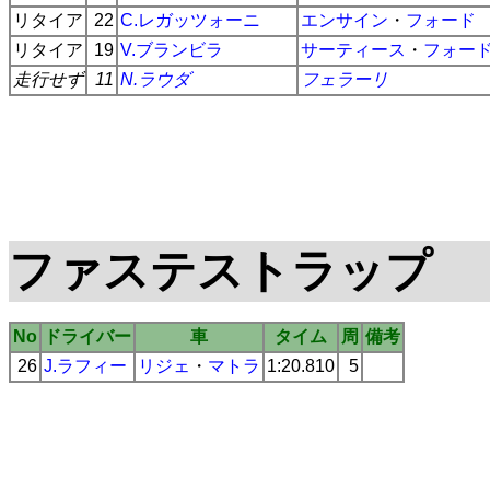
リタイア
22
C.レガッツォーニ
エンサイン
・
フォード
リタイア
19
V.ブランビラ
サーティース
・
フォー
走行せず
11
N.ラウダ
フェラーリ
ファステストラップ
No
ドライバー
車
タイム
周
備考
26
J.ラフィー
リジェ
・
マトラ
1:20.810
5