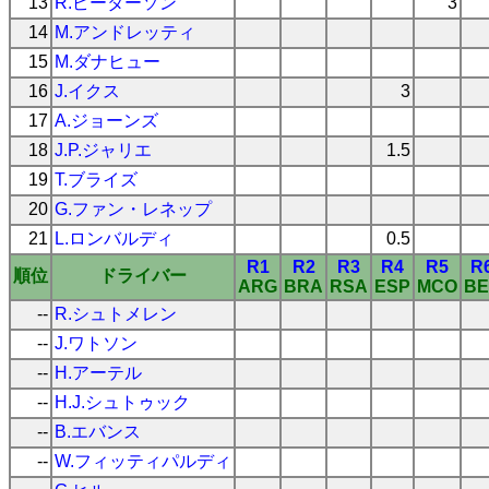
13
R.ピーターソン
3
14
M.アンドレッティ
15
M.ダナヒュー
16
J.イクス
3
17
A.ジョーンズ
18
J.P.ジャリエ
1.5
19
T.ブライズ
20
G.ファン・レネップ
21
L.ロンバルディ
0.5
R1
R2
R3
R4
R5
R
順位
ドライバー
ARG
BRA
RSA
ESP
MCO
BE
--
R.シュトメレン
--
J.ワトソン
--
H.アーテル
--
H.J.シュトゥック
--
B.エバンス
--
W.フィッティパルディ