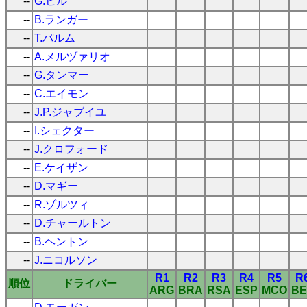
--
G.ヒル
--
B.ランガー
--
T.パルム
--
A.メルヅァリオ
--
G.タンマー
--
C.エイモン
--
J.P.ジャブイユ
--
I.シェクター
--
J.クロフォード
--
E.ケイザン
--
D.マギー
--
R.ゾルツィ
--
D.チャールトン
--
B.ヘントン
--
J.ニコルソン
R1
R2
R3
R4
R5
R
順位
ドライバー
ARG
BRA
RSA
ESP
MCO
BE