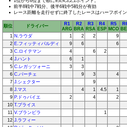
1位から6位まで順に9,6,4,3,2,1ポイント。
前半8戦中7戦分、後半6戦中5戦分が有効
レース距離を走行せずに終了したレースはハーフポイン
R1
R2
R3
R4
R5
R
順位
ドライバー
ARG
BRA
RSA
ESP
MCO
BE
1
N.ラウダ
1
2
2
9
2
E.フィッティパルディ
9
6
6
3
C.ロイテマン
4
6
2
4
J.ハント
6
1
5
C.レガッツォーニ
3
3
6
C.パーチェ
9
3
4
7
J.シェクター
9
8
J.マス
4
1
4.5
1
9
P.ドゥパイエ
2
4
2
10
T.プライス
11
V.ブランビラ
1
12
J.ラフィー