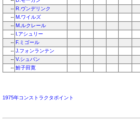
--
D.モーガン
--
R.ヴンデリンク
--
M.ワイルズ
--
M.ルクレール
--
I.アシュリー
--
F.ミゴール
--
J.フォンランテン
--
V.シュパン
--
鮒子田寛
1975年コンストラクタポイント