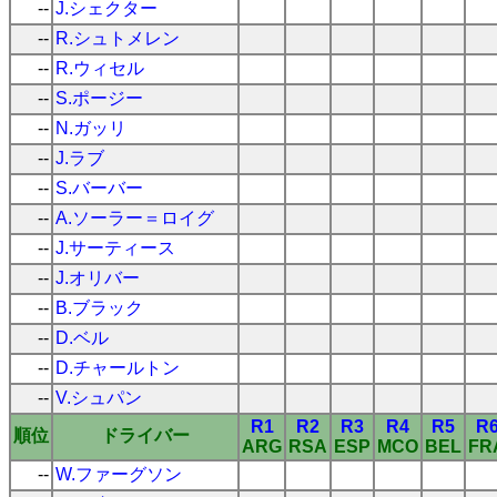
--
J.シェクター
--
R.シュトメレン
--
R.ウィセル
--
S.ポージー
--
N.ガッリ
--
J.ラブ
--
S.バーバー
--
A.ソーラー＝ロイグ
--
J.サーティース
--
J.オリバー
--
B.ブラック
--
D.ベル
--
D.チャールトン
--
V.シュパン
R1
R2
R3
R4
R5
R
順位
ドライバー
ARG
RSA
ESP
MCO
BEL
FR
--
W.ファーグソン