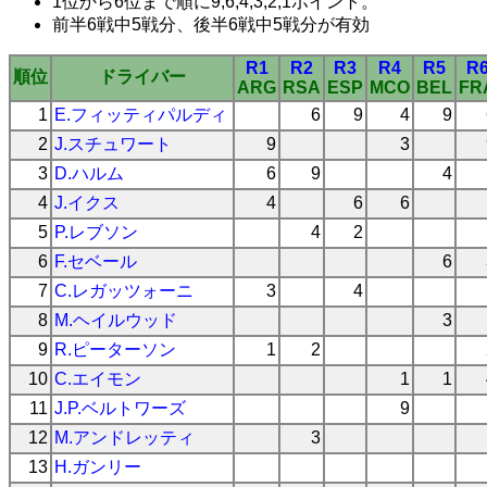
1位から6位まで順に9,6,4,3,2,1ポイント。
前半6戦中5戦分、後半6戦中5戦分が有効
R1
R2
R3
R4
R5
R
順位
ドライバー
ARG
RSA
ESP
MCO
BEL
FR
1
E.フィッティパルディ
6
9
4
9
2
J.スチュワート
9
3
3
D.ハルム
6
9
4
4
J.イクス
4
6
6
5
P.レブソン
4
2
6
F.セベール
6
7
C.レガッツォーニ
3
4
8
M.ヘイルウッド
3
9
R.ピーターソン
1
2
10
C.エイモン
1
1
11
J.P.ベルトワーズ
9
12
M.アンドレッティ
3
13
H.ガンリー