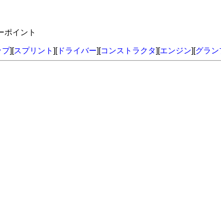
バーポイント
ップ
][
スプリント
][
ドライバー
][
コンストラクタ
][
エンジン
][
グラン