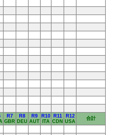
6
R7
R8
R9
R10
R11
R12
合計
A
GBR
DEU
AUT
ITA
CDN
USA