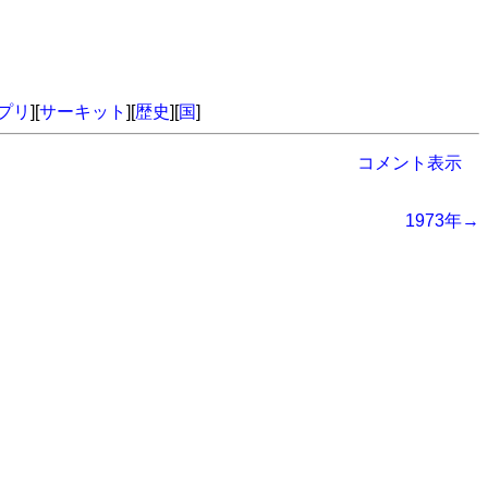
プリ
][
サーキット
][
歴史
][
国
]
コメント表示
1973年→