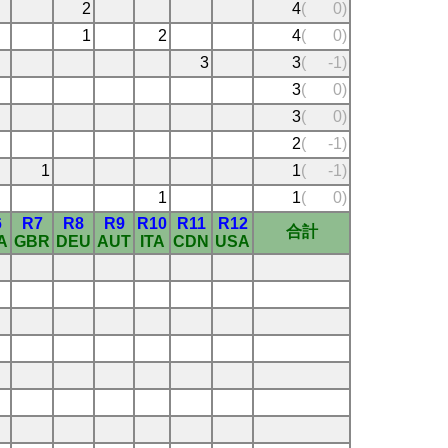
2
4
(
0)
1
2
4
(
0)
3
3
(
-1)
3
(
0)
3
(
0)
2
(
-1)
1
1
(
-1)
1
1
(
0)
6
R7
R8
R9
R10
R11
R12
合計
A
GBR
DEU
AUT
ITA
CDN
USA