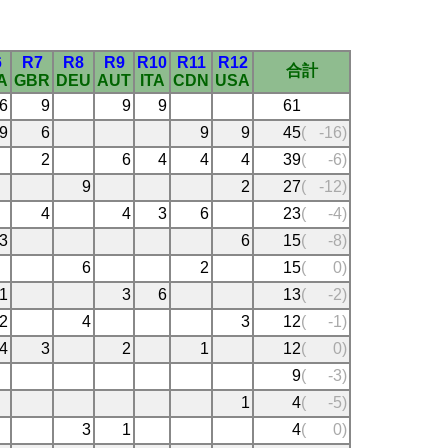
6
R7
R8
R9
R10
R11
R12
合計
A
GBR
DEU
AUT
ITA
CDN
USA
6
9
9
9
61
9
6
9
9
45
(
-16)
2
6
4
4
4
39
(
-6)
9
2
27
(
-12)
4
4
3
6
23
(
-4)
3
6
15
(
-8)
6
2
15
(
0)
1
3
6
13
(
-2)
2
4
3
12
(
-1)
4
3
2
1
12
(
0)
9
(
-3)
1
4
(
-5)
3
1
4
(
0)