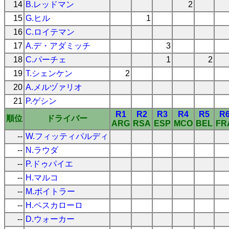
14
B.レッドマン
2
15
G.ヒル
1
16
C.ロイテマン
17
A.デ・アダミッチ
3
18
C.パーチェ
1
2
19
T.シェンケン
2
20
A.メルヅァリオ
21
P.ゲシン
R1
R2
R3
R4
R5
R
順位
ドライバー
ARG
RSA
ESP
MCO
BEL
FR
--
W.フィッティパルディ
--
N.ラウダ
--
P.ドゥパイエ
--
H.マルコ
--
M.ボイトラー
--
H.ペスカローロ
--
D.ウォーカー