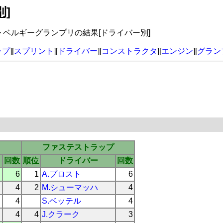
]
> ベルギーグランプリの結果[ドライバー別]
ップ
][
スプリント
][
ドライバー
][
コンストラクタ
][
エンジン
][
グラン
ファステストラップ
回数
順位
ドライバー
回数
6
1
A.プロスト
6
4
2
M.シューマッハ
4
4
S.ベッテル
4
4
4
J.クラーク
3