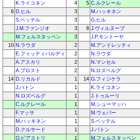
K.ライコネン
4
5
C.ルクレール
6
D.ヒル
3
M.ハッキネン
S.ベッテル
3
G.ヒル
J.M.ファンジオ
3
8
J.ヴィルヌーブ
M.フェルスタッペン
3
J.P.モントーヤ
10
N.ラウダ
2
M.アンドレッティ
E.フィッティパルディ
2
N.ラウダ
A.アスカリ
2
N.マンセル
A.プロスト
2
N.ロズベルグ
14
D.リカルド
1
14
G.フィジケラ
J.バトン
1
K.ライコネン
N.ロズベルグ
1
J.トゥルーリ
C.ルクレール
1
M.シューマッハ
F.マッサ
1
M.ウェバー
M.ハッキネン
1
S.ベッテル
D.クルサード
1
J.バトン
O.ピアストリ
1
M.フェルスタッペン