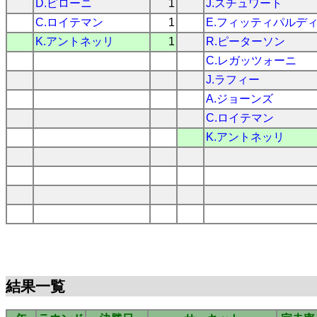
D.ピローニ
1
J.スチュワート
C.ロイテマン
1
E.フィッティパルデ
K.アントネッリ
1
R.ピーターソン
C.レガッツォーニ
J.ラフィー
A.ジョーンズ
C.ロイテマン
K.アントネッリ
結果一覧