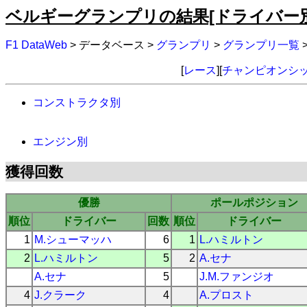
ベルギーグランプリの結果[ドライバー別
F1 DataWeb
> データベース >
グランプリ
>
グランプリ一覧
[
レース
][
チャンピオンシ
コンストラクタ別
エンジン別
獲得回数
優勝
ポールポジション
順位
ドライバー
回数
順位
ドライバー
1
M.シューマッハ
6
1
L.ハミルトン
2
L.ハミルトン
5
2
A.セナ
A.セナ
5
J.M.ファンジオ
4
J.クラーク
4
A.プロスト