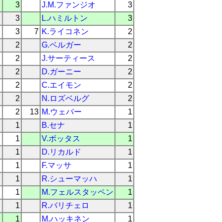
3
J.M.ファンジオ
3
3
L.ハミルトン
3
3
7
K.ライコネン
2
2
G.ベルガー
2
2
J.サーティース
2
2
D.ガーニー
2
2
C.エイモン
2
2
N.ロズベルグ
2
2
13
M.ウェバー
1
1
B.セナ
1
1
V.ボッタス
1
1
D.リカルド
1
1
F.マッサ
1
1
R.シューマッハ
1
1
M.フェルスタッペン
1
1
R.バリチェロ
1
1
M.ハッキネン
1