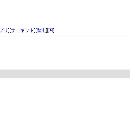
プリ
][
サーキット
][
歴史
][
国
]