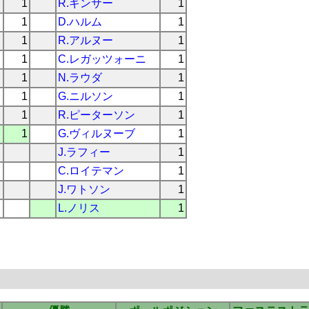
1
R.ギンサー
1
ィ
1
D.ハルム
1
1
R.アルヌー
1
1
C.レガッツォーニ
1
1
N.ラウダ
1
1
G.ニルソン
1
1
R.ピーターソン
1
1
G.ヴィルヌーブ
1
J.ラフィー
1
C.ロイテマン
1
J.ワトソン
1
L.ノリス
1