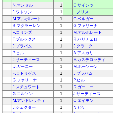
N.マンセル
1
C.サインツ
J.ワトソン
1
L.ノリス
M.アルボレート
1
G.ベルガー
B.マクラーレン
1
G.ファリーナ
P.コリンズ
1
M.アルボレート
T.ブルックス
1
R.バリチェロ
J.ブラバム
1
J.クラーク
P.ヒル
1
A.アスカリ
J.サーティース
1
E.カステロッティ
D.ガーニー
1
M.ホーソーン
P.ロドリゲス
1
J.ブラバム
G.ファリーナ
1
P.ヒル
J.スチュワート
1
D.ガーニー
G.ニルソン
1
J.サーティース
M.アンドレッティ
1
C.エイモン
J.シェクター
1
N.ピケ