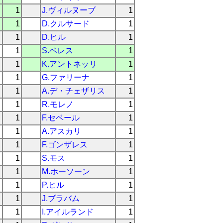
1
J.ヴィルヌーブ
1
1
D.クルサード
1
1
D.ヒル
1
1
S.ペレス
1
1
K.アントネッリ
1
1
G.ファリーナ
1
1
A.デ・チェザリス
1
1
R.モレノ
1
1
F.セベール
1
1
A.アスカリ
1
1
F.ゴンザレス
1
1
S.モス
1
1
M.ホーソーン
1
1
P.ヒル
1
1
J.ブラバム
1
1
I.アイルランド
1