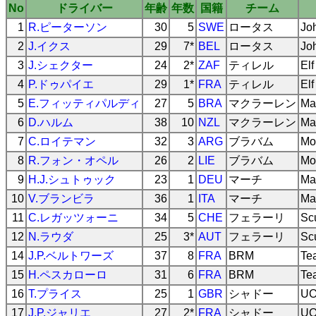
No
ドライバー
年齢
年数
国籍
チーム
1
R.ピーターソン
30
5
SWE
ロータス
Jo
2
J.イクス
29
7*
BEL
ロータス
Jo
3
J.シェクター
24
2*
ZAF
ティレル
Elf
4
P.ドゥパイエ
29
1*
FRA
ティレル
Elf
5
E.フィッティパルディ
27
5
BRA
マクラーレン
Ma
6
D.ハルム
38
10
NZL
マクラーレン
Ma
7
C.ロイテマン
32
3
ARG
ブラバム
Mo
8
R.フォン・オペル
26
2
LIE
ブラバム
Mo
9
H.J.シュトゥック
23
1
DEU
マーチ
Ma
10
V.ブランビラ
36
1
ITA
マーチ
Ma
11
C.レガッツォーニ
34
5
CHE
フェラーリ
Scu
12
N.ラウダ
25
3*
AUT
フェラーリ
Scu
14
J.P.ベルトワーズ
37
8
FRA
BRM
Te
15
H.ペスカローロ
31
6
FRA
BRM
Te
16
T.プライス
25
1
GBR
シャドー
UO
17
J.P.ジャリエ
27
2*
FRA
シャドー
UO