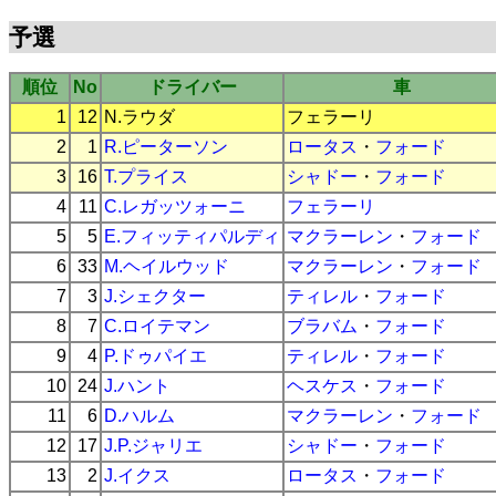
予選
順位
No
ドライバー
車
1
12
N.ラウダ
フェラーリ
2
1
R.ピーターソン
ロータス
・
フォード
3
16
T.プライス
シャドー
・
フォード
4
11
C.レガッツォーニ
フェラーリ
5
5
E.フィッティパルディ
マクラーレン
・
フォード
6
33
M.ヘイルウッド
マクラーレン
・
フォード
7
3
J.シェクター
ティレル
・
フォード
8
7
C.ロイテマン
ブラバム
・
フォード
9
4
P.ドゥパイエ
ティレル
・
フォード
10
24
J.ハント
ヘスケス
・
フォード
11
6
D.ハルム
マクラーレン
・
フォード
12
17
J.P.ジャリエ
シャドー
・
フォード
13
2
J.イクス
ロータス
・
フォード