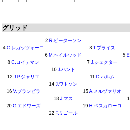
グリッド
2
R.ピーターソン
4
C.レガッツォーニ
3
T.プライス
6
M.ヘイルウッド
5
8
C.ロイテマン
7
J.シェクター
10
J.ハント
12
J.P.ジャリエ
11
D.ハルム
14
J.ワトソン
16
V.ブランビラ
15
A.メルヅァリオ
18
J.マス
20
G.エドワーズ
19
H.ペスカローロ
22
F.ミゴール