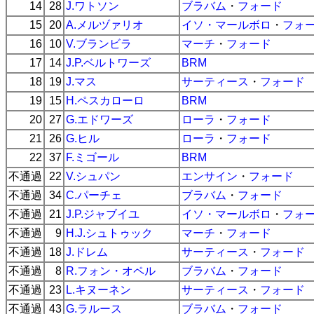
14
28
J.ワトソン
ブラバム
・
フォード
15
20
A.メルヅァリオ
イソ・マールボロ
・
フォ
16
10
V.ブランビラ
マーチ
・
フォード
17
14
J.P.ベルトワーズ
BRM
18
19
J.マス
サーティース
・
フォード
19
15
H.ペスカローロ
BRM
20
27
G.エドワーズ
ローラ
・
フォード
21
26
G.ヒル
ローラ
・
フォード
22
37
F.ミゴール
BRM
不通過
22
V.シュパン
エンサイン
・
フォード
不通過
34
C.パーチェ
ブラバム
・
フォード
不通過
21
J.P.ジャブイユ
イソ・マールボロ
・
フォ
不通過
9
H.J.シュトゥック
マーチ
・
フォード
不通過
18
J.ドレム
サーティース
・
フォード
不通過
8
R.フォン・オペル
ブラバム
・
フォード
不通過
23
L.キヌーネン
サーティース
・
フォード
不通過
43
G.ラルース
ブラバム
・
フォード