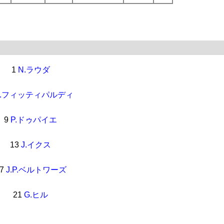
1
N.ラウダ
E.フィッティパルディ
9
P.ドゥパイエ
13
J.イクス
17
J.P.ベルトワーズ
21
G.ヒル