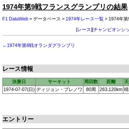
1974年第9戦フランスグランプリの結果
F1 DataWeb
> データベース >
1974年レース一覧
> 1974
[
レース
][
チャンピオンシ
←1974年第8戦オランダグランプリ
レース情報
決勝日
サーキット
周回数
距離
天
1974-07-07(日)
ディジョン・プレノワ
80周
263.120km
晴
エントリー