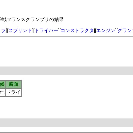
年第9戦フランスグランプリの結果
ップ
][
スプリント
][
ドライバー
][
コンストラクタ
][
エンジン
][
グラン
候
路面
れ
ドライ