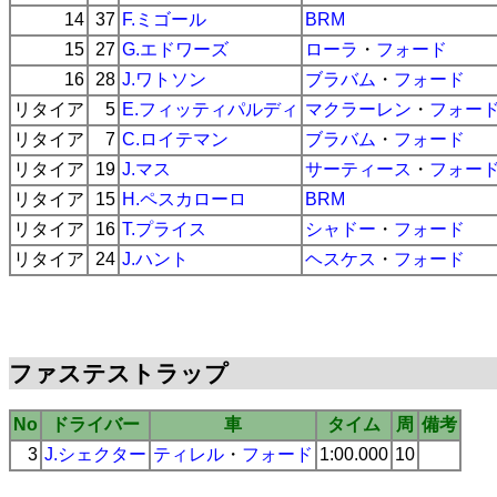
14
37
F.ミゴール
BRM
15
27
G.エドワーズ
ローラ
・
フォード
16
28
J.ワトソン
ブラバム
・
フォード
リタイア
5
E.フィッティパルディ
マクラーレン
・
フォー
リタイア
7
C.ロイテマン
ブラバム
・
フォード
リタイア
19
J.マス
サーティース
・
フォー
リタイア
15
H.ペスカローロ
BRM
リタイア
16
T.プライス
シャドー
・
フォード
リタイア
24
J.ハント
ヘスケス
・
フォード
ファステストラップ
No
ドライバー
車
タイム
周
備考
3
J.シェクター
ティレル
・
フォード
1:00.000
10