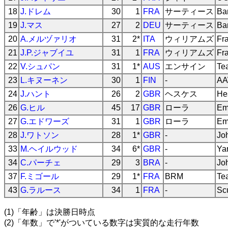
18
J.ドレム
30
1
FRA
サーティース
Ba
19
J.マス
27
2
DEU
サーティース
Ba
20
A.メルヅァリオ
31
2*
ITA
ウィリアムズ
Fr
21
J.P.ジャブイユ
31
1
FRA
ウィリアムズ
Fr
22
V.シュパン
31
1*
AUS
エンサイン
Te
23
L.キヌーネン
30
1
FIN
-
AA
24
J.ハント
26
2
GBR
ヘスケス
He
26
G.ヒル
45
17
GBR
ローラ
Em
27
G.エドワーズ
31
1
GBR
ローラ
Em
28
J.ワトソン
28
1*
GBR
-
Jo
33
M.ヘイルウッド
34
6*
GBR
-
Ya
34
C.パーチェ
29
3
BRA
-
Jo
37
F.ミゴール
29
1*
FRA
BRM
Te
43
G.ラルース
34
1
FRA
-
Scu
(1)「年齢」は決勝日時点
(2)「年数」で'*'がついている数字は実質的な走行年数