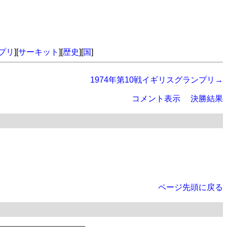
プリ
][
サーキット
][
歴史
][
国
]
1974年第10戦イギリスグランプリ→
コメント表示
決勝結果
ページ先頭に戻る