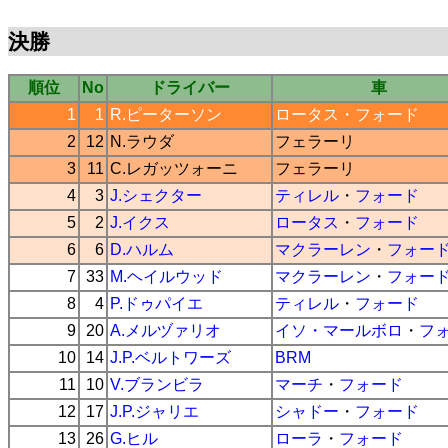
決勝
順位
No
ドライバー
車
1
1
R.ピーターソン
ロータス
・
フォード
2
12
N.ラウダ
フェラーリ
3
11
C.レガッツォーニ
フェラーリ
4
3
J.シェクター
ティレル
・
フォード
5
2
J.イクス
ロータス
・
フォード
6
6
D.ハルム
マクラーレン
・
フォー
7
33
M.ヘイルウッド
マクラーレン
・
フォー
8
4
P.ドゥパイエ
ティレル
・
フォード
9
20
A.メルヅァリオ
イソ・マールボロ
・
フ
10
14
J.P.ベルトワーズ
BRM
11
10
V.ブランビラ
マーチ
・
フォード
12
17
J.P.ジャリエ
シャドー
・
フォード
13
26
G.ヒル
ローラ
・
フォード