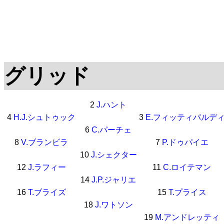
グリッド
2
J.ハント
4
H.J.シュトゥック
3
E.フィッティパルデ
6
C.パーチェ
8
V.ブランビラ
7
P.ドゥパイエ
10
J.シェクター
12
J.ラフィー
11
C.ロイテマン
14
J.P.ジャリエ
16
T.ブライズ
15
T.プライス
18
J.ワトソン
19
M.アンドレッティ