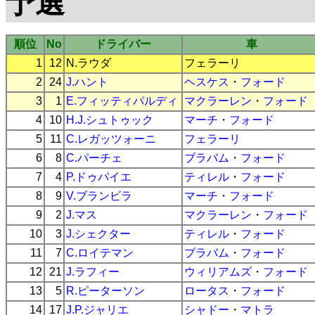
予選
順位
No
ドライバー
車
1
12
N.ラウダ
フェラーリ
2
24
J.ハント
ヘスケス
・
フォード
3
1
E.フィッティパルディ
マクラーレン
・
フォード
4
10
H.J.シュトゥック
マーチ
・
フォード
5
11
C.レガッツォーニ
フェラーリ
6
8
C.パーチェ
ブラバム
・
フォード
7
4
P.ドゥパイエ
ティレル
・
フォード
8
9
V.ブランビラ
マーチ
・
フォード
9
2
J.マス
マクラーレン
・
フォード
10
3
J.シェクター
ティレル
・
フォード
11
7
C.ロイテマン
ブラバム
・
フォード
12
21
J.ラフィー
ウィリアムズ
・
フォード
13
5
R.ピーターソン
ロータス
・
フォード
14
17
J.P.ジャリエ
シャドー
・
マトラ