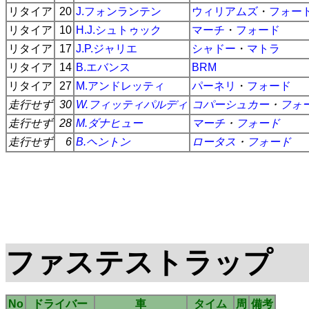
リタイア
20
J.フォンランテン
ウィリアムズ
・
フォー
リタイア
10
H.J.シュトゥック
マーチ
・
フォード
リタイア
17
J.P.ジャリエ
シャドー
・
マトラ
リタイア
14
B.エバンス
BRM
リタイア
27
M.アンドレッティ
パーネリ
・
フォード
走行せず
30
W.フィッティパルディ
コパーシュカー
・
フォ
走行せず
28
M.ダナヒュー
マーチ
・
フォード
走行せず
6
B.ヘントン
ロータス
・
フォード
ファステストラップ
No
ドライバー
車
タイム
周
備考