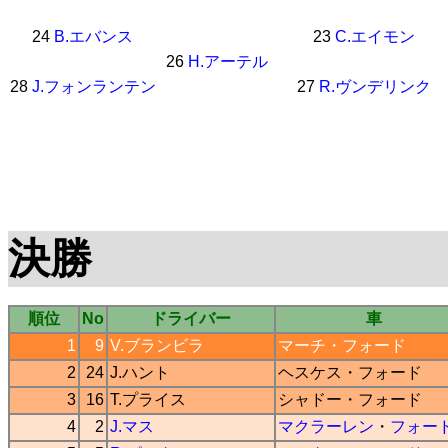
24
B.エバンス
23
C.エイモン
26
H.アーテル
28
J.フォンランテン
27
R.ヴンデリンク
決勝
順位
No
ドライバー
車
1
9
V.ブランビラ
マーチ
・
フォード
2
24
J.ハント
ヘスケス
・
フォード
3
16
T.プライス
シャドー
・
フォード
4
2
J.マス
マクラーレン
・
フォー