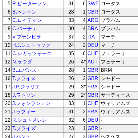
5
R.ピーターソン
31
6
SWE
ロータス
6
B.ヘントン
28
1
GBR
ロータス
7
C.ロイテマン
33
4
ARG
ブラバム
8
C.パーチェ
30
4
BRA
ブラバム
9
V.ブランビラ
37
2
ITA
マーチ
10
H.J.シュトゥック
24
2
DEU
マーチ
11
C.レガッツォーニ
35
6
CHE
フェラーリ
12
N.ラウダ
26
4*
AUT
フェラーリ
14
B.エバンス
28
1
GBR
BRM
16
T.プライス
26
2
GBR
シャドー
17
J.P.ジャリエ
29
3*
FRA
シャドー
18
J.ワトソン
29
2*
GBR
サーティース
20
J.フォンランテン
33
1
CHE
ウィリアムズ
21
J.ラフィー
31
2
FRA
ウィリアムズ
22
R.シュトメレン
32
6
DEU
-
23
T.ブライズ
23
1
GBR
-
24
J.ハント
27
3
GBR
ヘスケス