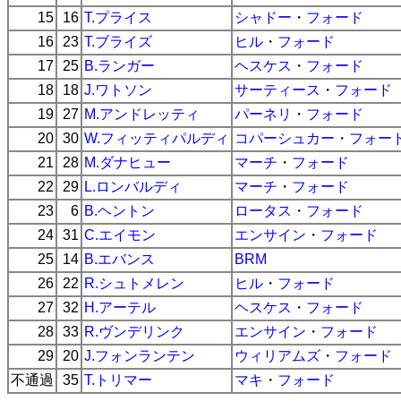
15
16
T.プライス
シャドー
・
フォード
16
23
T.ブライズ
ヒル
・
フォード
17
25
B.ランガー
ヘスケス
・
フォード
18
18
J.ワトソン
サーティース
・
フォード
19
27
M.アンドレッティ
パーネリ
・
フォード
20
30
W.フィッティパルディ
コパーシュカー
・
フォー
21
28
M.ダナヒュー
マーチ
・
フォード
22
29
L.ロンバルディ
マーチ
・
フォード
23
6
B.ヘントン
ロータス
・
フォード
24
31
C.エイモン
エンサイン
・
フォード
25
14
B.エバンス
BRM
26
22
R.シュトメレン
ヒル
・
フォード
27
32
H.アーテル
ヘスケス
・
フォード
28
33
R.ヴンデリンク
エンサイン
・
フォード
29
20
J.フォンランテン
ウィリアムズ
・
フォード
不通過
35
T.トリマー
マキ
・
フォード