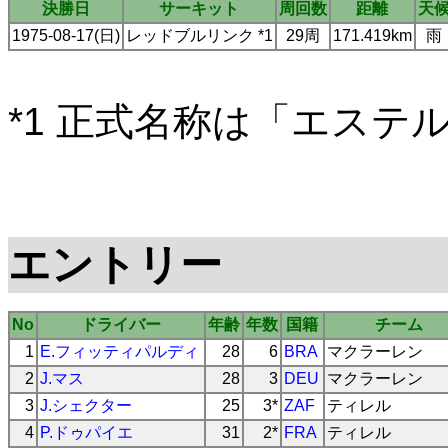
決勝日
サーキット
周回数
距離
天
1975-08-17(日)
レッドブルリンク *1
29周
171.419km
雨
*1 正式名称は「エステ
エントリー
No
ドライバー
年齢
年数
国籍
チーム
1
E.フィッティパルディ
28
6
BRA
マクラーレン
2
J.マス
28
3
DEU
マクラーレン
3
J.シェクター
25
3*
ZAF
ティレル
4
P.ドゥパイエ
31
2*
FRA
ティレル