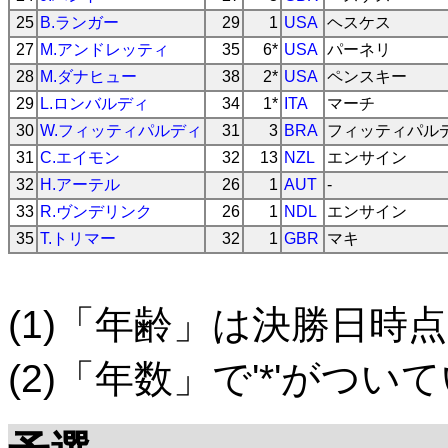
25
B.ランガー
29
1
USA
ヘスケス
27
M.アンドレッティ
35
6*
USA
パーネリ
28
M.ダナヒュー
38
2*
USA
ペンスキー
29
L.ロンバルディ
34
1*
ITA
マーチ
30
W.フィッティパルディ
31
3
BRA
フィッティパル
31
C.エイモン
32
13
NZL
エンサイン
32
H.アーテル
26
1
AUT
-
33
R.ヴンデリンク
26
1
NDL
エンサイン
35
T.トリマー
32
1
GBR
マキ
(1)「年齢」は決勝日時点
(2)「年数」で'*'がつ