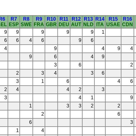
R6
R7
R8
R9
R10
R11
R12
R13
R14
R15
R16
BEL
ESP
SWE
FRA
GBR
DEU
AUT
NLD
ITA
USAE
CDN
9
9
9
9
9
1
6
6
4
6
9
6
4
9
4
9
4
9
6
4
9
3
6
2
2
3
4
3
6
3
1
6
4
6
2
4
4
2
3
3
4
1
9
1
3
3
2
2
2
6
6
3
1
4