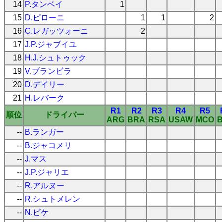
14
P.タンベイ
1
15
D.ピローニ
1
1
2
16
C.レガッツォーニ
2
17
J.P.ジャブイユ
18
H.J.シュトゥック
19
V.ブランビラ
20
D.デイリー
21
H.レバーク
R1
R2
R3
R4
R5
順位
ドライバー
ARG
BRA
RSA
USAW
MCO
--
B.ランガー
--
B.ジャコメリ
--
J.マス
--
J.P.ジャリエ
--
R.アルヌー
--
R.シュトメレン
--
N.ピケ