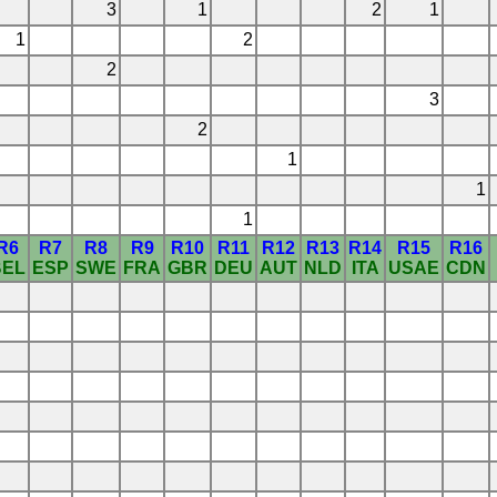
3
1
2
1
1
2
2
3
2
1
1
1
R6
R7
R8
R9
R10
R11
R12
R13
R14
R15
R16
BEL
ESP
SWE
FRA
GBR
DEU
AUT
NLD
ITA
USAE
CDN