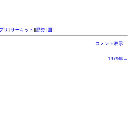
プリ
][
サーキット
][
歴史
][
国
]
コメント表示
1979年→