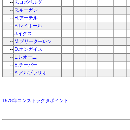
--
K.ロズベルグ
--
R.キーガン
--
H.アーテル
--
B.レイホール
--
J.イクス
--
M.ブリークモレン
--
D.オンガイス
--
L.レオーニ
--
E.チーバー
--
A.メルヅァリオ
1978年コンストラクタポイント