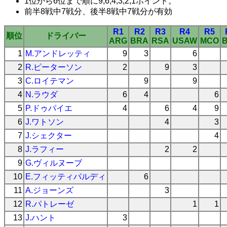
1位から6位まで順に9,6,4,3,2,1ポイント。
前半8戦中7戦分、後半8戦中7戦分が有効
R1
R2
R3
R4
R5
順位
ドライバー
ARG
BRA
RSA
USAW
MCO
1
M.アンドレッティ
9
3
6
2
R.ピーターソン
2
9
3
3
C.ロイテマン
9
9
4
N.ラウダ
6
4
6
5
P.ドゥパイエ
4
6
4
9
6
J.ワトソン
4
3
7
J.シェクター
4
8
J.ラフィー
2
2
9
G.ヴィルヌーブ
10
E.フィッティパルディ
6
11
A.ジョーンズ
3
12
R.パトレーゼ
1
1
13
J.ハント
3