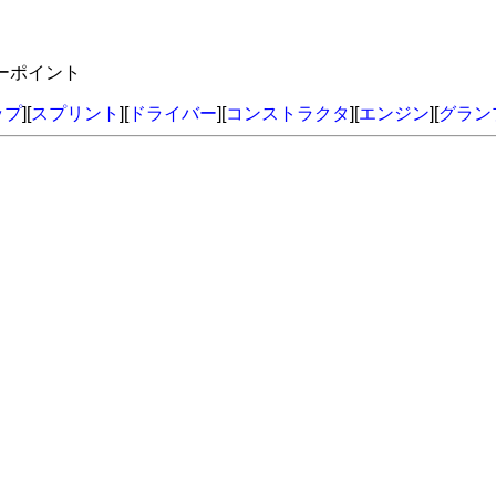
バーポイント
ップ
][
スプリント
][
ドライバー
][
コンストラクタ
][
エンジン
][
グラン