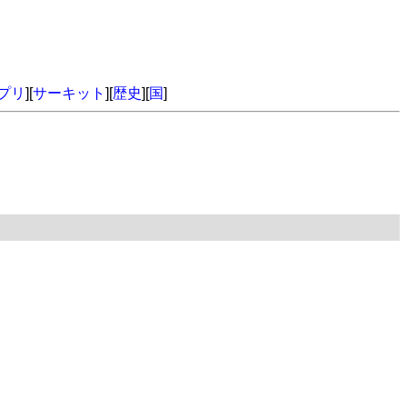
プリ
][
サーキット
][
歴史
][
国
]