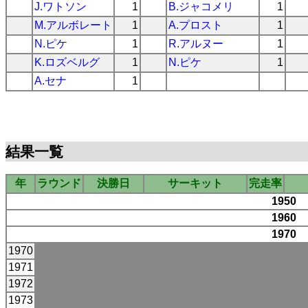
J.ワトソン
1
B.ジャコメリ
1
M.アルボレート
1
A.プロスト
1
N.ピケ
1
R.アルヌー
1
K.ロズベルグ
1
N.ピケ
1
A.セナ
1
結果一覧
年
ラウンド
決勝日
サーキット
完走率
1950
1960
1970
1970
1971
1972
1973