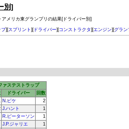
別]
> アメリカ東グランプリの結果[ドライバー別]
ップ
][
スプリント
][
ドライバー
][
コンストラクタ
][
エンジン
][
グラン
ファステストラップ
位
ドライバー
回数
1
N.ピケ
2
2
J.ハント
1
R.ピーターソン
1
J.P.ジャリエ
1