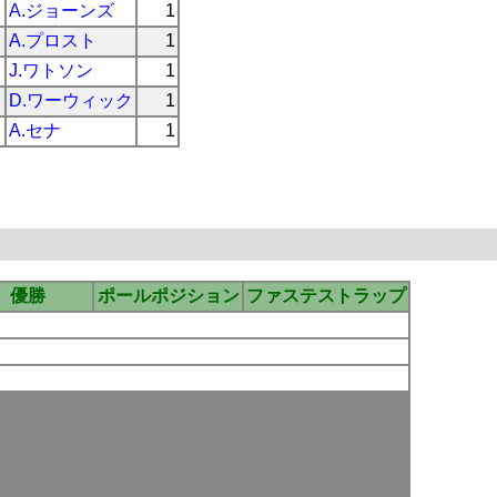
A.ジョーンズ
1
A.プロスト
1
J.ワトソン
1
D.ワーウィック
1
A.セナ
1
優勝
ポールポジション
ファステストラップ