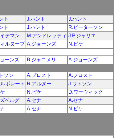
ハント
J.ハント
J.ハント
ハント
J.ハント
R.ピーターソン
ロイテマン
M.アンドレッティ
J.P.ジャリエ
ヴィルヌーブ
A.ジョーンズ
N.ピケ
ジョーンズ
B.ジャコメリ
A.ジョーンズ
ワトソン
A.プロスト
A.プロスト
アルボレート
R.アルヌー
J.ワトソン
ピケ
N.ピケ
D.ワーウィック
ロズベルグ
A.セナ
A.セナ
セナ
A.セナ
N.ピケ