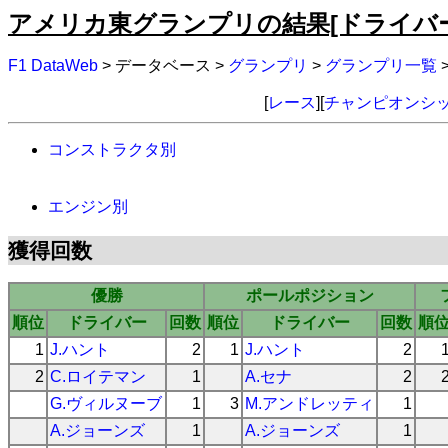
アメリカ東グランプリの結果[ドライバー
F1 DataWeb
> データベース >
グランプリ
>
グランプリ一覧
[
レース
][
チャンピオンシ
コンストラクタ別
エンジン別
獲得回数
優勝
ポールポジション
順位
ドライバー
回数
順位
ドライバー
回数
順
1
J.ハント
2
1
J.ハント
2
2
C.ロイテマン
1
A.セナ
2
G.ヴィルヌーブ
1
3
M.アンドレッティ
1
A.ジョーンズ
1
A.ジョーンズ
1