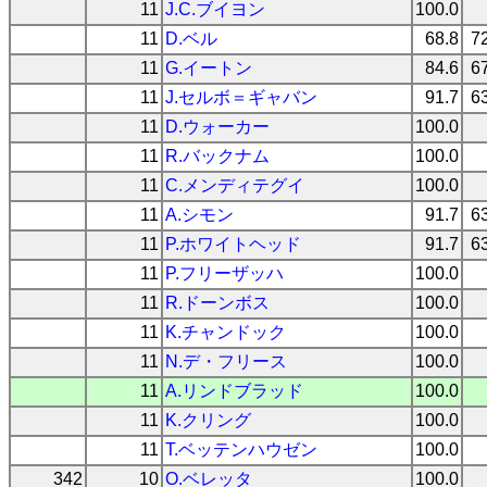
11
J.C.ブイヨン
100.0
11
D.ベル
68.8
7
11
G.イートン
84.6
6
11
J.セルボ＝ギャバン
91.7
6
11
D.ウォーカー
100.0
11
R.バックナム
100.0
11
C.メンディテグイ
100.0
11
A.シモン
91.7
6
11
P.ホワイトヘッド
91.7
6
11
P.フリーザッハ
100.0
11
R.ドーンボス
100.0
11
K.チャンドック
100.0
11
N.デ・フリース
100.0
11
A.リンドブラッド
100.0
11
K.クリング
100.0
11
T.ベッテンハウゼン
100.0
342
10
O.ベレッタ
100.0