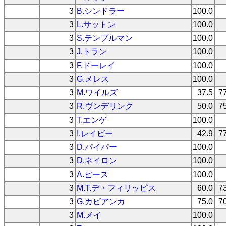
3
B.シンドラー
100.0
3
L.サットン
100.0
3
S.テンプルマン
100.0
3
J.トラン
100.0
3
F.ドーレイ
100.0
3
G.メレス
100.0
3
M.ワイルズ
37.5
7
3
R.ヴンデリンク
50.0
7
3
T.エンゲ
100.0
3
I.レイビー
42.9
7
3
D.パイパー
100.0
3
D.ネイロン
100.0
3
A.ピース
100.0
3
M.T.デ・フィリッピス
60.0
7
3
G.カビアンカ
75.0
7
3
M.メイ
100.0