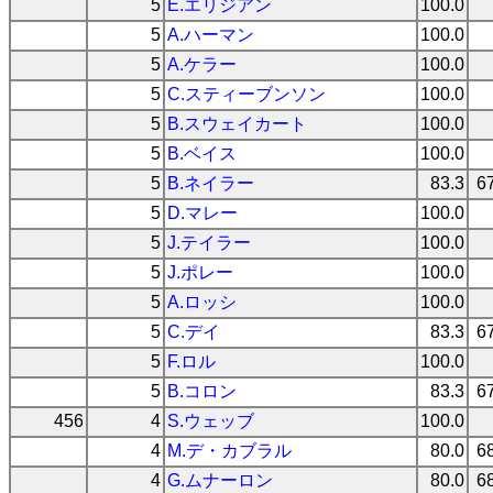
5
E.エリジアン
100.0
5
A.ハーマン
100.0
5
A.ケラー
100.0
5
C.スティーブンソン
100.0
5
B.スウェイカート
100.0
5
B.ベイス
100.0
5
B.ネイラー
83.3
6
5
D.マレー
100.0
5
J.テイラー
100.0
5
J.ポレー
100.0
5
A.ロッシ
100.0
5
C.デイ
83.3
6
5
F.ロル
100.0
5
B.コロン
83.3
6
456
4
S.ウェッブ
100.0
4
M.デ・カブラル
80.0
6
4
G.ムナーロン
80.0
6