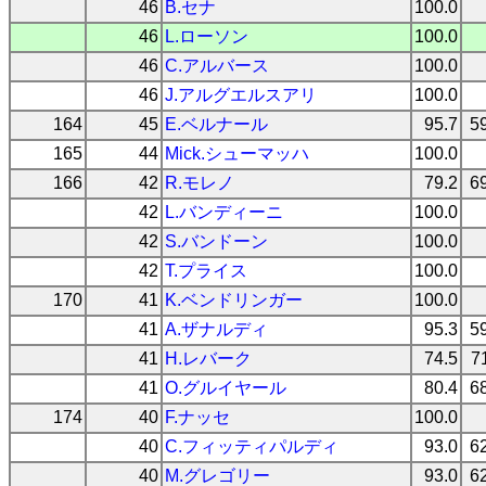
46
B.セナ
100.0
46
L.ローソン
100.0
46
C.アルバース
100.0
46
J.アルグエルスアリ
100.0
164
45
E.ベルナール
95.7
5
165
44
Mick.シューマッハ
100.0
166
42
R.モレノ
79.2
6
42
L.バンディーニ
100.0
42
S.バンドーン
100.0
42
T.プライス
100.0
170
41
K.ベンドリンガー
100.0
41
A.ザナルディ
95.3
5
41
H.レバーク
74.5
7
41
O.グルイヤール
80.4
6
174
40
F.ナッセ
100.0
40
C.フィッティパルディ
93.0
6
40
M.グレゴリー
93.0
6