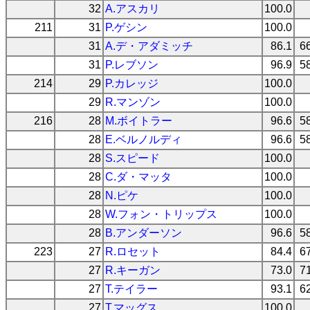
32
A.アスカリ
100.0
211
31
P.ゲシン
100.0
31
A.デ・アダミッチ
86.1
6
31
P.レブソン
96.9
5
214
29
P.カレッジ
100.0
29
R.マンゾン
100.0
216
28
M.ボイトラー
96.6
5
28
E.ベルノルディ
96.6
5
28
S.スピード
100.0
28
C.ダ・マッタ
100.0
28
N.ピケ
100.0
28
W.フォン・トリップス
100.0
28
B.アンダーソン
96.6
5
223
27
R.ロセット
84.4
6
27
R.キーガン
73.0
7
27
T.テイラー
93.1
6
27
T.マッグス
100.0