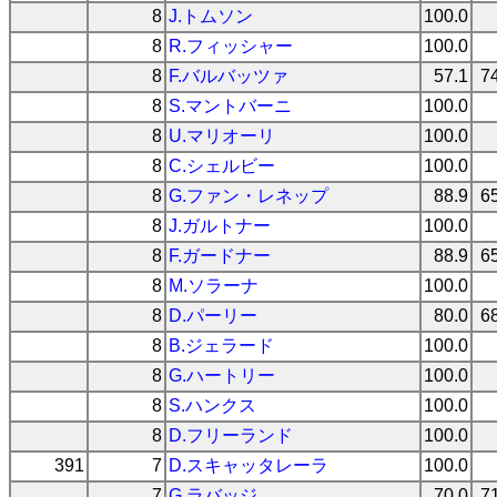
8
J.トムソン
100.0
8
R.フィッシャー
100.0
8
F.バルバッツァ
57.1
7
8
S.マントバーニ
100.0
8
U.マリオーリ
100.0
8
C.シェルビー
100.0
8
G.ファン・レネップ
88.9
6
8
J.ガルトナー
100.0
8
F.ガードナー
88.9
6
8
M.ソラーナ
100.0
8
D.パーリー
80.0
6
8
B.ジェラード
100.0
8
G.ハートリー
100.0
8
S.ハンクス
100.0
8
D.フリーランド
100.0
391
7
D.スキャッタレーラ
100.0
7
G.ラバッジ
70.0
7