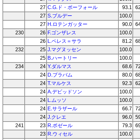
27
C.G.ド・ボーフォール
93.1
6
27
S.ブルデー
100.0
27
H.ロテンガッター
90.0
6
230
26
F.ゴンザレス
100.0
26
L.ペレス＝サラ
81.2
6
232
25
J.マグヌッセン
100.0
25
B.ハートリー
100.0
234
24
Y.ダルマス
68.6
7
24
D.ブラバム
80.0
6
24
T.マルケス
92.3
6
24
A.デビッドソン
100.0
24
L.ムッソ
100.0
24
E.サラザール
66.7
7
24
J.クレエ
96.0
5
241
23
R.ボゼール
79.3
6
23
R.ウィセル
100.0