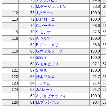
75
V.ブランビラ
94.9
6
75
M.グージェルミン
93.8
6
112
73
J.クラーク
100.0
113
72
D.ピローニ
100.0
72
C.パーチェ
98.6
5
115
70
S.モデナ
87.5
6
116
69
A.ヴルツ
100.0
69
B.ジャコメリ
98.6
5
118
68
G.ヴィルヌーブ
100.0
68
周冠宇
100.0
68
G.モルビデリ
97.1
5
121
67
S.モス
100.0
122
66
鈴木亜久里
91.7
6
123
64
T.ファビ
91.4
6
124
62
J.J.レート
91.2
6
62
A.ジョビナッツィ
100.0
126
61
M.ブランデル
98.4
5