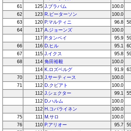
61
125
J.ブラバム
100.0
62
123
R.ピーターソン
100.0
63
120
P.マルティニ
96.8
5
64
117
A.ジョーンズ
100.0
117
P.タンベイ
95.9
5
66
116
D.ヒル
95.1
6
67
115
J.イクス
95.8
5
68
114
角田裕毅
100.0
114
K.ロズベルグ
91.9
6
70
113
J.サーティース
100.0
71
112
D.クビアト
100.0
112
J.シェクター
99.1
5
112
D.ハルム
100.0
112
H.コバライネン
100.0
75
111
M.サロ
100.0
76
110
P.アリオー
95.7
5