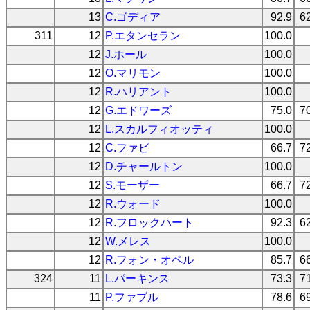
13
C.ゴディア
92.9
6
311
12
P.エタンセラン
100.0
12
J.ホール
100.0
12
O.マリモン
100.0
12
R.ハリアント
100.0
12
G.エドワーズ
75.0
7
12
L.スカルフィオッティ
100.0
12
C.ファビ
66.7
7
12
D.チャールトン
100.0
12
S.モーザー
66.7
7
12
R.ウォード
100.0
12
R.フロックハート
92.3
6
12
W.メレス
100.0
12
R.フォン・オペル
85.7
6
324
11
L.パーキンス
73.3
7
11
P.ファブル
78.6
6