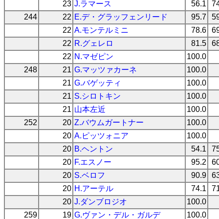
23
J.ラマース
56.1
7
244
22
E.デ・グラッフェンリード
95.7
5
22
A.モンテルミニ
78.6
6
22
R.グェレロ
81.5
6
22
N.マゼピン
100.0
248
21
G.マッツァカーネ
100.0
21
G.バゲッティ
100.0
21
S.シロトキン
100.0
21
山本左近
100.0
252
20
Z.バウムガートナー
100.0
20
A.ピッツォニア
100.0
20
B.ヘントン
54.1
7
20
F.エスノー
95.2
6
20
S.ベロフ
90.9
6
20
H.アーテル
74.1
7
20
J.ダンブロジオ
100.0
259
19
G.ヴァン・デル・ガルデ
100.0