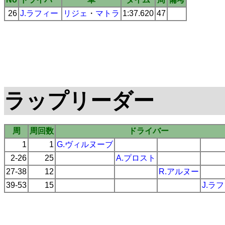
26
J.ラフィー
リジェ
・
マトラ
1:37.620
47
ラップリーダー
周
周回数
ドライバー
1
1
G.ヴィルヌーブ
2-26
25
A.プロスト
27-38
12
R.アルヌー
39-53
15
J.ラ