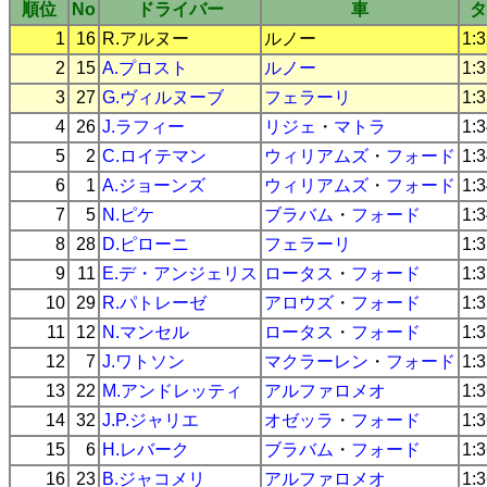
順位
No
ドライバー
車
タ
1
16
R.アルヌー
ルノー
1:
2
15
A.プロスト
ルノー
1:
3
27
G.ヴィルヌーブ
フェラーリ
1:
4
26
J.ラフィー
リジェ
・
マトラ
1:
5
2
C.ロイテマン
ウィリアムズ
・
フォード
1:
6
1
A.ジョーンズ
ウィリアムズ
・
フォード
1:
7
5
N.ピケ
ブラバム
・
フォード
1:
8
28
D.ピローニ
フェラーリ
1:
9
11
E.デ・アンジェリス
ロータス
・
フォード
1:
10
29
R.パトレーゼ
アロウズ
・
フォード
1:
11
12
N.マンセル
ロータス
・
フォード
1:
12
7
J.ワトソン
マクラーレン
・
フォード
1:
13
22
M.アンドレッティ
アルファロメオ
1:
14
32
J.P.ジャリエ
オゼッラ
・
フォード
1:3
15
6
H.レバーク
ブラバム
・
フォード
1:
16
23
B.ジャコメリ
アルファロメオ
1: