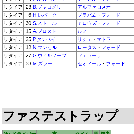
リタイア
23
B.ジャコメリ
アルファロメオ
リタイア
6
H.レバーク
ブラバム
・
フォード
リタイア
30
S.ストール
アロウズ
・
フォード
リタイア
15
A.プロスト
ルノー
リタイア
25
P.タンベイ
リジェ
・
マトラ
リタイア
12
N.マンセル
ロータス
・
フォード
リタイア
27
G.ヴィルヌーブ
フェラーリ
リタイア
33
M.ズラー
セオドール
・
フォード
ファステストラップ
No
ドライバー
車
タイム
周
備考