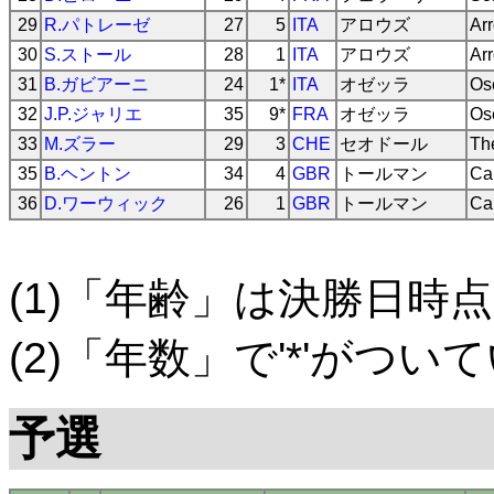
29
R.パトレーゼ
27
5
ITA
アロウズ
Ar
30
S.ストール
28
1
ITA
アロウズ
Ar
31
B.ガビアーニ
24
1*
ITA
オゼッラ
Os
32
J.P.ジャリエ
35
9*
FRA
オゼッラ
Os
33
M.ズラー
29
3
CHE
セオドール
Th
35
B.ヘントン
34
4
GBR
トールマン
Ca
36
D.ワーウィック
26
1
GBR
トールマン
Ca
(1)「年齢」は決勝日時点
(2)「年数」で'*'がつ
予選