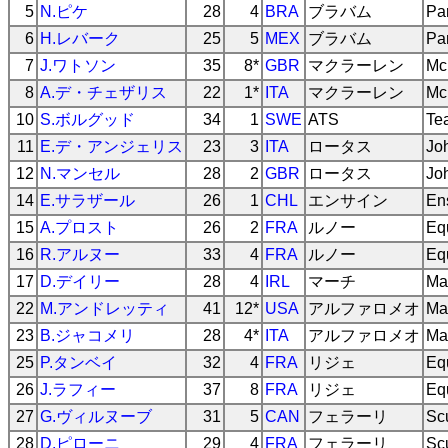
5
N.ピケ
28
4
BRA
ブラバム
Pa
6
H.レバーク
25
5
MEX
ブラバム
Pa
7
J.ワトソン
35
8*
GBR
マクラーレン
McL
8
A.デ・チェザリス
22
1*
ITA
マクラーレン
McL
10
S.ボルグッド
34
1
SWE
ATS
Te
11
E.デ・アンジェリス
23
3
ITA
ロータス
Jo
12
N.マンセル
28
2
GBR
ロータス
Jo
14
E.サラザール
26
1
CHL
エンサイン
En
15
A.プロスト
26
2
FRA
ルノー
Eq
16
R.アルヌー
33
4
FRA
ルノー
Eq
17
D.デイリー
28
4
IRL
マーチ
Ma
22
M.アンドレッティ
41
12*
USA
アルファロメオ
Ma
23
B.ジャコメリ
28
4*
ITA
アルファロメオ
Ma
25
P.タンベイ
32
4
FRA
リジェ
Eq
26
J.ラフィー
37
8
FRA
リジェ
Eq
27
G.ヴィルヌーブ
31
5
CAN
フェラーリ
Scu
28
D.ピローニ
29
4
FRA
フェラーリ
Scu