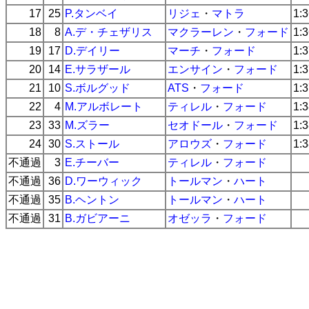
17
25
P.タンベイ
リジェ
・
マトラ
1:
18
8
A.デ・チェザリス
マクラーレン
・
フォード
1:
19
17
D.デイリー
マーチ
・
フォード
1:
20
14
E.サラザール
エンサイン
・
フォード
1:
21
10
S.ボルグッド
ATS
・
フォード
1:
22
4
M.アルボレート
ティレル
・
フォード
1:
23
33
M.ズラー
セオドール
・
フォード
1:
24
30
S.ストール
アロウズ
・
フォード
1:
不通過
3
E.チーバー
ティレル
・
フォード
不通過
36
D.ワーウィック
トールマン
・
ハート
不通過
35
B.ヘントン
トールマン
・
ハート
不通過
31
B.ガビアーニ
オゼッラ
・
フォード