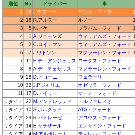
順位
No
ドライバー
車
1
26
J.ラフィー
リジェ
・
マトラ
2
16
R.アルヌー
ルノー
3
5
N.ピケ
ブラバム
・
フォード
4
1
A.ジョーンズ
ウィリアムズ
・
フォード
5
2
C.ロイテマン
ウィリアムズ
・
フォード
6
7
J.ワトソン
マクラーレン
・
フォード
7
11
E.デ・アンジェリス
ロータス
・
フォード
8
8
A.デ・チェザリス
マクラーレン
・
フォード
9
28
D.ピローニ
フェラーリ
10
32
J.P.ジャリエ
オゼッラ
・
フォード
11
17
D.デイリー
マーチ
・
フォード
リタイア
22
M.アンドレッティ
アルファロメオ
リタイア
10
S.ボルグッド
ATS
・
フォード
リタイア
29
R.パトレーゼ
アロウズ
・
フォード
リタイア
14
E.サラザール
エンサイン
・
フォード
リタイア
4
M.アルボレート
ティレル
・
フォード