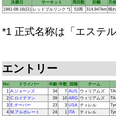
決勝日
サーキット
周回数
距離
天
1981-08-16(日)
レッドブルリンク *1
53周
314.947km
晴
*1 正式名称は「エステ
エントリー
No
ドライバー
年齢
年数
国籍
チーム
1
A.ジョーンズ
34
7
AUS
ウィリアムズ
TA
2
C.ロイテマン
39
10
ARG
ウィリアムズ
TA
3
E.チーバー
23
3
USA
ティレル
Tyr
4
M.アルボレート
24
1
ITA
ティレル
Tyr