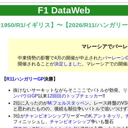
F1 DataWeb
【
1950/R1/イギリス
】〜【
2026/R11/ハンガリー
マレーシアでバーレー
中東情勢の影響で4月の開催が中止された
バーレーンG
開催されることが
決定しました
。マレーシアでの開催
【
R11ハンガリーGP
決勝】
抜けないサーキットながらそこここでバトルが勃発。リ
ンパウロGP
以来
12回目のトップチェッカー
!!
2位に入ったのが
M.フェルスタッペン
。レース終盤のV
と思われたものの、後続も順位争いバトルで追いつけず
3位が
チャンピオンシップ
リーダーの
K.アントネッリ
。
フィニッシュし、
チャンピオンシップ
争いも盤石