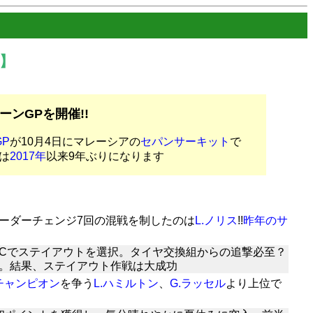
】
ンGPを開催!!
P
が10月4日にマレーシアの
セパンサーキット
で
は
2017年
以来9年ぶりになります
ーダーチェンジ7回の混戦を制したのは
L.ノリス
!!
昨年のサ
SCでステイアウトを選択。タイヤ交換組からの追撃必至？
。結果、ステイアウト作戦は大成功
チャンピオン
を争う
L.ハミルトン
、
G.ラッセル
より上位で