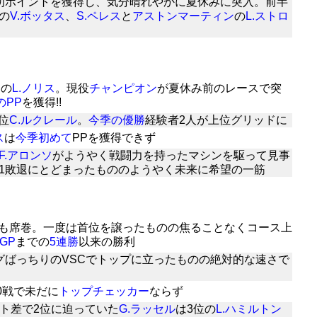
初ポイントを獲得し、気分晴れやかに夏休みに突入。前半
の
V.ボッタス
、
S.ペレス
と
アストンマーティン
の
L.ストロ
ン
の
L.ノリス
。現役
チャンピオン
が夏休み前のレースで突
のPP
を獲得!!
位
C.ルクレール
。
今季の優勝
経験者2人が上位グリッドに
ス
は
今季初めて
PPを獲得できず
F.アロンソ
がようやく戦闘力を持ったマシンを駆って見事
Q1敗退にとどまったもののようやく未来に希望の一筋
も席巻。一度は首位を譲ったものの焦ることなくコース上
GP
までの
5連勝
以来の勝利
グばっちりのVSCでトップに立ったものの絶対的な速さで
0戦で未だに
トップチェッカー
ならず
ント差で2位に迫っていた
G.ラッセル
は3位の
L.ハミルトン