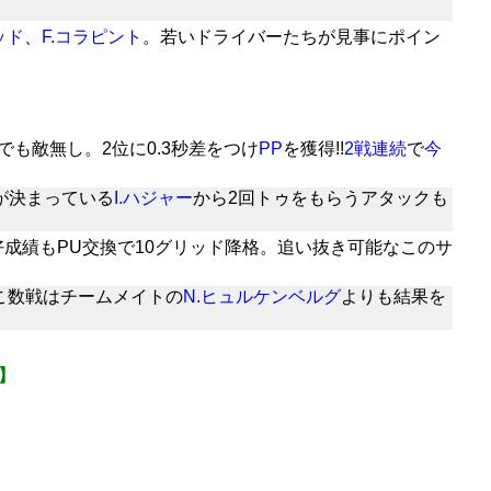
ッド
、
F.コラピント
。若いドライバーたちが見事にポイン
でも敵無し。2位に0.3秒差をつけ
PP
を獲得!!
2戦連続
で
今
が決まっている
I.ハジャー
から2回トゥをもらうアタックも
好成績もPU交換で10グリッド降格。追い抜き可能なこのサ
こ数戦はチームメイトの
N.ヒュルケンベルグ
よりも結果を
】