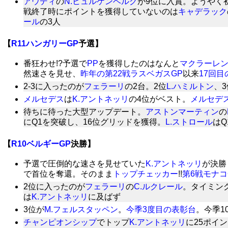
アウディ
の
N.ヒュルケンベルグ
が9位に入賞。ようやく
戦終了時にポイントを獲得していないのは
キャデラック
ール
の3人
【
R11ハンガリーGP
予選】
番狂わせ!?予選で
PP
を獲得したのはなんと
マクラーレ
然速さを見せ、
昨年の第22戦ラスベガスGP
以来
17回目
2-3に入ったのが
フェラーリ
の2台。2位
L.ハミルトン
、3
メルセデス
は
K.アントネッリ
の4位がベスト。
メルセデ
待ちに待った大型アップデート。
アストンマーティン
の
にQ1を突破し、16位グリッドを獲得。
L.ストロール
は
【
R10ベルギーGP
決勝】
予選で圧倒的な速さを見せていた
K.アントネッリ
が決勝
で首位を奪還。そのまま
トップチェッカー
!!
第6戦モナコ
2位に入ったのが
フェラーリ
の
C.ルクレール
。タイミン
は
K.アントネッリ
に及ばず
3位が
M.フェルスタッペン
。
今季3度目の表彰台
。今季1
チャンピオンシップ
でトップ
K.アントネッリ
に25ポイ