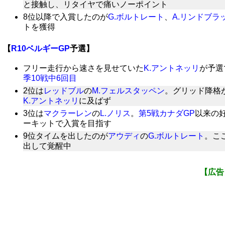
と接触し、リタイヤで痛いノーポイント
8位以降で入賞したのが
G.ボルトレート
、
A.リンドブラ
トを獲得
【
R10ベルギーGP
予選】
フリー走行から速さを見せていた
K.アントネッリ
が予選
季10戦中6回目
2位は
レッドブル
の
M.フェルスタッペン
。グリッド降格
K.アントネッリ
に及ばず
3位は
マクラーレン
の
L.ノリス
。
第5戦カナダGP
以来の
ーキットで入賞を目指す
9位タイムを出したのが
アウディ
の
G.ボルトレート
。こ
出して覚醒中
【広告