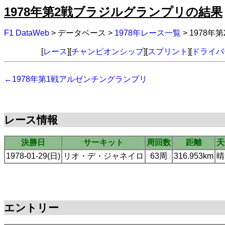
1978年第2戦ブラジルグランプリの結果
F1 DataWeb
> データベース >
1978年レース一覧
> 1978
[
レース
][
チャンピオンシップ
][
スプリント
][
ドライバ
←1978年第1戦アルゼンチングランプリ
レース情報
決勝日
サーキット
周回数
距離
天
1978-01-29(日)
リオ・デ・ジャネイロ
63周
316.953km
晴
エントリー