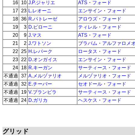
16
10
J.P.ジャリエ
ATS
・
フォード
17
23
L.レオーニ
エンサイン
・
フォード
18
36
R.パトレーゼ
アロウズ
・
フォード
19
3
D.ピローニ
ティレル
・
フォード
20
9
J.マス
ATS
・
フォード
21
2
J.ワトソン
ブラバム
・
アルファロメ
22
25
H.レバーク
ロータス
・
フォード
23
22
D.オンガイス
エンサイン
・
フォード
24
18
R.キーガン
サーティース
・
フォード
不通過
37
A.メルヅァリオ
メルヅァリオ
・
フォード
不通過
32
E.チーバー
セオドール
・
フォード
不通過
19
V.ブランビラ
サーティース
・
フォード
不通過
24
D.ガリカ
ヘスケス
・
フォード
グリッド