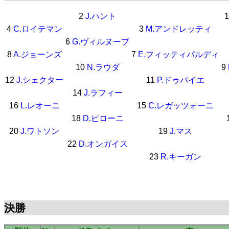
2
J.ハント
4
C.ロイテマン
3
M.アンドレッティ
6
G.ヴィルヌーブ
8
A.ジョーンズ
7
E.フィッティパルディ
10
N.ラウダ
9
12
J.シェクター
11
P.ドゥパイエ
14
J.ラフィー
16
L.レオーニ
15
C.レガッツォーニ
18
D.ピローニ
20
J.ワトソン
19
J.マス
22
D.オンガイス
23
R.キーガン
決勝