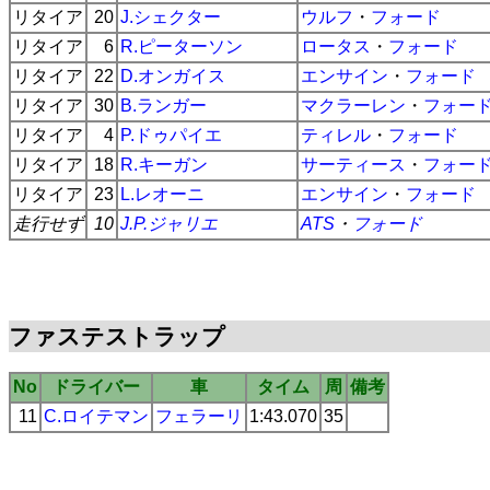
リタイア
20
J.シェクター
ウルフ
・
フォード
リタイア
6
R.ピーターソン
ロータス
・
フォード
リタイア
22
D.オンガイス
エンサイン
・
フォード
リタイア
30
B.ランガー
マクラーレン
・
フォー
リタイア
4
P.ドゥパイエ
ティレル
・
フォード
リタイア
18
R.キーガン
サーティース
・
フォー
リタイア
23
L.レオーニ
エンサイン
・
フォード
走行せず
10
J.P.ジャリエ
ATS
・
フォード
ファステストラップ
No
ドライバー
車
タイム
周
備考
11
C.ロイテマン
フェラーリ
1:43.070
35