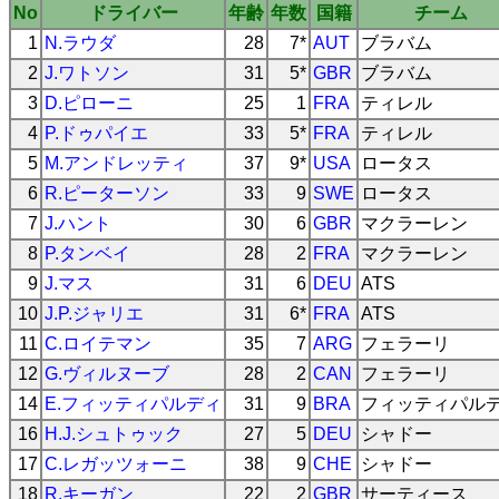
No
ドライバー
年齢
年数
国籍
チーム
1
N.ラウダ
28
7*
AUT
ブラバム
2
J.ワトソン
31
5*
GBR
ブラバム
3
D.ピローニ
25
1
FRA
ティレル
4
P.ドゥパイエ
33
5*
FRA
ティレル
5
M.アンドレッティ
37
9*
USA
ロータス
6
R.ピーターソン
33
9
SWE
ロータス
7
J.ハント
30
6
GBR
マクラーレン
8
P.タンベイ
28
2
FRA
マクラーレン
9
J.マス
31
6
DEU
ATS
10
J.P.ジャリエ
31
6*
FRA
ATS
11
C.ロイテマン
35
7
ARG
フェラーリ
12
G.ヴィルヌーブ
28
2
CAN
フェラーリ
14
E.フィッティパルディ
31
9
BRA
フィッティパル
16
H.J.シュトゥック
27
5
DEU
シャドー
17
C.レガッツォーニ
38
9
CHE
シャドー
18
R.キーガン
22
2
GBR
サーティース