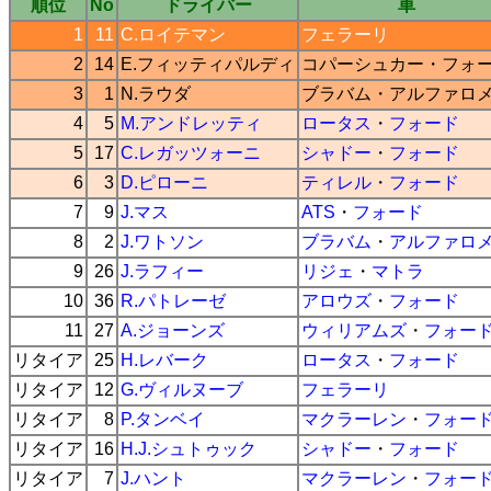
順位
No
ドライバー
車
1
11
C.ロイテマン
フェラーリ
2
14
E.フィッティパルディ
コパーシュカー
・
フォ
3
1
N.ラウダ
ブラバム
・
アルファロ
4
5
M.アンドレッティ
ロータス
・
フォード
5
17
C.レガッツォーニ
シャドー
・
フォード
6
3
D.ピローニ
ティレル
・
フォード
7
9
J.マス
ATS
・
フォード
8
2
J.ワトソン
ブラバム
・
アルファロ
9
26
J.ラフィー
リジェ
・
マトラ
10
36
R.パトレーゼ
アロウズ
・
フォード
11
27
A.ジョーンズ
ウィリアムズ
・
フォー
リタイア
25
H.レバーク
ロータス
・
フォード
リタイア
12
G.ヴィルヌーブ
フェラーリ
リタイア
8
P.タンベイ
マクラーレン
・
フォー
リタイア
16
H.J.シュトゥック
シャドー
・
フォード
リタイア
7
J.ハント
マクラーレン
・
フォー