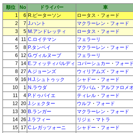
順位
No
ドライバー
車
1
6
R.ピーターソン
ロータス
・
フォード
2
7
J.ハント
マクラーレン
・
フォード
3
5
M.アンドレッティ
ロータス
・
フォード
4
11
C.ロイテマン
フェラーリ
5
8
P.タンベイ
マクラーレン
・
フォード
6
12
G.ヴィルヌーブ
フェラーリ
7
14
E.フィッティパルディ
コパーシュカー
・
フォー
8
27
A.ジョーンズ
ウィリアムズ
・
フォード
9
16
H.J.シュトゥック
シャドー
・
フォード
10
1
N.ラウダ
ブラバム
・
アルファロメ
11
4
P.ドゥパイエ
ティレル
・
フォード
12
20
J.シェクター
ウルフ
・
フォード
13
30
B.ランガー
マクラーレン
・
フォード
14
26
J.ラフィー
リジェ
・
マトラ
15
17
C.レガッツォーニ
シャドー
・
フォード