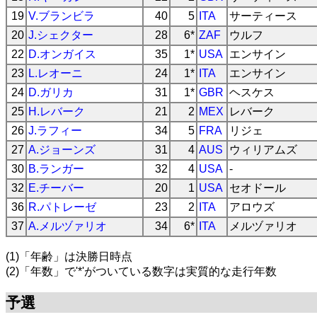
19
V.ブランビラ
40
5
ITA
サーティース
20
J.シェクター
28
6*
ZAF
ウルフ
22
D.オンガイス
35
1*
USA
エンサイン
23
L.レオーニ
24
1*
ITA
エンサイン
24
D.ガリカ
31
1*
GBR
ヘスケス
25
H.レバーク
21
2
MEX
レバーク
26
J.ラフィー
34
5
FRA
リジェ
27
A.ジョーンズ
31
4
AUS
ウィリアムズ
30
B.ランガー
32
4
USA
-
32
E.チーバー
20
1
USA
セオドール
36
R.パトレーゼ
23
2
ITA
アロウズ
37
A.メルヅァリオ
34
6*
ITA
メルヅァリオ
(1)「年齢」は決勝日時点
(2)「年数」で'*'がついている数字は実質的な走行年数
予選