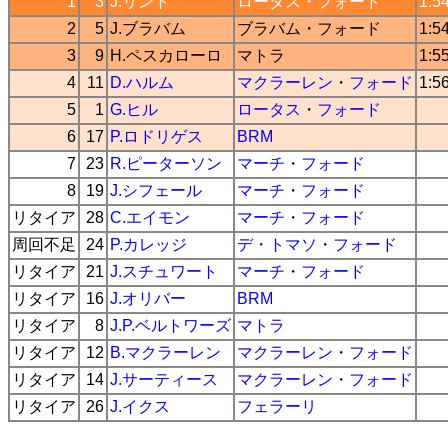
1
3
J.リント
ロータス
・
フォード
1:5
2
5
J.ブラバム
ブラバム
・
フォード
1:5
3
9
H.ペスカローロ
マトラ
1:5
4
11
D.ハルム
マクラーレン
・
フォード
1:5
5
1
G.ヒル
ロータス
・
フォード
6
17
P.ロドリゲス
BRM
7
23
R.ピーターソン
マーチ
・
フォード
8
19
J.シフェール
マーチ
・
フォード
リタイア
28
C.エイモン
マーチ
・
フォード
周回不足
24
P.カレッジ
デ・トマソ
・
フォード
リタイア
21
J.スチュワート
マーチ
・
フォード
リタイア
16
J.オリバー
BRM
リタイア
8
J.P.ベルトワーズ
マトラ
リタイア
12
B.マクラーレン
マクラーレン
・
フォード
リタイア
14
J.サーティース
マクラーレン
・
フォード
リタイア
26
J.イクス
フェラーリ