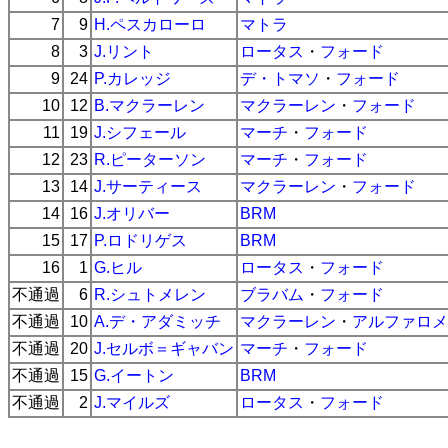
7
9
H.ペスカローロ
マトラ
8
3
J.リント
ロータス
・
フォード
9
24
P.カレッジ
デ・トマソ
・
フォード
10
12
B.マクラーレン
マクラーレン
・
フォード
11
19
J.シフェール
マーチ
・
フォード
12
23
R.ピーターソン
マーチ
・
フォード
13
14
J.サーティース
マクラーレン
・
フォード
14
16
J.オリバー
BRM
15
17
P.ロドリゲス
BRM
16
1
G.ヒル
ロータス
・
フォード
不通過
6
R.シュトメレン
ブラバム
・
フォード
不通過
10
A.デ・アダミッチ
マクラーレン
・
アルファロメ
不通過
20
J.セルボ＝ギャバン
マーチ
・
フォード
不通過
15
G.イートン
BRM
不通過
2
J.マイルズ
ロータス
・
フォード