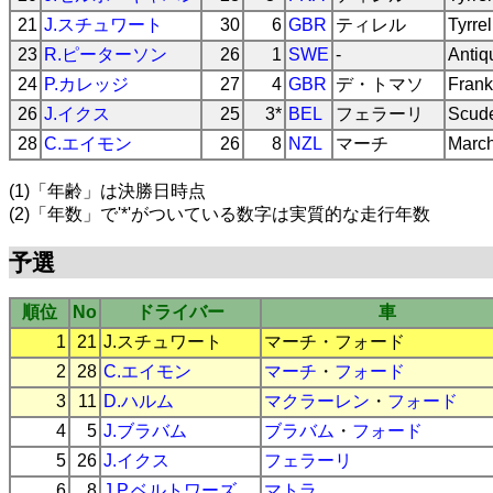
21
J.スチュワート
30
6
GBR
ティレル
Tyrre
23
R.ピーターソン
26
1
SWE
-
Antiq
24
P.カレッジ
27
4
GBR
デ・トマソ
Frank
26
J.イクス
25
3*
BEL
フェラーリ
Scude
28
C.エイモン
26
8
NZL
マーチ
March
(1)「年齢」は決勝日時点
(2)「年数」で'*'がついている数字は実質的な走行年数
予選
順位
No
ドライバー
車
1
21
J.スチュワート
マーチ
・
フォード
2
28
C.エイモン
マーチ
・
フォード
3
11
D.ハルム
マクラーレン
・
フォード
4
5
J.ブラバム
ブラバム
・
フォード
5
26
J.イクス
フェラーリ
6
8
J.P.ベルトワーズ
マトラ