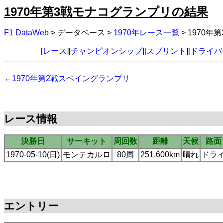
1970年第3戦モナコグランプリの結果
F1 DataWeb
> データベース >
1970年レース一覧
> 1970
[
レース
][
チャンピオンシップ
][
スプリント
][
ドライバ
←1970年第2戦スペイングランプリ
レース情報
決勝日
サーキット
周回数
距離
天候
路面
1970-05-10(日)
モンテカルロ
80周
251.600km
晴れ
ドラ
エントリー