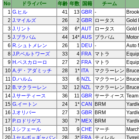
No
ドライバー
年齢
年数
国籍
チーム
1
G.ヒル
41
13
GBR
-
Brook
2
J.マイルズ
26
2
GBR
ロータス
Gold 
3
J.リント
28
6*
AUT
ロータス
Gold 
5
J.ブラバム
44
14*
AUS
ブラバム
Motor
6
R.シュトメレン
26
1
DEU
-
Auto 
8
J.P.ベルトワーズ
33
4
FRA
マトラ
Equip
9
H.ペスカローロ
27
2
FRA
マトラ
Equip
10
A.デ・アダミッチ
28
1*
ITA
マクラーレン
Bruce
11
D.ハルム
33
6
NZL
マクラーレン
Bruce
12
B.マクラーレン
32
12
NZL
マクラーレン
Bruce
14
J.サーティース
36
11
GBR
サーティース
Team 
15
G.イートン
24
1*
CAN
BRM
Yard
16
J.オリバー
27
3
GBR
BRM
Yard
17
P.ロドリゲス
30
7*
MEX
BRM
Yard
19
J.シフェール
33
9
CHE
マーチ
March
20
J.セルボ＝ギャバン
28
3*
FRA
ティレル
Tyrre