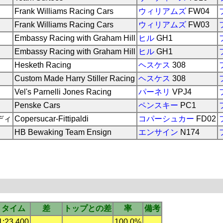
Frank Williams Racing Cars
ウィリアムズ
FW04
Frank Williams Racing Cars
ウィリアムズ
FW03
Embassy Racing with Graham Hill
ヒル
GH1
Embassy Racing with Graham Hill
ヒル
GH1
Hesketh Racing
ヘスケス
308
Custom Made Harry Stiller Racing
ヘスケス
308
Vel's Parnelli Jones Racing
パーネリ
VPJ4
Penske Cars
ペンスキー
PC1
ディ
Copersucar-Fittipaldi
コパーシュカー
FD02
HB Bewaking Team Ensign
エンサイン
N174
タイム
差
トップとの差
率
備考
1:23.400
100.0%