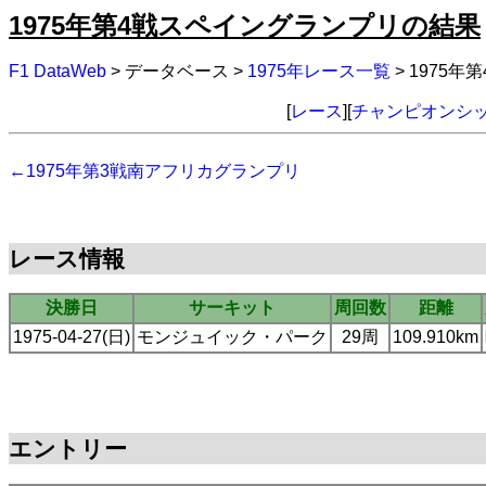
1975年第4戦スペイングランプリの結果
F1 DataWeb
> データベース >
1975年レース一覧
> 1975
[
レース
][
チャンピオンシ
←1975年第3戦南アフリカグランプリ
レース情報
決勝日
サーキット
周回数
距離
1975-04-27(日)
モンジュイック・パーク
29周
109.910km
エントリー