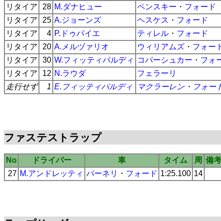
リタイア
28
M.ダナヒュー
ペンスキー
・
フォード
リタイア
25
A.ジョーンズ
ヘスケス
・
フォード
リタイア
4
P.ドゥパイエ
ティレル
・
フォード
リタイア
20
A.メルヅァリオ
ウィリアムズ
・
フォー
リタイア
30
W.フィッティパルディ
コパーシュカー
・
フォ
リタイア
12
N.ラウダ
フェラーリ
走行せず
1
E.フィッティパルディ
マクラーレン
・
フォー
ファステストラップ
No
ドライバー
車
タイム
周
備
27
M.アンドレッティ
パーネリ
・
フォード
1:25.100
14