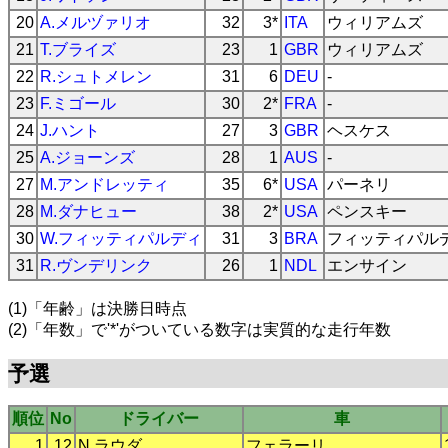
20
A.メルヅァリオ
32
3*
ITA
ウィリアムズ
21
T.ブライズ
23
1
GBR
ウィリアムズ
22
R.シュトメレン
31
6
DEU
-
23
F.ミゴール
30
2*
FRA
-
24
J.ハント
27
3
GBR
ヘスケス
25
A.ジョーンズ
28
1
AUS
-
27
M.アンドレッティ
35
6*
USA
パーネリ
28
M.ダナヒュー
38
2*
USA
ペンスキー
30
W.フィッティパルディ
31
3
BRA
フィッティパル
31
R.ヴンデリンク
26
1
NDL
エンサイン
(1)「年齢」は決勝日時点
(2)「年数」で'*'がついている数字は実質的な走行年数
予選
順位
No
ドライバー
車
1
12
N.ラウダ
フェラーリ