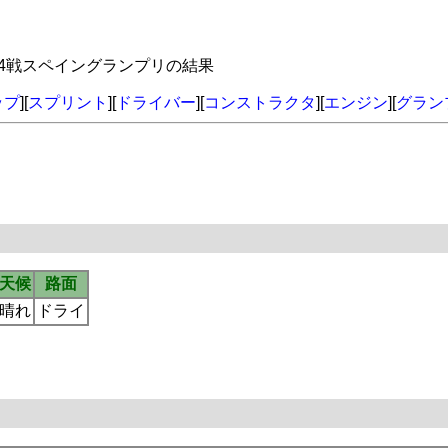
年第4戦スペイングランプリの結果
ップ
][
スプリント
][
ドライバー
][
コンストラクタ
][
エンジン
][
グラン
天候
路面
晴れ
ドライ