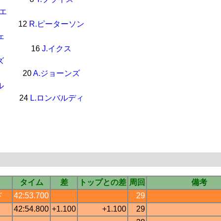
リエ
12
R.ピーターソン
ェ
16
J.イクス
ズ
20
A.ジョーンズ
ル
24
L.ロンバルディ
タイム
差
トップとの差
周回
備考
ド
42:53.700
29
42:54.800
+1.100
+1.100
29