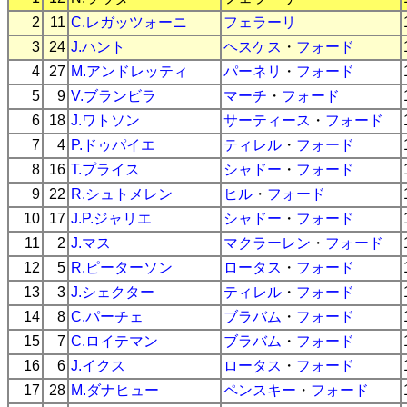
2
11
C.レガッツォーニ
フェラーリ
3
24
J.ハント
ヘスケス
・
フォード
4
27
M.アンドレッティ
パーネリ
・
フォード
5
9
V.ブランビラ
マーチ
・
フォード
6
18
J.ワトソン
サーティース
・
フォード
7
4
P.ドゥパイエ
ティレル
・
フォード
8
16
T.プライス
シャドー
・
フォード
9
22
R.シュトメレン
ヒル
・
フォード
10
17
J.P.ジャリエ
シャドー
・
フォード
11
2
J.マス
マクラーレン
・
フォード
12
5
R.ピーターソン
ロータス
・
フォード
13
3
J.シェクター
ティレル
・
フォード
14
8
C.パーチェ
ブラバム
・
フォード
15
7
C.ロイテマン
ブラバム
・
フォード
16
6
J.イクス
ロータス
・
フォード
17
28
M.ダナヒュー
ペンスキー
・
フォード