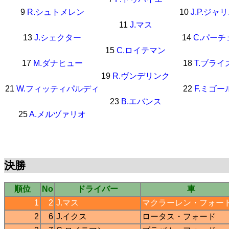
9
R.シュトメレン
10
J.P.ジャ
11
J.マス
13
J.シェクター
14
C.パーチ
15
C.ロイテマン
17
M.ダナヒュー
18
T.ブライ
19
R.ヴンデリンク
21
W.フィッティパルディ
22
F.ミゴー
23
B.エバンス
25
A.メルヅァリオ
決勝
順位
No
ドライバー
車
1
2
J.マス
マクラーレン
・
フォー
2
6
J.イクス
ロータス
・
フォード