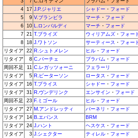
3
7
C.ロイテマン
ブラバム
・
フォード
4
17
J.P.ジャリエ
シャドー
・
フォード
5
9
V.ブランビラ
マーチ
・
フォード
6
10
L.ロンバルディ
マーチ
・
フォード
7
21
T.ブライズ
ウィリアムズ
・
フォー
8
18
J.ワトソン
サーティース
・
フォー
リタイア
22
R.シュトメレン
ヒル
・
フォード
リタイア
8
C.パーチェ
ブラバム
・
フォード
周回不足
11
C.レガッツォーニ
フェラーリ
リタイア
5
R.ピーターソン
ロータス
・
フォード
リタイア
16
T.プライス
シャドー
・
フォード
リタイア
31
R.ヴンデリンク
エンサイン
・
フォード
周回不足
23
F.ミゴール
ヒル
・
フォード
リタイア
27
M.アンドレッティ
パーネリ
・
フォード
リタイア
14
B.エバンス
BRM
リタイア
24
J.ハント
ヘスケス
・
フォード
リタイア
3
J.シェクター
ティレル
・
フォード