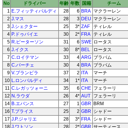
No
ドライバー
年齢
年数
国籍
チーム
1
E.フィッティパルディ
28
6
BRA
マクラーレン
2
J.マス
28
3
DEU
マクラーレン
3
J.シェクター
25
3*
ZAF
ティレル
4
P.ドゥパイエ
30
2*
FRA
ティレル
5
R.ピーターソン
31
6
SWE
ロータス
6
J.イクス
30
8*
BEL
ロータス
7
C.ロイテマン
33
4
ARG
ブラバム
8
C.パーチェ
30
4
BRA
ブラバム
9
V.ブランビラ
37
2
ITA
マーチ
10
L.ロンバルディ
34
1*
ITA
マーチ
11
C.レガッツォーニ
35
6
CHE
フェラーリ
12
N.ラウダ
26
4*
AUT
フェラーリ
14
B.エバンス
27
1
GBR
BRM
16
T.プライス
25
2
GBR
シャドー
17
J.P.ジャリエ
28
3*
FRA
シャドー
18
J.ワトソン
28
2*
GBR
サーティース