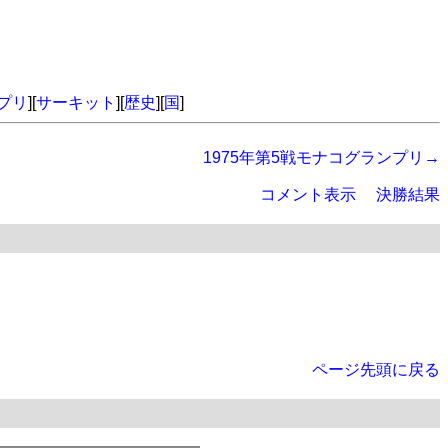
プリ
][
サーキット
][
歴史
][
国
]
1975年第5戦モナコグランプリ→
コメント表示
決勝結果
ページ先頭に戻る