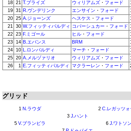
18
21
T.ブライズ
ウィリアムズ
・
フォード
19
31
R.ヴンデリンク
エンサイン
・
フォード
20
25
A.ジョーンズ
ヘスケス
・
フォード
21
30
W.フィッティパルディ
コパーシュカー
・
フォード
22
23
F.ミゴール
ヒル
・
フォード
23
14
B.エバンス
BRM
24
10
L.ロンバルディ
マーチ
・
フォード
25
20
A.メルヅァリオ
ウィリアムズ
・
フォード
26
1
E.フィッティパルディ
マクラーレン
・
フォード
グリッド
1
N.ラウダ
2
C.レガッツ
3
J.ハント
5
V.ブランビラ
6
J.ワトソ
7
P.ドゥパイエ