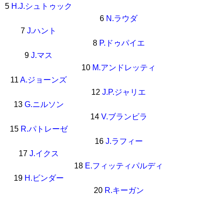
5
H.J.シュトゥック
6
N.ラウダ
7
J.ハント
8
P.ドゥパイエ
9
J.マス
10
M.アンドレッティ
11
A.ジョーンズ
12
J.P.ジャリエ
13
G.ニルソン
14
V.ブランビラ
15
R.パトレーゼ
16
J.ラフィー
17
J.イクス
18
E.フィッティパルディ
19
H.ビンダー
20
R.キーガン