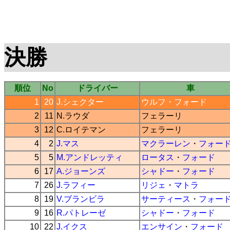
決勝
順位
No
ドライバー
車
1
20
J.シェクター
ウルフ
・
フォード
2
11
N.ラウダ
フェラーリ
3
12
C.ロイテマン
フェラーリ
4
2
J.マス
マクラーレン
・
フォー
5
5
M.アンドレッティ
ロータス
・
フォード
6
17
A.ジョーンズ
シャドー
・
フォード
7
26
J.ラフィー
リジェ
・
マトラ
8
19
V.ブランビラ
サーティース
・
フォー
9
16
R.パトレーゼ
シャドー
・
フォード
10
22
J.イクス
エンサイン
・
フォード