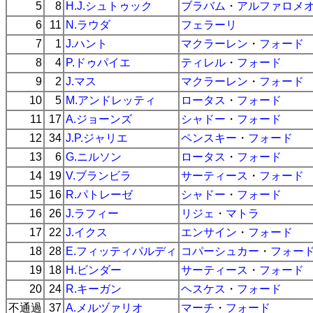
5
8
H.J.シュトゥック
ブラバム
・
アルファロメ
6
11
N.ラウダ
フェラーリ
7
1
J.ハント
マクラーレン
・
フォード
8
4
P.ドゥパイエ
ティレル
・
フォード
9
2
J.マス
マクラーレン
・
フォード
10
5
M.アンドレッティ
ロータス
・
フォード
11
17
A.ジョーンズ
シャドー
・
フォード
12
34
J.P.ジャリエ
ペンスキー
・
フォード
13
6
G.ニルソン
ロータス
・
フォード
14
19
V.ブランビラ
サーティース
・
フォード
15
16
R.パトレーゼ
シャドー
・
フォード
16
26
J.ラフィー
リジェ
・
マトラ
17
22
J.イクス
エンサイン
・
フォード
18
28
E.フィッティパルディ
コパーシュカー
・
フォー
19
18
H.ビンダー
サーティース
・
フォード
20
24
R.キーガン
ヘスケス
・
フォード
不通過
37
A.メルヅァリオ
マーチ
・
フォード