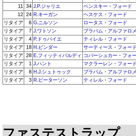
11
34
J.P.ジャリエ
ペンスキー
・
フォード
12
24
R.キーガン
ヘスケス
・
フォード
リタイア
6
G.ニルソン
ロータス
・
フォード
リタイア
7
J.ワトソン
ブラバム
・
アルファロ
リタイア
4
P.ドゥパイエ
ティレル
・
フォード
リタイア
18
H.ビンダー
サーティース
・
フォー
リタイア
28
E.フィッティパルディ
コパーシュカー
・
フォ
リタイア
1
J.ハント
マクラーレン
・
フォー
リタイア
8
H.J.シュトゥック
ブラバム
・
アルファロ
リタイア
3
R.ピーターソン
ティレル
・
フォード
ファステストラップ