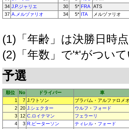
34
J.P.ジャリエ
30
5*
FRA
ATS
37
A.メルヅァリオ
34
5*
ITA
メルヅァリオ
(1)「年齢」は決勝日時点
(2)「年数」で'*'がつ
予選
順位
No
ドライバー
車
1
7
J.ワトソン
ブラバム
・
アルファロメ
2
20
J.シェクター
ウルフ
・
フォード
3
12
C.ロイテマン
フェラーリ
4
3
R.ピーターソン
ティレル
・
フォード