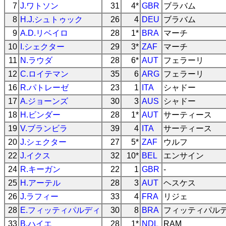
7
J.ワトソン
31
4*
GBR
ブラバム
8
H.J.シュトゥック
26
4
DEU
ブラバム
9
A.D.リベイロ
28
1*
BRA
マーチ
10
I.シェクター
29
3*
ZAF
マーチ
11
N.ラウダ
28
6*
AUT
フェラーリ
12
C.ロイテマン
35
6
ARG
フェラーリ
16
R.パトレーゼ
23
1
ITA
シャドー
17
A.ジョーンズ
30
3
AUS
シャドー
18
H.ビンダー
28
1*
AUT
サーティース
19
V.ブランビラ
39
4
ITA
サーティース
20
J.シェクター
27
5*
ZAF
ウルフ
22
J.イクス
32
10*
BEL
エンサイン
24
R.キーガン
22
1
GBR
-
25
H.アーテル
28
3
AUT
ヘスケス
26
J.ラフィー
33
4
FRA
リジェ
28
E.フィッティパルディ
30
8
BRA
フィッティパル
33
B.ハイエ
28
1*
NDL
RAM