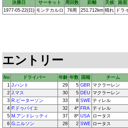
決勝日
サーキット
周回数
距離
天候
路面
1977-05-22(日)
モンテカルロ
76周
251.712km
晴れ
ドラ
エントリー
No
ドライバー
年齢
年数
国籍
チーム
1
J.ハント
29
5
GBR
マクラーレン
2
J.マス
30
5
DEU
マクラーレン
3
R.ピーターソン
33
8
SWE
ティレル
4
P.ドゥパイエ
32
4*
FRA
ティレル
5
M.アンドレッティ
37
8*
USA
ロータス
6
G.ニルソン
28
2
SWE
ロータス