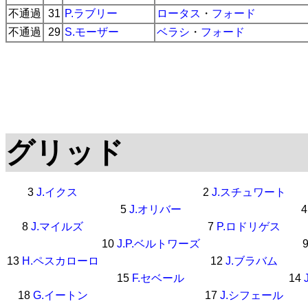
不通過
31
P.ラブリー
ロータス
・
フォード
不通過
29
S.モーザー
ベラシ
・
フォード
グリッド
3
J.イクス
2
J.スチュワート
5
J.オリバー
8
J.マイルズ
7
P.ロドリゲス
10
J.P.ベルトワーズ
13
H.ペスカローロ
12
J.ブラバム
15
F.セベール
14
18
G.イートン
17
J.シフェール