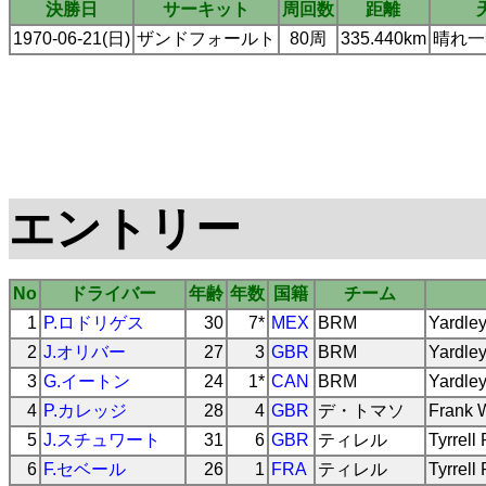
決勝日
サーキット
周回数
距離
1970-06-21(日)
ザンドフォールト
80周
335.440km
晴れ一
エントリー
No
ドライバー
年齢
年数
国籍
チーム
1
P.ロドリゲス
30
7*
MEX
BRM
Yardle
2
J.オリバー
27
3
GBR
BRM
Yardle
3
G.イートン
24
1*
CAN
BRM
Yardle
4
P.カレッジ
28
4
GBR
デ・トマソ
Frank 
5
J.スチュワート
31
6
GBR
ティレル
Tyrrell
6
F.セベール
26
1
FRA
ティレル
Tyrrell