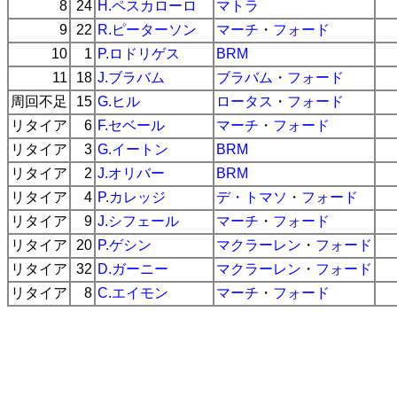
8
24
H.ペスカローロ
マトラ
9
22
R.ピーターソン
マーチ
・
フォード
10
1
P.ロドリゲス
BRM
11
18
J.ブラバム
ブラバム
・
フォード
周回不足
15
G.ヒル
ロータス
・
フォード
リタイア
6
F.セベール
マーチ
・
フォード
リタイア
3
G.イートン
BRM
リタイア
2
J.オリバー
BRM
リタイア
4
P.カレッジ
デ・トマソ
・
フォード
リタイア
9
J.シフェール
マーチ
・
フォード
リタイア
20
P.ゲシン
マクラーレン
・
フォード
リタイア
32
D.ガーニー
マクラーレン
・
フォード
リタイア
8
C.エイモン
マーチ
・
フォード