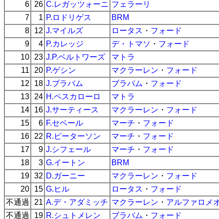
6
26
C.レガッツォーニ
フェラーリ
7
1
P.ロドリゲス
BRM
8
12
J.マイルズ
ロータス
・
フォード
9
4
P.カレッジ
デ・トマソ
・
フォード
10
23
J.P.ベルトワーズ
マトラ
11
20
P.ゲシン
マクラーレン
・
フォード
12
18
J.ブラバム
ブラバム
・
フォード
13
24
H.ペスカローロ
マトラ
14
16
J.サーティース
マクラーレン
・
フォード
15
6
F.セベール
マーチ
・
フォード
16
22
R.ピーターソン
マーチ
・
フォード
17
9
J.シフェール
マーチ
・
フォード
18
3
G.イートン
BRM
19
32
D.ガーニー
マクラーレン
・
フォード
20
15
G.ヒル
ロータス
・
フォード
不通過
21
A.デ・アダミッチ
マクラーレン
・
アルファロメ
不通過
19
R.シュトメレン
ブラバム
・
フォード