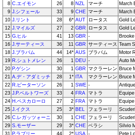
8
C.エイモン
26
8
NZL
マーチ
March 
9
J.シフェール
33
9
CHE
マーチ
March 
10
J.リント
28
6*
AUT
ロータス
Gold L
12
J.マイルズ
27
2
GBR
ロータス
Gold L
15
G.ヒル
41
13
GBR
-
Brooke
16
J.サーティース
36
11
GBR
サーティース
Team S
18
J.ブラバム
44
14*
AUS
ブラバム
Motor 
19
R.シュトメレン
26
1
DEU
-
Auto Mo
20
P.ゲシン
30
1
GBR
マクラーレン
Bruce 
21
A.デ・アダミッチ
28
1*
ITA
マクラーレン
Bruce 
22
R.ピーターソン
26
1
SWE
-
Antiqu
23
J.P.ベルトワーズ
33
4
FRA
マトラ
Equipe 
24
H.ペスカローロ
27
2
FRA
マトラ
Equipe 
25
J.イクス
25
3*
BEL
フェラーリ
Scuderi
26
C.レガッツォーニ
30
1
CHE
フェラーリ
Scuderi
29
S.モーザー
29
3*
CHE
ベラシ
Silvio
31
P.ラブリー
44
2*
USA
-
Pete L