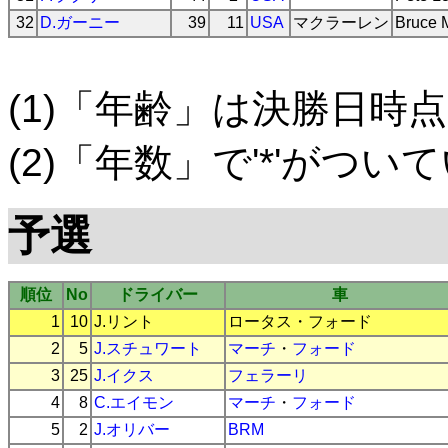
32
D.ガーニー
39
11
USA
マクラーレン
Bruce 
(1)「年齢」は決勝日時点
(2)「年数」で'*'がつ
予選
順位
No
ドライバー
車
1
10
J.リント
ロータス
・
フォード
2
5
J.スチュワート
マーチ
・
フォード
3
25
J.イクス
フェラーリ
4
8
C.エイモン
マーチ
・
フォード
5
2
J.オリバー
BRM