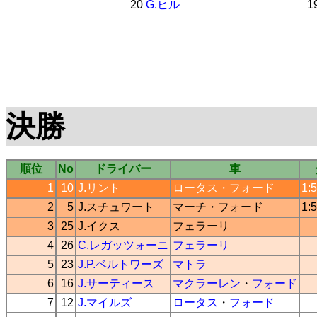
20
G.ヒル
1
決勝
順位
No
ドライバー
車
1
10
J.リント
ロータス
・
フォード
1:
2
5
J.スチュワート
マーチ
・
フォード
1:
3
25
J.イクス
フェラーリ
4
26
C.レガッツォーニ
フェラーリ
5
23
J.P.ベルトワーズ
マトラ
6
16
J.サーティース
マクラーレン
・
フォード
7
12
J.マイルズ
ロータス
・
フォード