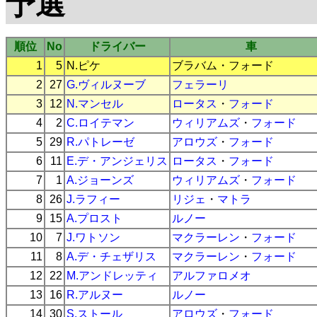
予選
順位
No
ドライバー
車
1
5
N.ピケ
ブラバム
・
フォード
2
27
G.ヴィルヌーブ
フェラーリ
3
12
N.マンセル
ロータス
・
フォード
4
2
C.ロイテマン
ウィリアムズ
・
フォード
5
29
R.パトレーゼ
アロウズ
・
フォード
6
11
E.デ・アンジェリス
ロータス
・
フォード
7
1
A.ジョーンズ
ウィリアムズ
・
フォード
8
26
J.ラフィー
リジェ
・
マトラ
9
15
A.プロスト
ルノー
10
7
J.ワトソン
マクラーレン
・
フォード
11
8
A.デ・チェザリス
マクラーレン
・
フォード
12
22
M.アンドレッティ
アルファロメオ
13
16
R.アルヌー
ルノー
14
30
S.ストール
アロウズ
・
フォード