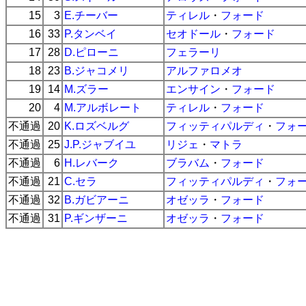
15
3
E.チーバー
ティレル
・
フォード
16
33
P.タンベイ
セオドール
・
フォード
17
28
D.ピローニ
フェラーリ
18
23
B.ジャコメリ
アルファロメオ
19
14
M.ズラー
エンサイン
・
フォード
20
4
M.アルボレート
ティレル
・
フォード
不通過
20
K.ロズベルグ
フィッティパルディ
・
フォ
不通過
25
J.P.ジャブイユ
リジェ
・
マトラ
不通過
6
H.レバーク
ブラバム
・
フォード
不通過
21
C.セラ
フィッティパルディ
・
フォ
不通過
32
B.ガビアーニ
オゼッラ
・
フォード
不通過
31
P.ギンザーニ
オゼッラ
・
フォード