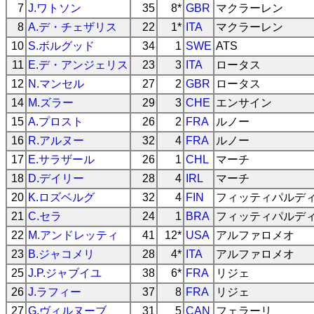
7
J.ワトソン
35
8*
GBR
マクラーレン
8
A.デ・チェザリス
22
1*
ITA
マクラーレン
10
S.ボルグッド
34
1
SWE
ATS
11
E.デ・アンジェリス
23
3
ITA
ロータス
12
N.マンセル
27
2
GBR
ロータス
14
M.ズラー
29
3
CHE
エンサイン
15
A.プロスト
26
2
FRA
ルノー
16
R.アルヌー
32
4
FRA
ルノー
17
E.サラザール
26
1
CHL
マーチ
18
D.デイリー
28
4
IRL
マーチ
20
K.ロズベルグ
32
4
FIN
フィッティパルデ
21
C.セラ
24
1
BRA
フィッティパルデ
22
M.アンドレッティ
41
12*
USA
アルファロメオ
23
B.ジャコメリ
28
4*
ITA
アルファロメオ
25
J.P.ジャブイユ
38
6*
FRA
リジェ
26
J.ラフィー
37
8
FRA
リジェ
27
G.ヴィルヌーブ
31
5
CAN
フェラーリ