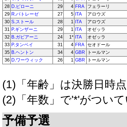
28
D.ピローニ
29
4
FRA
フェラーリ
29
R.パトレーゼ
27
5
ITA
アロウズ
30
S.ストール
28
1
ITA
アロウズ
31
P.ギンザーニ
29
1
ITA
オゼッラ
32
B.ガビアーニ
24
1*
ITA
オゼッラ
33
P.タンベイ
31
4
FRA
セオドール
35
B.ヘントン
34
4
GBR
トールマン
36
D.ワーウィック
26
1
GBR
トールマン
(1)「年齢」は決勝日時点
(2)「年数」で'*'がつ
予備予選