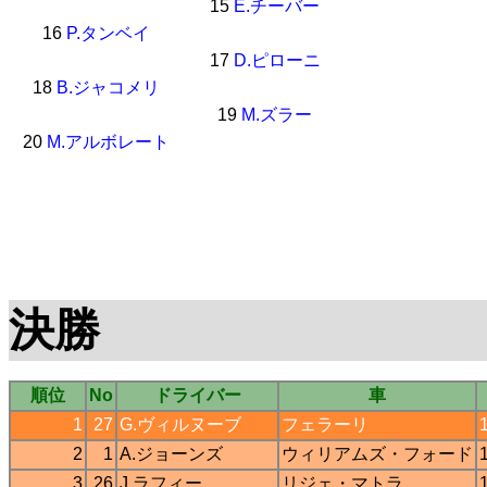
15
E.チーバー
16
P.タンベイ
17
D.ピローニ
18
B.ジャコメリ
19
M.ズラー
20
M.アルボレート
決勝
順位
No
ドライバー
車
1
27
G.ヴィルヌーブ
フェラーリ
2
1
A.ジョーンズ
ウィリアムズ
・
フォード
3
26
J.ラフィー
リジェ
・
マトラ