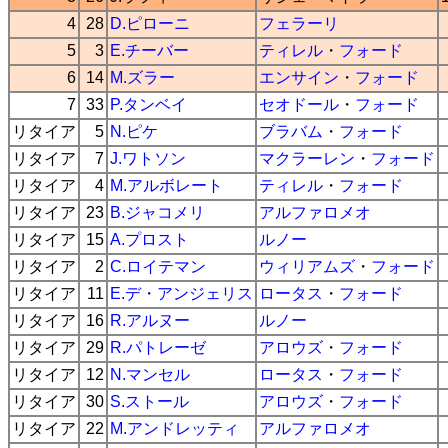
4
28
D.ピローニ
フェラーリ
5
3
E.チーバー
ティレル
・
フォード
6
14
M.ズラー
エンサイン
・
フォード
7
33
P.タンベイ
セオドール
・
フォード
リタイア
5
N.ピケ
ブラバム
・
フォード
リタイア
7
J.ワトソン
マクラーレン
・
フォード
リタイア
4
M.アルボレート
ティレル
・
フォード
リタイア
23
B.ジャコメリ
アルファロメオ
リタイア
15
A.プロスト
ルノー
リタイア
2
C.ロイテマン
ウィリアムズ
・
フォード
リタイア
11
E.デ・アンジェリス
ロータス
・
フォード
リタイア
16
R.アルヌー
ルノー
リタイア
29
R.パトレーゼ
アロウズ
・
フォード
リタイア
12
N.マンセル
ロータス
・
フォード
リタイア
30
S.ストール
アロウズ
・
フォード
リタイア
22
M.アンドレッティ
アルファロメオ