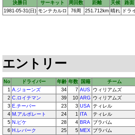
決勝日
サーキット
周回数
距離
天候
路面
1981-05-31(日)
モンテカルロ
76周
251.712km
晴れ
ドラ
エントリー
No
ドライバー
年齢
年数
国籍
チーム
1
A.ジョーンズ
34
7
AUS
ウィリアムズ
2
C.ロイテマン
39
10
ARG
ウィリアムズ
3
E.チーバー
23
3
USA
ティレル
4
M.アルボレート
24
1
ITA
ティレル
5
N.ピケ
28
4
BRA
ブラバム
6
H.レバーク
25
5
MEX
ブラバム