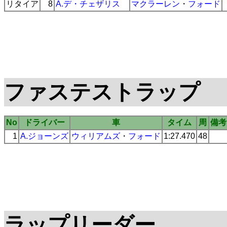
リタイア
8
A.デ・チェザリス
マクラーレン
・
フォード
ファステストラップ
No
ドライバー
車
タイム
周
備考
1
A.ジョーンズ
ウィリアムズ
・
フォード
1:27.470
48
ラップリーダー