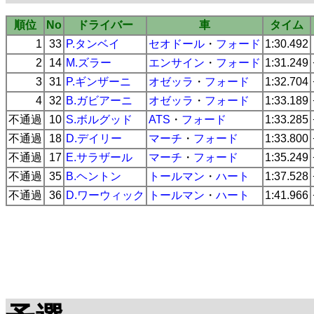
順位
No
ドライバー
車
タイム
1
33
P.タンベイ
セオドール
・
フォード
1:30.492
2
14
M.ズラー
エンサイン
・
フォード
1:31.249
3
31
P.ギンザーニ
オゼッラ
・
フォード
1:32.704
4
32
B.ガビアーニ
オゼッラ
・
フォード
1:33.189
不通過
10
S.ボルグッド
ATS
・
フォード
1:33.285
不通過
18
D.デイリー
マーチ
・
フォード
1:33.800
不通過
17
E.サラザール
マーチ
・
フォード
1:35.249
不通過
35
B.ヘントン
トールマン
・
ハート
1:37.528
不通過
36
D.ワーウィック
トールマン
・
ハート
1:41.966