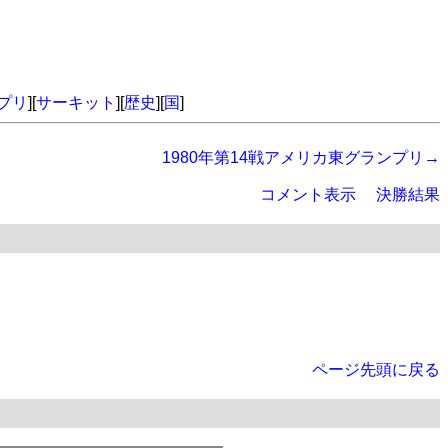
プリ
][
サーキット
][
歴史
][
国
]
1980年第14戦アメリカ東グランプリ→
コメント表示
決勝結果
ページ先頭に戻る