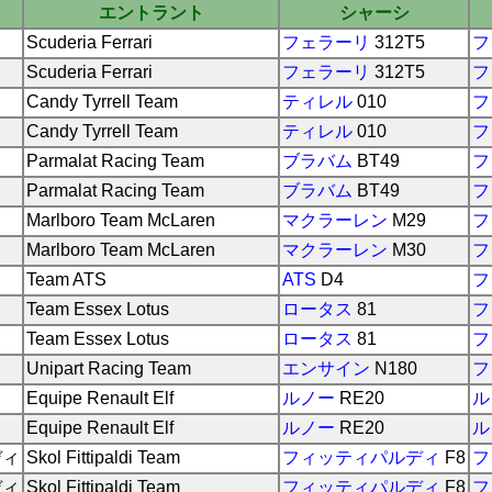
エントラント
シャーシ
Scuderia Ferrari
フェラーリ
312T5
フ
Scuderia Ferrari
フェラーリ
312T5
フ
Candy Tyrrell Team
ティレル
010
フ
Candy Tyrrell Team
ティレル
010
フ
Parmalat Racing Team
ブラバム
BT49
フ
Parmalat Racing Team
ブラバム
BT49
フ
Marlboro Team McLaren
マクラーレン
M29
フ
Marlboro Team McLaren
マクラーレン
M30
フ
Team ATS
ATS
D4
フ
Team Essex Lotus
ロータス
81
フ
Team Essex Lotus
ロータス
81
フ
Unipart Racing Team
エンサイン
N180
フ
Equipe Renault Elf
ルノー
RE20
ル
Equipe Renault Elf
ルノー
RE20
ル
ディ
Skol Fittipaldi Team
フィッティパルディ
F8
フ
ディ
Skol Fittipaldi Team
フィッティパルディ
F8
フ