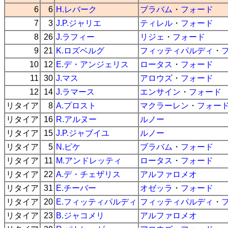
6
6
H.レバーク
ブラバム
・
フォード
7
3
J.P.ジャリエ
ティレル
・
フォード
8
26
J.ラフィー
リジェ
・
フォード
9
21
K.ロズベルグ
フィッティパルディ
・
10
12
E.デ・アンジェリス
ロータス
・
フォード
11
30
J.マス
アロウズ
・
フォード
12
14
J.ラマース
エンサイン
・
フォード
リタイア
8
A.プロスト
マクラーレン
・
フォー
リタイア
16
R.アルヌー
ルノー
リタイア
15
J.P.ジャブイユ
ルノー
リタイア
5
N.ピケ
ブラバム
・
フォード
リタイア
11
M.アンドレッティ
ロータス
・
フォード
リタイア
22
A.デ・チェザリス
アルファロメオ
リタイア
31
E.チーバー
オゼッラ
・
フォード
リタイア
20
E.フィッティパルディ
フィッティパルディ
・
リタイア
23
B.ジャコメリ
アルファロメオ