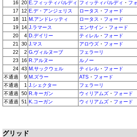
16
20
E.フィッティパルディ
フィッティパルディ
・
フ
17
12
E.デ・アンジェリス
ロータス
・
フォード
18
11
M.アンドレッティ
ロータス
・
フォード
19
14
J.ラマース
エンサイン
・
フォード
20
4
D.デイリー
ティレル
・
フォード
21
30
J.マス
アロウズ
・
フォード
22
2
G.ヴィルヌーブ
フェラーリ
23
16
R.アルヌー
ルノー
24
43
M.サックウェル
ティレル
・
フォード
不通過
9
M.ズラー
ATS
・
フォード
不通過
1
J.シェクター
フェラーリ
不通過
50
R.キーガン
ウィリアムズ
・
フォード
不通過
51
K.コーガン
ウィリアムズ
・
フォード
グリッド