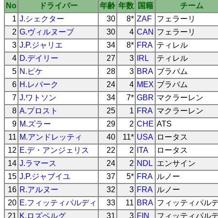
No
ドライバー
年齢
年数
国籍
チーム
1
J.シェクター
30
8*
ZAF
フェラーリ
2
G.ヴィルヌーブ
30
4
CAN
フェラーリ
3
J.P.ジャリエ
34
8*
FRA
ティレル
4
D.デイリー
27
3
IRL
ティレル
5
N.ピケ
28
3
BRA
ブラバム
6
H.レバーク
24
4
MEX
ブラバム
7
J.ワトソン
34
7*
GBR
マクラーレン
8
A.プロスト
25
1
FRA
マクラーレン
9
M.ズラー
29
2
CHE
ATS
11
M.アンドレッティ
40
11*
USA
ロータス
12
E.デ・アンジェリス
22
2
ITA
ロータス
14
J.ラマース
24
2
NDL
エンサイン
15
J.P.ジャブイユ
37
5*
FRA
ルノー
16
R.アルヌー
32
3
FRA
ルノー
20
E.フィッティパルディ
33
11
BRA
フィッティパル
21
K.ロズベルグ
31
3
FIN
フィッティパル