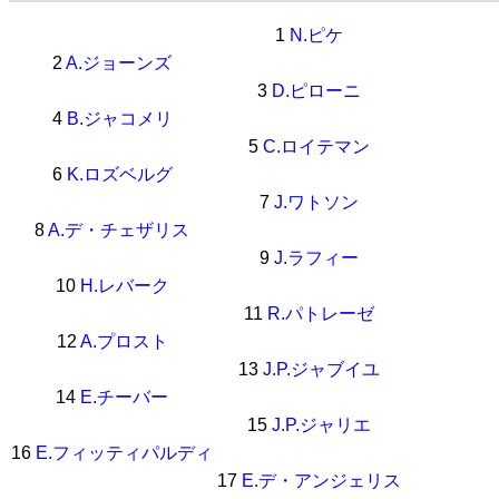
1
N.ピケ
2
A.ジョーンズ
3
D.ピローニ
4
B.ジャコメリ
5
C.ロイテマン
6
K.ロズベルグ
7
J.ワトソン
8
A.デ・チェザリス
9
J.ラフィー
10
H.レバーク
11
R.パトレーゼ
12
A.プロスト
13
J.P.ジャブイユ
14
E.チーバー
15
J.P.ジャリエ
16
E.フィッティパルディ
17
E.デ・アンジェリス