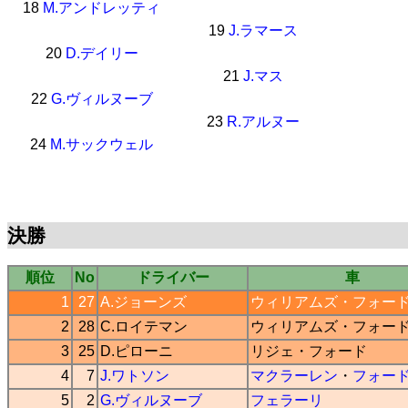
18
M.アンドレッティ
19
J.ラマース
20
D.デイリー
21
J.マス
22
G.ヴィルヌーブ
23
R.アルヌー
24
M.サックウェル
決勝
順位
No
ドライバー
車
1
27
A.ジョーンズ
ウィリアムズ
・
フォー
2
28
C.ロイテマン
ウィリアムズ
・
フォー
3
25
D.ピローニ
リジェ
・
フォード
4
7
J.ワトソン
マクラーレン
・
フォー
5
2
G.ヴィルヌーブ
フェラーリ