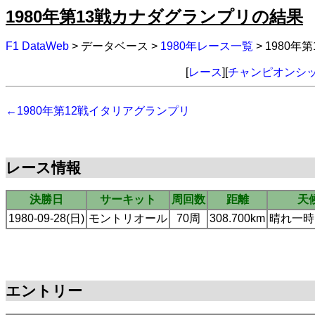
1980年第13戦カナダグランプリの結果
F1 DataWeb
> データベース >
1980年レース一覧
> 1980
[
レース
][
チャンピオンシ
←1980年第12戦イタリアグランプリ
レース情報
決勝日
サーキット
周回数
距離
天
1980-09-28(日)
モントリオール
70周
308.700km
晴れ一時
エントリー