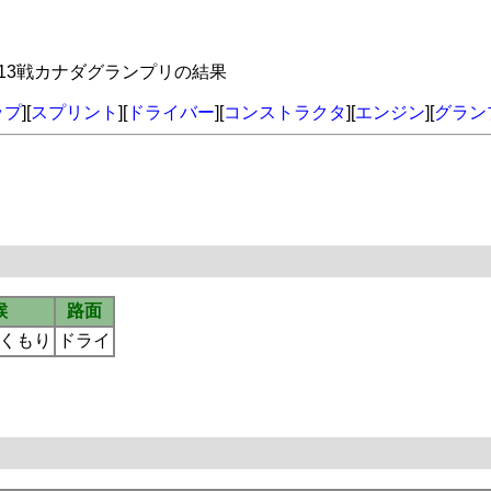
年第13戦カナダグランプリの結果
ップ
][
スプリント
][
ドライバー
][
コンストラクタ
][
エンジン
][
グラン
候
路面
くもり
ドライ