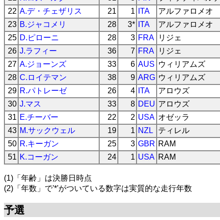
22
A.デ・チェザリス
21
1
ITA
アルファロメオ
23
B.ジャコメリ
28
3*
ITA
アルファロメオ
25
D.ピローニ
28
3
FRA
リジェ
26
J.ラフィー
36
7
FRA
リジェ
27
A.ジョーンズ
33
6
AUS
ウィリアムズ
28
C.ロイテマン
38
9
ARG
ウィリアムズ
29
R.パトレーゼ
26
4
ITA
アロウズ
30
J.マス
33
8
DEU
アロウズ
31
E.チーバー
22
2
USA
オゼッラ
43
M.サックウェル
19
1
NZL
ティレル
50
R.キーガン
25
3
GBR
RAM
51
K.コーガン
24
1
USA
RAM
(1)「年齢」は決勝日時点
(2)「年数」で'*'がついている数字は実質的な走行年数
予選