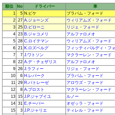
順位
No
ドライバー
車
1
5
N.ピケ
ブラバム
・
フォード
2
27
A.ジョーンズ
ウィリアムズ
・
フォード
3
25
D.ピローニ
リジェ
・
フォード
4
23
B.ジャコメリ
アルファロメオ
5
28
C.ロイテマン
ウィリアムズ
・
フォード
6
21
K.ロズベルグ
フィッティパルディ
・
フ
7
7
J.ワトソン
マクラーレン
・
フォード
8
22
A.デ・チェザリス
アルファロメオ
9
26
J.ラフィー
リジェ
・
フォード
10
6
H.レバーク
ブラバム
・
フォード
11
29
R.パトレーゼ
アロウズ
・
フォード
12
8
A.プロスト
マクラーレン
・
フォード
13
15
J.P.ジャブイユ
ルノー
14
31
E.チーバー
オゼッラ
・
フォード
15
3
J.P.ジャリエ
ティレル
・
フォード