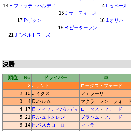
13
E.フィッティパルディ
14
F.セベール
15
J.サーティース
17
P.ゲシン
18
J.オリバー
19
R.ピーターソン
21
J.P.ベルトワーズ
決勝
順位
No
ドライバー
車
1
2
J.リント
ロータス
・
フォード
2
10
J.イクス
フェラーリ
3
4
D.ハルム
マクラーレン
・
フォー
4
17
E.フィッティパルディ
ロータス
・
フォード
5
21
R.シュトメレン
ブラバム
・
フォード
6
14
H.ペスカローロ
マトラ