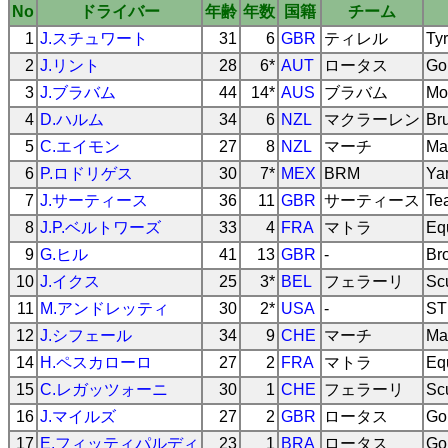
No
ドライバー
年齢
年数
国籍
チーム
1
J.スチュワート
31
6
GBR
ティレル
Tyr
2
J.リント
28
6*
AUT
ロータス
Go
3
J.ブラバム
44
14*
AUS
ブラバム
Mo
4
D.ハルム
34
6
NZL
マクラーレン
Br
5
C.エイモン
27
8
NZL
マーチ
Ma
6
P.ロドリゲス
30
7*
MEX
BRM
Ya
7
J.サーティース
36
11
GBR
サーティース
Te
8
J.P.ベルトワーズ
33
4
FRA
マトラ
Eq
9
G.ヒル
41
13
GBR
-
Br
10
J.イクス
25
3*
BEL
フェラーリ
Scu
11
M.アンドレッティ
30
2*
USA
-
ST
12
J.シフェール
34
9
CHE
マーチ
Ma
14
H.ペスカローロ
27
2
FRA
マトラ
Eq
15
C.レガッツォーニ
30
1
CHE
フェラーリ
Scu
16
J.マイルズ
27
2
GBR
ロータス
Go
17
E.フィッティパルディ
23
1
BRA
ロータス
Go