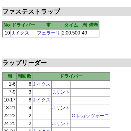
ファステストラップ
No
ドライバー
車
タイム
周
備考
10
J.イクス
フェラーリ
2:00.500
49
ラップリーダー
周
周回数
ドライバー
1-6
6
J.イクス
7-9
3
J.リント
10-17
8
J.イクス
18-21
4
J.リント
22-23
2
C.レガッツォーニ
24-25
2
J.リント