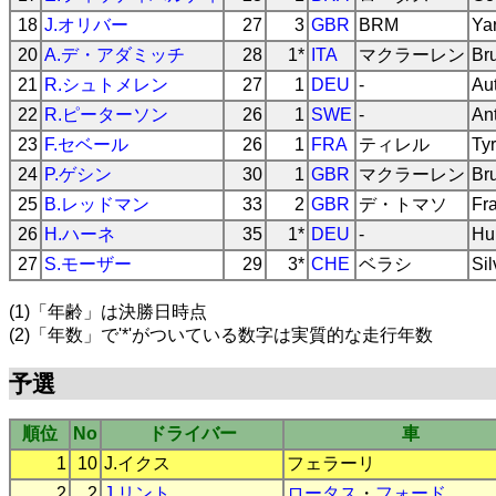
18
J.オリバー
27
3
GBR
BRM
Ya
20
A.デ・アダミッチ
28
1*
ITA
マクラーレン
Br
21
R.シュトメレン
27
1
DEU
-
Au
22
R.ピーターソン
26
1
SWE
-
An
23
F.セベール
26
1
FRA
ティレル
Tyr
24
P.ゲシン
30
1
GBR
マクラーレン
Br
25
B.レッドマン
33
2
GBR
デ・トマソ
Fr
26
H.ハーネ
35
1*
DEU
-
Hu
27
S.モーザー
29
3*
CHE
ベラシ
Si
(1)「年齢」は決勝日時点
(2)「年数」で'*'がついている数字は実質的な走行年数
予選
順位
No
ドライバー
車
1
10
J.イクス
フェラーリ
2
2
J.リント
ロータス
・
フォード