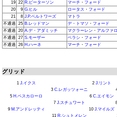
19
22
R.ピーターソン
マーチ
・
フォード
20
9
G.ヒル
ロータス
・
フォード
21
8
J.P.ベルトワーズ
マトラ
不通過
25
B.レッドマン
デ・トマソ
・
フォード
不通過
20
A.デ・アダミッチ
マクラーレン
・
アルファ
不通過
27
S.モーザー
ベラシ
・
フォード
不通過
26
H.ハーネ
マーチ
・
フォード
グリッド
1
J.イクス
2
J.リント
3
C.レガッツォーニ
5
H.ペスカローロ
6
C.エイモン
7
J.スチュワート
9
M.アンドレッティ
10
J.マイルズ
11
R.シュトメレン