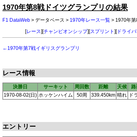
1970年第8戦ドイツグランプリの結果
F1 DataWeb
> データベース >
1970年レース一覧
> 1970
[
レース
][
チャンピオンシップ
][
スプリント
][
ドライバ
←1970年第7戦イギリスグランプリ
レース情報
決勝日
サーキット
周回数
距離
天候
路
1970-08-02(日)
ホッケンハイム
50周
339.450km
晴れ
ド
エントリー