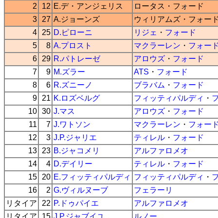
2
12
E.デ・アンジェリス
ロータス
・
フォード
3
27
A.ジョーンズ
ウィリアムズ
・
フォー
4
25
D.ピローニ
リジェ
・
フォード
5
8
A.プロスト
マクラーレン
・
フォー
6
29
R.パトレーゼ
アロウズ
・
フォード
7
9
M.ズラー
ATS
・
フォード
8
6
R.ズニーノ
ブラバム
・
フォード
9
21
K.ロズベルグ
フィッティパルディ
・
10
30
J.マス
アロウズ
・
フォード
11
7
J.ワトソン
マクラーレン
・
フォー
12
3
J.P.ジャリエ
ティレル
・
フォード
13
23
B.ジャコメリ
アルファロメオ
14
4
D.デイリー
ティレル
・
フォード
15
20
E.フィッティパルディ
フィッティパルディ
・
16
2
G.ヴィルヌーブ
フェラーリ
リタイア
22
P.ドゥパイエ
アルファロメオ
リタイア
15
J.P.ジャブイユ
ルノー