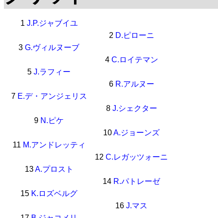
1
J.P.ジャブイユ
2
D.ピローニ
3
G.ヴィルヌーブ
4
C.ロイテマン
5
J.ラフィー
6
R.アルヌー
7
E.デ・アンジェリス
8
J.シェクター
9
N.ピケ
10
A.ジョーンズ
11
M.アンドレッティ
12
C.レガッツォーニ
13
A.プロスト
14
R.パトレーゼ
15
K.ロズベルグ
16
J.マス
17
B.ジャコメリ