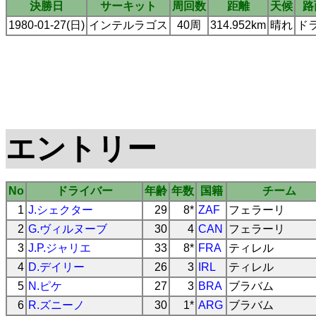
決勝日
サーキット
周回数
距離
天候
路
1980-01-27(日)
インテルラゴス
40周
314.952km
晴れ
ド
エントリー
No
ドライバー
年齢
年数
国籍
チーム
1
J.シェクター
29
8*
ZAF
フェラーリ
2
G.ヴィルヌーブ
30
4
CAN
フェラーリ
3
J.P.ジャリエ
33
8*
FRA
ティレル
4
D.デイリー
26
3
IRL
ティレル
5
N.ピケ
27
3
BRA
ブラバム
6
R.ズニーノ
30
1*
ARG
ブラバム