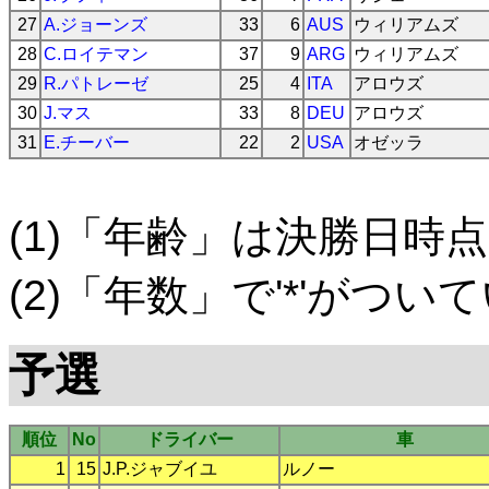
27
A.ジョーンズ
33
6
AUS
ウィリアムズ
28
C.ロイテマン
37
9
ARG
ウィリアムズ
29
R.パトレーゼ
25
4
ITA
アロウズ
30
J.マス
33
8
DEU
アロウズ
31
E.チーバー
22
2
USA
オゼッラ
(1)「年齢」は決勝日時点
(2)「年数」で'*'がつ
予選
順位
No
ドライバー
車
1
15
J.P.ジャブイユ
ルノー