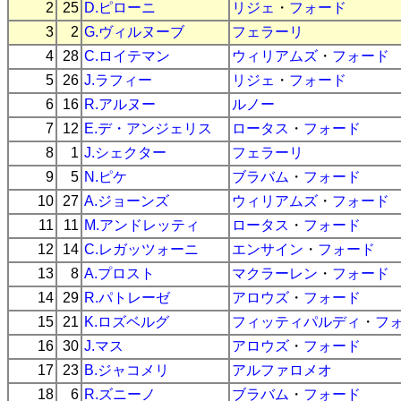
2
25
D.ピローニ
リジェ
・
フォード
3
2
G.ヴィルヌーブ
フェラーリ
4
28
C.ロイテマン
ウィリアムズ
・
フォード
5
26
J.ラフィー
リジェ
・
フォード
6
16
R.アルヌー
ルノー
7
12
E.デ・アンジェリス
ロータス
・
フォード
8
1
J.シェクター
フェラーリ
9
5
N.ピケ
ブラバム
・
フォード
10
27
A.ジョーンズ
ウィリアムズ
・
フォード
11
11
M.アンドレッティ
ロータス
・
フォード
12
14
C.レガッツォーニ
エンサイン
・
フォード
13
8
A.プロスト
マクラーレン
・
フォード
14
29
R.パトレーゼ
アロウズ
・
フォード
15
21
K.ロズベルグ
フィッティパルディ
・
フ
16
30
J.マス
アロウズ
・
フォード
17
23
B.ジャコメリ
アルファロメオ
18
6
R.ズニーノ
ブラバム
・
フォード