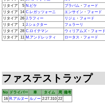
リタイア
5
N.ピケ
ブラバム
・
フォード
リタイア
14
C.レガッツォーニ
エンサイン
・
フォード
リタイア
26
J.ラフィー
リジェ
・
フォード
リタイア
1
J.シェクター
フェラーリ
リタイア
28
C.ロイテマン
ウィリアムズ
・
フォー
リタイア
11
M.アンドレッティ
ロータス
・
フォード
ファステストラップ
No
ドライバー
車
タイム
周
備考
16
R.アルヌー
ルノー
2:27.310
22