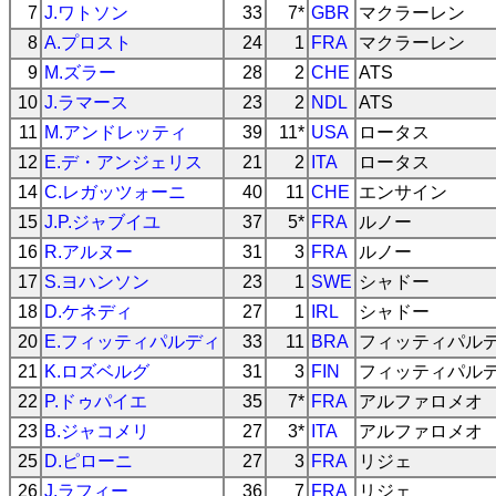
7
J.ワトソン
33
7*
GBR
マクラーレン
8
A.プロスト
24
1
FRA
マクラーレン
9
M.ズラー
28
2
CHE
ATS
10
J.ラマース
23
2
NDL
ATS
11
M.アンドレッティ
39
11*
USA
ロータス
12
E.デ・アンジェリス
21
2
ITA
ロータス
14
C.レガッツォーニ
40
11
CHE
エンサイン
15
J.P.ジャブイユ
37
5*
FRA
ルノー
16
R.アルヌー
31
3
FRA
ルノー
17
S.ヨハンソン
23
1
SWE
シャドー
18
D.ケネディ
27
1
IRL
シャドー
20
E.フィッティパルディ
33
11
BRA
フィッティパル
21
K.ロズベルグ
31
3
FIN
フィッティパル
22
P.ドゥパイエ
35
7*
FRA
アルファロメオ
23
B.ジャコメリ
27
3*
ITA
アルファロメオ
25
D.ピローニ
27
3
FRA
リジェ
26
J.ラフィー
36
7
FRA
リジェ