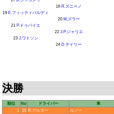
18
R.ズニーノ
19
E.フィッティパルディ
20
M.ズラー
21
P.ドゥパイエ
22
J.P.ジャリエ
23
J.ワトソン
24
D.デイリー
決勝
順位
No
ドライバー
車
1
16
R.アルヌー
ルノー