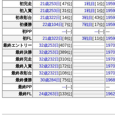
初完走
21歳253日
[ 47位]
1戦目
[ 1位]
19
初入賞
21歳253日
[ 31位]
1戦目
[ 1位]
19
初表彰台
21歳322日
[ 14位]
3戦目
[ 43位]
19
初優勝
22歳104日
[ 7位]
7戦目
[ 17位]
19
初PP
---
[---]
---
[---]
---
初FL
21歳322日
[ 8位]
3戦目
[ 11位]
19
最終エントリー
32歳253日
[407位]
19
最終決勝
32歳253日
[389位]
19
最終完走
32歳232日
[310位]
19
最終入賞
32歳232日
[172位]
19
最終表彰台
32歳232日
[108位]
19
最終優勝
30歳284日
[ 75位]
19
最終PP
---
[---]
---
最終FL
24歳263日
[133位]
19