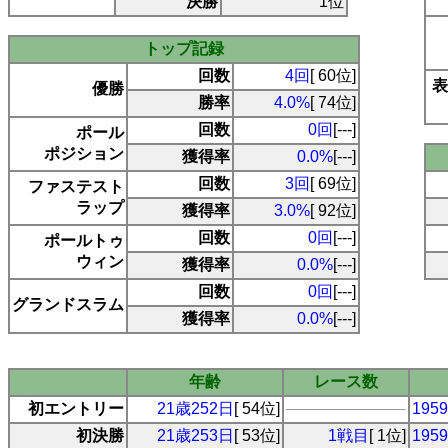
決勝
1位
トップ記録
回数
4回
[ 60位]
表
優勝
勝率
4.0%
[ 74位]
回数
0回
[---]
ポール
ポジション
獲得率
0.0%
[---]
回数
3回
[ 69位]
ファステスト
ラップ
獲得率
3.0%
[ 92位]
回数
0回
[---]
ポールトゥ
ウィン
獲得率
0.0%
[---]
回数
0回
[---]
グランドスラム
獲得率
0.0%
[---]
年齢
レース数
初エントリー
21歳252日
[ 54位]
19
初決勝
21歳253日
[ 53位]
1戦目
[ 1位]
19