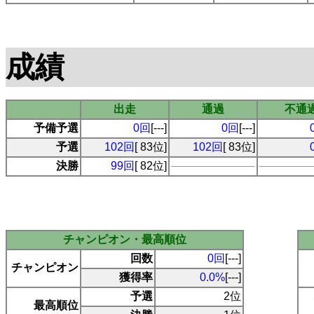
成績
出走
通過
不通
予備予選
0回
[---]
0回
[---]
予選
102回
[ 83位]
102回
[ 83位]
決勝
99回
[ 82位]
チャンピオン・最高順位
回数
0回
[---]
チャンピオン
獲得率
0.0%
[---]
予選
2位
最高順位