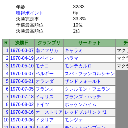
32/33
年齢
6p
獲得ポイント
33.3%
決勝完走率
予選最高順位
10位
決勝最高順位
2位
R
決勝日
グランプリ
サーキット
チ
1
1970-03-07
南アフリカ
キャラミ
マク
2
1970-04-19
スペイン
ハラマ
マク
3
1970-05-10
モナコ
モンテカルロ
マク
4
1970-06-07
ベルギー
スパ・フランコルシャン
5
1970-06-21
オランダ
ザンドフォールト
6
1970-07-05
フランス
クレルモン・フェラン
7
1970-07-18
イギリス
ブランズ・ハッチ
8
1970-08-02
ドイツ
ホッケンハイム
9
1970-08-16
オーストリア
レッドブルリンク *1
10
1970-09-06
イタリア
モンツァ
11
1970-09-20
カナダ
モン・トランブラン