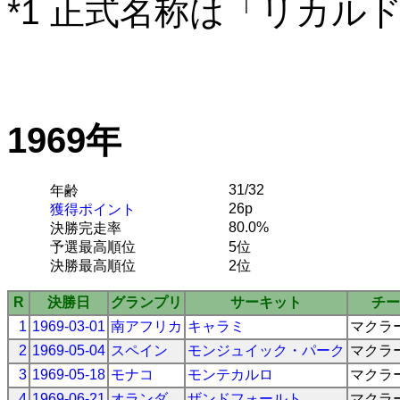
*1 正式名称は「リカル
1969年
31/32
年齢
26p
獲得ポイント
80.0%
決勝完走率
予選最高順位
5位
決勝最高順位
2位
R
決勝日
グランプリ
サーキット
チー
1
1969-03-01
南アフリカ
キャラミ
マクラ
2
1969-05-04
スペイン
モンジュイック・パーク
マクラ
3
1969-05-18
モナコ
モンテカルロ
マクラ
4
1969-06-21
オランダ
ザンドフォールト
マクラ