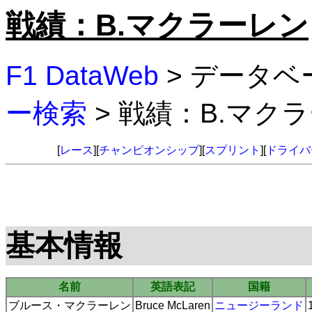
戦績：B.マクラーレン
F1 DataWeb
> データベ
ー検索
> 戦績：B.マク
[
レース
][
チャンピオンシップ
][
スプリント
][
ドライバ
基本情報
名前
英語表記
国籍
ブルース・マクラーレン
Bruce McLaren
ニュージーランド