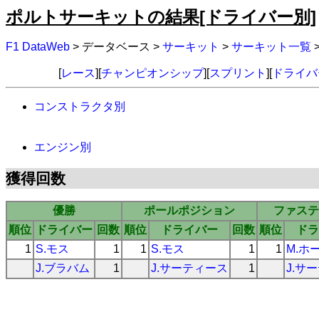
ポルトサーキットの結果[ドライバー別]
F1 DataWeb
> データベース >
サーキット
>
サーキット一覧
[
レース
][
チャンピオンシップ
][
スプリント
][
ドライバ
コンストラクタ別
エンジン別
獲得回数
優勝
ポールポジション
ファステ
順位
ドライバー
回数
順位
ドライバー
回数
順位
ドラ
1
S.モス
1
1
S.モス
1
1
M.ホ
J.ブラバム
1
J.サーティース
1
J.サ