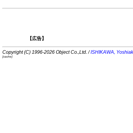
【広告】
Copyright (C) 1996-2026 Object Co.,Ltd. /
ISHIKAWA, Yoshiak
[cache]