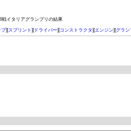
年第8戦イタリアグランプリの結果
ップ
][
スプリント
][
ドライバー
][
コンストラクタ
][
エンジン
][
グラン