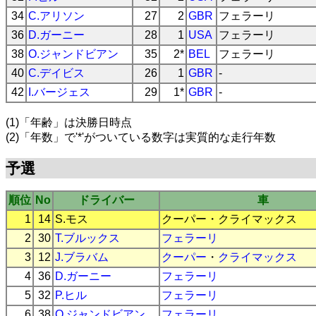
34
C.アリソン
27
2
GBR
フェラーリ
36
D.ガーニー
28
1
USA
フェラーリ
38
O.ジャンドビアン
35
2*
BEL
フェラーリ
40
C.デイビス
26
1
GBR
-
42
I.バージェス
29
1*
GBR
-
(1)「年齢」は決勝日時点
(2)「年数」で'*'がついている数字は実質的な走行年数
予選
順位
No
ドライバー
車
1
14
S.モス
クーパー
・
クライマックス
2
30
T.ブルックス
フェラーリ
3
12
J.ブラバム
クーパー
・
クライマックス
4
36
D.ガーニー
フェラーリ
5
32
P.ヒル
フェラーリ
6
38
O.ジャンドビアン
フェラーリ