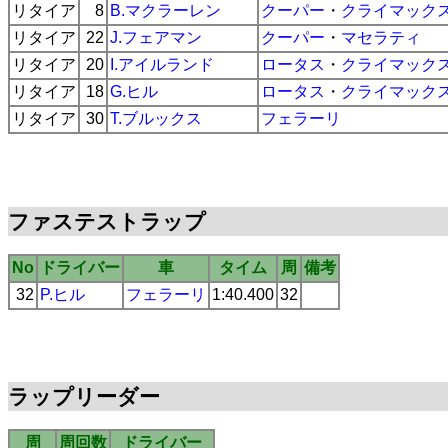
リタイア
8
B.マクラーレン
クーパー
・
クライマック
リタイア
22
J.フェアマン
クーパー
・
マセラティ
リタイア
20
I.アイルランド
ロータス
・
クライマック
リタイア
18
G.ヒル
ロータス
・
クライマック
リタイア
30
T.ブルックス
フェラーリ
ファステストラップ
No
ドライバー
車
タイム
周
備考
32
P.ヒル
フェラーリ
1:40.400
32
ラップリーダー
周
周回数
ドライバー