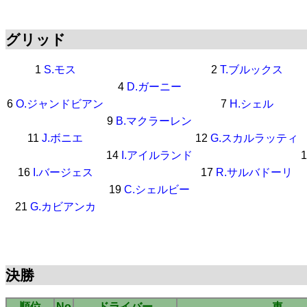
グリッド
1
S.モス
2
T.ブルックス
4
D.ガーニー
6
O.ジャンドビアン
7
H.シェル
9
B.マクラーレン
11
J.ボニエ
12
G.スカルラッティ
14
I.アイルランド
16
I.バージェス
17
R.サルバドーリ
19
C.シェルビー
21
G.カビアンカ
決勝
順位
No
ドライバー
車