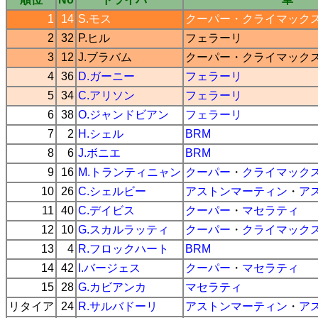
1
14
S.モス
クーパー
・
クライマック
2
32
P.ヒル
フェラーリ
3
12
J.ブラバム
クーパー
・
クライマック
4
36
D.ガーニー
フェラーリ
5
34
C.アリソン
フェラーリ
6
38
O.ジャンドビアン
フェラーリ
7
2
H.シェル
BRM
8
6
J.ボニエ
BRM
9
16
M.トランティニャン
クーパー
・
クライマック
10
26
C.シェルビー
アストンマーティン
・
ア
11
40
C.デイビス
クーパー
・
マセラティ
12
10
G.スカルラッティ
クーパー
・
クライマック
13
4
R.フロックハート
BRM
14
42
I.バージェス
クーパー
・
マセラティ
15
28
G.カビアンカ
マセラティ
リタイア
24
R.サルバドーリ
アストンマーティン
・
ア