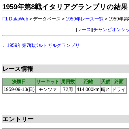
1959年第8戦イタリアグランプリの結果
F1 DataWeb
> データベース >
1959年レース一覧
> 1959
[
レース
][
チャンピオンシ
←1959年第7戦ポルトガルグランプリ
レース情報
決勝日
サーキット
周回数
距離
天候
路面
1959-09-13(日)
モンツァ
72周
414.000km
晴れ
ドライ
エントリー