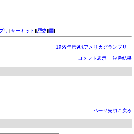
プリ
][
サーキット
][
歴史
][
国
]
1959年第9戦アメリカグランプリ→
コメント表示
決勝結果
ページ先頭に戻る