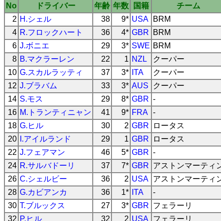
No
ドライバー
年齢
年数
国籍
チーム
2
H.シェル
38
9*
USA
BRM
4
R.フロックハート
36
4*
GBR
BRM
6
J.ボニエ
29
3*
SWE
BRM
8
B.マクラーレン
22
1
NZL
クーパー
10
G.スカルラッティ
37
3*
ITA
クーパー
12
J.ブラバム
33
3*
AUS
クーパー
14
S.モス
29
8*
GBR
-
16
M.トランティニャン
41
9*
FRA
-
18
G.ヒル
30
2
GBR
ロータス
20
I.アイルランド
29
1
GBR
ロータス
22
J.フェアマン
46
5*
GBR
-
24
R.サルバドーリ
37
7*
GBR
アストンマーティ
26
C.シェルビー
36
2
USA
アストンマーティ
28
G.カビアンカ
36
1*
ITA
-
30
T.ブルックス
27
3*
GBR
フェラーリ
32
P.ヒル
32
2
USA
フェラーリ