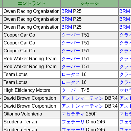
エントラント
シャーシ
Owen Racing Organisation
BRM
P25
BRM
Owen Racing Organisation
BRM
P25
BRM
Owen Racing Organisation
BRM
P25
BRM
Cooper Car Co
クーパー
T51
クラ
Cooper Car Co
クーパー
T51
クラ
Cooper Car Co
クーパー
T51
クラ
Rob Walker Racing Team
クーパー
T51
クラ
Rob Walker Racing Team
クーパー
T51
クラ
Team Lotus
ロータス
16
クラ
Team Lotus
ロータス
16
クラ
High Efficiency Motors
クーパー
T45
マセ
ン
David Brown Corporation
アストンマーティン
DBR4
アス
ン
David Brown Corporation
アストンマーティン
DBR4
アス
Ottorino Volonterio
マセラティ
250F
マセ
Scuderia Ferrari
フェラーリ
Dino 246
フェ
Scuderia Ferrari
フェラーリ
Dino 246
フェ