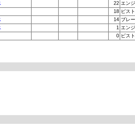
ス
22
エン
18
ピス
ス
14
ブレ
ス
1
エン
0
ピス