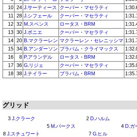
10
24
J.サーティース
クーパー
・
マセラティ
1:30.
11
28
J.シフェール
クーパー
・
マセラティ
1:31.
12
32
M.スペンス
ロータス
・
BRM
1:31.
13
30
J.ボニエ
クーパー
・
マセラティ
1:31.
14
20
B.マクラーレン
マクラーレン
・
セレニッシマ
1:31.
15
34
B.アンダーソン
ブラバム
・
クライマックス
1:32.
16
8
P.アランデル
ロータス
・
BRM
1:32.
17
36
G.リジェ
クーパー
・
マセラティ
1:35.
18
38
J.テイラー
ブラバム
・
BRM
1:35.
グリッド
3
J.クラーク
2
D.ハルム
5
M.パークス
4
D.
8
J.スチュワート
7
G.ヒル