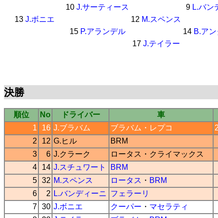
10
J.サーティース
9
L.バ
13
J.ボニエ
12
M.スペンス
15
P.アランデル
14
B.ア
17
J.テイラー
決勝
順位
No
ドライバー
車
1
16
J.ブラバム
ブラバム
・
レプコ
2
12
G.ヒル
BRM
3
6
J.クラーク
ロータス
・
クライマックス
4
14
J.スチュワート
BRM
5
32
M.スペンス
ロータス
・
BRM
6
2
L.バンディーニ
フェラーリ
7
30
J.ボニエ
クーパー
・
マセラティ