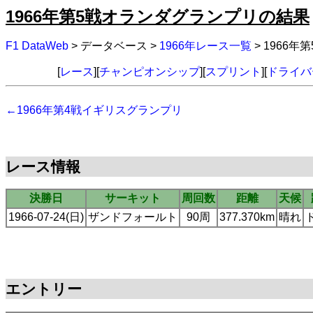
1966年第5戦オランダグランプリの結果
F1 DataWeb
> データベース >
1966年レース一覧
> 1966
[
レース
][
チャンピオンシップ
][
スプリント
][
ドライバ
←1966年第4戦イギリスグランプリ
レース情報
決勝日
サーキット
周回数
距離
天候
1966-07-24(日)
ザンドフォールト
90周
377.370km
晴れ
エントリー