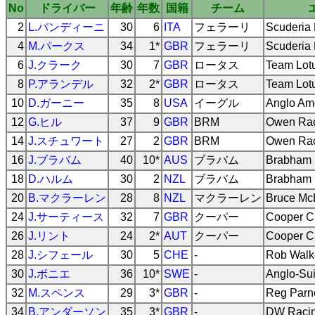
No
ドライバー
年齢
年数
国籍
チーム
2
L.バンディーニ
30
6
ITA
フェラーリ
Scuderia 
4
M.パークス
34
1*
GBR
フェラーリ
Scuderia 
6
J.クラーク
30
7
GBR
ロータス
Team Lot
8
P.アランデル
32
2*
GBR
ロータス
Team Lot
10
D.ガーニー
35
8
USA
イーグル
Anglo Am
12
G.ヒル
37
9
GBR
BRM
Owen Rac
14
J.スチュワート
27
2
GBR
BRM
Owen Rac
16
J.ブラバム
40
10*
AUS
ブラバム
Brabham 
18
D.ハルム
30
2
NZL
ブラバム
Brabham 
20
B.マクラーレン
28
8
NZL
マクラーレン
Bruce Mc
24
J.サーティース
32
7
GBR
クーパー
Cooper C
26
J.リント
24
2*
AUT
クーパー
Cooper C
28
J.シフェール
30
5
CHE
-
Rob Walk
30
J.ボニエ
36
10*
SWE
-
Anglo-Su
32
M.スペンス
29
3*
GBR
-
Reg Parne
34
B.アンダーソン
35
3*
GBR
-
DW Racin