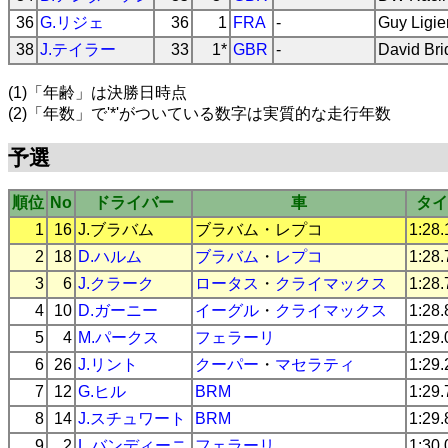
36
G.リジェ
36
1
FRA
-
Guy Ligie
38
J.テイラー
33
1*
GBR
-
David Bri
(1)「年齢」は決勝日時点
(2)「年数」で'*'がついている数字は実質的な走行年数
予選
順位
No
ドライバー
車
タイ
1
16
J.ブラバム
ブラバム
・
レプコ
1:28.
2
18
D.ハルム
ブラバム
・
レプコ
1:28.
3
6
J.クラーク
ロータス
・
クライマックス
1:28.
4
10
D.ガーニー
イーグル
・
クライマックス
1:28.
5
4
M.パークス
フェラーリ
1:29.
6
26
J.リント
クーパー
・
マセラティ
1:29.
7
12
G.ヒル
BRM
1:29.
8
14
J.スチュワート
BRM
1:29.
9
2
L.バンディーニ
フェラーリ
1:30.