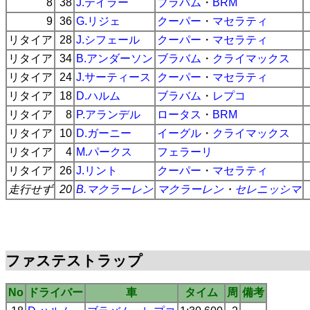
8
38
J.テイラー
ブラバム
・
BRM
9
36
G.リジェ
クーパー
・
マセラティ
リタイア
28
J.シフェール
クーパー
・
マセラティ
リタイア
34
B.アンダーソン
ブラバム
・
クライマックス
リタイア
24
J.サーティース
クーパー
・
マセラティ
リタイア
18
D.ハルム
ブラバム
・
レプコ
リタイア
8
P.アランデル
ロータス
・
BRM
リタイア
10
D.ガーニー
イーグル
・
クライマックス
リタイア
4
M.パークス
フェラーリ
リタイア
26
J.リント
クーパー
・
マセラティ
走行せず
20
B.マクラーレン
マクラーレン
・
セレニッシマ
ファステストラップ
No
ドライバー
車
タイム
周
備考