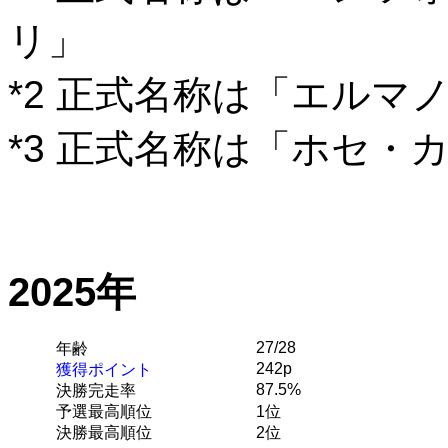
リ」
*2 正式名称は「エルマ
*3 正式名称は「ホセ・
2025年
27/28
年齢
242p
獲得ポイント
87.5%
決勝完走率
予選最高順位
1位
決勝最高順位
2位