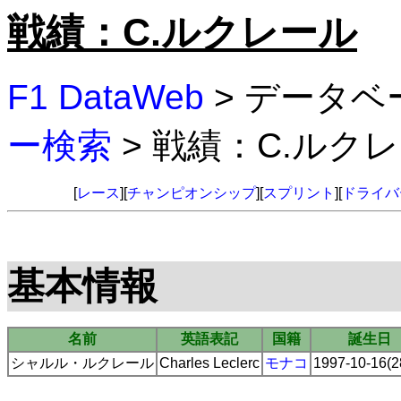
戦績：C.ルクレール
F1 DataWeb
> データベ
ー検索
> 戦績：C.ルク
[
レース
][
チャンピオンシップ
][
スプリント
][
ドライバ
基本情報
名前
英語表記
国籍
誕生日
シャルル・ルクレール
Charles Leclerc
モナコ
1997-10-16(