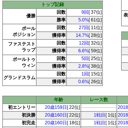
トップ記録
回数
9回
[ 37位]
表
優勝
勝率
5.0%
[ 61位]
回数
27回
[ 11位]
ポール
ポジション
獲得率
14.7%
[ 28位]
回数
12回
[ 32位]
ファステスト
ラップ
獲得率
6.6%
[ 59位]
回数
5回
[ 25位]
ポールトゥ
ウィン
獲得率
2.8%
[ 38位]
回数
1回
[ 15位]
グランドスラム
獲得率
0.6%
[ 26位]
年齢
レース数
初エントリー
20歳159日
[ 22位]
20
初決勝
20歳160日
[ 22位]
1戦目
[ 1位]
20
初完走
20歳160日
[ 18位]
1戦目
[ 1位]
20