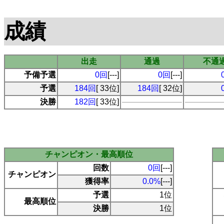
成績
出走
通過
不通
予備予選
0回
[---]
0回
[---]
予選
184回
[ 33位]
184回
[ 32位]
決勝
182回
[ 33位]
チャンピオン・最高順位
回数
0回
[---]
チャンピオン
獲得率
0.0%
[---]
予選
1位
最高順位
決勝
1位