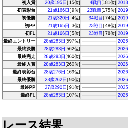
初入賞
20歳195日
[ 15位]
4戦目
[181位]
20
初表彰台
21歳166日
[ 9位]
23戦目
[175位]
20
初優勝
21歳320日
[ 4位]
34戦目
[ 74位]
20
初PP
21歳165日
[ 3位]
23戦目
[ 48位]
20
初FL
21歳166日
[ 5位]
23戦目
[ 78位]
20
最終エントリー
28歳283日
[597位]
20
最終決勝
28歳283日
[562位]
20
最終完走
28歳283日
[460位]
20
最終入賞
28歳283日
[260位]
20
最終表彰台
28歳276日
[169位]
20
最終優勝
28歳262日
[ 90位]
20
最終PP
27歳290日
[ 91位]
20
最終FL
28歳283日
[107位]
20
レース結果