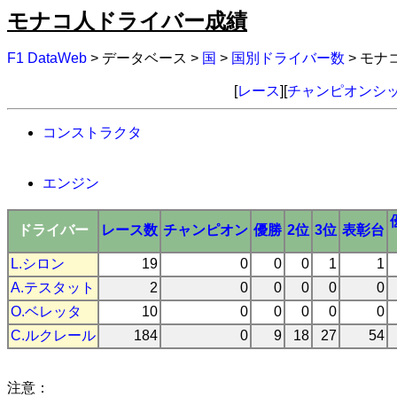
モナコ人ドライバー成績
F1 DataWeb
> データベース >
国
>
国別ドライバー数
> モ
[
レース
][
チャンピオンシ
コンストラクタ
エンジン
ドライバー
レース数
チャンピオン
優勝
2位
3位
表彰台
L.シロン
19
0
0
0
1
1
A.テスタット
2
0
0
0
0
0
O.ベレッタ
10
0
0
0
0
0
C.ルクレール
184
0
9
18
27
54
注意：