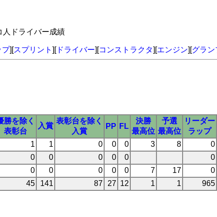
ナコ人ドライバー成績
ップ
][
スプリント
][
ドライバー
][
コンストラクタ
][
エンジン
][
グラン
優勝を除く
表彰台を除く
決勝
予選
リーダー
入賞
PP
FL
表彰台
入賞
最高位
最高位
ラップ
1
1
0
0
0
3
8
0
0
0
0
0
0
0
0
0
0
0
0
7
17
0
45
141
87
27
12
1
1
965