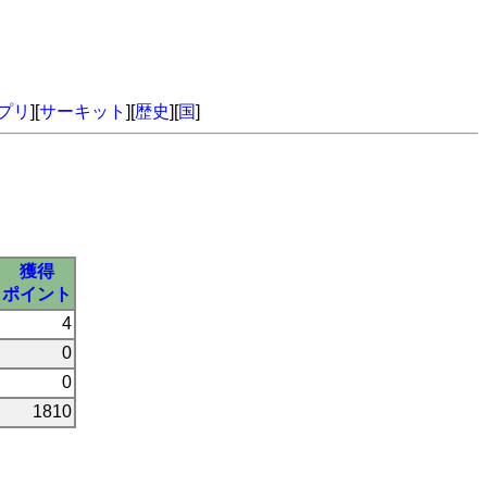
プリ
][
サーキット
][
歴史
][
国
]
獲得
ポイント
4
0
0
1810