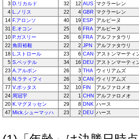
3
D.リカルド
32
12
AUS
マクラーレン
4
L.ノリス
22
4
GBR
マクラーレン
14
F.アロンソ
40
19
ESP
アルピーヌ
31
E.オコン
25
6
FRA
アルピーヌ
10
P.ガスリー
26
6
FRA
アルファタウリ
22
角田裕毅
22
2
JPN
アルファタウリ
18
L.ストロール
23
6
CAN
アストンマーティ
5
S.ベッテル
34
16
DEU
アストンマーティ
23
A.アルボン
26
3
THA
ウィリアムズ
6
N.ラティフィ
26
3
CAN
ウィリアムズ
77
V.ボッタス
32
10
FIN
アルファロメオ
24
周冠宇
22
1
CHN
アルファロメオ
20
K.マグヌッセン
29
8
DNK
ハース
47
Mick.シューマッハ
23
2
DEU
ハース