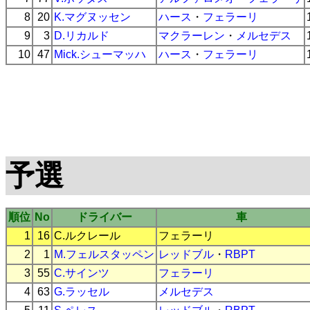
8
20
K.マグヌッセン
ハース
・
フェラーリ
9
3
D.リカルド
マクラーレン
・
メルセデス
10
47
Mick.シューマッハ
ハース
・
フェラーリ
予選
順位
No
ドライバー
車
1
16
C.ルクレール
フェラーリ
2
1
M.フェルスタッペン
レッドブル
・
RBPT
3
55
C.サインツ
フェラーリ
4
63
G.ラッセル
メルセデス