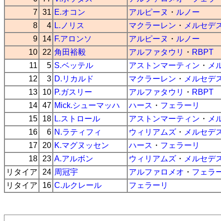
7
31
E.オコン
アルピーヌ
・
ルノー
8
4
L.ノリス
マクラーレン
・
メルセデ
9
14
F.アロンソ
アルピーヌ
・
ルノー
10
22
角田裕毅
アルファタウリ
・
RBPT
11
5
S.ベッテル
アストンマーティン
・
メ
12
3
D.リカルド
マクラーレン
・
メルセデ
13
10
P.ガスリー
アルファタウリ
・
RBPT
14
47
Mick.シューマッハ
ハース
・
フェラーリ
15
18
L.ストロール
アストンマーティン
・
メ
16
6
N.ラティフィ
ウィリアムズ
・
メルセデ
17
20
K.マグヌッセン
ハース
・
フェラーリ
18
23
A.アルボン
ウィリアムズ
・
メルセデ
リタイア
24
周冠宇
アルファロメオ
・
フェラ
リタイア
16
C.ルクレール
フェラーリ