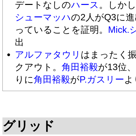
デートなしの
ハース
。しか
シューマッハ
の2人がQ3に
っていることを証明。
Mic
出
アルファタウリ
はまったく振
クアウト。
角田裕毅
が13位、
りに
角田裕毅
が
P.ガスリー
よ
グリッド