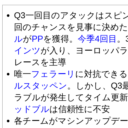
Q3一回目のアタックはスピ
回のチャンスを見事に決めた
ル
が
PP
を獲得。
今季4回目
。
インツ
が入り、ヨーロッパ
レースを主導
唯一
フェラーリ
に対抗できる
ルスタッペン
。しかし、Q3
ラブルが発生してタイム更新
ッドブル
は信頼性に不安
各チームがマシンアップデ