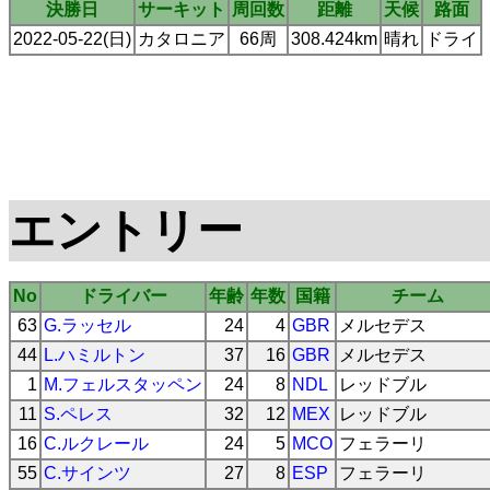
決勝日
サーキット
周回数
距離
天候
路面
2022-05-22(日)
カタロニア
66周
308.424km
晴れ
ドライ
エントリー
No
ドライバー
年齢
年数
国籍
チーム
63
G.ラッセル
24
4
GBR
メルセデス
44
L.ハミルトン
37
16
GBR
メルセデス
1
M.フェルスタッペン
24
8
NDL
レッドブル
11
S.ペレス
32
12
MEX
レッドブル
16
C.ルクレール
24
5
MCO
フェラーリ
55
C.サインツ
27
8
ESP
フェラーリ