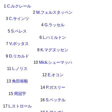
1
C.ルクレール
2
M.フェルスタッペン
3
C.サインツ
4
G.ラッセル
5
S.ペレス
6
L.ハミルトン
7
V.ボッタス
8
K.マグヌッセン
9
D.リカルド
10
Mick.シューマッハ
11
L.ノリス
12
E.オコン
13
角田裕毅
14
P.ガスリー
15
周冠宇
16
S.ベッテル
17
L.ストロール