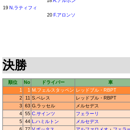
18
A.アルボン
19
N.ラティフィ
20
F.アロンソ
決勝
順位
No
ドライバー
車
1
1
M.フェルスタッペン
レッドブル
・
RBPT
2
11
S.ペレス
レッドブル
・
RBPT
3
63
G.ラッセル
メルセデス
4
55
C.サインツ
フェラーリ
5
44
L.ハミルトン
メルセデス
6
77
V.ボッタス
アルファロメオ
・
フェラ