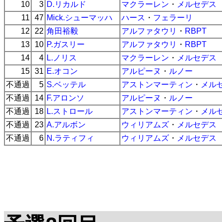
10
3
D.リカルド
マクラーレン
・
メルセデス
11
47
Mick.シューマッハ
ハース
・
フェラーリ
12
22
角田裕毅
アルファタウリ
・
RBPT
13
10
P.ガスリー
アルファタウリ
・
RBPT
14
4
L.ノリス
マクラーレン
・
メルセデス
15
31
E.オコン
アルピーヌ
・
ルノー
不通過
5
S.ベッテル
アストンマーティン
・
メル
不通過
14
F.アロンソ
アルピーヌ
・
ルノー
不通過
18
L.ストロール
アストンマーティン
・
メル
不通過
23
A.アルボン
ウィリアムズ
・
メルセデス
不通過
6
N.ラティフィ
ウィリアムズ
・
メルセデス