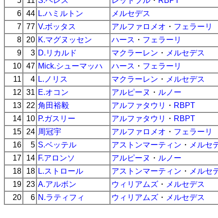
5
11
S.ペレス
レッドブル
・
RBPT
6
44
L.ハミルトン
メルセデス
7
77
V.ボッタス
アルファロメオ
・
フェラーリ
8
20
K.マグヌッセン
ハース
・
フェラーリ
9
3
D.リカルド
マクラーレン
・
メルセデス
10
47
Mick.シューマッハ
ハース
・
フェラーリ
11
4
L.ノリス
マクラーレン
・
メルセデス
12
31
E.オコン
アルピーヌ
・
ルノー
13
22
角田裕毅
アルファタウリ
・
RBPT
14
10
P.ガスリー
アルファタウリ
・
RBPT
15
24
周冠宇
アルファロメオ
・
フェラーリ
16
5
S.ベッテル
アストンマーティン
・
メルセ
17
14
F.アロンソ
アルピーヌ
・
ルノー
18
18
L.ストロール
アストンマーティン
・
メルセ
19
23
A.アルボン
ウィリアムズ
・
メルセデス
20
6
N.ラティフィ
ウィリアムズ
・
メルセデス