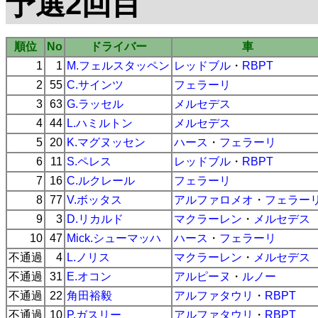
予選2回目
順位
No
ドライバー
車
1
1
M.フェルスタッペン
レッドブル
・
RBPT
2
55
C.サインツ
フェラーリ
3
63
G.ラッセル
メルセデス
4
44
L.ハミルトン
メルセデス
5
20
K.マグヌッセン
ハース
・
フェラーリ
6
11
S.ペレス
レッドブル
・
RBPT
7
16
C.ルクレール
フェラーリ
8
77
V.ボッタス
アルファロメオ
・
フェラー
9
3
D.リカルド
マクラーレン
・
メルセデス
10
47
Mick.シューマッハ
ハース
・
フェラーリ
不通過
4
L.ノリス
マクラーレン
・
メルセデス
不通過
31
E.オコン
アルピーヌ
・
ルノー
不通過
22
角田裕毅
アルファタウリ
・
RBPT
不通過
10
P.ガスリー
アルファタウリ
・
RBPT