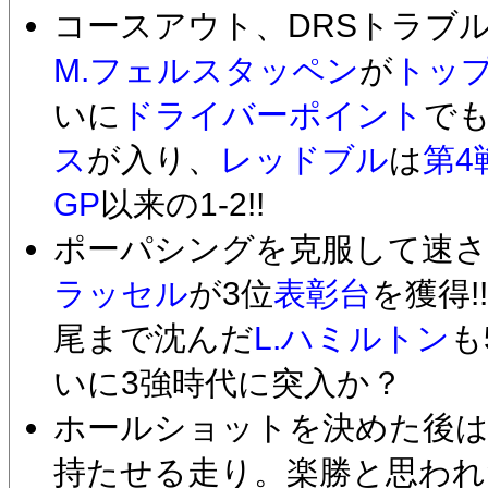
コースアウト、DRSトラブ
M.フェルスタッペン
が
トッ
いに
ドライバーポイント
でも
ス
が入り、
レッドブル
は
第4
GP
以来の1-2!!
ポーパシングを克服して速
ラッセル
が3位
表彰台
を獲得
尾まで沈んだ
L.ハミルトン
も
いに3強時代に突入か？
ホールショットを決めた後
持たせる走り。楽勝と思われ