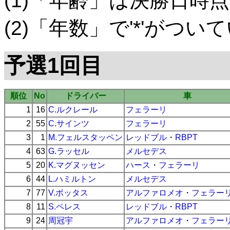
(1)「年齢」は決勝日時点
(2)「年数」で'*'がつ
予選1回目
順位
No
ドライバー
車
1
16
C.ルクレール
フェラーリ
2
55
C.サインツ
フェラーリ
3
1
M.フェルスタッペン
レッドブル
・
RBPT
4
63
G.ラッセル
メルセデス
5
20
K.マグヌッセン
ハース
・
フェラーリ
6
44
L.ハミルトン
メルセデス
7
77
V.ボッタス
アルファロメオ
・
フェラー
8
11
S.ペレス
レッドブル
・
RBPT
9
24
周冠宇
アルファロメオ
・
フェラー