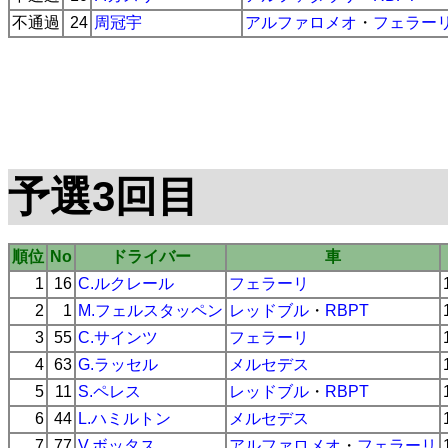
不通過
24
周冠宇
アルファロメオ
・
フェラー
予選3回目
順位
No
ドライバー
車
1
16
C.ルクレール
フェラーリ
2
1
M.フェルスタッペン
レッドブル
・
RBPT
3
55
C.サインツ
フェラーリ
4
63
G.ラッセル
メルセデス
5
11
S.ペレス
レッドブル
・
RBPT
6
44
L.ハミルトン
メルセデス
7
77
V.ボッタス
アルファロメオ
・
フェラーリ