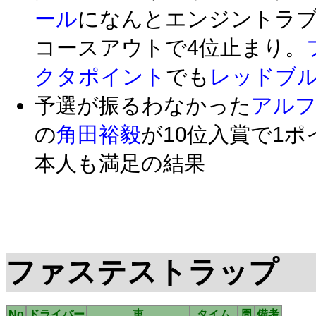
ール
になんとエンジントラブ
コースアウトで4位止まり。
クタポイント
でも
レッドブ
予選が振るわなかった
アル
の
角田裕毅
が10位入賞で1
本人も満足の結果
ファステストラップ
No
ドライバー
車
タイム
周
備考