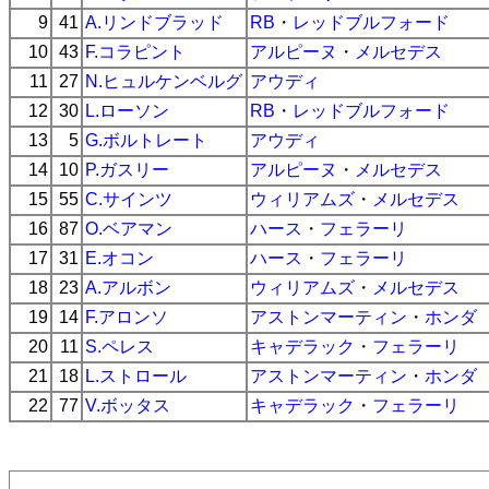
9
41
A.リンドブラッド
RB
・
レッドブルフォード
10
43
F.コラピント
アルピーヌ
・
メルセデス
11
27
N.ヒュルケンベルグ
アウディ
12
30
L.ローソン
RB
・
レッドブルフォード
13
5
G.ボルトレート
アウディ
14
10
P.ガスリー
アルピーヌ
・
メルセデス
15
55
C.サインツ
ウィリアムズ
・
メルセデス
16
87
O.ベアマン
ハース
・
フェラーリ
17
31
E.オコン
ハース
・
フェラーリ
18
23
A.アルボン
ウィリアムズ
・
メルセデス
19
14
F.アロンソ
アストンマーティン
・
ホンダ
20
11
S.ペレス
キャデラック
・
フェラーリ
21
18
L.ストロール
アストンマーティン
・
ホンダ
22
77
V.ボッタス
キャデラック
・
フェラーリ