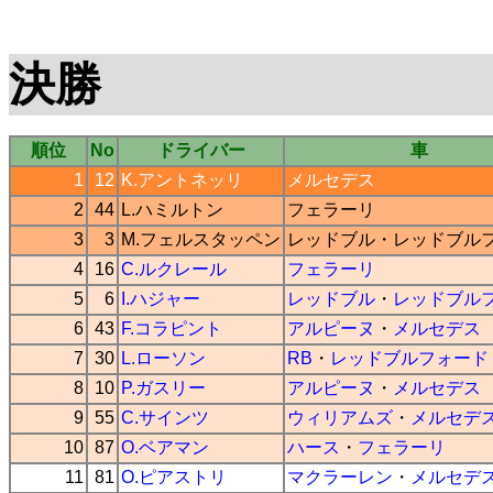
決勝
順位
No
ドライバー
車
1
12
K.アントネッリ
メルセデス
2
44
L.ハミルトン
フェラーリ
3
3
M.フェルスタッペン
レッドブル
・
レッドブル
4
16
C.ルクレール
フェラーリ
5
6
I.ハジャー
レッドブル
・
レッドブル
6
43
F.コラピント
アルピーヌ
・
メルセデス
7
30
L.ローソン
RB
・
レッドブルフォード
8
10
P.ガスリー
アルピーヌ
・
メルセデス
9
55
C.サインツ
ウィリアムズ
・
メルセデ
10
87
O.ベアマン
ハース
・
フェラーリ
11
81
O.ピアストリ
マクラーレン
・
メルセデ