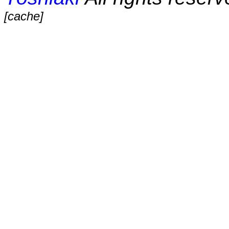
[cache]