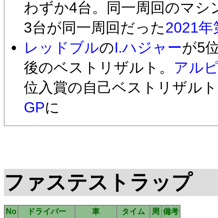
わずか4台。同一周回のマシ
3台が同一周回だった
2021
レッドブル
の
I.ハジャー
が5
後のベストリザルト。
アル
位入賞の自己ベストリザルト
GP
に
ファステストラップ
No
ドライバー
車
タイム
周
備考