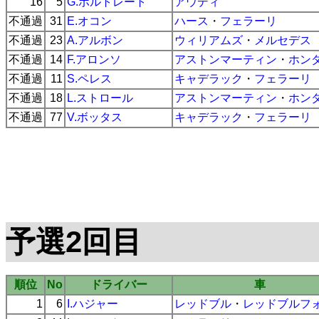
16
5
G.ボルトレート
アウディ
不通過
31
E.オコン
ハース
・
フェラーリ
不通過
23
A.アルボン
ウィリアムズ
・
メルセデス
不通過
14
F.アロンソ
アストンマーティン
・
ホン
不通過
11
S.ペレス
キャデラック
・
フェラーリ
不通過
18
L.ストロール
アストンマーティン
・
ホン
不通過
77
V.ボッタス
キャデラック
・
フェラーリ
予選2回目
順位
No
ドライバー
車
1
6
I.ハジャー
レッドブル
・
レッドブルフ