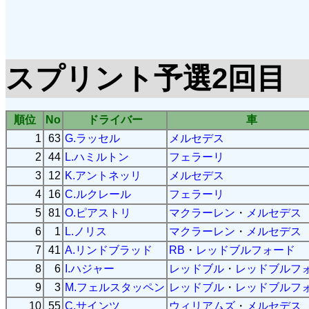
スプリント予選2回目
順位
No
ドライバー
車
1
63
G.ラッセル
メルセデス
2
44
L.ハミルトン
フェラーリ
3
12
K.アントネッリ
メルセデス
4
16
C.ルクレール
フェラーリ
5
81
O.ピアストリ
マクラーレン
・
メルセデス
6
1
L.ノリス
マクラーレン
・
メルセデス
7
41
A.リンドブラッド
RB
・
レッドブルフォード
8
6
I.ハジャー
レッドブル
・
レッドブルフ
9
3
M.フェルスタッペン
レッドブル
・
レッドブルフ
10
55
C.サインツ
ウィリアムズ
・
メルセデス