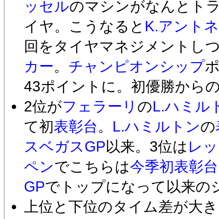
ッセル
のマシンがなんとト
イヤ。こうなると
K.アント
回をタイヤマネジメントし
カー
。
チャンピオンシップ
43ポイントに。初優勝から
2位が
フェラーリ
の
L.ハミル
て初
表彰台
。
L.ハミルトン
の
スベガスGP
以来。3位は
レッ
ペン
でこちらは
今季初表彰台
GP
でトップになって以来の
上位と下位のタイム差が大き