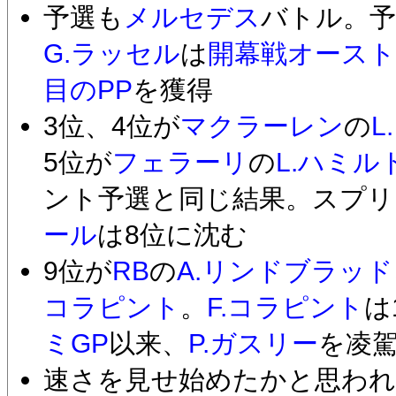
予選も
メルセデス
バトル。予
G.ラッセル
は
開幕戦オースト
目のPP
を獲得
3位、4位が
マクラーレン
の
L
5位が
フェラーリ
の
L.ハミル
ント予選と同じ結果。スプリ
ール
は8位に沈む
9位が
RB
の
A.リンドブラッド
コラピント
。
F.コラピント
は
ミGP
以来、
P.ガスリー
を凌
速さを見せ始めたかと思わ