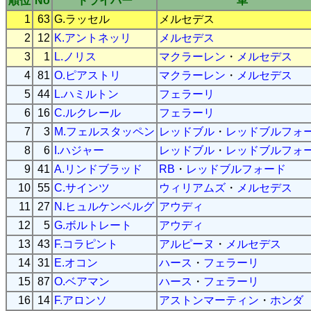
順位
No
ドライバー
車
1
63
G.ラッセル
メルセデス
2
12
K.アントネッリ
メルセデス
3
1
L.ノリス
マクラーレン
・
メルセデス
4
81
O.ピアストリ
マクラーレン
・
メルセデス
5
44
L.ハミルトン
フェラーリ
6
16
C.ルクレール
フェラーリ
7
3
M.フェルスタッペン
レッドブル
・
レッドブルフォ
8
6
I.ハジャー
レッドブル
・
レッドブルフォ
9
41
A.リンドブラッド
RB
・
レッドブルフォード
10
55
C.サインツ
ウィリアムズ
・
メルセデス
11
27
N.ヒュルケンベルグ
アウディ
12
5
G.ボルトレート
アウディ
13
43
F.コラピント
アルピーヌ
・
メルセデス
14
31
E.オコン
ハース
・
フェラーリ
15
87
O.ベアマン
ハース
・
フェラーリ
16
14
F.アロンソ
アストンマーティン
・
ホンダ