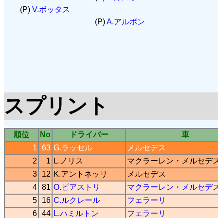
(P)
V.ボッタス
(P)
A.アルボン
スプリント
順位
No
ドライバー
車
1
63
G.ラッセル
メルセデス
2
1
L.ノリス
マクラーレン
・
メルセデ
3
12
K.アントネッリ
メルセデス
4
81
O.ピアストリ
マクラーレン
・
メルセデ
5
16
C.ルクレール
フェラーリ
6
44
L.ハミルトン
フェラーリ