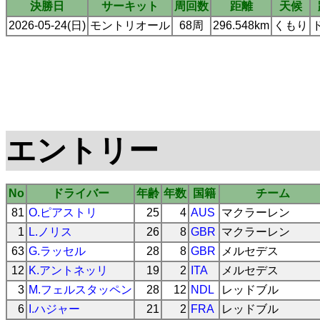
決勝日
サーキット
周回数
距離
天候
2026-05-24(日)
モントリオール
68周
296.548km
くもり
エントリー
No
ドライバー
年齢
年数
国籍
チーム
81
O.ピアストリ
25
4
AUS
マクラーレン
1
L.ノリス
26
8
GBR
マクラーレン
63
G.ラッセル
28
8
GBR
メルセデス
12
K.アントネッリ
19
2
ITA
メルセデス
3
M.フェルスタッペン
28
12
NDL
レッドブル
6
I.ハジャー
21
2
FRA
レッドブル