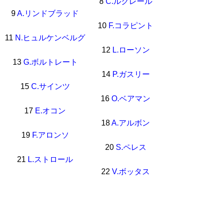
8
C.ルクレール
9
A.リンドブラッド
10
F.コラピント
11
N.ヒュルケンベルグ
12
L.ローソン
13
G.ボルトレート
14
P.ガスリー
15
C.サインツ
16
O.ベアマン
17
E.オコン
18
A.アルボン
19
F.アロンソ
20
S.ペレス
21
L.ストロール
22
V.ボッタス