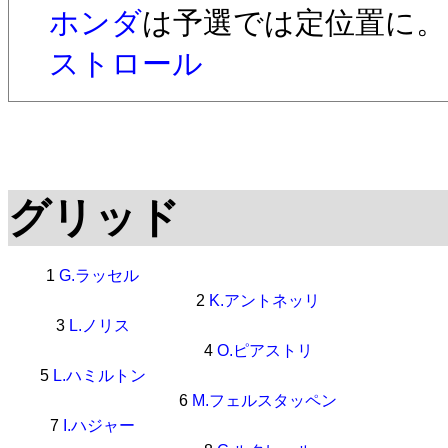
ホンダ
は予選では定位置に。
ストロール
グリッド
1
G.ラッセル
2
K.アントネッリ
3
L.ノリス
4
O.ピアストリ
5
L.ハミルトン
6
M.フェルスタッペン
7
I.ハジャー