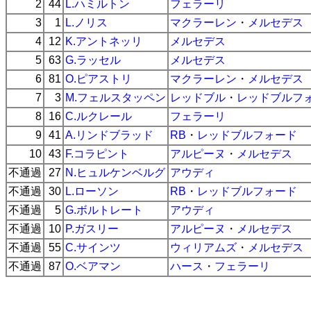
2
44
L.ハミルトン
フェラーリ
3
1
L.ノリス
マクラーレン
・
メルセデス
4
12
K.アントネッリ
メルセデス
5
63
G.ラッセル
メルセデス
6
81
O.ピアストリ
マクラーレン
・
メルセデス
7
3
M.フェルスタッペン
レッドブル
・
レッドブルフ
8
16
C.ルクレール
フェラーリ
9
41
A.リンドブラッド
RB
・
レッドブルフォード
10
43
F.コラピント
アルピーヌ
・
メルセデス
不通過
27
N.ヒュルケンベルグ
アウディ
不通過
30
L.ローソン
RB
・
レッドブルフォード
不通過
5
G.ボルトレート
アウディ
不通過
10
P.ガスリー
アルピーヌ
・
メルセデス
不通過
55
C.サインツ
ウィリアムズ
・
メルセデス
不通過
87
O.ベアマン
ハース
・
フェラーリ