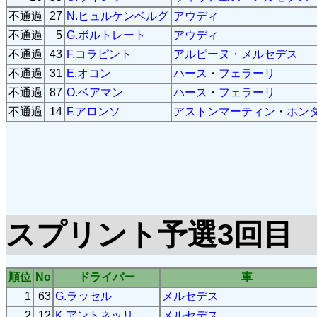
不通過
27
N.ヒュルケンベルグ
アウディ
不通過
5
G.ボルトレート
アウディ
不通過
43
F.コラピント
アルピーヌ
・
メルセデス
不通過
31
E.オコン
ハース
・
フェラーリ
不通過
87
O.ベアマン
ハース
・
フェラーリ
不通過
14
F.アロンソ
アストンマーティン
・
ホン
スプリント予選3回目
順位
No
ドライバー
車
1
63
G.ラッセル
メルセデス
2
12
K.アントネッリ
メルセデス