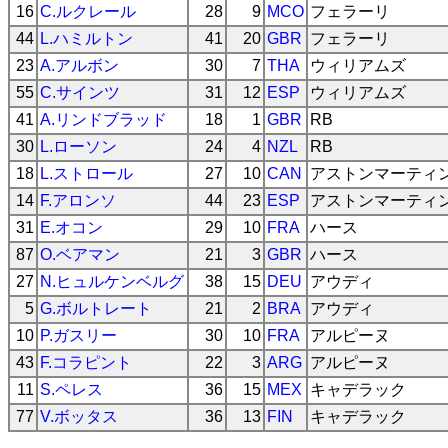
16
C.ルクレール
28
9
MCO
フェラーリ
44
L.ハミルトン
41
20
GBR
フェラーリ
23
A.アルボン
30
7
THA
ウィリアムズ
55
C.サインツ
31
12
ESP
ウィリアムズ
41
A.リンドブラッド
18
1
GBR
RB
30
L.ローソン
24
4
NZL
RB
18
L.ストロール
27
10
CAN
アストンマーティ
14
F.アロンソ
44
23
ESP
アストンマーティ
31
E.オコン
29
10
FRA
ハース
87
O.ベアマン
21
3
GBR
ハース
27
N.ヒュルケンベルグ
38
15
DEU
アウディ
5
G.ボルトレート
21
2
BRA
アウディ
10
P.ガスリー
30
10
FRA
アルピーヌ
43
F.コラピント
22
3
ARG
アルピーヌ
11
S.ペレス
36
15
MEX
キャデラック
77
V.ボッタス
36
13
FIN
キャデラック