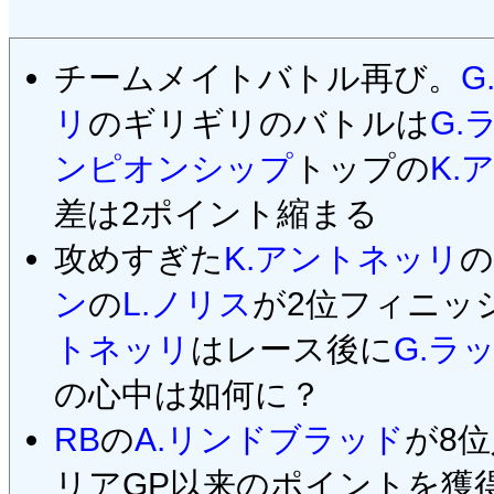
チームメイトバトル再び。
G
リ
のギリギリのバトルは
G.
ンピオンシップ
トップの
K.
差は2ポイント縮まる
攻めすぎた
K.アントネッリ
の
ン
の
L.ノリス
が2位フィニッ
トネッリ
はレース後に
G.ラ
の心中は如何に？
RB
の
A.リンドブラッド
が8
リアGP以来のポイントを獲