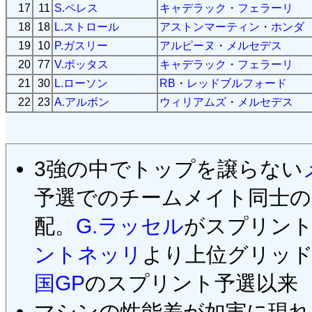
17
11
S.ペレス
キャデラック
・
フェラーリ
18
18
L.ストロール
アストンマーティン
・
ホンダ
19
10
P.ガスリー
アルピーヌ
・
メルセデス
20
77
V.ボッタス
キャデラック
・
フェラーリ
21
30
L.ローソン
RB
・
レッドブルフォード
22
23
A.アルボン
ウィリアムズ
・
メルセデス
3強の中でトップを譲らない
予選でのチームメイト同士の
配。
G.ラッセル
がスプリント
ントネッリ
より上位グリッ
国GP
のスプリント予選以来
マシンの性能差が如実に現れ