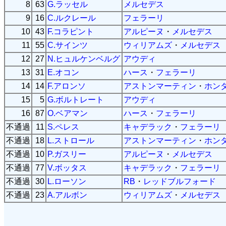
8
63
G.ラッセル
メルセデス
9
16
C.ルクレール
フェラーリ
10
43
F.コラピント
アルピーヌ
・
メルセデス
11
55
C.サインツ
ウィリアムズ
・
メルセデス
12
27
N.ヒュルケンベルグ
アウディ
13
31
E.オコン
ハース
・
フェラーリ
14
14
F.アロンソ
アストンマーティン
・
ホン
15
5
G.ボルトレート
アウディ
16
87
O.ベアマン
ハース
・
フェラーリ
不通過
11
S.ペレス
キャデラック
・
フェラーリ
不通過
18
L.ストロール
アストンマーティン
・
ホン
不通過
10
P.ガスリー
アルピーヌ
・
メルセデス
不通過
77
V.ボッタス
キャデラック
・
フェラーリ
不通過
30
L.ローソン
RB
・
レッドブルフォード
不通過
23
A.アルボン
ウィリアムズ
・
メルセデス