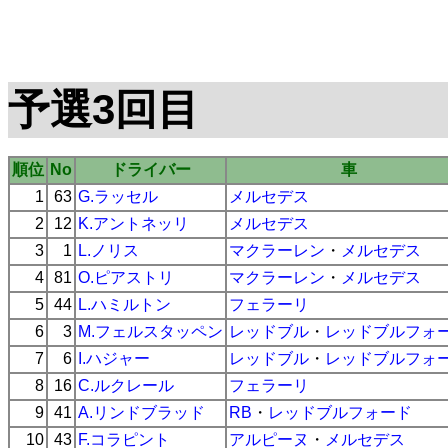
予選3回目
順位
No
ドライバー
車
1
63
G.ラッセル
メルセデス
2
12
K.アントネッリ
メルセデス
3
1
L.ノリス
マクラーレン
・
メルセデス
4
81
O.ピアストリ
マクラーレン
・
メルセデス
5
44
L.ハミルトン
フェラーリ
6
3
M.フェルスタッペン
レッドブル
・
レッドブルフォ
7
6
I.ハジャー
レッドブル
・
レッドブルフォ
8
16
C.ルクレール
フェラーリ
9
41
A.リンドブラッド
RB
・
レッドブルフォード
10
43
F.コラピント
アルピーヌ
・
メルセデス