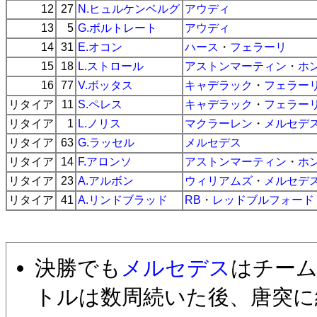
12
27
N.ヒュルケンベルグ
アウディ
13
5
G.ボルトレート
アウディ
14
31
E.オコン
ハース
・
フェラーリ
15
18
L.ストロール
アストンマーティン
・
ホ
16
77
V.ボッタス
キャデラック
・
フェラー
リタイア
11
S.ペレス
キャデラック
・
フェラー
リタイア
1
L.ノリス
マクラーレン
・
メルセデ
リタイア
63
G.ラッセル
メルセデス
リタイア
14
F.アロンソ
アストンマーティン
・
ホ
リタイア
23
A.アルボン
ウィリアムズ
・
メルセデ
リタイア
41
A.リンドブラッド
RB
・
レッドブルフォード
決勝でも
メルセデス
はチー
トルは数周続いた後、唐突に