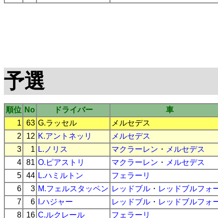
予選
順位
No
ドライバー
車
1
63
G.ラッセル
メルセデス
2
12
K.アントネッリ
メルセデス
3
1
L.ノリス
マクラーレン
・
メルセデス
4
81
O.ピアストリ
マクラーレン
・
メルセデス
5
44
L.ハミルトン
フェラーリ
6
3
M.フェルスタッペン
レッドブル
・
レッドブルフォ
7
6
I.ハジャー
レッドブル
・
レッドブルフォ
8
16
C.ルクレール
フェラーリ