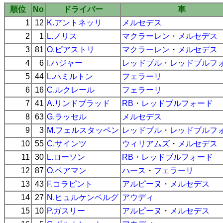
順位
No
ドライバー
車
1
12
K.アントネッリ
メルセデス
2
1
L.ノリス
マクラーレン
・
メルセデス
3
81
O.ピアストリ
マクラーレン
・
メルセデス
4
6
I.ハジャー
レッドブル
・
レッドブルフ
5
44
L.ハミルトン
フェラーリ
6
16
C.ルクレール
フェラーリ
7
41
A.リンドブラッド
RB
・
レッドブルフォード
8
63
G.ラッセル
メルセデス
9
3
M.フェルスタッペン
レッドブル
・
レッドブルフ
10
55
C.サインツ
ウィリアムズ
・
メルセデス
11
30
L.ローソン
RB
・
レッドブルフォード
12
87
O.ベアマン
ハース
・
フェラーリ
13
43
F.コラピント
アルピーヌ
・
メルセデス
14
27
N.ヒュルケンベルグ
アウディ
15
10
P.ガスリー
アルピーヌ
・
メルセデス