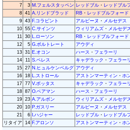
7
3
M.フェルスタッペン
レッドブル
・
レッドブル
8
41
A.リンドブラッド
RB
・
レッドブルフォード
9
43
F.コラピント
アルピーヌ
・
メルセデス
10
55
C.サインツ
ウィリアムズ
・
メルセデ
11
30
L.ローソン
RB
・
レッドブルフォード
12
5
G.ボルトレート
アウディ
13
31
E.オコン
ハース
・
フェラーリ
14
11
S.ペレス
キャデラック
・
フェラー
15
27
N.ヒュルケンベルグ
アウディ
16
18
L.ストロール
アストンマーティン
・
ホ
17
77
V.ボッタス
キャデラック
・
フェラー
18
87
O.ベアマン
ハース
・
フェラーリ
19
23
A.アルボン
ウィリアムズ
・
メルセデ
20
10
P.ガスリー
アルピーヌ
・
メルセデス
21
6
I.ハジャー
レッドブル
・
レッドブル
リタイア
14
F.アロンソ
アストンマーティン
・
ホ