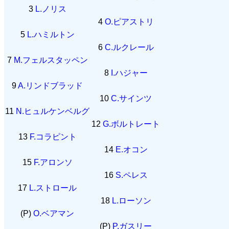
3
L.ノリス
4
O.ピアストリ
5
L.ハミルトン
6
C.ルクレール
7
M.フェルスタッペン
8
I.ハジャー
9
A.リンドブラッド
10
C.サインツ
11
N.ヒュルケンベルグ
12
G.ボルトレート
13
F.コラピント
14
E.オコン
15
F.アロンソ
16
S.ペレス
17
L.ストロール
18
L.ローソン
(P)
O.ベアマン
(P)
P.ガスリー