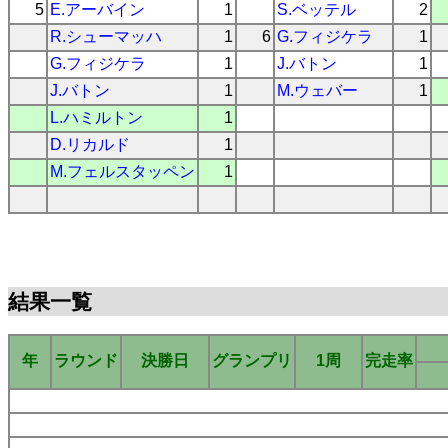
5
E.アーバイン
1
S.ベッテル
2
R.シューマッハ
1
6
G.フィジケラ
1
G.フィジケラ
1
J.バトン
1
J.バトン
1
M.ウェバー
1
L.ハミルトン
1
D.リカルド
1
M.フェルスタッペン
1
結果一覧
年
ラウンド
決勝日
グランプリ
1周
完走率