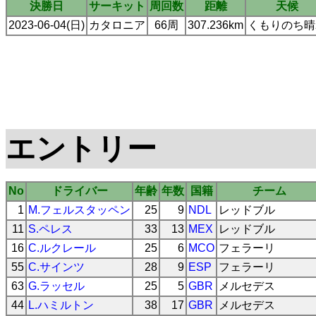
決勝日
サーキット
周回数
距離
天候
2023-06-04(日)
カタロニア
66周
307.236km
くもりのち晴
エントリー
No
ドライバー
年齢
年数
国籍
チーム
1
M.フェルスタッペン
25
9
NDL
レッドブル
11
S.ペレス
33
13
MEX
レッドブル
16
C.ルクレール
25
6
MCO
フェラーリ
55
C.サインツ
28
9
ESP
フェラーリ
63
G.ラッセル
25
5
GBR
メルセデス
44
L.ハミルトン
38
17
GBR
メルセデス