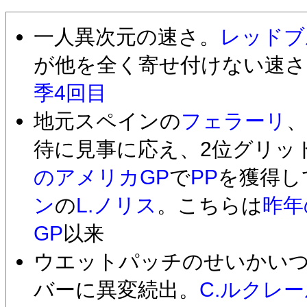
一人異次元の速さ。
レッドブ
が他を全く寄せ付けない速さ
季4回目
地元スペインの
フェラーリ
、
待に見事に応え、2位グリッ
のアメリカGP
で
PP
を獲得し
ン
の
L.ノリス
。こちらは
昨年
GP
以来
ウエットパッチのせいかい
バーに異変続出。
C.ルクレ