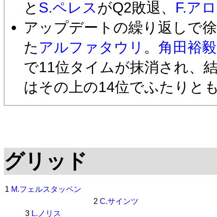
と
S.ペレス
がQ2敗退、
F.ア
アップデートの繰り返しで徐
た
アルファタウリ
。
角田裕毅
で11位タイムが抹消され、結
はその上の14位でふたりと
グリッド
1
M.フェルスタッペン
2
C.サインツ
3
L.ノリス