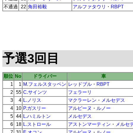
不通過
22
角田裕毅
アルファタウリ
・
RBPT
予選3回目
順位
No
ドライバー
車
1
1
M.フェルスタッペン
レッドブル
・
RBPT
2
55
C.サインツ
フェラーリ
3
4
L.ノリス
マクラーレン
・
メルセデス
4
10
P.ガスリー
アルピーヌ
・
ルノー
5
44
L.ハミルトン
メルセデス
6
18
L.ストロール
アストンマーティン
・
メルセ
7
31
E.オコン
アルピーヌ
・
ルノー