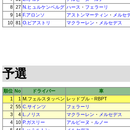
8
27
N.ヒュルケンベルグ
ハース
・
フェラーリ
9
14
F.アロンソ
アストンマーティン
・
メルセ
10
81
O.ピアストリ
マクラーレン
・
メルセデス
予選
順位
No
ドライバー
車
1
1
M.フェルスタッペン
レッドブル
・
RBPT
2
55
C.サインツ
フェラーリ
3
4
L.ノリス
マクラーレン
・
メルセデス
4
10
P.ガスリー
アルピーヌ
・
ルノー