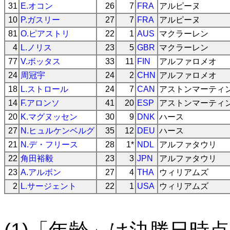
31
E.オコン
26
7
FRA
アルピーヌ
10
P.ガスリー
27
7
FRA
アルピーヌ
81
O.ピアストリ
22
1
AUS
マクラーレン
4
L.ノリス
23
5
GBR
マクラーレン
77
V.ボッタス
33
11
FIN
アルファロメオ
24
周冠宇
24
2
CHN
アルファロメオ
18
L.ストロール
24
7
CAN
アストンマーティ
14
F.アロンソ
41
20
ESP
アストンマーティ
20
K.マグヌッセン
30
9
DNK
ハース
27
N.ヒュルケンベルグ
35
12
DEU
ハース
21
N.デ・フリース
28
1*
NDL
アルファタウリ
22
角田裕毅
23
3
JPN
アルファタウリ
23
A.アルボン
27
4
THA
ウィリアムズ
2
L.サージェント
22
1
USA
ウィリアムズ