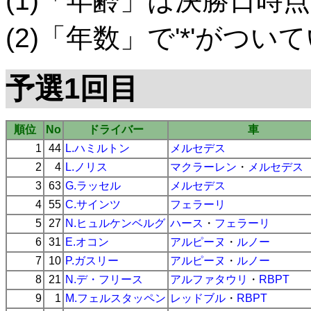
(1)「年齢」は決勝日時点
(2)「年数」で'*'がつ
予選1回目
順位
No
ドライバー
車
1
44
L.ハミルトン
メルセデス
2
4
L.ノリス
マクラーレン
・
メルセデス
3
63
G.ラッセル
メルセデス
4
55
C.サインツ
フェラーリ
5
27
N.ヒュルケンベルグ
ハース
・
フェラーリ
6
31
E.オコン
アルピーヌ
・
ルノー
7
10
P.ガスリー
アルピーヌ
・
ルノー
8
21
N.デ・フリース
アルファタウリ
・
RBPT
9
1
M.フェルスタッペン
レッドブル
・
RBPT