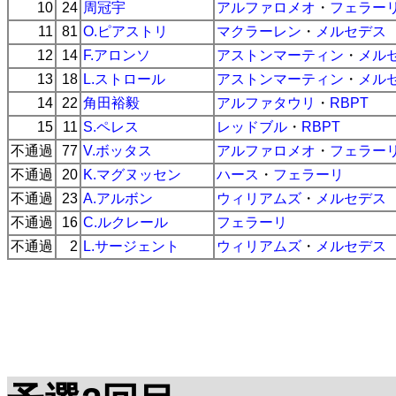
10
24
周冠宇
アルファロメオ
・
フェラー
11
81
O.ピアストリ
マクラーレン
・
メルセデス
12
14
F.アロンソ
アストンマーティン
・
メル
13
18
L.ストロール
アストンマーティン
・
メル
14
22
角田裕毅
アルファタウリ
・
RBPT
15
11
S.ペレス
レッドブル
・
RBPT
不通過
77
V.ボッタス
アルファロメオ
・
フェラー
不通過
20
K.マグヌッセン
ハース
・
フェラーリ
不通過
23
A.アルボン
ウィリアムズ
・
メルセデス
不通過
16
C.ルクレール
フェラーリ
不通過
2
L.サージェント
ウィリアムズ
・
メルセデス