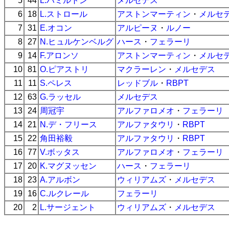
5
44
L.ハミルトン
メルセデス
6
18
L.ストロール
アストンマーティン
・
メルセ
7
31
E.オコン
アルピーヌ
・
ルノー
8
27
N.ヒュルケンベルグ
ハース
・
フェラーリ
9
14
F.アロンソ
アストンマーティン
・
メルセ
10
81
O.ピアストリ
マクラーレン
・
メルセデス
11
11
S.ペレス
レッドブル
・
RBPT
12
63
G.ラッセル
メルセデス
13
24
周冠宇
アルファロメオ
・
フェラーリ
14
21
N.デ・フリース
アルファタウリ
・
RBPT
15
22
角田裕毅
アルファタウリ
・
RBPT
16
77
V.ボッタス
アルファロメオ
・
フェラーリ
17
20
K.マグヌッセン
ハース
・
フェラーリ
18
23
A.アルボン
ウィリアムズ
・
メルセデス
19
16
C.ルクレール
フェラーリ
20
2
L.サージェント
ウィリアムズ
・
メルセデス