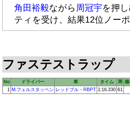
角田裕毅
ながら
周冠宇
を押し
ティを受け、結果12位ノー
ファステストラップ
No
ドライバー
車
タイム
周
備
1
M.フェルスタッペン
レッドブル
・
RBPT
1:16.330
61