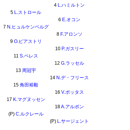
4
L.ハミルトン
5
L.ストロール
6
E.オコン
7
N.ヒュルケンベルグ
8
F.アロンソ
9
O.ピアストリ
10
P.ガスリー
11
S.ペレス
12
G.ラッセル
13
周冠宇
14
N.デ・フリース
15
角田裕毅
16
V.ボッタス
17
K.マグヌッセン
18
A.アルボン
(P)
C.ルクレール
(P)
L.サージェント