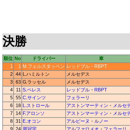
決勝
順位
No
ドライバー
車
1
1
M.フェルスタッペン
レッドブル
・
RBPT
2
44
L.ハミルトン
メルセデス
3
63
G.ラッセル
メルセデス
4
11
S.ペレス
レッドブル
・
RBPT
5
55
C.サインツ
フェラーリ
6
18
L.ストロール
アストンマーティン
・
メルセ
7
14
F.アロンソ
アストンマーティン
・
メルセ
8
31
E.オコン
アルピーヌ
・
ルノー
9
24
周冠宇
アルファロメオ
・
フェラーリ