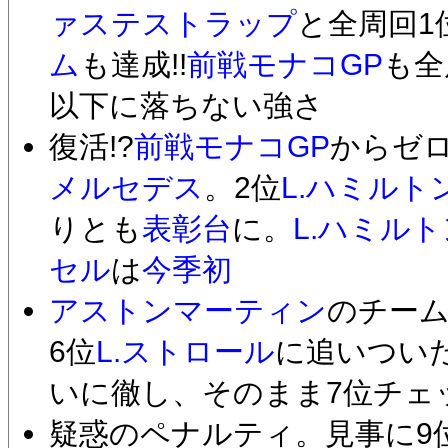
ァステストラップ
と全周回1
ム
も達成!!
前戦モナコGP
も全
以下に落ちない強さ
復活!?
前戦モナコGP
からゼ
メルセデス
。2位
L.ハミルト
りとも
表彰台
に。
L.ハミルト
セル
は
今季初
アストンマーティン
のチー
6位
L.ストロール
に追いつい
いに徹し、そのまま7位チェ
疑惑のペナルティ。見事に9