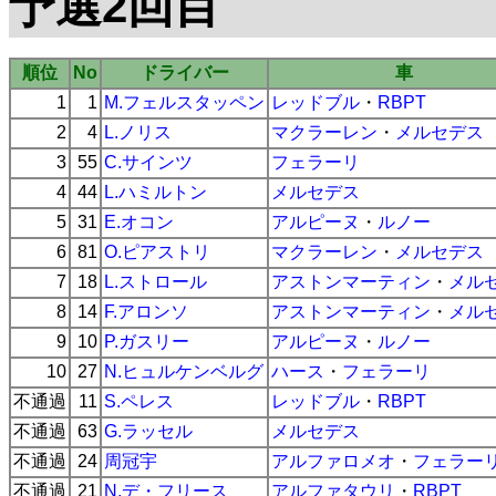
予選2回目
順位
No
ドライバー
車
1
1
M.フェルスタッペン
レッドブル
・
RBPT
2
4
L.ノリス
マクラーレン
・
メルセデス
3
55
C.サインツ
フェラーリ
4
44
L.ハミルトン
メルセデス
5
31
E.オコン
アルピーヌ
・
ルノー
6
81
O.ピアストリ
マクラーレン
・
メルセデス
7
18
L.ストロール
アストンマーティン
・
メル
8
14
F.アロンソ
アストンマーティン
・
メル
9
10
P.ガスリー
アルピーヌ
・
ルノー
10
27
N.ヒュルケンベルグ
ハース
・
フェラーリ
不通過
11
S.ペレス
レッドブル
・
RBPT
不通過
63
G.ラッセル
メルセデス
不通過
24
周冠宇
アルファロメオ
・
フェラー
不通過
21
N.デ・フリース
アルファタウリ
・
RBPT