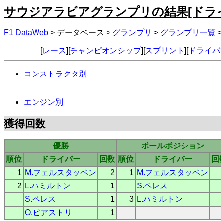
サウジアラビアグランプリの結果[ドラ
F1 DataWeb
> データベース >
グランプリ
>
グランプリ一覧
[
レース
][
チャンピオンシップ
][
スプリント
][
ドライバ
コンストラクタ別
エンジン別
獲得回数
優勝
ポールポジション
順位
ドライバー
回数
順位
ドライバー
回
1
M.フェルスタッペン
2
1
M.フェルスタッペン
2
L.ハミルトン
1
S.ペレス
S.ペレス
1
3
L.ハミルトン
O.ピアストリ
1