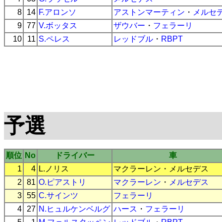
8
14
F.アロンソ
アストンマーティン
・
メルセ
9
77
V.ボッタス
ザウバー
・
フェラーリ
10
11
S.ペレス
レッドブル
・
RBPT
予選
順位
No
ドライバー
車
1
4
L.ノリス
マクラーレン
・
メルセデス
2
81
O.ピアストリ
マクラーレン
・
メルセデス
3
55
C.サインツ
フェラーリ
4
27
N.ヒュルケンベルグ
ハース
・
フェラーリ