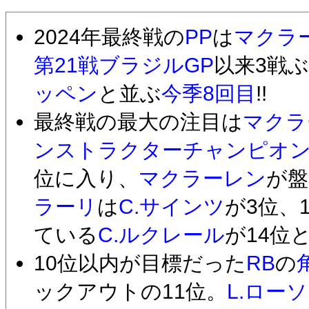
2024年最終戦の
PP
は
マクラ
第21戦ブラジルGP
以来3戦
ッペン
と並ぶ
今季8回目
!!
最終戦の最大の注目は
マクラ
ンストラクター
チャンピオ
位に入り、
マクラーレン
が盤
ラーリ
は
C.サインツ
が3位、
ている
C.ルクレール
が14位
10位以内が目標だった
RB
の
ックアウトの11位。
L.ロー