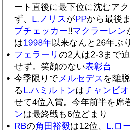
ート直後に最下位に沈むア
ず、
L.ノリス
が
PP
から最後
プチェッカー
!!
マクラーレン
は
1998年
以来なんと26年ぶり
フェラーリ
の2人は2-3まで
せず。笑顔のない
表彰台
今季限りで
メルセデス
を離脱
る
L.ハミルトン
は
チャンピオ
せて4位入賞。今年前半を席
ン
は最終戦も6位どまり
RB
の
角田裕毅
は12位、
L.ロ