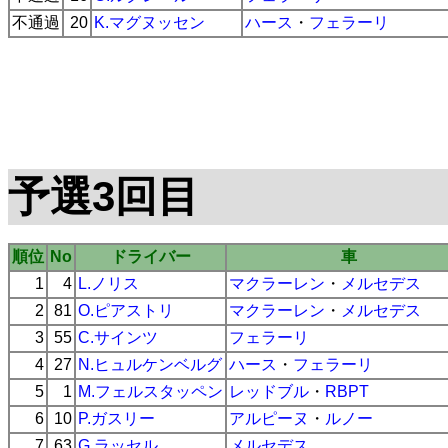
不通過
20
K.マグヌッセン
ハース
・
フェラーリ
予選3回目
順位
No
ドライバー
車
1
4
L.ノリス
マクラーレン
・
メルセデス
2
81
O.ピアストリ
マクラーレン
・
メルセデス
3
55
C.サインツ
フェラーリ
4
27
N.ヒュルケンベルグ
ハース
・
フェラーリ
5
1
M.フェルスタッペン
レッドブル
・
RBPT
6
10
P.ガスリー
アルピーヌ
・
ルノー
7
63
G.ラッセル
メルセデス