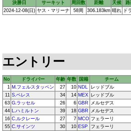
決勝日
サーキット
周回数
距離
天候
路
2024-12-08(日)
ヤス・マリーナ
58周
306.183km
晴れ
ド
エントリー
No
ドライバー
年齢
年数
国籍
チーム
1
M.フェルスタッペン
27
10
NDL
レッドブル
11
S.ペレス
34
14
MEX
レッドブル
63
G.ラッセル
26
6
GBR
メルセデス
44
L.ハミルトン
39
18
GBR
メルセデス
16
C.ルクレール
27
7
MCO
フェラーリ
55
C.サインツ
30
10
ESP
フェラーリ