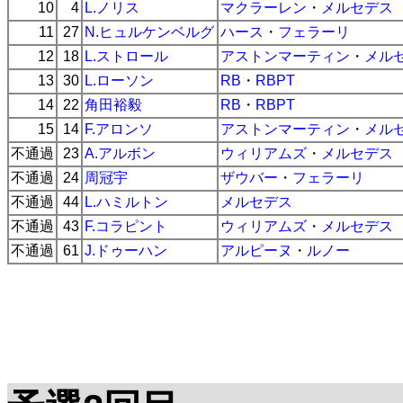
10
4
L.ノリス
マクラーレン
・
メルセデス
11
27
N.ヒュルケンベルグ
ハース
・
フェラーリ
12
18
L.ストロール
アストンマーティン
・
メル
13
30
L.ローソン
RB
・
RBPT
14
22
角田裕毅
RB
・
RBPT
15
14
F.アロンソ
アストンマーティン
・
メル
不通過
23
A.アルボン
ウィリアムズ
・
メルセデス
不通過
24
周冠宇
ザウバー
・
フェラーリ
不通過
44
L.ハミルトン
メルセデス
不通過
43
F.コラピント
ウィリアムズ
・
メルセデス
不通過
61
J.ドゥーハン
アルピーヌ
・
ルノー