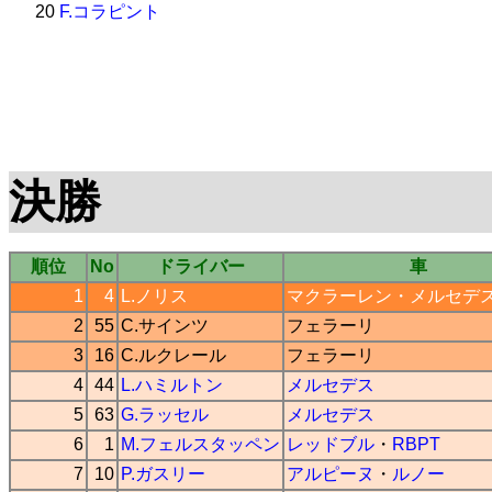
20
F.コラピント
決勝
順位
No
ドライバー
車
1
4
L.ノリス
マクラーレン
・
メルセデ
2
55
C.サインツ
フェラーリ
3
16
C.ルクレール
フェラーリ
4
44
L.ハミルトン
メルセデス
5
63
G.ラッセル
メルセデス
6
1
M.フェルスタッペン
レッドブル
・
RBPT
7
10
P.ガスリー
アルピーヌ
・
ルノー