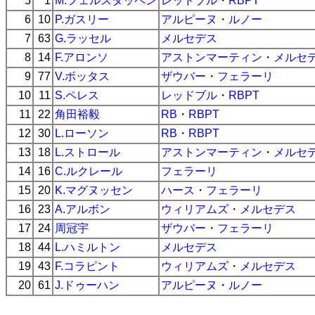
5
1
M.フェルスタッペン
レッドブル
・
RBPT
6
10
P.ガスリー
アルピーヌ
・
ルノー
7
63
G.ラッセル
メルセデス
8
14
F.アロンソ
アストンマーティン
・
メルセ
9
77
V.ボッタス
ザウバー
・
フェラーリ
10
11
S.ペレス
レッドブル
・
RBPT
11
22
角田裕毅
RB
・
RBPT
12
30
L.ローソン
RB
・
RBPT
13
18
L.ストロール
アストンマーティン
・
メルセ
14
16
C.ルクレール
フェラーリ
15
20
K.マグヌッセン
ハース
・
フェラーリ
16
23
A.アルボン
ウィリアムズ
・
メルセデス
17
24
周冠宇
ザウバー
・
フェラーリ
18
44
L.ハミルトン
メルセデス
19
43
F.コラピント
ウィリアムズ
・
メルセデス
20
61
J.ドゥーハン
アルピーヌ
・
ルノー