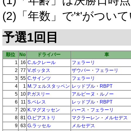
(1)「年齢」は決勝日時点
(2)「年数」で'*'がつ
予選1回目
順位
No
ドライバー
車
1
16
C.ルクレール
フェラーリ
2
77
V.ボッタス
ザウバー
・
フェラーリ
3
55
C.サインツ
フェラーリ
4
1
M.フェルスタッペン
レッドブル
・
RBPT
5
10
P.ガスリー
アルピーヌ
・
ルノー
6
11
S.ペレス
レッドブル
・
RBPT
7
20
K.マグヌッセン
ハース
・
フェラーリ
8
81
O.ピアストリ
マクラーレン
・
メルセデス
9
63
G.ラッセル
メルセデス