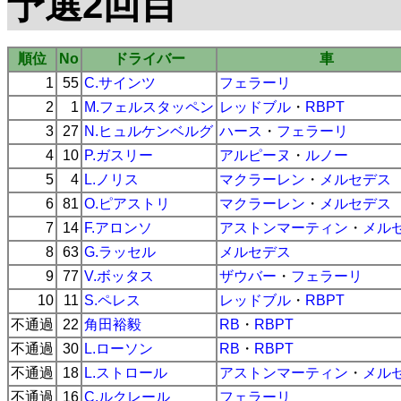
予選2回目
順位
No
ドライバー
車
1
55
C.サインツ
フェラーリ
2
1
M.フェルスタッペン
レッドブル
・
RBPT
3
27
N.ヒュルケンベルグ
ハース
・
フェラーリ
4
10
P.ガスリー
アルピーヌ
・
ルノー
5
4
L.ノリス
マクラーレン
・
メルセデス
6
81
O.ピアストリ
マクラーレン
・
メルセデス
7
14
F.アロンソ
アストンマーティン
・
メル
8
63
G.ラッセル
メルセデス
9
77
V.ボッタス
ザウバー
・
フェラーリ
10
11
S.ペレス
レッドブル
・
RBPT
不通過
22
角田裕毅
RB
・
RBPT
不通過
30
L.ローソン
RB
・
RBPT
不通過
18
L.ストロール
アストンマーティン
・
メル
不通過
16
C.ルクレール
フェラーリ