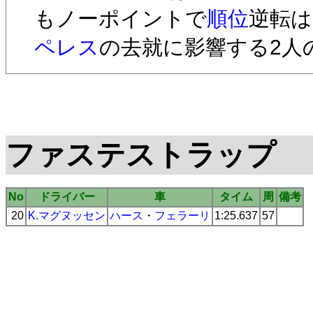
もノーポイントで
順位
逆転は
ペレス
の去就に影響する2人
ファステストラップ
No
ドライバー
車
タイム
周
備考
20
K.マグヌッセン
ハース
・
フェラーリ
1:25.637
57