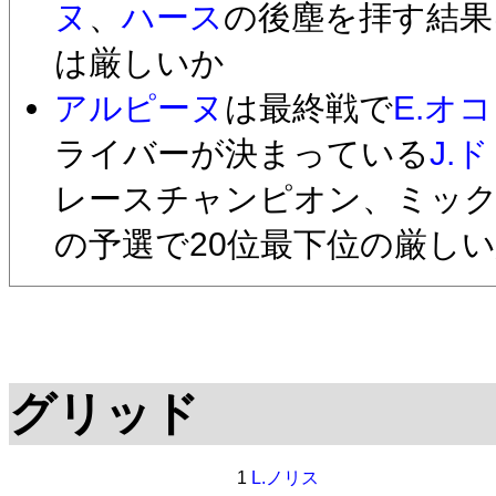
ヌ
、
ハース
の後塵を拝す結果
は厳しいか
アルピーヌ
は最終戦で
E.オ
ライバーが決まっている
J.
レースチャンピオン、ミッ
の予選で20位最下位の厳し
グリッド
1
L.ノリス