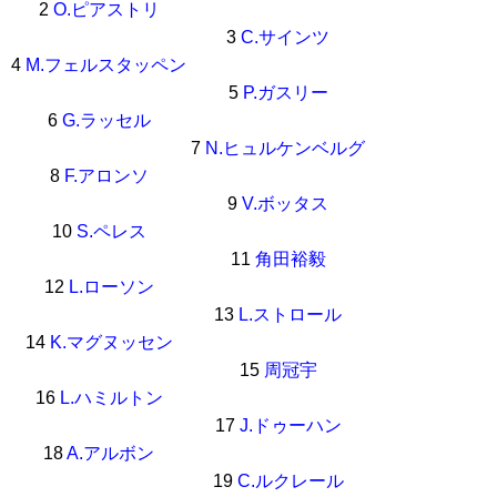
2
O.ピアストリ
3
C.サインツ
4
M.フェルスタッペン
5
P.ガスリー
6
G.ラッセル
7
N.ヒュルケンベルグ
8
F.アロンソ
9
V.ボッタス
10
S.ペレス
11
角田裕毅
12
L.ローソン
13
L.ストロール
14
K.マグヌッセン
15
周冠宇
16
L.ハミルトン
17
J.ドゥーハン
18
A.アルボン
19
C.ルクレール