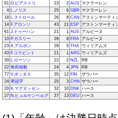
81
O.ピアストリ
23
2
AUS
マクラーレン
4
L.ノリス
25
6
GBR
マクラーレン
18
L.ストロール
26
8
CAN
アストンマーティ
14
F.アロンソ
43
21
ESP
アストンマーティ
61
J.ドゥーハン
21
1
AUS
アルピーヌ
10
P.ガスリー
28
8
FRA
アルピーヌ
23
A.アルボン
28
5
THA
ウィリアムズ
43
F.コラピント
21
1
ARG
ウィリアムズ
30
L.ローソン
22
2
NZL
RB
22
角田裕毅
24
4
JPN
RB
77
V.ボッタス
35
12
FIN
ザウバー
24
周冠宇
25
3
CHN
ザウバー
20
K.マグヌッセン
32
10
DNK
ハース
27
N.ヒュルケンベルグ
37
13
DEU
ハース