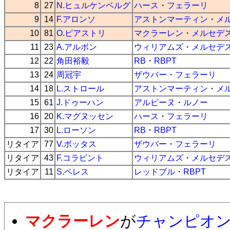
8
27
N.ヒュルケンベルグ
ハース
・
フェラーリ
9
14
F.アロンソ
アストンマーティン
・
メ
10
81
O.ピアストリ
マクラーレン
・
メルセデ
11
23
A.アルボン
ウィリアムズ
・
メルセデ
12
22
角田裕毅
RB
・
RBPT
13
24
周冠宇
ザウバー
・
フェラーリ
14
18
L.ストロール
アストンマーティン
・
メ
15
61
J.ドゥーハン
アルピーヌ
・
ルノー
16
20
K.マグヌッセン
ハース
・
フェラーリ
17
30
L.ローソン
RB
・
RBPT
リタイア
77
V.ボッタス
ザウバー
・
フェラーリ
リタイア
43
F.コラピント
ウィリアムズ
・
メルセデ
リタイア
11
S.ペレス
レッドブル
・
RBPT
マクラーレン
が
チャンピオ