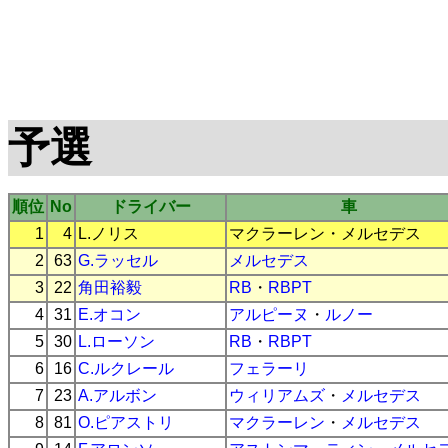
予選
順位
No
ドライバー
車
1
4
L.ノリス
マクラーレン
・
メルセデス
2
63
G.ラッセル
メルセデス
3
22
角田裕毅
RB
・
RBPT
4
31
E.オコン
アルピーヌ
・
ルノー
5
30
L.ローソン
RB
・
RBPT
6
16
C.ルクレール
フェラーリ
7
23
A.アルボン
ウィリアムズ
・
メルセデス
8
81
O.ピアストリ
マクラーレン
・
メルセデス