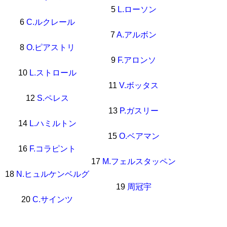
5
L.ローソン
6
C.ルクレール
7
A.アルボン
8
O.ピアストリ
9
F.アロンソ
10
L.ストロール
11
V.ボッタス
12
S.ペレス
13
P.ガスリー
14
L.ハミルトン
15
O.ベアマン
16
F.コラピント
17
M.フェルスタッペン
18
N.ヒュルケンベルグ
19
周冠宇
20
C.サインツ