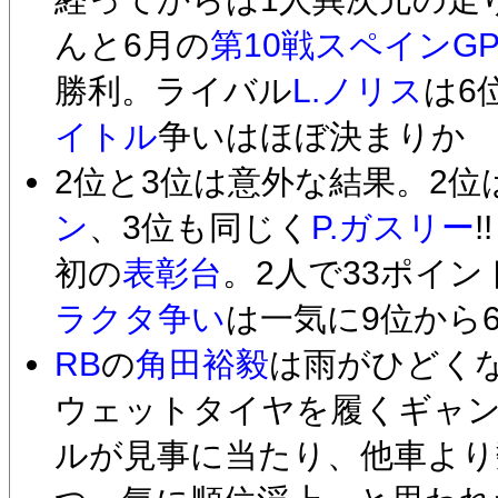
んと6月の
第10戦スペインG
勝利。ライバル
L.ノリス
は6
イトル
争いはほぼ決まりか
2位と3位は意外な結果。2位
ン
、3位も同じく
P.ガスリー
初の
表彰台
。2人で33ポイ
ラクタ争い
は一気に9位から
RB
の
角田裕毅
は雨がひどく
ウェットタイヤを履くギャ
ルが見事に当たり、他車より