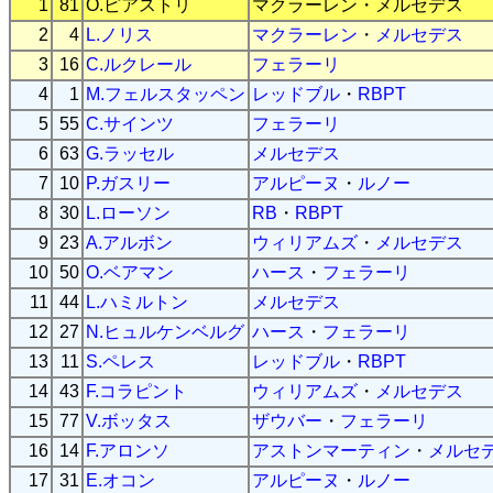
1
81
O.ピアストリ
マクラーレン
・
メルセデス
2
4
L.ノリス
マクラーレン
・
メルセデス
3
16
C.ルクレール
フェラーリ
4
1
M.フェルスタッペン
レッドブル
・
RBPT
5
55
C.サインツ
フェラーリ
6
63
G.ラッセル
メルセデス
7
10
P.ガスリー
アルピーヌ
・
ルノー
8
30
L.ローソン
RB
・
RBPT
9
23
A.アルボン
ウィリアムズ
・
メルセデス
10
50
O.ベアマン
ハース
・
フェラーリ
11
44
L.ハミルトン
メルセデス
12
27
N.ヒュルケンベルグ
ハース
・
フェラーリ
13
11
S.ペレス
レッドブル
・
RBPT
14
43
F.コラピント
ウィリアムズ
・
メルセデス
15
77
V.ボッタス
ザウバー
・
フェラーリ
16
14
F.アロンソ
アストンマーティン
・
メルセ
17
31
E.オコン
アルピーヌ
・
ルノー