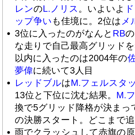
レン
の
L.ノリス
。いよいよ
ド
ップ争い
も佳境に。2位は
メ
3位に入ったのがなんと
RB
の
な走りで自己最高グリッドを
以内に入ったのは2004年の
夢偉
に続いて3人目
レッドブル
は
M.フェルスタ
13位と下位に沈む結果。
M.
換で5グリッド降格が決まっ
の決勝スタート。どこまで追
雨でクラッシュして赤旗の