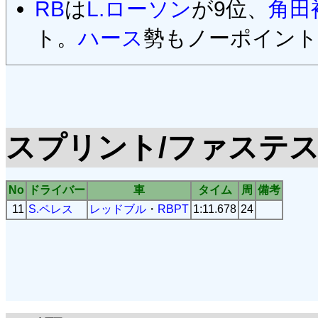
RB
は
L.ローソン
が9位、
角田
ト。
ハース
勢もノーポイン
スプリント/ファステ
No
ドライバー
車
タイム
周
備考
11
S.ペレス
レッドブル
・
RBPT
1:11.678
24