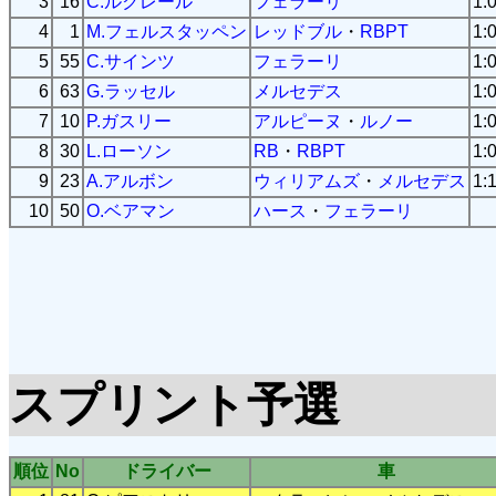
3
16
C.ルクレール
フェラーリ
1:
4
1
M.フェルスタッペン
レッドブル
・
RBPT
1:
5
55
C.サインツ
フェラーリ
1:
6
63
G.ラッセル
メルセデス
1:
7
10
P.ガスリー
アルピーヌ
・
ルノー
1:
8
30
L.ローソン
RB
・
RBPT
1:
9
23
A.アルボン
ウィリアムズ
・
メルセデス
1:
10
50
O.ベアマン
ハース
・
フェラーリ
スプリント予選
順位
No
ドライバー
車