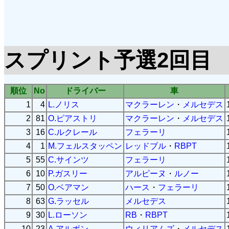
スプリント予選2回目
順位
No
ドライバー
車
1
4
L.ノリス
マクラーレン
・
メルセデス
2
81
O.ピアストリ
マクラーレン
・
メルセデス
3
16
C.ルクレール
フェラーリ
4
1
M.フェルスタッペン
レッドブル
・
RBPT
5
55
C.サインツ
フェラーリ
6
10
P.ガスリー
アルピーヌ
・
ルノー
7
50
O.ベアマン
ハース
・
フェラーリ
8
63
G.ラッセル
メルセデス
9
30
L.ローソン
RB
・
RBPT
10
23
A.アルボン
ウィリアムズ
・
メルセデス