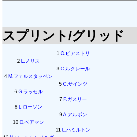
スプリント/グリッド
1
O.ピアストリ
2
L.ノリス
3
C.ルクレール
4
M.フェルスタッペン
5
C.サインツ
6
G.ラッセル
7
P.ガスリー
8
L.ローソン
9
A.アルボン
10
O.ベアマン
11
L.ハミルトン