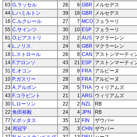
63
G.ラッセル
26
6
GBR
メルセデス
44
L.ハミルトン
39
18
GBR
メルセデス
16
C.ルクレール
27
7
MCO
フェラーリ
55
C.サインツ
30
10
ESP
フェラーリ
81
O.ピアストリ
23
2
AUS
マクラーレン
4
L.ノリス
24
6
GBR
マクラーレン
18
L.ストロール
26
8
CAN
アストンマーティ
14
F.アロンソ
43
21
ESP
アストンマーティ
31
E.オコン
28
8
FRA
アルピーヌ
10
P.ガスリー
28
8
FRA
アルピーヌ
23
A.アルボン
28
5
THA
ウィリアムズ
43
F.コラピント
21
1
ARG
ウィリアムズ
30
L.ローソン
22
2
NZL
RB
22
角田裕毅
24
4
JPN
RB
77
V.ボッタス
35
12
FIN
ザウバー
24
周冠宇
25
3
CHN
ザウバー
27
N.ヒュルケンベルグ
37
13
DEU
ハース