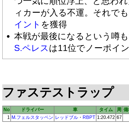
つ一気に順位浮上、と思われ
ィカーが入る不運。それでも
イント
を獲得
本戦が最後になるという噂も
S.ペレス
は11位でノーポイ
ファステストラップ
No
ドライバー
車
タイム
周
備
1
M.フェルスタッペン
レッドブル
・
RBPT
1:20.472
67