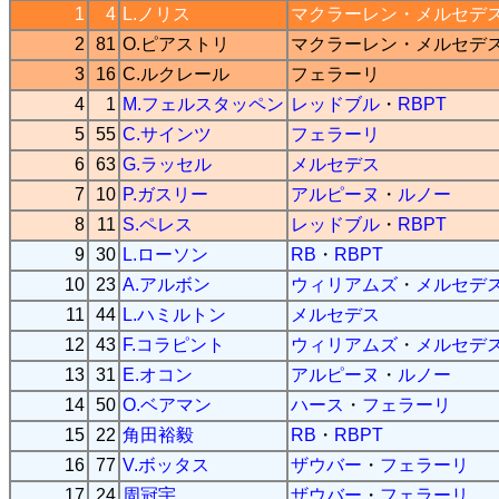
1
4
L.ノリス
マクラーレン
・
メルセデ
2
81
O.ピアストリ
マクラーレン
・
メルセデ
3
16
C.ルクレール
フェラーリ
4
1
M.フェルスタッペン
レッドブル
・
RBPT
5
55
C.サインツ
フェラーリ
6
63
G.ラッセル
メルセデス
7
10
P.ガスリー
アルピーヌ
・
ルノー
8
11
S.ペレス
レッドブル
・
RBPT
9
30
L.ローソン
RB
・
RBPT
10
23
A.アルボン
ウィリアムズ
・
メルセデ
11
44
L.ハミルトン
メルセデス
12
43
F.コラピント
ウィリアムズ
・
メルセデ
13
31
E.オコン
アルピーヌ
・
ルノー
14
50
O.ベアマン
ハース
・
フェラーリ
15
22
角田裕毅
RB
・
RBPT
16
77
V.ボッタス
ザウバー
・
フェラーリ
17
24
周冠宇
ザウバー
・
フェラーリ