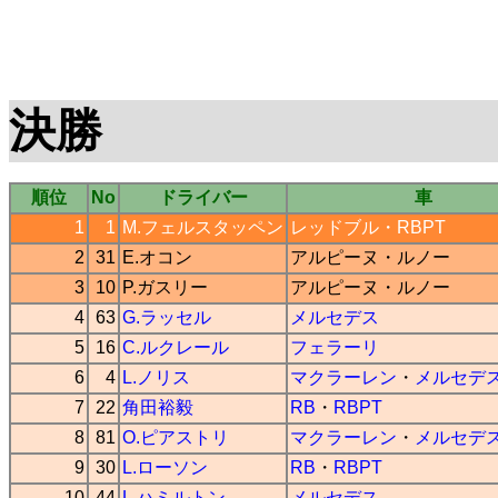
決勝
順位
No
ドライバー
車
1
1
M.フェルスタッペン
レッドブル
・
RBPT
2
31
E.オコン
アルピーヌ
・
ルノー
3
10
P.ガスリー
アルピーヌ
・
ルノー
4
63
G.ラッセル
メルセデス
5
16
C.ルクレール
フェラーリ
6
4
L.ノリス
マクラーレン
・
メルセデ
7
22
角田裕毅
RB
・
RBPT
8
81
O.ピアストリ
マクラーレン
・
メルセデ
9
30
L.ローソン
RB
・
RBPT
10
44
L.ハミルトン
メルセデス