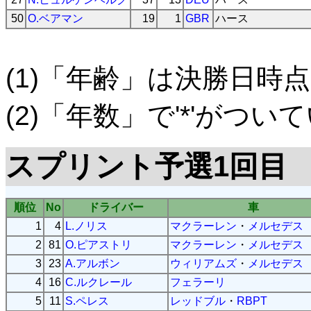
50
O.ベアマン
19
1
GBR
ハース
(1)「年齢」は決勝日時点
(2)「年数」で'*'がつ
スプリント予選1回目
順位
No
ドライバー
車
1
4
L.ノリス
マクラーレン
・
メルセデス
2
81
O.ピアストリ
マクラーレン
・
メルセデス
3
23
A.アルボン
ウィリアムズ
・
メルセデス
4
16
C.ルクレール
フェラーリ
5
11
S.ペレス
レッドブル
・
RBPT