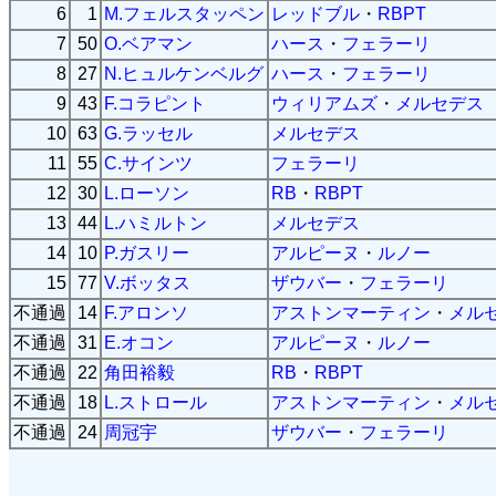
6
1
M.フェルスタッペン
レッドブル
・
RBPT
7
50
O.ベアマン
ハース
・
フェラーリ
8
27
N.ヒュルケンベルグ
ハース
・
フェラーリ
9
43
F.コラピント
ウィリアムズ
・
メルセデス
10
63
G.ラッセル
メルセデス
11
55
C.サインツ
フェラーリ
12
30
L.ローソン
RB
・
RBPT
13
44
L.ハミルトン
メルセデス
14
10
P.ガスリー
アルピーヌ
・
ルノー
15
77
V.ボッタス
ザウバー
・
フェラーリ
不通過
14
F.アロンソ
アストンマーティン
・
メル
不通過
31
E.オコン
アルピーヌ
・
ルノー
不通過
22
角田裕毅
RB
・
RBPT
不通過
18
L.ストロール
アストンマーティン
・
メル
不通過
24
周冠宇
ザウバー
・
フェラーリ