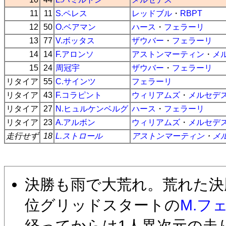
11
11
S.ペレス
レッドブル
・
RBPT
12
50
O.ベアマン
ハース
・
フェラーリ
13
77
V.ボッタス
ザウバー
・
フェラーリ
14
14
F.アロンソ
アストンマーティン
・
メ
15
24
周冠宇
ザウバー
・
フェラーリ
リタイア
55
C.サインツ
フェラーリ
リタイア
43
F.コラピント
ウィリアムズ
・
メルセデ
リタイア
27
N.ヒュルケンベルグ
ハース
・
フェラーリ
リタイア
23
A.アルボン
ウィリアムズ
・
メルセデ
走行せず
18
L.ストロール
アストンマーティン
・
メ
決勝も雨で大荒れ。荒れた決
位グリッドスタートの
M.フ
経ってからは1人異次元の走