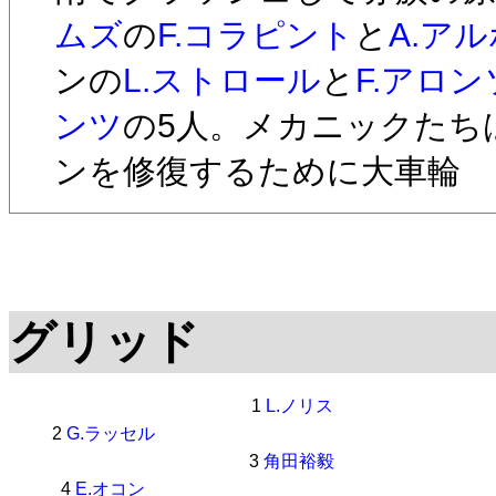
ムズ
の
F.コラピント
と
A.ア
ンの
L.ストロール
と
F.アロン
ンツ
の5人。メカニックたち
ンを修復するために大車輪
グリッド
1
L.ノリス
2
G.ラッセル
3
角田裕毅
4
E.オコン