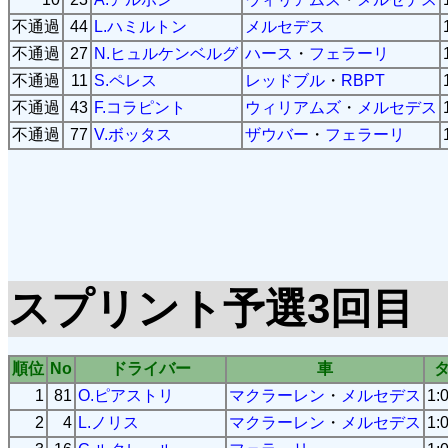
不通過
44
L.ハミルトン
メルセデス
不通過
27
N.ヒュルケンベルグ
ハース
・
フェラーリ
不通過
11
S.ペレス
レッドブル
・
RBPT
不通過
43
F.コラピント
ウィリアムズ
・
メルセデス
不通過
77
V.ボッタス
ザウバー
・
フェラーリ
スプリント予選3回目
順位
No
ドライバー
車
1
81
O.ピアストリ
マクラーレン
・
メルセデス
1:
2
4
L.ノリス
マクラーレン
・
メルセデス
1: