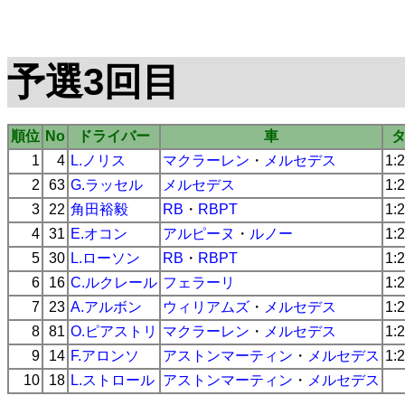
予選3回目
順位
No
ドライバー
車
1
4
L.ノリス
マクラーレン
・
メルセデス
1:
2
63
G.ラッセル
メルセデス
1:
3
22
角田裕毅
RB
・
RBPT
1:
4
31
E.オコン
アルピーヌ
・
ルノー
1:
5
30
L.ローソン
RB
・
RBPT
1:
6
16
C.ルクレール
フェラーリ
1:
7
23
A.アルボン
ウィリアムズ
・
メルセデス
1:
8
81
O.ピアストリ
マクラーレン
・
メルセデス
1:
9
14
F.アロンソ
アストンマーティン
・
メルセデス
1:
10
18
L.ストロール
アストンマーティン
・
メルセデス