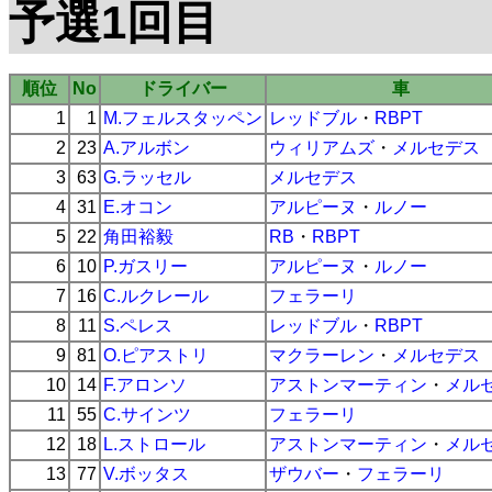
予選1回目
順位
No
ドライバー
車
1
1
M.フェルスタッペン
レッドブル
・
RBPT
2
23
A.アルボン
ウィリアムズ
・
メルセデス
3
63
G.ラッセル
メルセデス
4
31
E.オコン
アルピーヌ
・
ルノー
5
22
角田裕毅
RB
・
RBPT
6
10
P.ガスリー
アルピーヌ
・
ルノー
7
16
C.ルクレール
フェラーリ
8
11
S.ペレス
レッドブル
・
RBPT
9
81
O.ピアストリ
マクラーレン
・
メルセデス
10
14
F.アロンソ
アストンマーティン
・
メル
11
55
C.サインツ
フェラーリ
12
18
L.ストロール
アストンマーティン
・
メル
13
77
V.ボッタス
ザウバー
・
フェラーリ