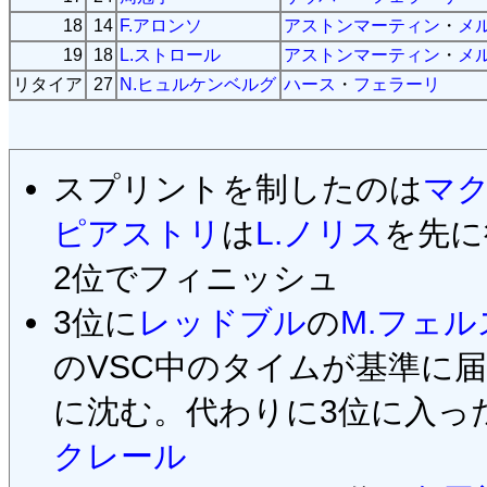
18
14
F.アロンソ
アストンマーティン
・
メ
19
18
L.ストロール
アストンマーティン
・
メ
リタイア
27
N.ヒュルケンベルグ
ハース
・
フェラーリ
スプリントを制したのは
マ
ピアストリ
は
L.ノリス
を先に
2位でフィニッシュ
3位に
レッドブル
の
M.フェ
のVSC中のタイムが基準に届
に沈む。代わりに3位に入っ
クレール