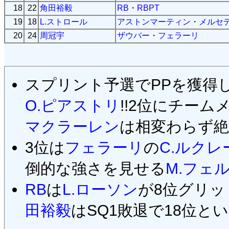
18
22
角田裕毅
RB
・
RBPT
19
18
L.ストロール
アストンマーティン
・
メルセ
20
24
周冠宇
ザウバー
・
フェラーリ
スプリント予選でPPを獲得
O.ピアストリ
!!2位にチーム
マクラーレン
は相変わらず絶
3位は
フェラーリ
の
C.ルクレ
倒的な強さを見せる
M.フェ
RB
は
L.ローソン
が8位グリ
田裕毅
はSQ1敗退で18位と