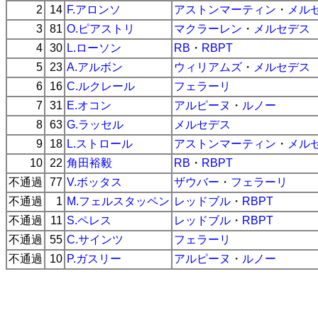
2
14
F.アロンソ
アストンマーティン
・
メル
3
81
O.ピアストリ
マクラーレン
・
メルセデス
4
30
L.ローソン
RB
・
RBPT
5
23
A.アルボン
ウィリアムズ
・
メルセデス
6
16
C.ルクレール
フェラーリ
7
31
E.オコン
アルピーヌ
・
ルノー
8
63
G.ラッセル
メルセデス
9
18
L.ストロール
アストンマーティン
・
メル
10
22
角田裕毅
RB
・
RBPT
不通過
77
V.ボッタス
ザウバー
・
フェラーリ
不通過
1
M.フェルスタッペン
レッドブル
・
RBPT
不通過
11
S.ペレス
レッドブル
・
RBPT
不通過
55
C.サインツ
フェラーリ
不通過
10
P.ガスリー
アルピーヌ
・
ルノー