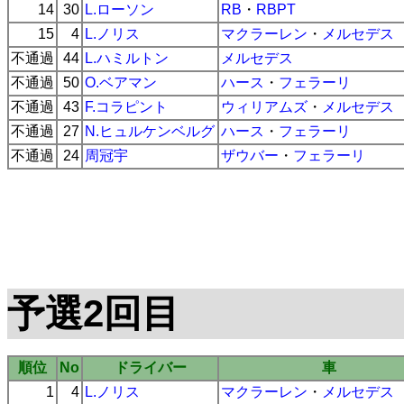
14
30
L.ローソン
RB
・
RBPT
15
4
L.ノリス
マクラーレン
・
メルセデス
不通過
44
L.ハミルトン
メルセデス
不通過
50
O.ベアマン
ハース
・
フェラーリ
不通過
43
F.コラピント
ウィリアムズ
・
メルセデス
不通過
27
N.ヒュルケンベルグ
ハース
・
フェラーリ
不通過
24
周冠宇
ザウバー
・
フェラーリ
予選2回目
順位
No
ドライバー
車
1
4
L.ノリス
マクラーレン
・
メルセデス