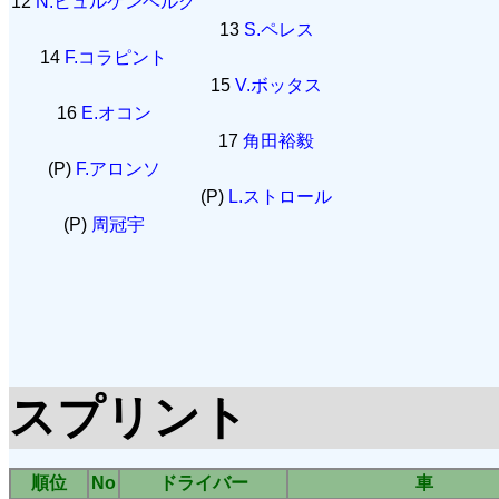
12
N.ヒュルケンベルグ
13
S.ペレス
14
F.コラピント
15
V.ボッタス
16
E.オコン
17
角田裕毅
(P)
F.アロンソ
(P)
L.ストロール
(P)
周冠宇
スプリント
順位
No
ドライバー
車