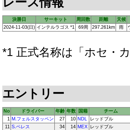
レース情報
決勝日
サーキット
周回数
距離
天候
2024-11-03(日)
インテルラゴス *1
69周
297.261km
雨
*1 正式名称は「ホセ・
エントリー
No
ドライバー
年齢
年数
国籍
チーム
1
M.フェルスタッペン
27
10
NDL
レッドブル
11
S.ペレス
34
14
MEX
レッドブル