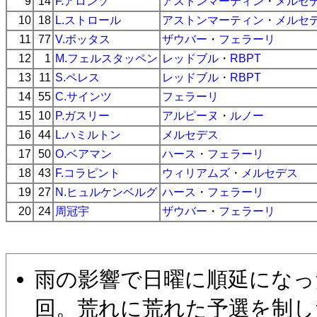
9
14
F.アロンソ
アストンマーティン
・
メルセ
10
18
L.ストロール
アストンマーティン
・
メルセ
11
77
V.ボッタス
ザウバー
・
フェラーリ
12
1
M.フェルスタッペン
レッドブル
・
RBPT
13
11
S.ペレス
レッドブル
・
RBPT
14
55
C.サインツ
フェラーリ
15
10
P.ガスリー
アルピーヌ
・
ルノー
16
44
L.ハミルトン
メルセデス
17
50
O.ベアマン
ハース
・
フェラーリ
18
43
F.コラピント
ウィリアムズ
・
メルセデス
19
27
N.ヒュルケンベルグ
ハース
・
フェラーリ
20
24
周冠宇
ザウバー
・
フェラーリ
雨の影響で日曜に順延になっ
回。荒れに荒れた予選を制し