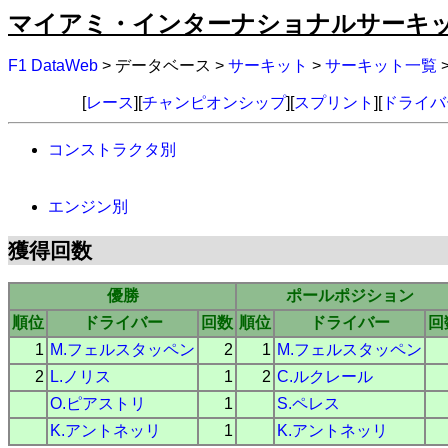
マイアミ・インターナショナルサーキッ
F1 DataWeb
> データベース >
サーキット
>
サーキット一覧
[
レース
][
チャンピオンシップ
][
スプリント
][
ドライバ
コンストラクタ別
エンジン別
獲得回数
優勝
ポールポジション
順位
ドライバー
回数
順位
ドライバー
回
1
M.フェルスタッペン
2
1
M.フェルスタッペン
2
L.ノリス
1
2
C.ルクレール
O.ピアストリ
1
S.ペレス
K.アントネッリ
1
K.アントネッリ