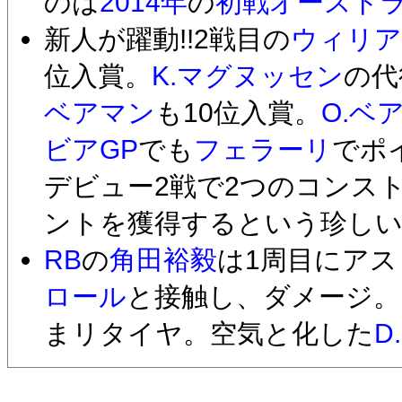
のは
2014年
の
初戦オーストラ
新人が躍動!!2戦目の
ウィリア
位入賞。
K.マグヌッセン
の代
ベアマン
も10位入賞。
O.ベ
ビアGP
でも
フェラーリ
でポ
デビュー2戦で2つのコンス
ントを獲得するという珍しい
RB
の
角田裕毅
は1周目にア
ロール
と接触し、ダメージ
まリタイヤ。空気と化した
D