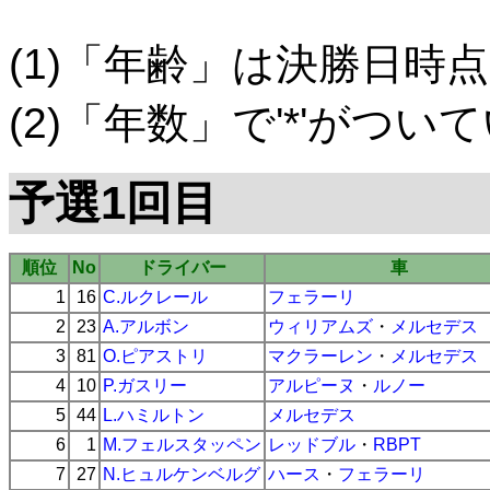
(1)「年齢」は決勝日時点
(2)「年数」で'*'がつ
予選1回目
順位
No
ドライバー
車
1
16
C.ルクレール
フェラーリ
2
23
A.アルボン
ウィリアムズ
・
メルセデス
3
81
O.ピアストリ
マクラーレン
・
メルセデス
4
10
P.ガスリー
アルピーヌ
・
ルノー
5
44
L.ハミルトン
メルセデス
6
1
M.フェルスタッペン
レッドブル
・
RBPT
7
27
N.ヒュルケンベルグ
ハース
・
フェラーリ