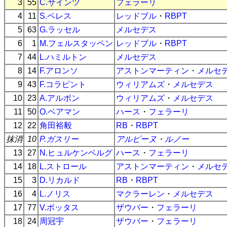
3
55
C.サインツ
フェラーリ
4
11
S.ペレス
レッドブル
・
RBPT
5
63
G.ラッセル
メルセデス
6
1
M.フェルスタッペン
レッドブル
・
RBPT
7
44
L.ハミルトン
メルセデス
8
14
F.アロンソ
アストンマーティン
・
メルセ
9
43
F.コラピント
ウィリアムズ
・
メルセデス
10
23
A.アルボン
ウィリアムズ
・
メルセデス
11
50
O.ベアマン
ハース
・
フェラーリ
12
22
角田裕毅
RB
・
RBPT
抹消
10
P.ガスリー
アルピーヌ
・
ルノー
13
27
N.ヒュルケンベルグ
ハース
・
フェラーリ
14
18
L.ストロール
アストンマーティン
・
メルセ
15
3
D.リカルド
RB
・
RBPT
16
4
L.ノリス
マクラーレン
・
メルセデス
17
77
V.ボッタス
ザウバー
・
フェラーリ
18
24
周冠宇
ザウバー
・
フェラーリ