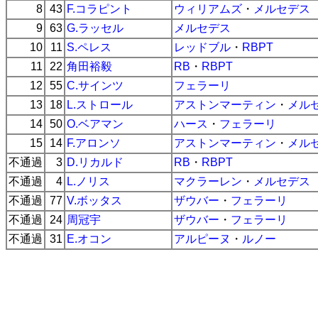
8
43
F.コラピント
ウィリアムズ
・
メルセデス
9
63
G.ラッセル
メルセデス
10
11
S.ペレス
レッドブル
・
RBPT
11
22
角田裕毅
RB
・
RBPT
12
55
C.サインツ
フェラーリ
13
18
L.ストロール
アストンマーティン
・
メル
14
50
O.ベアマン
ハース
・
フェラーリ
15
14
F.アロンソ
アストンマーティン
・
メル
不通過
3
D.リカルド
RB
・
RBPT
不通過
4
L.ノリス
マクラーレン
・
メルセデス
不通過
77
V.ボッタス
ザウバー
・
フェラーリ
不通過
24
周冠宇
ザウバー
・
フェラーリ
不通過
31
E.オコン
アルピーヌ
・
ルノー