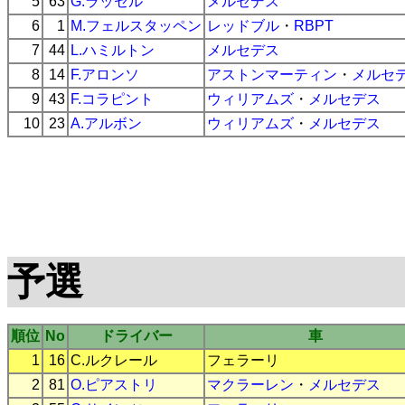
5
63
G.ラッセル
メルセデス
6
1
M.フェルスタッペン
レッドブル
・
RBPT
7
44
L.ハミルトン
メルセデス
8
14
F.アロンソ
アストンマーティン
・
メルセ
9
43
F.コラピント
ウィリアムズ
・
メルセデス
10
23
A.アルボン
ウィリアムズ
・
メルセデス
予選
順位
No
ドライバー
車
1
16
C.ルクレール
フェラーリ
2
81
O.ピアストリ
マクラーレン
・
メルセデス