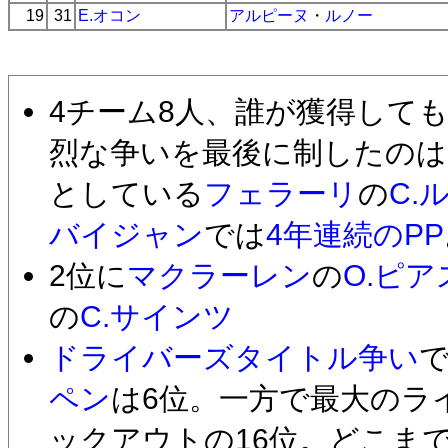
19
31
E.オコン
アルピーヌ
・
ルノー
4チーム8人、誰が獲得して
烈な争いを最後に制したのは
としている
フェラーリ
の
C.
バイジャン
では
4年連続のPP
2位に
マクラーレン
の
O.ピ
の
C.サインツ
ドライバーズタイトル争い
ペン
は6位。一方で最大のラ
ックアウトの16位。どこま