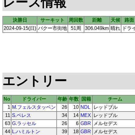
レース情報
決勝日
サーキット
周回数
距離
天候
路面
2024-09-15(日)
バクー市街地
51周
306.049km
晴れ
ドラ
エントリー
No
ドライバー
年齢
年数
国籍
チーム
1
M.フェルスタッペン
26
10
NDL
レッドブル
11
S.ペレス
34
14
MEX
レッドブル
63
G.ラッセル
26
6
GBR
メルセデス
44
L.ハミルトン
39
18
GBR
メルセデス