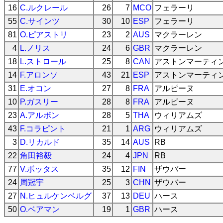
16
C.ルクレール
26
7
MCO
フェラーリ
55
C.サインツ
30
10
ESP
フェラーリ
81
O.ピアストリ
23
2
AUS
マクラーレン
4
L.ノリス
24
6
GBR
マクラーレン
18
L.ストロール
25
8
CAN
アストンマーティ
14
F.アロンソ
43
21
ESP
アストンマーティ
31
E.オコン
27
8
FRA
アルピーヌ
10
P.ガスリー
28
8
FRA
アルピーヌ
23
A.アルボン
28
5
THA
ウィリアムズ
43
F.コラピント
21
1
ARG
ウィリアムズ
3
D.リカルド
35
14
AUS
RB
22
角田裕毅
24
4
JPN
RB
77
V.ボッタス
35
12
FIN
ザウバー
24
周冠宇
25
3
CHN
ザウバー
27
N.ヒュルケンベルグ
37
13
DEU
ハース
50
O.ベアマン
19
1
GBR
ハース