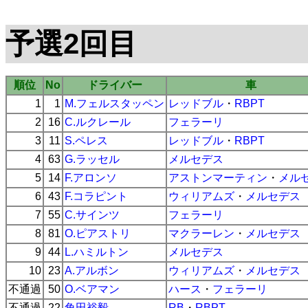
予選2回目
順位
No
ドライバー
車
1
1
M.フェルスタッペン
レッドブル
・
RBPT
2
16
C.ルクレール
フェラーリ
3
11
S.ペレス
レッドブル
・
RBPT
4
63
G.ラッセル
メルセデス
5
14
F.アロンソ
アストンマーティン
・
メル
6
43
F.コラピント
ウィリアムズ
・
メルセデス
7
55
C.サインツ
フェラーリ
8
81
O.ピアストリ
マクラーレン
・
メルセデス
9
44
L.ハミルトン
メルセデス
10
23
A.アルボン
ウィリアムズ
・
メルセデス
不通過
50
O.ベアマン
ハース
・
フェラーリ
不通過
22
角田裕毅
RB
・
RBPT