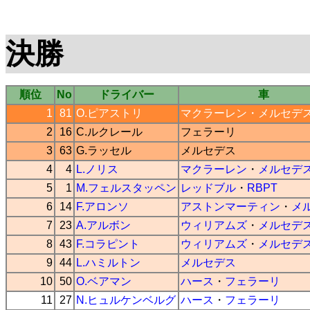
決勝
順位
No
ドライバー
車
1
81
O.ピアストリ
マクラーレン
・
メルセデ
2
16
C.ルクレール
フェラーリ
3
63
G.ラッセル
メルセデス
4
4
L.ノリス
マクラーレン
・
メルセデ
5
1
M.フェルスタッペン
レッドブル
・
RBPT
6
14
F.アロンソ
アストンマーティン
・
メ
7
23
A.アルボン
ウィリアムズ
・
メルセデ
8
43
F.コラピント
ウィリアムズ
・
メルセデ
9
44
L.ハミルトン
メルセデス
10
50
O.ベアマン
ハース
・
フェラーリ
11
27
N.ヒュルケンベルグ
ハース
・
フェラーリ