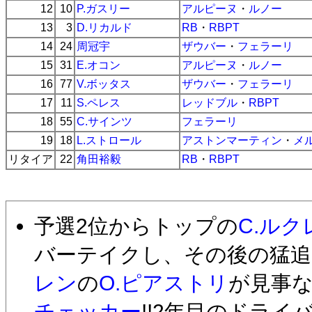
12
10
P.ガスリー
アルピーヌ
・
ルノー
13
3
D.リカルド
RB
・
RBPT
14
24
周冠宇
ザウバー
・
フェラーリ
15
31
E.オコン
アルピーヌ
・
ルノー
16
77
V.ボッタス
ザウバー
・
フェラーリ
17
11
S.ペレス
レッドブル
・
RBPT
18
55
C.サインツ
フェラーリ
19
18
L.ストロール
アストンマーティン
・
メ
リタイア
22
角田裕毅
RB
・
RBPT
予選2位からトップの
C.ルク
バーテイクし、その後の猛追
レン
の
O.ピアストリ
が見事
チェッカー
!!2年目のドライ