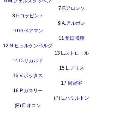
6
M.フェルスタッペン
7
F.アロンソ
8
F.コラピント
9
A.アルボン
10
O.ベアマン
11
角田裕毅
12
N.ヒュルケンベルグ
13
L.ストロール
14
D.リカルド
15
L.ノリス
16
V.ボッタス
17
周冠宇
18
P.ガスリー
(P)
L.ハミルトン
(P)
E.オコン