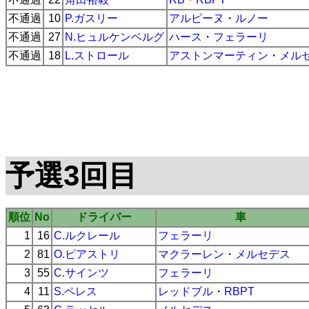
不通過
10
P.ガスリー
アルピーヌ
・
ルノー
不通過
27
N.ヒュルケンベルグ
ハース
・
フェラーリ
不通過
18
L.ストロール
アストンマーティン
・
メル
予選3回目
順位
No
ドライバー
車
1
16
C.ルクレール
フェラーリ
2
81
O.ピアストリ
マクラーレン
・
メルセデス
3
55
C.サインツ
フェラーリ
4
11
S.ペレス
レッドブル
・
RBPT