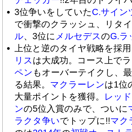
3位争いをしていた
C.サイン
で衝撃のクラッシュ、リタイ
ル
、3位に
メルセデス
の
G.
上位と逆のタイヤ戦略を採用
リス
は大成功。コース上でラ
ペン
もオーバーテイクし、最
る結果。
マクラーレン
は1位
大量ポイントを獲得。
レッド
ン
の5位入賞のみで、ついに
ラクタ争い
でトップに!!
マク