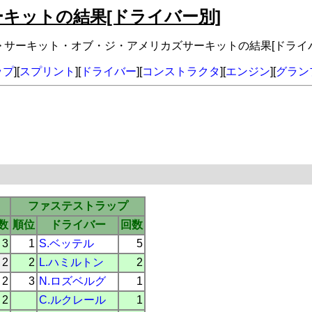
キットの結果[ドライバー別]
> サーキット・オブ・ジ・アメリカズサーキットの結果[ドライ
ップ
][
スプリント
][
ドライバー
][
コンストラクタ
][
エンジン
][
グラン
ファステストラップ
数
順位
ドライバー
回数
3
1
S.ベッテル
5
2
2
L.ハミルトン
2
2
3
N.ロズベルグ
1
2
C.ルクレール
1