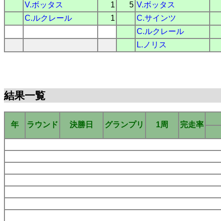
V.ボッタス
1
5
V.ボッタス
C.ルクレール
1
C.サインツ
C.ルクレール
L.ノリス
結果一覧
年
ラウンド
決勝日
グランプリ
1周
完走率