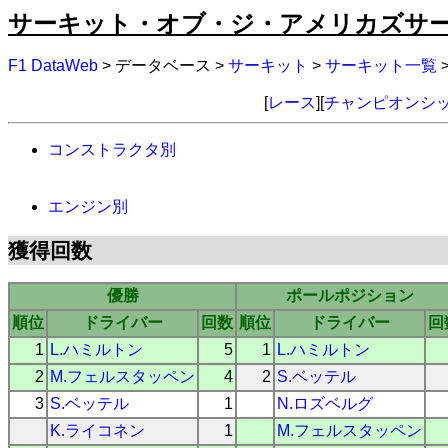
サーキット・オブ・ジ・アメリカズサー
F1 DataWeb
> データベース >
サーキット
>
サーキット一覧
[
レース
][
チャンピオンシ
コンストラクタ別
エンジン別
獲得回数
優勝
ポールポジション
順位
ドライバー
回数
順位
ドライバー
回
1
L.ハミルトン
5
1
L.ハミルトン
2
M.フェルスタッペン
4
2
S.ベッテル
3
S.ベッテル
1
N.ロズベルグ
K.ライコネン
1
M.フェルスタッペン