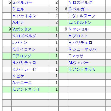
5
G.ベルガー
2
N.ロズベルグ
D.ヒル
2
6
G.ベルガー
M.ハッキネン
2
J.ヴィルヌーブ
A.セナ
2
L.ハミルトン
9
V.ボッタス
1
9
N.マンセル
N.ロズベルグ
1
A.プロスト
J.バトン
1
R.バリチェロ
K.ライコネン
1
R.シューマッハ
F.アロンソ
1
F.マッサ
R.バリチェロ
1
M.ウェバー
R.パトレーゼ
1
K.アントネッリ
N.ピケ
1
A.ナニーニ
1
K.アントネッリ
1