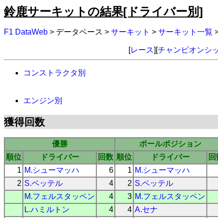
鈴鹿サーキットの結果[ドライバー別]
F1 DataWeb
> データベース >
サーキット
>
サーキット一覧
[
レース
][
チャンピオンシ
コンストラクタ別
エンジン別
獲得回数
優勝
ポールポジション
順位
ドライバー
回数
順位
ドライバー
回
1
M.シューマッハ
6
1
M.シューマッハ
2
S.ベッテル
4
2
S.ベッテル
M.フェルスタッペン
4
3
M.フェルスタッペン
L.ハミルトン
4
4
A.セナ