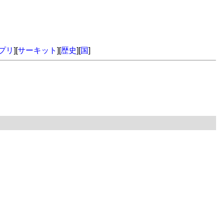
プリ
][
サーキット
][
歴史
][
国
]