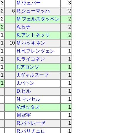
3
M.ウェバー
3
2
6
R.シューマッハ
2
2
M.フェルスタッペン
2
2
A.セナ
2
1
K.アントネッリ
2
1
10
M.ハッキネン
1
1
H.H.フレンツェン
1
1
K.ライコネン
1
1
F.アロンソ
1
1
J.ヴィルヌーブ
1
1
J.バトン
1
D.ヒル
1
N.マンセル
1
V.ボッタス
1
周冠宇
1
R.パトレーゼ
1
R.バリチェロ
1