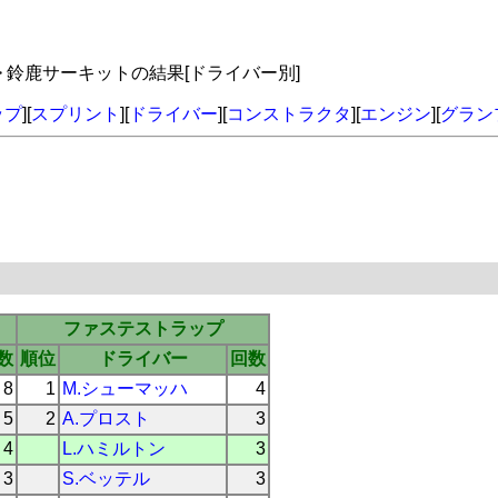
> 鈴鹿サーキットの結果[ドライバー別]
ップ
][
スプリント
][
ドライバー
][
コンストラクタ
][
エンジン
][
グラン
ファステストラップ
数
順位
ドライバー
回数
8
1
M.シューマッハ
4
5
2
A.プロスト
3
4
L.ハミルトン
3
3
S.ベッテル
3