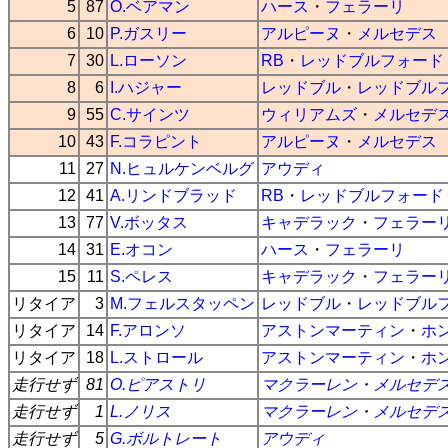
5
87
O.ベアマン
ハース
・
フェラーリ
6
10
P.ガスリー
アルピーヌ
・
メルセデス
7
30
L.ローソン
RB
・
レッドブルフォード
8
6
I.ハジャー
レッドブル
・
レッドブル
9
55
C.サインツ
ウィリアムズ
・
メルセデ
10
43
F.コラピント
アルピーヌ
・
メルセデス
11
27
N.ヒュルケンベルグ
アウディ
12
41
A.リンドブラッド
RB
・
レッドブルフォード
13
77
V.ボッタス
キャデラック
・
フェラー
14
31
E.オコン
ハース
・
フェラーリ
15
11
S.ペレス
キャデラック
・
フェラー
リタイア
3
M.フェルスタッペン
レッドブル
・
レッドブル
リタイア
14
F.アロンソ
アストンマーティン
・
ホ
リタイア
18
L.ストロール
アストンマーティン
・
ホ
走行せず
81
O.ピアストリ
マクラーレン
・
メルセデ
走行せず
1
L.ノリス
マクラーレン
・
メルセデ
走行せず
5
G.ボルトレート
アウディ