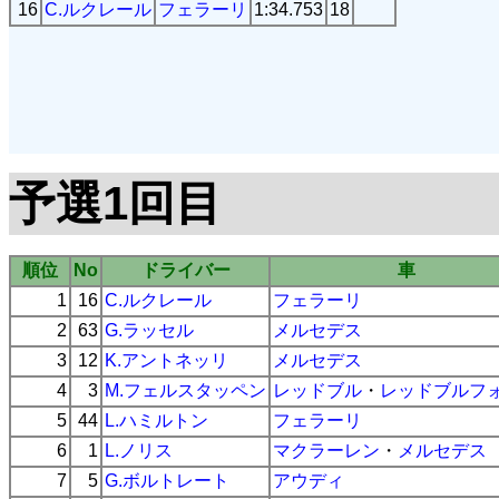
16
C.ルクレール
フェラーリ
1:34.753
18
予選1回目
順位
No
ドライバー
車
1
16
C.ルクレール
フェラーリ
2
63
G.ラッセル
メルセデス
3
12
K.アントネッリ
メルセデス
4
3
M.フェルスタッペン
レッドブル
・
レッドブルフ
5
44
L.ハミルトン
フェラーリ
6
1
L.ノリス
マクラーレン
・
メルセデス
7
5
G.ボルトレート
アウディ