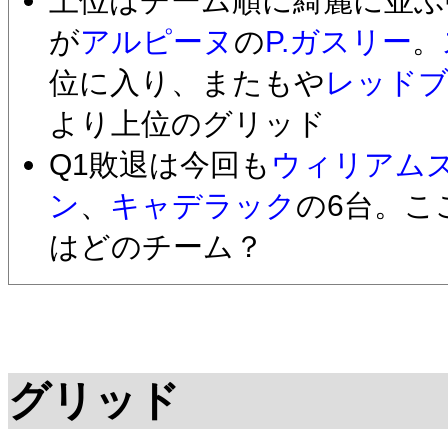
上位はチーム順に綺麗に並ぶ
が
アルピーヌ
の
P.ガスリー
。
位に入り、またもや
レッド
より上位のグリッド
Q1敗退は今回も
ウィリアム
ン
、
キャデラック
の6台。こ
はどのチーム？
グリッド