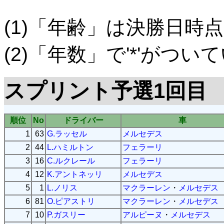
(1)「年齢」は決勝日時点
(2)「年数」で'*'がつ
スプリント予選1回目
順位
No
ドライバー
車
1
63
G.ラッセル
メルセデス
2
44
L.ハミルトン
フェラーリ
3
16
C.ルクレール
フェラーリ
4
12
K.アントネッリ
メルセデス
5
1
L.ノリス
マクラーレン
・
メルセデス
6
81
O.ピアストリ
マクラーレン
・
メルセデス
7
10
P.ガスリー
アルピーヌ
・
メルセデス