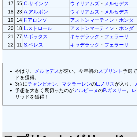
17
55
C.サインツ
ウィリアムズ
・
メルセデス
18
23
A.アルボン
ウィリアムズ
・
メルセデス
19
14
F.アロンソ
アストンマーティン
・
ホンダ
20
18
L.ストロール
アストンマーティン
・
ホンダ
21
77
V.ボッタス
キャデラック
・
フェラーリ
22
11
S.ペレス
キャデラック
・
フェラーリ
やはり、
メルセデス
が速い。今年初の
スプリント
予選
ドを獲得。
3位に
チャンピオン
、
マクラーレン
の
L.ノリス
が入り、
予想を大きく裏切ったのが
アルピーヌ
の
P.ガスリー
。
レ
リッドを獲得!!