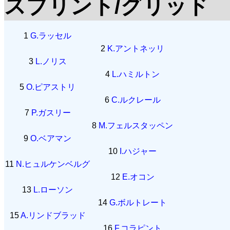
スプリント/グリッド
1
G.ラッセル
2
K.アントネッリ
3
L.ノリス
4
L.ハミルトン
5
O.ピアストリ
6
C.ルクレール
7
P.ガスリー
8
M.フェルスタッペン
9
O.ベアマン
10
I.ハジャー
11
N.ヒュルケンベルグ
12
E.オコン
13
L.ローソン
14
G.ボルトレート
15
A.リンドブラッド
16
F.コラピント