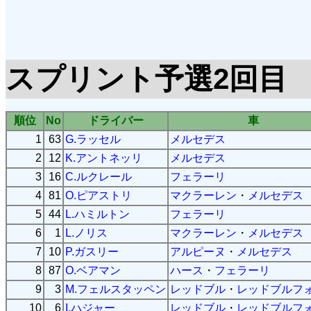
スプリント予選2回目
順位
No
ドライバー
車
1
63
G.ラッセル
メルセデス
2
12
K.アントネッリ
メルセデス
3
16
C.ルクレール
フェラーリ
4
81
O.ピアストリ
マクラーレン
・
メルセデス
5
44
L.ハミルトン
フェラーリ
6
1
L.ノリス
マクラーレン
・
メルセデス
7
10
P.ガスリー
アルピーヌ
・
メルセデス
8
87
O.ベアマン
ハース
・
フェラーリ
9
3
M.フェルスタッペン
レッドブル
・
レッドブルフ
10
6
I.ハジャー
レッドブル
・
レッドブルフ