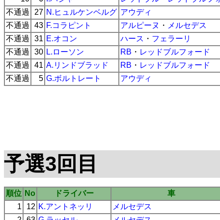
不通過
27
N.ヒュルケンベルグ
アウディ
不通過
43
F.コラピント
アルピーヌ
・
メルセデス
不通過
31
E.オコン
ハース
・
フェラーリ
不通過
30
L.ローソン
RB
・
レッドブルフォード
不通過
41
A.リンドブラッド
RB
・
レッドブルフォード
不通過
5
G.ボルトレート
アウディ
予選3回目
順位
No
ドライバー
車
1
12
K.アントネッリ
メルセデス
2
63
G.ラッセル
メルセデス