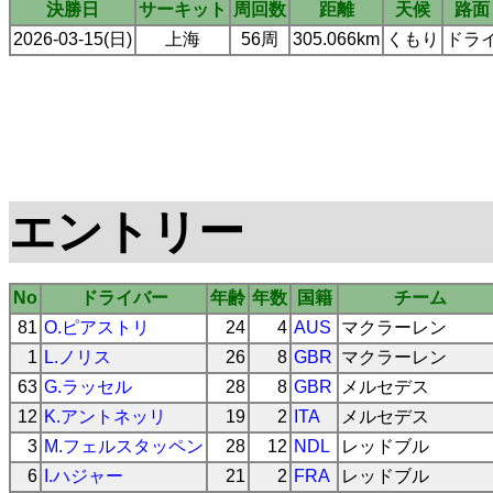
決勝日
サーキット
周回数
距離
天候
路面
2026-03-15(日)
上海
56周
305.066km
くもり
ドラ
エントリー
No
ドライバー
年齢
年数
国籍
チーム
81
O.ピアストリ
24
4
AUS
マクラーレン
1
L.ノリス
26
8
GBR
マクラーレン
63
G.ラッセル
28
8
GBR
メルセデス
12
K.アントネッリ
19
2
ITA
メルセデス
3
M.フェルスタッペン
28
12
NDL
レッドブル
6
I.ハジャー
21
2
FRA
レッドブル