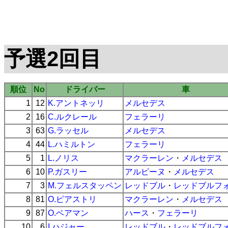
予選2回目
順位
No
ドライバー
車
1
12
K.アントネッリ
メルセデス
2
16
C.ルクレール
フェラーリ
3
63
G.ラッセル
メルセデス
4
44
L.ハミルトン
フェラーリ
5
1
L.ノリス
マクラーレン
・
メルセデス
6
10
P.ガスリー
アルピーヌ
・
メルセデス
7
3
M.フェルスタッペン
レッドブル
・
レッドブルフ
8
81
O.ピアストリ
マクラーレン
・
メルセデス
9
87
O.ベアマン
ハース
・
フェラーリ
10
6
I.ハジャー
レッドブル
・
レッドブルフ