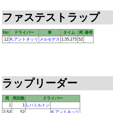
ファステストラップ
No
ドライバー
車
タイム
周
備考
12
K.アントネッリ
メルセデス
1:35.275
52
ラップリーダー
周
周回数
ドライバー
1
1
L.ハミルトン
2-53
52
K.アントネッリ