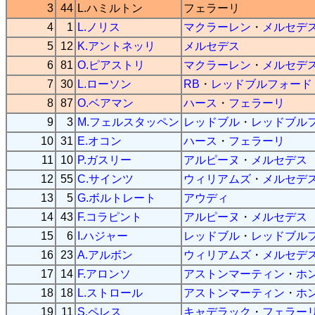
3
44
L.ハミルトン
フェラーリ
4
1
L.ノリス
マクラーレン
・
メルセデ
5
12
K.アントネッリ
メルセデス
6
81
O.ピアストリ
マクラーレン
・
メルセデ
7
30
L.ローソン
RB
・
レッドブルフォード
8
87
O.ベアマン
ハース
・
フェラーリ
9
3
M.フェルスタッペン
レッドブル
・
レッドブル
10
31
E.オコン
ハース
・
フェラーリ
11
10
P.ガスリー
アルピーヌ
・
メルセデス
12
55
C.サインツ
ウィリアムズ
・
メルセデ
13
5
G.ボルトレート
アウディ
14
43
F.コラピント
アルピーヌ
・
メルセデス
15
6
I.ハジャー
レッドブル
・
レッドブル
16
23
A.アルボン
ウィリアムズ
・
メルセデ
17
14
F.アロンソ
アストンマーティン
・
ホ
18
18
L.ストロール
アストンマーティン
・
ホ
19
11
S.ペレス
キャデラック
・
フェラー