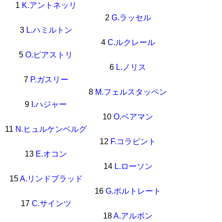
1
K.アントネッリ
2
G.ラッセル
3
L.ハミルトン
4
C.ルクレール
5
O.ピアストリ
6
L.ノリス
7
P.ガスリー
8
M.フェルスタッペン
9
I.ハジャー
10
O.ベアマン
11
N.ヒュルケンベルグ
12
F.コラピント
13
E.オコン
14
L.ローソン
15
A.リンドブラッド
16
G.ボルトレート
17
C.サインツ
18
A.アルボン