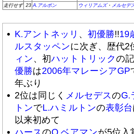
走行せず
23
A.アルボン
ウィリアムズ
・
メルセデ
K.アントネッリ
、
初優勝
!!
19
ルスタッペン
に次ぎ、歴代2
ィン
、初
ハットトリック
の
優勝
は
2006年マレーシアGP
年ぶり
2位は同じく
メルセデス
の
G
トン
で
L.ハミルトン
の
表彰台
以来初めて
ハース
の
O.ベアマン
が5位入