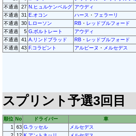
不通過
27
N.ヒュルケンベルグ
アウディ
不通過
31
E.オコン
ハース
・
フェラーリ
不通過
30
L.ローソン
RB
・
レッドブルフォード
不通過
5
G.ボルトレート
アウディ
不通過
41
A.リンドブラッド
RB
・
レッドブルフォード
不通過
43
F.コラピント
アルピーヌ
・
メルセデス
スプリント予選3回目
順位
No
ドライバー
車
1
63
G.ラッセル
メルセデス
2
12
K.アントネッリ
メルセデス