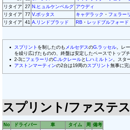
リタイア
27
N.ヒュルケンベルグ
アウディ
リタイア
77
V.ボッタス
キャデラック
・
フェラー
リタイア
41
A.リンドブラッド
RB
・
レッドブルフォード
スプリント
を制したのも
メルセデス
の
G.ラッセル
。レ
を繰り広げたものの、終盤は安定したペースでトップチェ
2-3に
フェラーリ
の
C.ルクレール
と
L.ハミルトン
。スタ
アストンマーティン
の2台は19周の
スプリント
無事に完
スプリント/ファステ
No
ドライバー
車
タイム
周
備考