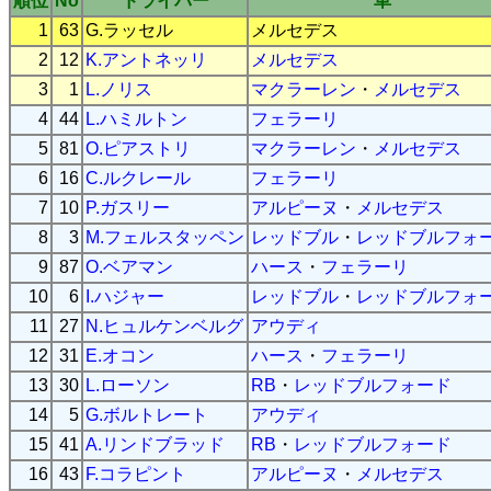
順位
No
ドライバー
車
1
63
G.ラッセル
メルセデス
2
12
K.アントネッリ
メルセデス
3
1
L.ノリス
マクラーレン
・
メルセデス
4
44
L.ハミルトン
フェラーリ
5
81
O.ピアストリ
マクラーレン
・
メルセデス
6
16
C.ルクレール
フェラーリ
7
10
P.ガスリー
アルピーヌ
・
メルセデス
8
3
M.フェルスタッペン
レッドブル
・
レッドブルフォ
9
87
O.ベアマン
ハース
・
フェラーリ
10
6
I.ハジャー
レッドブル
・
レッドブルフォ
11
27
N.ヒュルケンベルグ
アウディ
12
31
E.オコン
ハース
・
フェラーリ
13
30
L.ローソン
RB
・
レッドブルフォード
14
5
G.ボルトレート
アウディ
15
41
A.リンドブラッド
RB
・
レッドブルフォード
16
43
F.コラピント
アルピーヌ
・
メルセデス