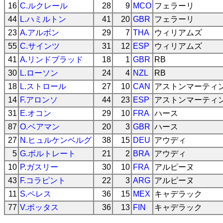
16
C.ルクレール
28
9
MCO
フェラーリ
44
L.ハミルトン
41
20
GBR
フェラーリ
23
A.アルボン
29
7
THA
ウィリアムズ
55
C.サインツ
31
12
ESP
ウィリアムズ
41
A.リンドブラッド
18
1
GBR
RB
30
L.ローソン
24
4
NZL
RB
18
L.ストロール
27
10
CAN
アストンマーティ
14
F.アロンソ
44
23
ESP
アストンマーティ
31
E.オコン
29
10
FRA
ハース
87
O.ベアマン
20
3
GBR
ハース
27
N.ヒュルケンベルグ
38
15
DEU
アウディ
5
G.ボルトレート
21
2
BRA
アウディ
10
P.ガスリー
30
10
FRA
アルピーヌ
43
F.コラピント
22
3
ARG
アルピーヌ
11
S.ペレス
36
15
MEX
キャデラック
77
V.ボッタス
36
13
FIN
キャデラック