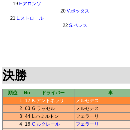
19
F.アロンソ
20
V.ボッタス
21
L.ストロール
22
S.ペレス
決勝
順位
No
ドライバー
車
1
12
K.アントネッリ
メルセデス
2
63
G.ラッセル
メルセデス
3
44
L.ハミルトン
フェラーリ
4
16
C.ルクレール
フェラーリ