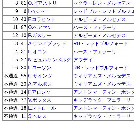
8
81
O.ピアストリ
マクラーレン
・
メルセデス
9
6
I.ハジャー
レッドブル
・
レッドブルフ
10
43
F.コラピント
アルピーヌ
・
メルセデス
11
87
O.ベアマン
ハース
・
フェラーリ
12
10
P.ガスリー
アルピーヌ
・
メルセデス
13
41
A.リンドブラッド
RB
・
レッドブルフォード
14
31
E.オコン
ハース
・
フェラーリ
15
27
N.ヒュルケンベルグ
アウディ
16
30
L.ローソン
RB
・
レッドブルフォード
不通過
55
C.サインツ
ウィリアムズ
・
メルセデス
不通過
23
A.アルボン
ウィリアムズ
・
メルセデス
不通過
14
F.アロンソ
アストンマーティン
・
ホン
不通過
77
V.ボッタス
キャデラック
・
フェラーリ
不通過
18
L.ストロール
アストンマーティン
・
ホン
不通過
11
S.ペレス
キャデラック
・
フェラーリ