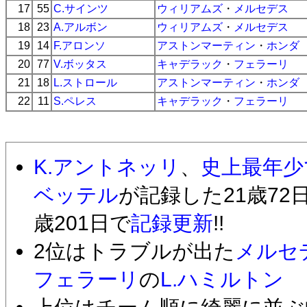
17
55
C.サインツ
ウィリアムズ
・
メルセデス
18
23
A.アルボン
ウィリアムズ
・
メルセデス
19
14
F.アロンソ
アストンマーティン
・
ホンダ
20
77
V.ボッタス
キャデラック
・
フェラーリ
21
18
L.ストロール
アストンマーティン
・
ホンダ
22
11
S.ペレス
キャデラック
・
フェラーリ
K.アントネッリ
、
史上最年少
ベッテル
が記録した21歳72
歳201日で
記録更新
!!
2位はトラブルが出た
メルセ
フェラーリ
の
L.ハミルトン