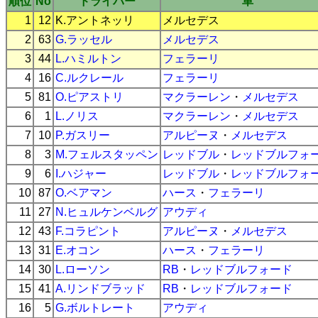
順位
No
ドライバー
車
1
12
K.アントネッリ
メルセデス
2
63
G.ラッセル
メルセデス
3
44
L.ハミルトン
フェラーリ
4
16
C.ルクレール
フェラーリ
5
81
O.ピアストリ
マクラーレン
・
メルセデス
6
1
L.ノリス
マクラーレン
・
メルセデス
7
10
P.ガスリー
アルピーヌ
・
メルセデス
8
3
M.フェルスタッペン
レッドブル
・
レッドブルフォ
9
6
I.ハジャー
レッドブル
・
レッドブルフォ
10
87
O.ベアマン
ハース
・
フェラーリ
11
27
N.ヒュルケンベルグ
アウディ
12
43
F.コラピント
アルピーヌ
・
メルセデス
13
31
E.オコン
ハース
・
フェラーリ
14
30
L.ローソン
RB
・
レッドブルフォード
15
41
A.リンドブラッド
RB
・
レッドブルフォード
16
5
G.ボルトレート
アウディ