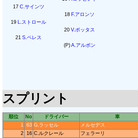
17
C.サインツ
18
F.アロンソ
19
L.ストロール
20
V.ボッタス
21
S.ペレス
(P)
A.アルボン
スプリント
順位
No
ドライバー
車
1
63
G.ラッセル
メルセデス
2
16
C.ルクレール
フェラーリ