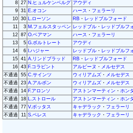
8
27
N.ヒュルケンベルグ
アウディ
9
31
E.オコン
ハース
・
フェラーリ
10
30
L.ローソン
RB
・
レッドブルフォード
11
3
M.フェルスタッペン
レッドブル
・
レッドブルフ
12
87
O.ベアマン
ハース
・
フェラーリ
13
5
G.ボルトレート
アウディ
14
6
I.ハジャー
レッドブル
・
レッドブルフ
15
41
A.リンドブラッド
RB
・
レッドブルフォード
16
43
F.コラピント
アルピーヌ
・
メルセデス
不通過
55
C.サインツ
ウィリアムズ
・
メルセデス
不通過
23
A.アルボン
ウィリアムズ
・
メルセデス
不通過
14
F.アロンソ
アストンマーティン
・
ホン
不通過
18
L.ストロール
アストンマーティン
・
ホン
不通過
77
V.ボッタス
キャデラック
・
フェラーリ
不通過
11
S.ペレス
キャデラック
・
フェラーリ