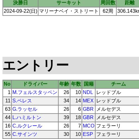
決勝日
サーキット
周回数
距離
2024-09-22(日)
マリーナベイ・ストリート
62周
306.143
エントリー
No
ドライバー
年齢
年数
国籍
チーム
1
M.フェルスタッペン
26
10
NDL
レッドブル
11
S.ペレス
34
14
MEX
レッドブル
63
G.ラッセル
26
6
GBR
メルセデス
44
L.ハミルトン
39
18
GBR
メルセデス
16
C.ルクレール
26
7
MCO
フェラーリ
55
C.サインツ
30
10
ESP
フェラーリ