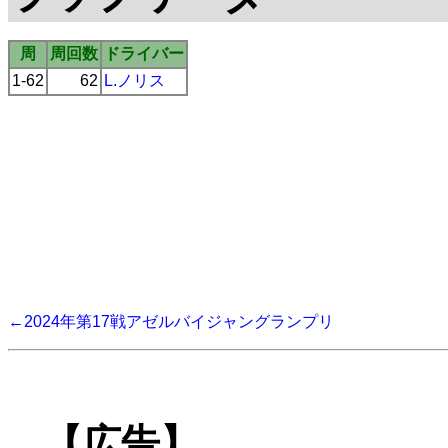
周
周回数
ドライバー
1-62
62
L.ノリス
←2024年第17戦アゼルバイジャングランプリ
【広告】