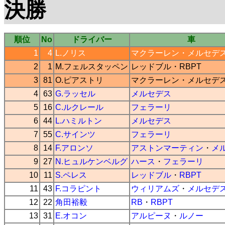
決勝
順位
No
ドライバー
車
1
4
L.ノリス
マクラーレン
・
メルセデ
2
1
M.フェルスタッペン
レッドブル
・
RBPT
3
81
O.ピアストリ
マクラーレン
・
メルセデ
4
63
G.ラッセル
メルセデス
5
16
C.ルクレール
フェラーリ
6
44
L.ハミルトン
メルセデス
7
55
C.サインツ
フェラーリ
8
14
F.アロンソ
アストンマーティン
・
メ
9
27
N.ヒュルケンベルグ
ハース
・
フェラーリ
10
11
S.ペレス
レッドブル
・
RBPT
11
43
F.コラピント
ウィリアムズ
・
メルセデ
12
22
角田裕毅
RB
・
RBPT
13
31
E.オコン
アルピーヌ
・
ルノー