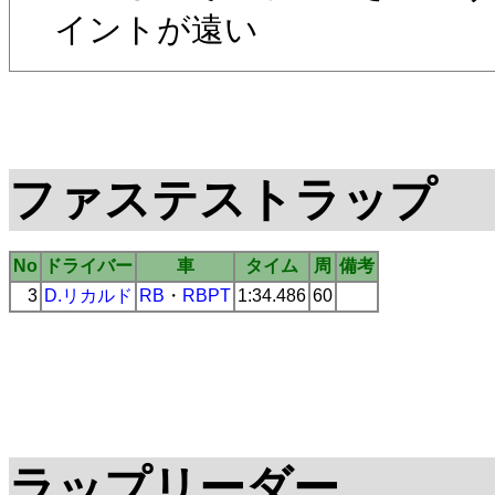
イントが遠い
ファステストラップ
No
ドライバー
車
タイム
周
備考
3
D.リカルド
RB
・
RBPT
1:34.486
60
ラップリーダー