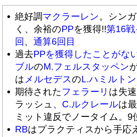
絶好調
マクラーレン
。シンガ
く、余裕の
PP
を獲得!!
第16
回
、
通算6回目
過去
PPを獲得したことがな
ブル
の
M.フェルスタッペン
は
メルセデス
の
L.ハミルトン
期待された
フェラーリ
は失速
ラッシュ、
C.ルクレール
は
ミット違反でノータイム。9
RB
はプラクティスから手応