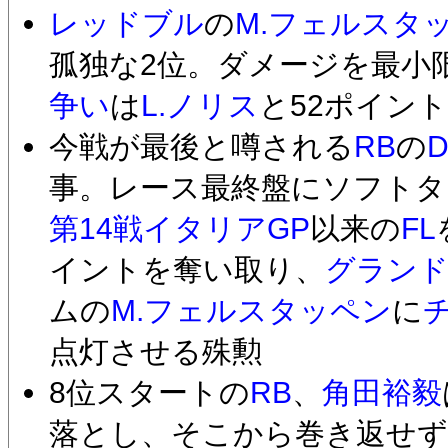
レッドブル
の
M.フェルスタ
孤独な2位。ダメージを最小
争い
は
L.ノリス
と52ポイン
今戦が最後と噂される
RB
の
事。レース最終盤にソフトタ
第14戦イタリアGP
以来の
FL
イントを奪い取り、
グラン
ムの
M.フェルスタッペン
に
点灯させる殊勲
8位スタートの
RB
、
角田裕毅
落とし、そこから巻き返せず