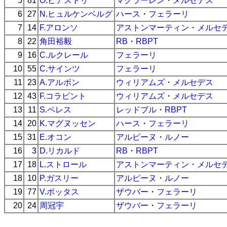
5
81
O.ピアストリ
マクラーレン
・
メルセデス
6
27
N.ヒュルケンベルグ
ハース
・
フェラーリ
7
14
F.アロンソ
アストンマーティン
・
メルセ
8
22
角田裕毅
RB
・
RBPT
9
16
C.ルクレール
フェラーリ
10
55
C.サインツ
フェラーリ
11
23
A.アルボン
ウィリアムズ
・
メルセデス
12
43
F.コラピント
ウィリアムズ
・
メルセデス
13
11
S.ペレス
レッドブル
・
RBPT
14
20
K.マグヌッセン
ハース
・
フェラーリ
15
31
E.オコン
アルピーヌ
・
ルノー
16
3
D.リカルド
RB
・
RBPT
17
18
L.ストロール
アストンマーティン
・
メルセ
18
10
P.ガスリー
アルピーヌ
・
ルノー
19
77
V.ボッタス
ザウバー
・
フェラーリ
20
24
周冠宇
ザウバー
・
フェラーリ