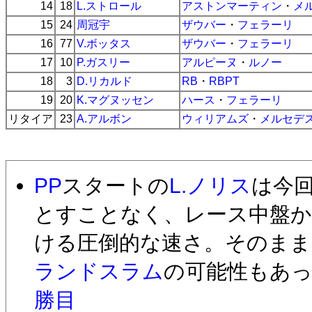
14
18
L.ストロール
アストンマーティン
・
メ
15
24
周冠宇
ザウバー
・
フェラーリ
16
77
V.ボッタス
ザウバー
・
フェラーリ
17
10
P.ガスリー
アルピーヌ
・
ルノー
18
3
D.リカルド
RB
・
RBPT
19
20
K.マグヌッセン
ハース
・
フェラーリ
リタイア
23
A.アルボン
ウィリアムズ
・
メルセデ
PP
スタートの
L.ノリス
は今
とすことなく、レース中盤か
ける圧倒的な速さ。そのまま
ランドスラム
の可能性もあ
勝目