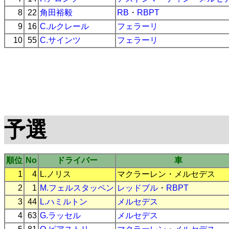
8
22
角田裕毅
RB
・
RBPT
9
16
C.ルクレール
フェラーリ
10
55
C.サインツ
フェラーリ
予選
順位
No
ドライバー
車
1
4
L.ノリス
マクラーレン
・
メルセデス
2
1
M.フェルスタッペン
レッドブル
・
RBPT
3
44
L.ハミルトン
メルセデス
4
63
G.ラッセル
メルセデス