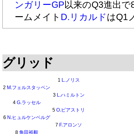
ンガリーGP
以来のQ3進出で
ームメイト
D.リカルド
はQ1
グリッド
1
L.ノリス
2
M.フェルスタッペン
3
L.ハミルトン
4
G.ラッセル
5
O.ピアストリ
6
N.ヒュルケンベルグ
7
F.アロンソ
8
角田裕毅