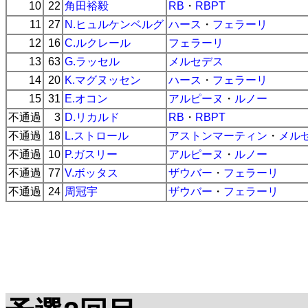
10
22
角田裕毅
RB
・
RBPT
11
27
N.ヒュルケンベルグ
ハース
・
フェラーリ
12
16
C.ルクレール
フェラーリ
13
63
G.ラッセル
メルセデス
14
20
K.マグヌッセン
ハース
・
フェラーリ
15
31
E.オコン
アルピーヌ
・
ルノー
不通過
3
D.リカルド
RB
・
RBPT
不通過
18
L.ストロール
アストンマーティン
・
メル
不通過
10
P.ガスリー
アルピーヌ
・
ルノー
不通過
77
V.ボッタス
ザウバー
・
フェラーリ
不通過
24
周冠宇
ザウバー
・
フェラーリ