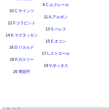
9
C.ルクレール
10
C.サインツ
11
A.アルボン
12
F.コラピント
13
S.ペレス
14
K.マグヌッセン
15
E.オコン
16
D.リカルド
17
L.ストロール
18
P.ガスリー
19
V.ボッタス
20
周冠宇