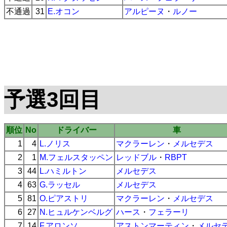
不通過
31
E.オコン
アルピーヌ
・
ルノー
予選3回目
順位
No
ドライバー
車
1
4
L.ノリス
マクラーレン
・
メルセデス
2
1
M.フェルスタッペン
レッドブル
・
RBPT
3
44
L.ハミルトン
メルセデス
4
63
G.ラッセル
メルセデス
5
81
O.ピアストリ
マクラーレン
・
メルセデス
6
27
N.ヒュルケンベルグ
ハース
・
フェラーリ
7
14
F.アロンソ
アストンマーティン
・
メルセ