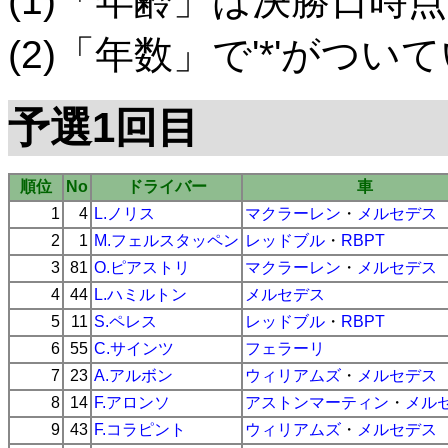
(1)「年齢」は決勝日時点
(2)「年数」で'*'がつ
予選1回目
順位
No
ドライバー
車
1
4
L.ノリス
マクラーレン
・
メルセデス
2
1
M.フェルスタッペン
レッドブル
・
RBPT
3
81
O.ピアストリ
マクラーレン
・
メルセデス
4
44
L.ハミルトン
メルセデス
5
11
S.ペレス
レッドブル
・
RBPT
6
55
C.サインツ
フェラーリ
7
23
A.アルボン
ウィリアムズ
・
メルセデス
8
14
F.アロンソ
アストンマーティン
・
メル
9
43
F.コラピント
ウィリアムズ
・
メルセデス