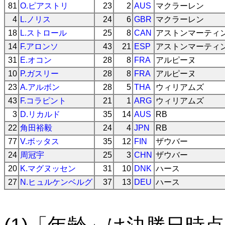
81
O.ピアストリ
23
2
AUS
マクラーレン
4
L.ノリス
24
6
GBR
マクラーレン
18
L.ストロール
25
8
CAN
アストンマーティ
14
F.アロンソ
43
21
ESP
アストンマーティ
31
E.オコン
28
8
FRA
アルピーヌ
10
P.ガスリー
28
8
FRA
アルピーヌ
23
A.アルボン
28
5
THA
ウィリアムズ
43
F.コラピント
21
1
ARG
ウィリアムズ
3
D.リカルド
35
14
AUS
RB
22
角田裕毅
24
4
JPN
RB
77
V.ボッタス
35
12
FIN
ザウバー
24
周冠宇
25
3
CHN
ザウバー
20
K.マグヌッセン
31
10
DNK
ハース
27
N.ヒュルケンベルグ
37
13
DEU
ハース