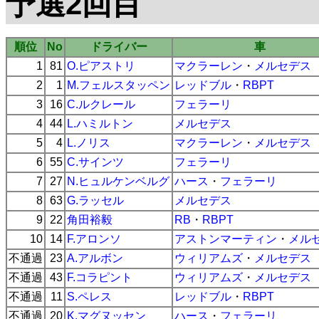
予選2回目
順位
No
ドライバー
車
1
81
O.ピアストリ
マクラーレン
・
メルセデス
2
1
M.フェルスタッペン
レッドブル
・
RBPT
3
16
C.ルクレール
フェラーリ
4
44
L.ハミルトン
メルセデス
5
4
L.ノリス
マクラーレン
・
メルセデス
6
55
C.サインツ
フェラーリ
7
27
N.ヒュルケンベルグ
ハース
・
フェラーリ
8
63
G.ラッセル
メルセデス
9
22
角田裕毅
RB
・
RBPT
10
14
F.アロンソ
アストンマーティン
・
メル
不通過
23
A.アルボン
ウィリアムズ
・
メルセデス
不通過
43
F.コラピント
ウィリアムズ
・
メルセデス
不通過
11
S.ペレス
レッドブル
・
RBPT
不通過
20
K.マグヌッセン
ハース
・
フェラーリ