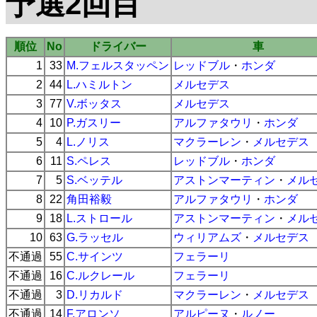
予選2回目
順位
No
ドライバー
車
1
33
M.フェルスタッペン
レッドブル
・
ホンダ
2
44
L.ハミルトン
メルセデス
3
77
V.ボッタス
メルセデス
4
10
P.ガスリー
アルファタウリ
・
ホンダ
5
4
L.ノリス
マクラーレン
・
メルセデス
6
11
S.ペレス
レッドブル
・
ホンダ
7
5
S.ベッテル
アストンマーティン
・
メル
8
22
角田裕毅
アルファタウリ
・
ホンダ
9
18
L.ストロール
アストンマーティン
・
メル
10
63
G.ラッセル
ウィリアムズ
・
メルセデス
不通過
55
C.サインツ
フェラーリ
不通過
16
C.ルクレール
フェラーリ
不通過
3
D.リカルド
マクラーレン
・
メルセデス
不通過
14
F.アロンソ
アルピーヌ
・
ルノー