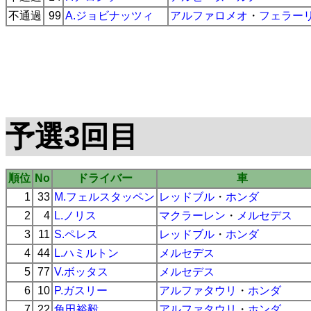
不通過
99
A.ジョビナッツィ
アルファロメオ
・
フェラー
予選3回目
順位
No
ドライバー
車
1
33
M.フェルスタッペン
レッドブル
・
ホンダ
2
4
L.ノリス
マクラーレン
・
メルセデス
3
11
S.ペレス
レッドブル
・
ホンダ
4
44
L.ハミルトン
メルセデス
5
77
V.ボッタス
メルセデス
6
10
P.ガスリー
アルファタウリ
・
ホンダ
7
22
角田裕毅
アルファタウリ
・
ホンダ