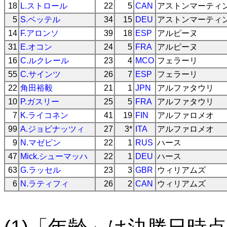
18
L.ストロール
22
5
CAN
アストンマーティ
5
S.ベッテル
34
15
DEU
アストンマーティ
14
F.アロンソ
39
18
ESP
アルピーヌ
31
E.オコン
24
5
FRA
アルピーヌ
16
C.ルクレール
23
4
MCO
フェラーリ
55
C.サインツ
26
7
ESP
フェラーリ
22
角田裕毅
21
1
JPN
アルファタウリ
10
P.ガスリー
25
5
FRA
アルファタウリ
7
K.ライコネン
41
19
FIN
アルファロメオ
99
A.ジョビナッツィ
27
3*
ITA
アルファロメオ
9
N.マゼピン
22
1
RUS
ハース
47
Mick.シューマッハ
22
1
DEU
ハース
63
G.ラッセル
23
3
GBR
ウィリアムズ
6
N.ラティフィ
26
2
CAN
ウィリアムズ