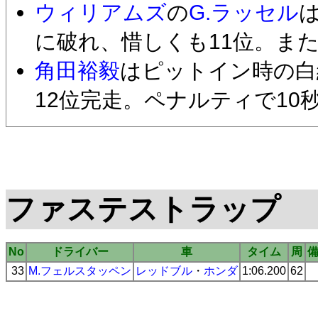
ウィリアムズ
の
G.ラッセル
に破れ、惜しくも11位。ま
角田裕毅
はピットイン時の白
12位完走。ペナルティで10
ファステストラップ
No
ドライバー
車
タイム
周
33
M.フェルスタッペン
レッドブル
・
ホンダ
1:06.200
62