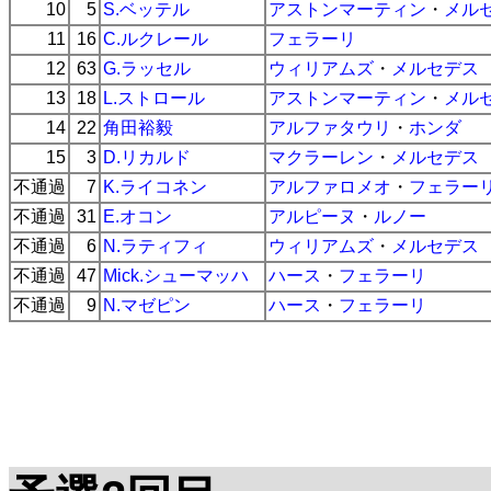
10
5
S.ベッテル
アストンマーティン
・
メル
11
16
C.ルクレール
フェラーリ
12
63
G.ラッセル
ウィリアムズ
・
メルセデス
13
18
L.ストロール
アストンマーティン
・
メル
14
22
角田裕毅
アルファタウリ
・
ホンダ
15
3
D.リカルド
マクラーレン
・
メルセデス
不通過
7
K.ライコネン
アルファロメオ
・
フェラー
不通過
31
E.オコン
アルピーヌ
・
ルノー
不通過
6
N.ラティフィ
ウィリアムズ
・
メルセデス
不通過
47
Mick.シューマッハ
ハース
・
フェラーリ
不通過
9
N.マゼピン
ハース
・
フェラーリ