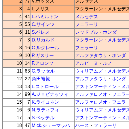
2
77
V.ボッタス
メルセデス
3
4
L.ノリス
マクラーレン
・
メルセデ
4
44
L.ハミルトン
メルセデス
5
55
C.サインツ
フェラーリ
6
11
S.ペレス
レッドブル
・
ホンダ
7
3
D.リカルド
マクラーレン
・
メルセデ
8
16
C.ルクレール
フェラーリ
9
10
P.ガスリー
アルファタウリ
・
ホンダ
10
14
F.アロンソ
アルピーヌ
・
ルノー
11
63
G.ラッセル
ウィリアムズ
・
メルセデ
12
22
角田裕毅
アルファタウリ
・
ホンダ
13
18
L.ストロール
アストンマーティン
・
メ
14
99
A.ジョビナッツィ
アルファロメオ
・
フェラ
15
7
K.ライコネン
アルファロメオ
・
フェラ
16
6
N.ラティフィ
ウィリアムズ
・
メルセデ
17
5
S.ベッテル
アストンマーティン
・
メ
18
47
Mick.シューマッハ
ハース
・
フェラーリ