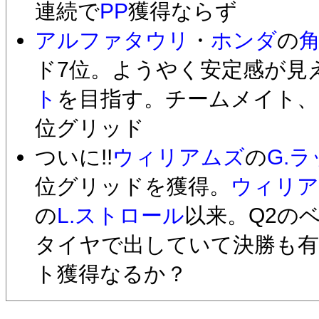
連続で
PP
獲得ならず
アルファタウリ
・
ホンダ
の
ド7位。ようやく安定感が見
ト
を目指す。チームメイト、
位グリッド
ついに!!
ウィリアムズ
の
G.
位グリッドを獲得。
ウィリア
の
L.ストロール
以来。Q2の
タイヤで出していて決勝も有
ト獲得なるか？