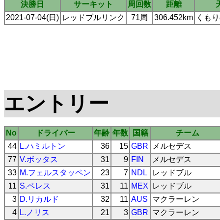
決勝日
サーキット
周回数
距離
2021-07-04(日)
レッドブルリンク
71周
306.452km
くもり
エントリー
No
ドライバー
年齢
年数
国籍
チーム
44
L.ハミルトン
36
15
GBR
メルセデス
77
V.ボッタス
31
9
FIN
メルセデス
33
M.フェルスタッペン
23
7
NDL
レッドブル
11
S.ペレス
31
11
MEX
レッドブル
3
D.リカルド
32
11
AUS
マクラーレン
4
L.ノリス
21
3
GBR
マクラーレン