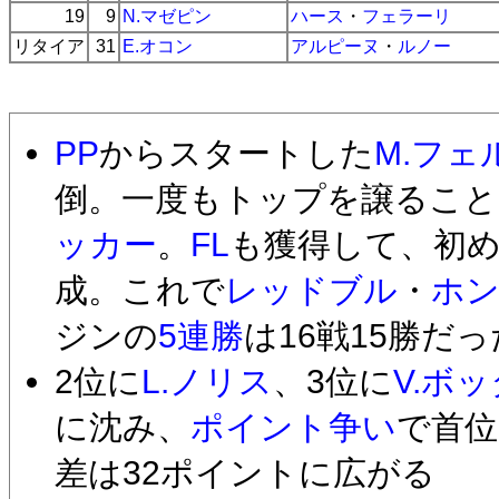
19
9
N.マゼピン
ハース
・
フェラーリ
リタイア
31
E.オコン
アルピーヌ
・
ルノー
PP
からスタートした
M.フ
倒。一度もトップを譲るこ
ッカー
。
FL
も獲得して、初
成。これで
レッドブル
・
ホ
ジンの
5連勝
は16戦15勝だ
2位に
L.ノリス
、3位に
V.ボ
に沈み、
ポイント争い
で首位
差は32ポイントに広がる