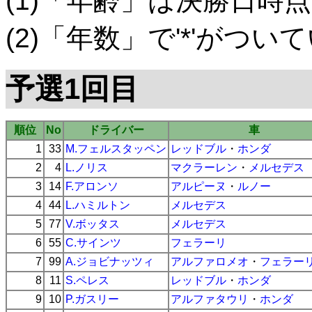
(1)「年齢」は決勝日時点
(2)「年数」で'*'がつ
予選1回目
順位
No
ドライバー
車
1
33
M.フェルスタッペン
レッドブル
・
ホンダ
2
4
L.ノリス
マクラーレン
・
メルセデス
3
14
F.アロンソ
アルピーヌ
・
ルノー
4
44
L.ハミルトン
メルセデス
5
77
V.ボッタス
メルセデス
6
55
C.サインツ
フェラーリ
7
99
A.ジョビナッツィ
アルファロメオ
・
フェラー
8
11
S.ペレス
レッドブル
・
ホンダ
9
10
P.ガスリー
アルファタウリ
・
ホンダ