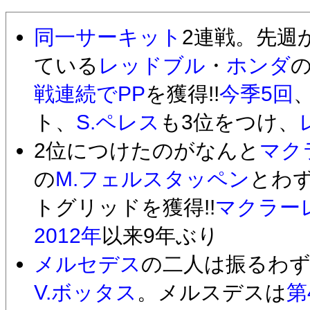
同一サーキット
2連戦。先週
ている
レッドブル
・
ホンダ
戦連続でPP
を獲得!!
今季5回
ト、
S.ペレス
も3位をつけ、
2位につけたのがなんと
マク
の
M.フェルスタッペン
とわず
トグリッドを獲得!!
マクラー
2012年
以来9年ぶり
メルセデス
の二人は振るわず
V.ボッタス
。メルスデスは
第