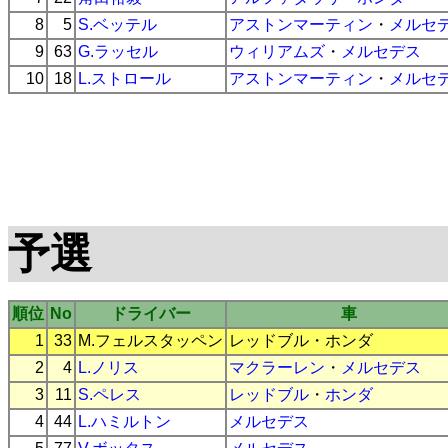
8
5
S.ベッテル
アストンマーティン
・
メルセ
9
63
G.ラッセル
ウィリアムズ
・
メルセデス
10
18
L.ストロール
アストンマーティン
・
メルセ
予選
順位
No
ドライバー
車
1
33
M.フェルスタッペン
レッドブル
・
ホンダ
2
4
L.ノリス
マクラーレン
・
メルセデス
3
11
S.ペレス
レッドブル
・
ホンダ
4
44
L.ハミルトン
メルセデス