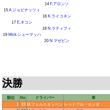
14
F.アロンソ
15
A.ジョビナッツィ
16
K.ライコネン
17
E.オコン
18
N.ラティフィ
19
Mick.シューマッハ
20
N.マゼピン
決勝
順位
No
ドライバー
車
1
33
M.フェルスタッペン
レッドブル
・
ホンダ