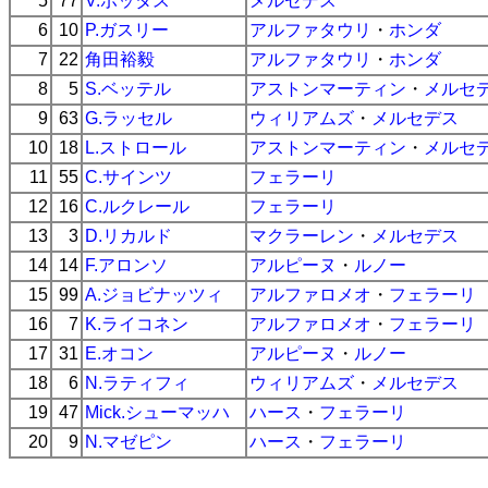
5
77
V.ボッタス
メルセデス
6
10
P.ガスリー
アルファタウリ
・
ホンダ
7
22
角田裕毅
アルファタウリ
・
ホンダ
8
5
S.ベッテル
アストンマーティン
・
メルセ
9
63
G.ラッセル
ウィリアムズ
・
メルセデス
10
18
L.ストロール
アストンマーティン
・
メルセ
11
55
C.サインツ
フェラーリ
12
16
C.ルクレール
フェラーリ
13
3
D.リカルド
マクラーレン
・
メルセデス
14
14
F.アロンソ
アルピーヌ
・
ルノー
15
99
A.ジョビナッツィ
アルファロメオ
・
フェラーリ
16
7
K.ライコネン
アルファロメオ
・
フェラーリ
17
31
E.オコン
アルピーヌ
・
ルノー
18
6
N.ラティフィ
ウィリアムズ
・
メルセデス
19
47
Mick.シューマッハ
ハース
・
フェラーリ
20
9
N.マゼピン
ハース
・
フェラーリ