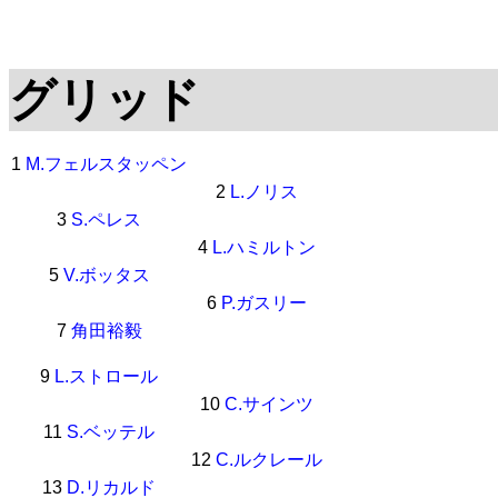
グリッド
1
M.フェルスタッペン
2
L.ノリス
3
S.ペレス
4
L.ハミルトン
5
V.ボッタス
6
P.ガスリー
7
角田裕毅
9
L.ストロール
10
C.サインツ
11
S.ベッテル
12
C.ルクレール
13
D.リカルド