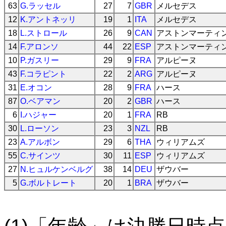
63
G.ラッセル
27
7
GBR
メルセデス
12
K.アントネッリ
19
1
ITA
メルセデス
18
L.ストロール
26
9
CAN
アストンマーティ
14
F.アロンソ
44
22
ESP
アストンマーティ
10
P.ガスリー
29
9
FRA
アルピーヌ
43
F.コラピント
22
2
ARG
アルピーヌ
31
E.オコン
28
9
FRA
ハース
87
O.ベアマン
20
2
GBR
ハース
6
I.ハジャー
20
1
FRA
RB
30
L.ローソン
23
3
NZL
RB
23
A.アルボン
29
6
THA
ウィリアムズ
55
C.サインツ
30
11
ESP
ウィリアムズ
27
N.ヒュルケンベルグ
38
14
DEU
ザウバー
5
G.ボルトレート
20
1
BRA
ザウバー