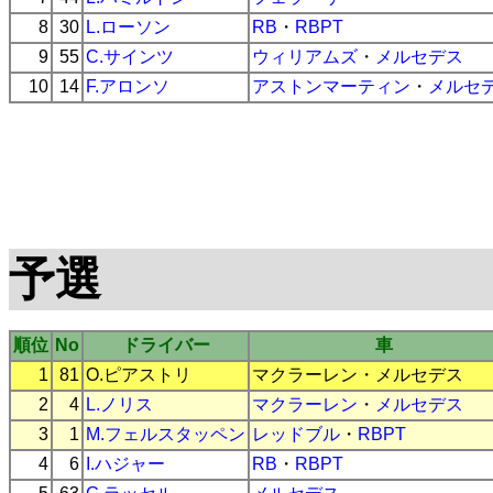
8
30
L.ローソン
RB
・
RBPT
9
55
C.サインツ
ウィリアムズ
・
メルセデス
10
14
F.アロンソ
アストンマーティン
・
メルセ
予選
順位
No
ドライバー
車
1
81
O.ピアストリ
マクラーレン
・
メルセデス
2
4
L.ノリス
マクラーレン
・
メルセデス
3
1
M.フェルスタッペン
レッドブル
・
RBPT
4
6
I.ハジャー
RB
・
RBPT