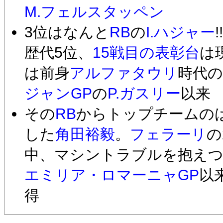
M.フェルスタッペン
3位はなんと
RB
の
I.ハジャー
!!
歴代5位、
15戦目の表彰台
は
は前身
アルファタウリ
時代の
ジャンGP
の
P.ガスリー
以来
その
RB
からトップチームの
した
角田裕毅
。
フェラーリ
の
中、マシントラブルを抱えつ
エミリア・ロマーニャGP
以
得