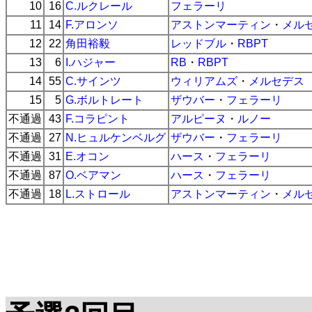
10
16
C.ルクレール
フェラーリ
11
14
F.アロンソ
アストンマーティン
・
メル
12
22
角田裕毅
レッドブル
・
RBPT
13
6
I.ハジャー
RB
・
RBPT
14
55
C.サインツ
ウィリアムズ
・
メルセデス
15
5
G.ボルトレート
ザウバー
・
フェラーリ
不通過
43
F.コラピント
アルピーヌ
・
ルノー
不通過
27
N.ヒュルケンベルグ
ザウバー
・
フェラーリ
不通過
31
E.オコン
ハース
・
フェラーリ
不通過
87
O.ベアマン
ハース
・
フェラーリ
不通過
18
L.ストロール
アストンマーティン
・
メル