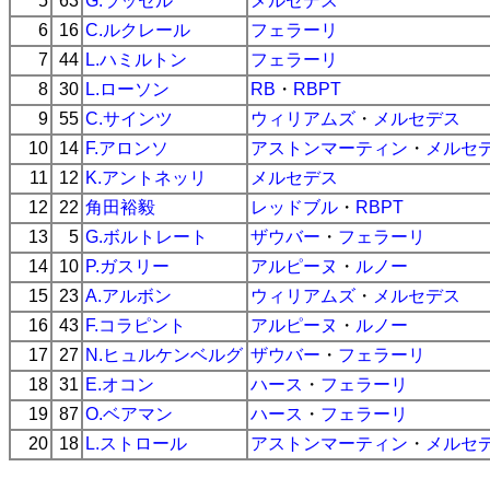
5
63
G.ラッセル
メルセデス
6
16
C.ルクレール
フェラーリ
7
44
L.ハミルトン
フェラーリ
8
30
L.ローソン
RB
・
RBPT
9
55
C.サインツ
ウィリアムズ
・
メルセデス
10
14
F.アロンソ
アストンマーティン
・
メルセ
11
12
K.アントネッリ
メルセデス
12
22
角田裕毅
レッドブル
・
RBPT
13
5
G.ボルトレート
ザウバー
・
フェラーリ
14
10
P.ガスリー
アルピーヌ
・
ルノー
15
23
A.アルボン
ウィリアムズ
・
メルセデス
16
43
F.コラピント
アルピーヌ
・
ルノー
17
27
N.ヒュルケンベルグ
ザウバー
・
フェラーリ
18
31
E.オコン
ハース
・
フェラーリ
19
87
O.ベアマン
ハース
・
フェラーリ
20
18
L.ストロール
アストンマーティン
・
メルセ