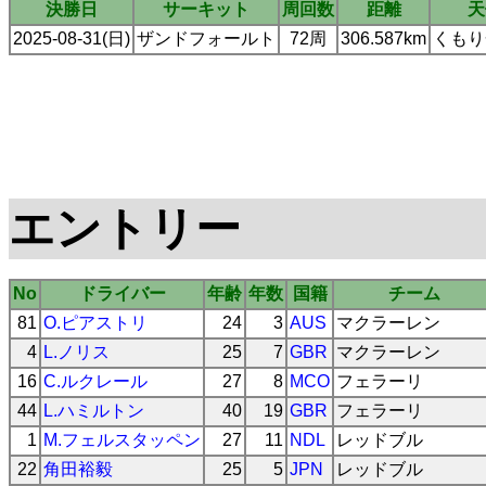
決勝日
サーキット
周回数
距離
天
2025-08-31(日)
ザンドフォールト
72周
306.587km
くもり
エントリー
No
ドライバー
年齢
年数
国籍
チーム
81
O.ピアストリ
24
3
AUS
マクラーレン
4
L.ノリス
25
7
GBR
マクラーレン
16
C.ルクレール
27
8
MCO
フェラーリ
44
L.ハミルトン
40
19
GBR
フェラーリ
1
M.フェルスタッペン
27
11
NDL
レッドブル
22
角田裕毅
25
5
JPN
レッドブル