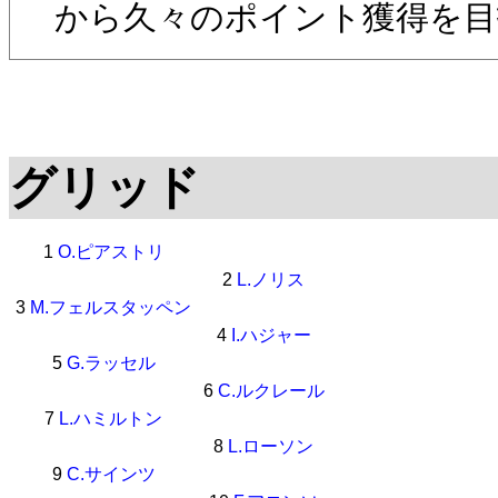
から久々のポイント獲得を目
グリッド
1
O.ピアストリ
2
L.ノリス
3
M.フェルスタッペン
4
I.ハジャー
5
G.ラッセル
6
C.ルクレール
7
L.ハミルトン
8
L.ローソン
9
C.サインツ