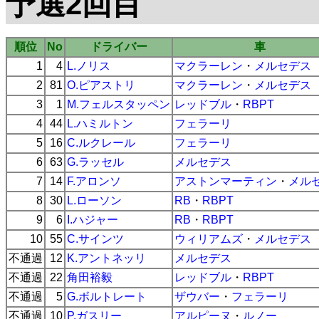
予選2回目
順位
No
ドライバー
車
1
4
L.ノリス
マクラーレン
・
メルセデス
2
81
O.ピアストリ
マクラーレン
・
メルセデス
3
1
M.フェルスタッペン
レッドブル
・
RBPT
4
44
L.ハミルトン
フェラーリ
5
16
C.ルクレール
フェラーリ
6
63
G.ラッセル
メルセデス
7
14
F.アロンソ
アストンマーティン
・
メル
8
30
L.ローソン
RB
・
RBPT
9
6
I.ハジャー
RB
・
RBPT
10
55
C.サインツ
ウィリアムズ
・
メルセデス
不通過
12
K.アントネッリ
メルセデス
不通過
22
角田裕毅
レッドブル
・
RBPT
不通過
5
G.ボルトレート
ザウバー
・
フェラーリ
不通過
10
P.ガスリー
アルピーヌ
・
ルノー