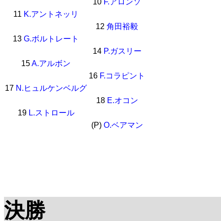
10
F.アロンソ
11
K.アントネッリ
12
角田裕毅
13
G.ボルトレート
14
P.ガスリー
15
A.アルボン
16
F.コラピント
17
N.ヒュルケンベルグ
18
E.オコン
19
L.ストロール
(P)
O.ベアマン
決勝