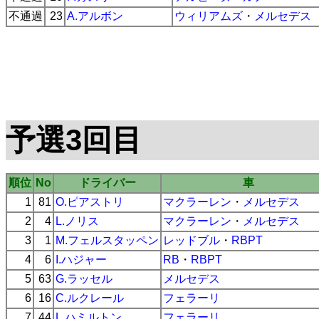
不通過
23
A.アルボン
ウィリアムズ
・
メルセデス
予選3回目
順位
No
ドライバー
車
1
81
O.ピアストリ
マクラーレン
・
メルセデス
2
4
L.ノリス
マクラーレン
・
メルセデス
3
1
M.フェルスタッペン
レッドブル
・
RBPT
4
6
I.ハジャー
RB
・
RBPT
5
63
G.ラッセル
メルセデス
6
16
C.ルクレール
フェラーリ
7
44
L.ハミルトン
フェラーリ