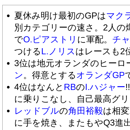
夏休み明け最初のGPは
マク
別カテゴリーの速さ。2人の
で
O.ピアストリ
に軍配。
チ
つける
L.ノリス
はレースも2
3位は地元オランダのヒーロ
ン
。得意とする
オランダGP
4位はなんと
RB
の
I.ハジャー
に乗りこなし、自己最高グリッ
レッドブル
の
角田裕毅
は相変
に手を焼き、またもやQ3進