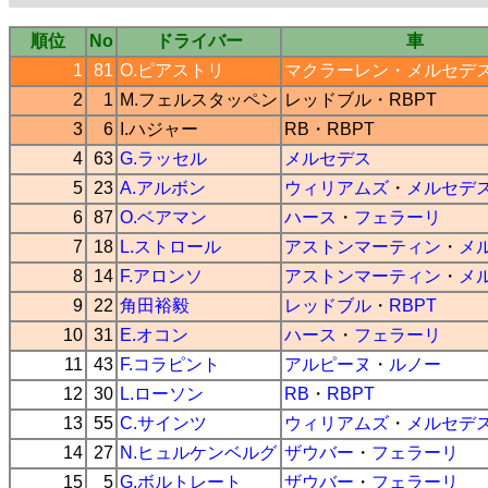
順位
No
ドライバー
車
1
81
O.ピアストリ
マクラーレン
・
メルセデ
2
1
M.フェルスタッペン
レッドブル
・
RBPT
3
6
I.ハジャー
RB
・
RBPT
4
63
G.ラッセル
メルセデス
5
23
A.アルボン
ウィリアムズ
・
メルセデ
6
87
O.ベアマン
ハース
・
フェラーリ
7
18
L.ストロール
アストンマーティン
・
メ
8
14
F.アロンソ
アストンマーティン
・
メ
9
22
角田裕毅
レッドブル
・
RBPT
10
31
E.オコン
ハース
・
フェラーリ
11
43
F.コラピント
アルピーヌ
・
ルノー
12
30
L.ローソン
RB
・
RBPT
13
55
C.サインツ
ウィリアムズ
・
メルセデ
14
27
N.ヒュルケンベルグ
ザウバー
・
フェラーリ
15
5
G.ボルトレート
ザウバー
・
フェラーリ