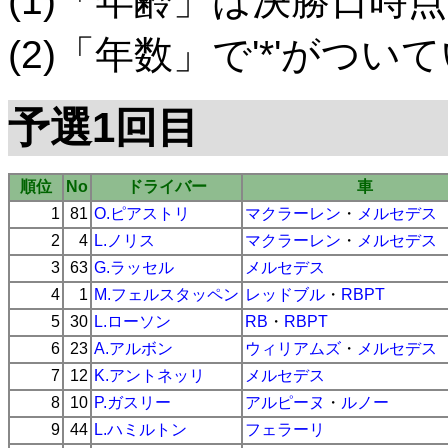
(1)「年齢」は決勝日時点
(2)「年数」で'*'がつ
予選1回目
順位
No
ドライバー
車
1
81
O.ピアストリ
マクラーレン
・
メルセデス
2
4
L.ノリス
マクラーレン
・
メルセデス
3
63
G.ラッセル
メルセデス
4
1
M.フェルスタッペン
レッドブル
・
RBPT
5
30
L.ローソン
RB
・
RBPT
6
23
A.アルボン
ウィリアムズ
・
メルセデス
7
12
K.アントネッリ
メルセデス
8
10
P.ガスリー
アルピーヌ
・
ルノー
9
44
L.ハミルトン
フェラーリ