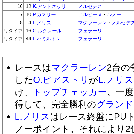
16
12
K.アントネッリ
メルセデス
17
10
P.ガスリー
アルピーヌ
・
ルノー
18
4
L.ノリス
マクラーレン
・
メルセデ
リタイア
16
C.ルクレール
フェラーリ
リタイア
44
L.ハミルトン
フェラーリ
レースは
マクラーレン
2台の
した
O.ピアストリ
が
L.ノリス
け、
トップチェッカー
。一
得して、完全勝利の
グランド
L.ノリス
はレース終盤にPU
ノーポイント。それにより2