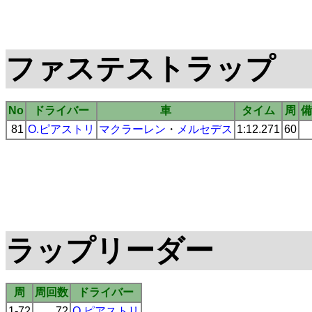
ファステストラップ
No
ドライバー
車
タイム
周
備
81
O.ピアストリ
マクラーレン
・
メルセデス
1:12.271
60
ラップリーダー
周
周回数
ドライバー
1-72
72
O.ピアストリ