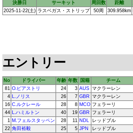
決勝日
サーキット
周回数
距離
2025-11-22(土)
ラスベガス・ストリップ
50周
309.958km
エントリー
No
ドライバー
年齢
年数
国籍
チーム
81
O.ピアストリ
24
3
AUS
マクラーレン
4
L.ノリス
26
7
GBR
マクラーレン
16
C.ルクレール
28
8
MCO
フェラーリ
44
L.ハミルトン
40
19
GBR
フェラーリ
1
M.フェルスタッペン
28
11
NDL
レッドブル
22
角田裕毅
25
5
JPN
レッドブル