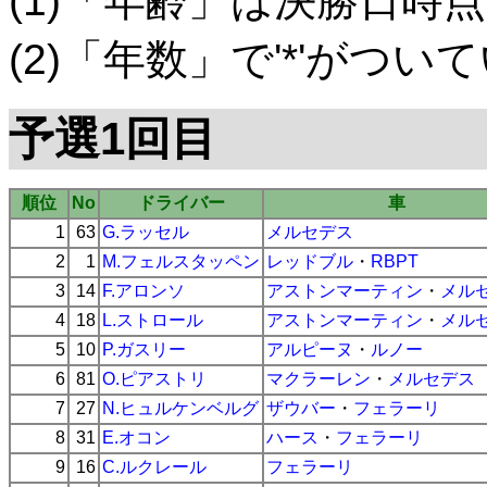
(1)「年齢」は決勝日時点
(2)「年数」で'*'がつ
予選1回目
順位
No
ドライバー
車
1
63
G.ラッセル
メルセデス
2
1
M.フェルスタッペン
レッドブル
・
RBPT
3
14
F.アロンソ
アストンマーティン
・
メル
4
18
L.ストロール
アストンマーティン
・
メル
5
10
P.ガスリー
アルピーヌ
・
ルノー
6
81
O.ピアストリ
マクラーレン
・
メルセデス
7
27
N.ヒュルケンベルグ
ザウバー
・
フェラーリ
8
31
E.オコン
ハース
・
フェラーリ
9
16
C.ルクレール
フェラーリ