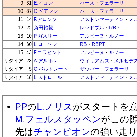
9
31
E.オコン
ハース
・
フェラーリ
10
87
O.ベアマン
ハース
・
フェラーリ
11
14
F.アロンソ
アストンマーティン
・
メ
12
22
角田裕毅
レッドブル
・
RBPT
13
10
P.ガスリー
アルピーヌ
・
ルノー
14
30
L.ローソン
RB
・
RBPT
15
43
F.コラピント
アルピーヌ
・
ルノー
リタイア
23
A.アルボン
ウィリアムズ
・
メルセデ
リタイア
5
G.ボルトレート
ザウバー
・
フェラーリ
リタイア
18
L.ストロール
アストンマーティン
・
メ
PP
の
L.ノリス
がスタートを意
M.フェルスタッペン
がこの
先は
チャンピオン
の強い走