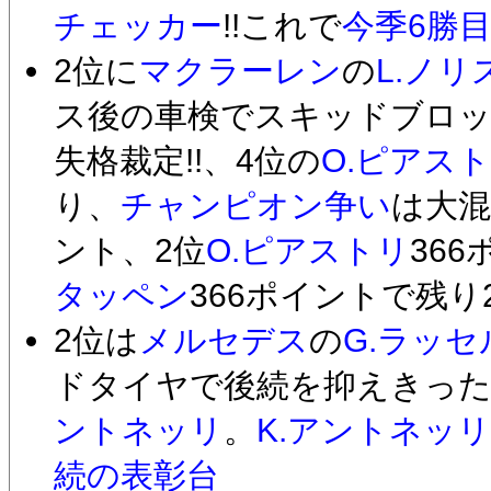
チェッカー
!!これで
今季6勝
2位に
マクラーレン
の
L.ノリ
ス後の車検でスキッドブロッ
失格裁定!!、4位の
O.ピアス
り、
チャンピオン争い
は大混
ント、2位
O.ピアストリ
36
タッペン
366ポイントで残り
2位は
メルセデス
の
G.ラッセ
ドタイヤで後続を抑えきっ
ントネッリ
。
K.アントネッリ
続の表彰台