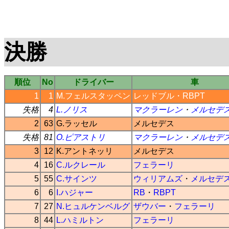
決勝
順位
No
ドライバー
車
1
1
M.フェルスタッペン
レッドブル
・
RBPT
失格
4
L.ノリス
マクラーレン
・
メルセデ
2
63
G.ラッセル
メルセデス
失格
81
O.ピアストリ
マクラーレン
・
メルセデ
3
12
K.アントネッリ
メルセデス
4
16
C.ルクレール
フェラーリ
5
55
C.サインツ
ウィリアムズ
・
メルセデ
6
6
I.ハジャー
RB
・
RBPT
7
27
N.ヒュルケンベルグ
ザウバー
・
フェラーリ
8
44
L.ハミルトン
フェラーリ