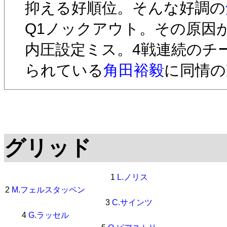
抑える好順位。そんな好調の
Q1ノックアウト。その原因
内圧設定ミス。4戦連続のチ
られている
角田裕毅
に同情の
グリッド
1
L.ノリス
2
M.フェルスタッペン
3
C.サインツ
4
G.ラッセル