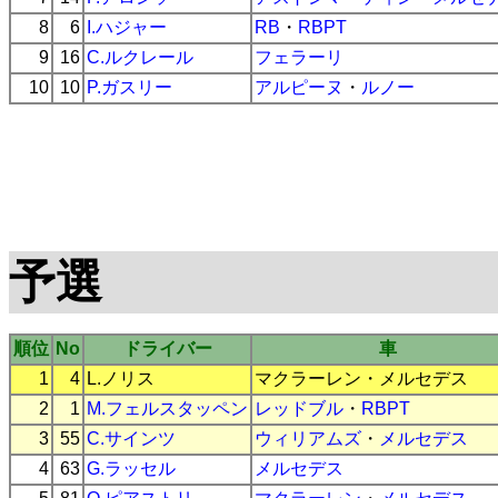
8
6
I.ハジャー
RB
・
RBPT
9
16
C.ルクレール
フェラーリ
10
10
P.ガスリー
アルピーヌ
・
ルノー
予選
順位
No
ドライバー
車
1
4
L.ノリス
マクラーレン
・
メルセデス
2
1
M.フェルスタッペン
レッドブル
・
RBPT
3
55
C.サインツ
ウィリアムズ
・
メルセデス
4
63
G.ラッセル
メルセデス