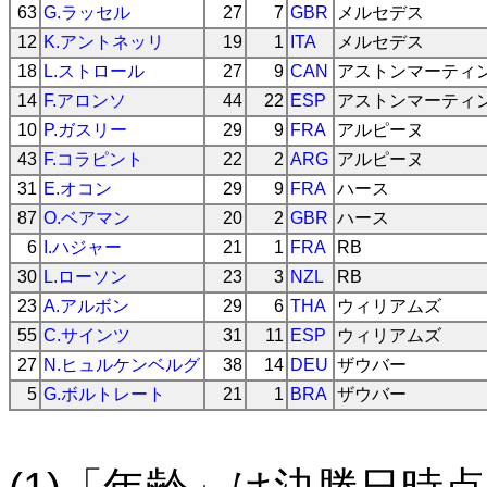
63
G.ラッセル
27
7
GBR
メルセデス
12
K.アントネッリ
19
1
ITA
メルセデス
18
L.ストロール
27
9
CAN
アストンマーティ
14
F.アロンソ
44
22
ESP
アストンマーティ
10
P.ガスリー
29
9
FRA
アルピーヌ
43
F.コラピント
22
2
ARG
アルピーヌ
31
E.オコン
29
9
FRA
ハース
87
O.ベアマン
20
2
GBR
ハース
6
I.ハジャー
21
1
FRA
RB
30
L.ローソン
23
3
NZL
RB
23
A.アルボン
29
6
THA
ウィリアムズ
55
C.サインツ
31
11
ESP
ウィリアムズ
27
N.ヒュルケンベルグ
38
14
DEU
ザウバー
5
G.ボルトレート
21
1
BRA
ザウバー