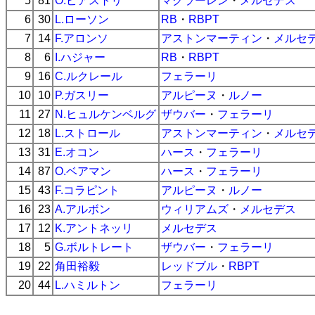
5
81
O.ピアストリ
マクラーレン
・
メルセデス
6
30
L.ローソン
RB
・
RBPT
7
14
F.アロンソ
アストンマーティン
・
メルセ
8
6
I.ハジャー
RB
・
RBPT
9
16
C.ルクレール
フェラーリ
10
10
P.ガスリー
アルピーヌ
・
ルノー
11
27
N.ヒュルケンベルグ
ザウバー
・
フェラーリ
12
18
L.ストロール
アストンマーティン
・
メルセ
13
31
E.オコン
ハース
・
フェラーリ
14
87
O.ベアマン
ハース
・
フェラーリ
15
43
F.コラピント
アルピーヌ
・
ルノー
16
23
A.アルボン
ウィリアムズ
・
メルセデス
17
12
K.アントネッリ
メルセデス
18
5
G.ボルトレート
ザウバー
・
フェラーリ
19
22
角田裕毅
レッドブル
・
RBPT
20
44
L.ハミルトン
フェラーリ