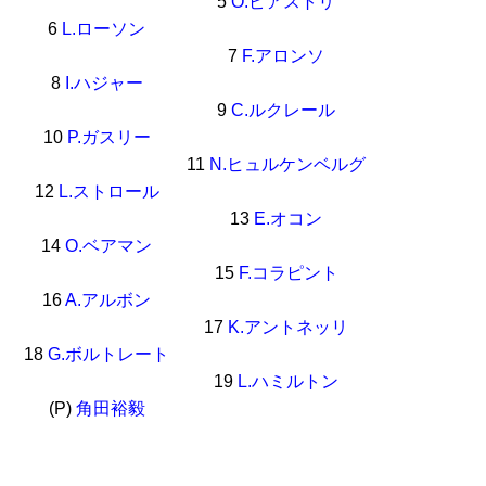
5
O.ピアストリ
6
L.ローソン
7
F.アロンソ
8
I.ハジャー
9
C.ルクレール
10
P.ガスリー
11
N.ヒュルケンベルグ
12
L.ストロール
13
E.オコン
14
O.ベアマン
15
F.コラピント
16
A.アルボン
17
K.アントネッリ
18
G.ボルトレート
19
L.ハミルトン
(P)
角田裕毅