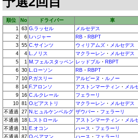
予選2回目
順位
No
ドライバー
車
1
63
G.ラッセル
メルセデス
2
6
I.ハジャー
RB
・
RBPT
3
55
C.サインツ
ウィリアムズ
・
メルセデス
4
4
L.ノリス
マクラーレン
・
メルセデス
5
1
M.フェルスタッペン
レッドブル
・
RBPT
6
30
L.ローソン
RB
・
RBPT
7
10
P.ガスリー
アルピーヌ
・
ルノー
8
14
F.アロンソ
アストンマーティン
・
メル
9
16
C.ルクレール
フェラーリ
10
81
O.ピアストリ
マクラーレン
・
メルセデス
不通過
27
N.ヒュルケンベルグ
ザウバー
・
フェラーリ
不通過
18
L.ストロール
アストンマーティン
・
メル
不通過
31
E.オコン
ハース
・
フェラーリ
不通過
87
O.ベアマン
ハース
・
フェラーリ