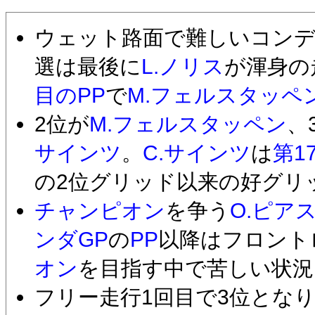
ウェット路面で難しいコン
選は最後に
L.ノリス
が渾身の
目のPP
で
M.フェルスタッペ
2位が
M.フェルスタッペン
、
サインツ
。
C.サインツ
は
第1
の2位グリッド以来の好グリ
チャンピオン
を争う
O.ピア
ンダGP
の
PP
以降はフロント
オン
を目指す中で苦しい状況
フリー走行1回目で3位とな