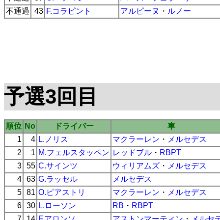
不通過
43
F.コラピント
アルピーヌ
・
ルノー
予選3回目
順位
No
ドライバー
車
1
4
L.ノリス
マクラーレン
・
メルセデス
2
1
M.フェルスタッペン
レッドブル
・
RBPT
3
55
C.サインツ
ウィリアムズ
・
メルセデス
4
63
G.ラッセル
メルセデス
5
81
O.ピアストリ
マクラーレン
・
メルセデス
6
30
L.ローソン
RB
・
RBPT
7
14
F.アロンソ
アストンマーティン
・
メルセ