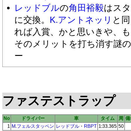
レッドブル
の
角田裕毅
はスタ
に交換。
K.アントネッリ
と同
れば入賞、かと思いきや、も
そのメリットを打ち消す謎の
ー
ファステストラップ
No
ドライバー
車
タイム
周
備
1
M.フェルスタッペン
レッドブル
・
RBPT
1:33.365
50