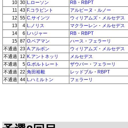
10
30
L.ローソン
RB
・
RBPT
11
43
F.コラピント
アルピーヌ
・
ルノー
12
55
C.サインツ
ウィリアムズ
・
メルセデス
13
4
L.ノリス
マクラーレン
・
メルセデス
14
6
I.ハジャー
RB
・
RBPT
15
87
O.ベアマン
ハース
・
フェラーリ
不通過
23
A.アルボン
ウィリアムズ
・
メルセデス
不通過
12
K.アントネッリ
メルセデス
不通過
5
G.ボルトレート
ザウバー
・
フェラーリ
不通過
22
角田裕毅
レッドブル
・
RBPT
不通過
44
L.ハミルトン
フェラーリ