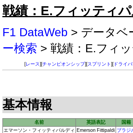
戦績：E.フィッティ
F1 DataWeb
> データベ
ー検索
> 戦績：E.フィ
[
レース
][
チャンピオンシップ
][
スプリント
][
ドライバ
基本情報
名前
英語表記
国籍
エマーソン・フィッティパルディ
Emerson Fittipaldi
ブラジ