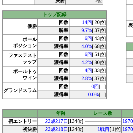
決勝
1位
トップ記録
回数
14回
[ 20位]
表
優勝
勝率
9.7%
[ 37位]
回数
6回
[ 43位]
ポール
ポジション
獲得率
4.0%
[ 68位]
回数
6回
[ 51位]
ファステスト
ラップ
獲得率
4.2%
[ 80位]
回数
4回
[ 33位]
ポールトゥ
ウィン
獲得率
2.8%
[ 37位]
回数
0回
[---]
グランドスラム
獲得率
0.0%
[---]
年齢
レース数
初エントリー
23歳217日
[134位]
19
初決勝
23歳218日
[124位]
1戦目
[ 1位]
19