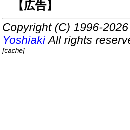
【広告】
Copyright (C) 1996-2026 
Yoshiaki
All rights reserv
[cache]