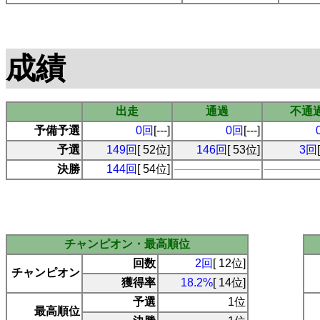
成績
出走
通過
不通
予備予選
0回
[---]
0回
[---]
予選
149回
[ 52位]
146回
[ 53位]
3回
決勝
144回
[ 54位]
チャンピオン・最高順位
回数
2回
[ 12位]
チャンピオン
獲得率
18.2%
[ 14位]
予選
1位
最高順位