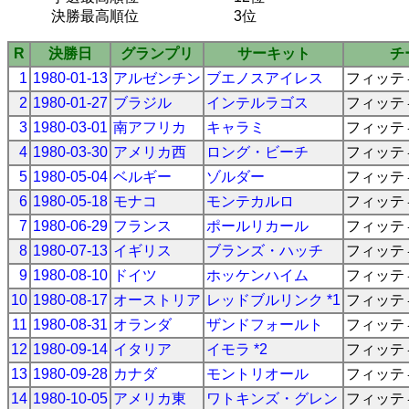
決勝最高順位
3位
R
決勝日
グランプリ
サーキット
チ
1
1980-01-13
アルゼンチン
ブエノスアイレス
フィッテ
2
1980-01-27
ブラジル
インテルラゴス
フィッテ
3
1980-03-01
南アフリカ
キャラミ
フィッテ
4
1980-03-30
アメリカ西
ロング・ビーチ
フィッテ
5
1980-05-04
ベルギー
ゾルダー
フィッテ
6
1980-05-18
モナコ
モンテカルロ
フィッテ
7
1980-06-29
フランス
ポールリカール
フィッテ
8
1980-07-13
イギリス
ブランズ・ハッチ
フィッテ
9
1980-08-10
ドイツ
ホッケンハイム
フィッテ
10
1980-08-17
オーストリア
レッドブルリンク *1
フィッテ
11
1980-08-31
オランダ
ザンドフォールト
フィッテ
12
1980-09-14
イタリア
イモラ *2
フィッテ
13
1980-09-28
カナダ
モントリオール
フィッテ
14
1980-10-05
アメリカ東
ワトキンズ・グレン
フィッテ