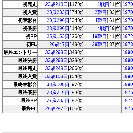
初完走
23歳218日
[117位]
1戦目
[ 1位]
19
初入賞
23歳233日
[ 74位]
2戦目
[ 83位]
19
初表彰台
23歳296日
[ 34位]
4戦目
[ 61位]
19
初優勝
23歳296日
[ 14位]
4戦目
[ 9位]
19
初PP
25歳153日
[ 26位]
19戦目
[ 41位]
19
初FL
26歳47日
[ 49位]
28戦目
[ 87位]
19
最終エントリー
33歳298日
[348位]
19
最終決勝
33歳298日
[329位]
19
最終完走
33歳249日
[266位]
19
最終入賞
33歳158日
[154位]
19
最終表彰台
33歳109日
[ 97位]
19
最終優勝
28歳219日
[ 93位]
19
最終PP
27歳283日
[ 92位]
19
最終FL
28歳297日
[106位]
19