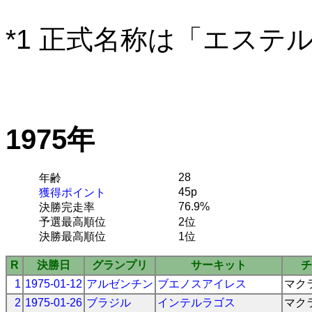
*1 正式名称は「エステ
1975年
28
年齢
45p
獲得ポイント
76.9%
決勝完走率
予選最高順位
2位
決勝最高順位
1位
R
決勝日
グランプリ
サーキット
チ
1
1975-01-12
アルゼンチン
ブエノスアイレス
マク
2
1975-01-26
ブラジル
インテルラゴス
マク