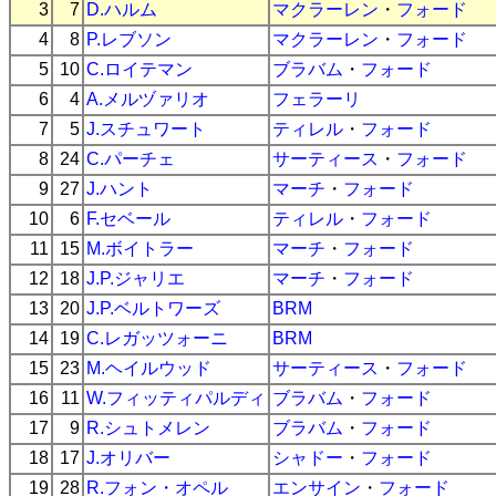
3
7
D.ハルム
マクラーレン
・
フォード
4
8
P.レブソン
マクラーレン
・
フォード
5
10
C.ロイテマン
ブラバム
・
フォード
6
4
A.メルヅァリオ
フェラーリ
7
5
J.スチュワート
ティレル
・
フォード
8
24
C.パーチェ
サーティース
・
フォード
9
27
J.ハント
マーチ
・
フォード
10
6
F.セベール
ティレル
・
フォード
11
15
M.ボイトラー
マーチ
・
フォード
12
18
J.P.ジャリエ
マーチ
・
フォード
13
20
J.P.ベルトワーズ
BRM
14
19
C.レガッツォーニ
BRM
15
23
M.ヘイルウッド
サーティース
・
フォード
16
11
W.フィッティパルディ
ブラバム
・
フォード
17
9
R.シュトメレン
ブラバム
・
フォード
18
17
J.オリバー
シャドー
・
フォード
19
28
R.フォン・オペル
エンサイン
・
フォード