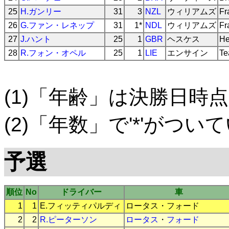
25
H.ガンリー
31
3
NZL
ウィリアムズ
Fr
26
G.ファン・レネップ
31
1*
NDL
ウィリアムズ
Fr
27
J.ハント
25
1
GBR
ヘスケス
He
28
R.フォン・オペル
25
1
LIE
エンサイン
Te
(1)「年齢」は決勝日時点
(2)「年数」で'*'がつ
予選
順位
No
ドライバー
車
1
1
E.フィッティパルディ
ロータス
・
フォード
2
2
R.ピーターソン
ロータス
・
フォード