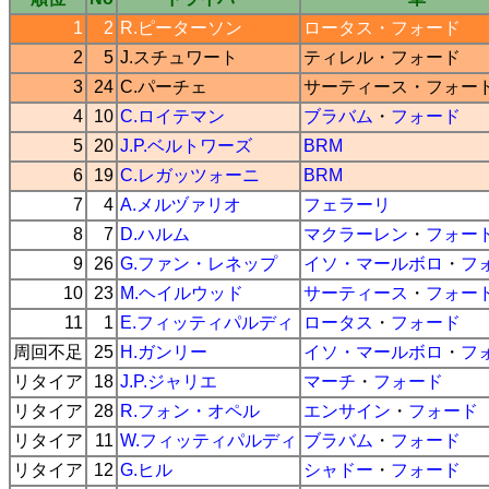
1
2
R.ピーターソン
ロータス
・
フォード
2
5
J.スチュワート
ティレル
・
フォード
3
24
C.パーチェ
サーティース
・
フォー
4
10
C.ロイテマン
ブラバム
・
フォード
5
20
J.P.ベルトワーズ
BRM
6
19
C.レガッツォーニ
BRM
7
4
A.メルヅァリオ
フェラーリ
8
7
D.ハルム
マクラーレン
・
フォー
9
26
G.ファン・レネップ
イソ・マールボロ
・
フ
10
23
M.ヘイルウッド
サーティース
・
フォー
11
1
E.フィッティパルディ
ロータス
・
フォード
周回不足
25
H.ガンリー
イソ・マールボロ
・
フ
リタイア
18
J.P.ジャリエ
マーチ
・
フォード
リタイア
28
R.フォン・オペル
エンサイン
・
フォード
リタイア
11
W.フィッティパルディ
ブラバム
・
フォード
リタイア
12
G.ヒル
シャドー
・
フォード