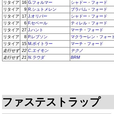
リタイア
16
G.フォルマー
シャドー
・
フォード
リタイア
9
R.シュトメレン
ブラバム
・
フォード
リタイア
17
J.オリバー
シャドー
・
フォード
リタイア
6
F.セベール
ティレル
・
フォード
リタイア
27
J.ハント
マーチ
・
フォード
リタイア
8
P.レブソン
マクラーレン
・
フォー
リタイア
15
M.ボイトラー
マーチ
・
フォード
走行せず
22
C.エイモン
テクノ
走行せず
21
N.ラウダ
BRM
ファステストラップ