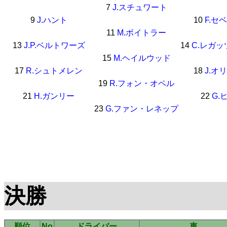
7
J.スチュワート
9
J.ハント
10
F.セ
11
M.ボイトラー
13
J.P.ベルトワーズ
14
C.レガ
15
M.ヘイルウッド
17
R.シュトメレン
18
J.オ
19
R.フォン・オペル
21
H.ガンリー
22
G.
23
G.ファン・レネップ
決勝
順位
No
ドライバー
車