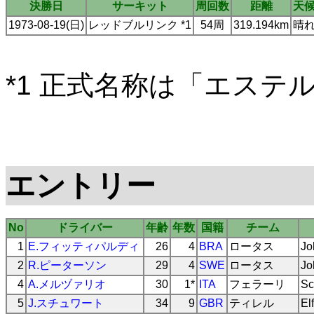
決勝日
サーキット
周回数
距離
天
1973-08-19(日)
レッドブルリンク *1
54周
319.194km
晴
*1 正式名称は「エステ
エントリー
No
ドライバー
年齢
年数
国籍
チーム
1
E.フィッティパルディ
26
4
BRA
ロータス
Jo
2
R.ピーターソン
29
4
SWE
ロータス
Jo
4
A.メルヅァリオ
30
1*
ITA
フェラーリ
Sc
5
J.スチュワート
34
9
GBR
ティレル
El