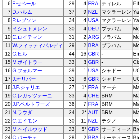
6
F.セベール
29
4
FRA
ティレル
El
7
D.ハルム
37
9
NZL
マクラーレン
Ya
8
P.レブソン
34
4
USA
マクラーレン
Ya
9
R.シュトメレン
30
4
DEU
ブラバム
Mo
10
C.ロイテマン
31
2
ARG
ブラバム
Mo
11
W.フィッティパルディ
29
2
BRA
ブラバム
Mo
12
G.ヒル
44
16
GBR
-
Em
15
M.ボイトラー
33
3
GBR
-
Cl
16
G.フォルマー
39
1
USA
シャドー
UO
17
J.オリバー
31
6
GBR
シャドー
UO
18
J.P.ジャリエ
27
1*
FRA
マーチ
Ma
19
C.レガッツォーニ
33
4
CHE
BRM
Ma
20
J.P.ベルトワーズ
36
7
FRA
BRM
Ma
21
N.ラウダ
24
2*
AUT
BRM
Ma
22
C.エイモン
30
11
NZL
テクノ
Ma
23
M.ヘイルウッド
33
5*
GBR
サーティース
Br
24
C.パーチェ
28
2
BRA
サーティース
Br