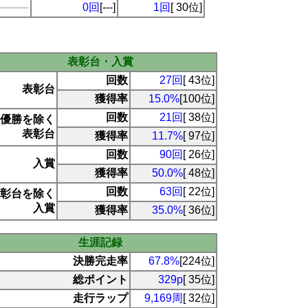
0回
[---]
1回
[ 30位]
表彰台・入賞
回数
27回
[ 43位]
表彰台
獲得率
15.0%
[100位]
回数
21回
[ 38位]
優勝を除く
表彰台
獲得率
11.7%
[ 97位]
回数
90回
[ 26位]
入賞
獲得率
50.0%
[ 48位]
回数
63回
[ 22位]
彰台を除く
入賞
獲得率
35.0%
[ 36位]
生涯記録
決勝完走率
67.8%
[224位]
総ポイント
329p
[ 35位]
走行ラップ
9,169周
[ 32位]