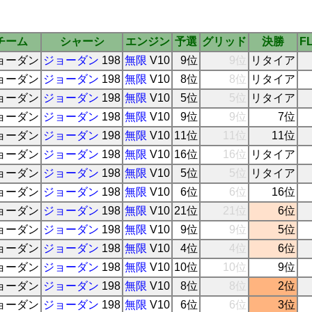
チーム
シャーシ
エンジン
予選
グリッド
決勝
F
ョーダン
ジョーダン
198
無限
V10
9位
9位
リタイア
ョーダン
ジョーダン
198
無限
V10
8位
8位
リタイア
ョーダン
ジョーダン
198
無限
V10
5位
5位
リタイア
ョーダン
ジョーダン
198
無限
V10
9位
9位
7位
ョーダン
ジョーダン
198
無限
V10
11位
11位
11位
ョーダン
ジョーダン
198
無限
V10
16位
16位
リタイア
ョーダン
ジョーダン
198
無限
V10
5位
5位
リタイア
ョーダン
ジョーダン
198
無限
V10
6位
6位
16位
ョーダン
ジョーダン
198
無限
V10
21位
21位
6位
ョーダン
ジョーダン
198
無限
V10
9位
9位
5位
ョーダン
ジョーダン
198
無限
V10
4位
4位
6位
ョーダン
ジョーダン
198
無限
V10
10位
10位
9位
ョーダン
ジョーダン
198
無限
V10
8位
8位
2位
ョーダン
ジョーダン
198
無限
V10
6位
6位
3位