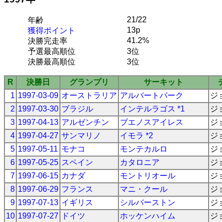
21/22
年齢
13p
獲得ポイント
41.2%
決勝完走率
予選最高順位
3位
決勝最高順位
3位
R
決勝日
グランプリ
サーキット
1
1997-03-09
オーストラリア
アルバートパーク
ジ
2
1997-03-30
ブラジル
インテルラゴス *1
ジ
3
1997-04-13
アルゼンチン
ブエノスアイレス
ジ
4
1997-04-27
サンマリノ
イモラ *2
ジ
5
1997-05-11
モナコ
モンテカルロ
ジ
6
1997-05-25
スペイン
カタロニア
ジ
7
1997-06-15
カナダ
モントリオール
ジ
8
1997-06-29
フランス
マニ・クール
ジ
9
1997-07-13
イギリス
シルバーストン
ジ
10
1997-07-27
ドイツ
ホッケンハイム
ジ