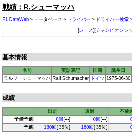
戦績：R.シューマッハ
F1 DataWeb
> データベース >
ドライバー
>
ドライバー検索
[
レース
][
チャンピオンシ
基本情報
名前
英語表記
国籍
誕生日
ラルフ・シューマッハ
Ralf Schumacher
ドイツ
1975-06-30
成績
出走
通過
不通
予備予選
0回
[---]
0回
[---]
予選
180回
[ 35位]
180回
[ 35位]