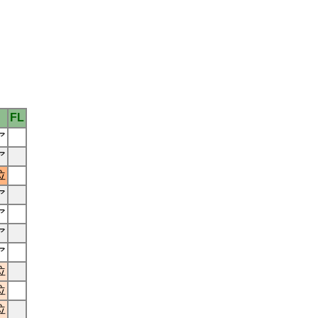
FL
ア
ア
位
ア
ア
ア
ア
位
位
位