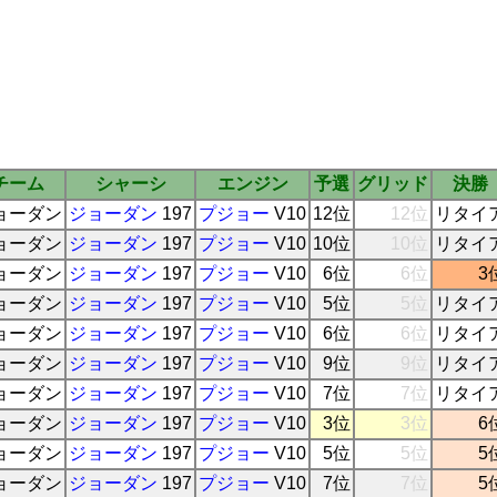
チーム
シャーシ
エンジン
予選
グリッド
決勝
ョーダン
ジョーダン
197
プジョー
V10
12位
12位
リタイ
ョーダン
ジョーダン
197
プジョー
V10
10位
10位
リタイ
ョーダン
ジョーダン
197
プジョー
V10
6位
6位
3
ョーダン
ジョーダン
197
プジョー
V10
5位
5位
リタイ
ョーダン
ジョーダン
197
プジョー
V10
6位
6位
リタイ
ョーダン
ジョーダン
197
プジョー
V10
9位
9位
リタイ
ョーダン
ジョーダン
197
プジョー
V10
7位
7位
リタイ
ョーダン
ジョーダン
197
プジョー
V10
3位
3位
6
ョーダン
ジョーダン
197
プジョー
V10
5位
5位
5
ョーダン
ジョーダン
197
プジョー
V10
7位
7位
5