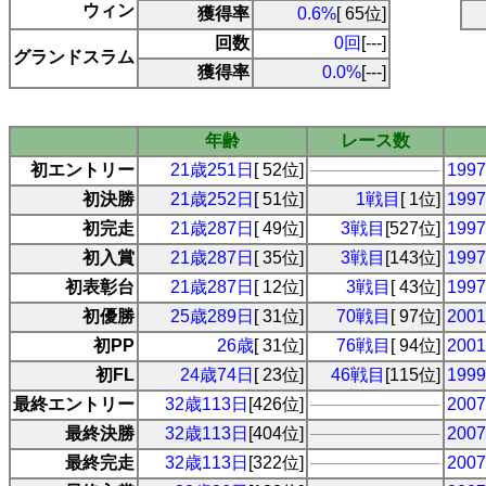
ウィン
獲得率
0.6%
[ 65位]
回数
0回
[---]
グランドスラム
獲得率
0.0%
[---]
年齢
レース数
初エントリー
21歳251日
[ 52位]
19
初決勝
21歳252日
[ 51位]
1戦目
[ 1位]
19
初完走
21歳287日
[ 49位]
3戦目
[527位]
19
初入賞
21歳287日
[ 35位]
3戦目
[143位]
19
初表彰台
21歳287日
[ 12位]
3戦目
[ 43位]
19
初優勝
25歳289日
[ 31位]
70戦目
[ 97位]
20
初PP
26歳
[ 31位]
76戦目
[ 94位]
20
初FL
24歳74日
[ 23位]
46戦目
[115位]
19
最終エントリー
32歳113日
[426位]
20
最終決勝
32歳113日
[404位]
20
最終完走
32歳113日
[322位]
20