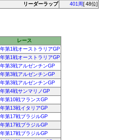
リーダーラップ
401周
[ 48位]
レース
97年第1戦オーストラリアGP
97年第1戦オーストラリアGP
97年第3戦アルゼンチンGP
97年第3戦アルゼンチンGP
97年第3戦アルゼンチンGP
01年第4戦サンマリノGP
01年第10戦フランスGP
99年第13戦イタリアGP
07年第17戦ブラジルGP
07年第17戦ブラジルGP
07年第17戦ブラジルGP