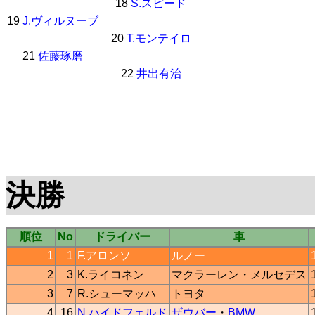
18
S.スピード
19
J.ヴィルヌーブ
20
T.モンテイロ
21
佐藤琢磨
22
井出有治
決勝
順位
No
ドライバー
車
1
1
F.アロンソ
ルノー
2
3
K.ライコネン
マクラーレン
・
メルセデス
3
7
R.シューマッハ
トヨタ
4
16
N.ハイドフェルド
ザウバー
・
BMW