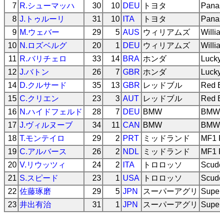
7
R.シューマッハ
30
10
DEU
トヨタ
Pana
8
J.トゥルーリ
31
10
ITA
トヨタ
Pana
9
M.ウェバー
29
5
AUS
ウィリアムズ
Will
10
N.ロズベルグ
20
1
DEU
ウィリアムズ
Will
11
R.バリチェロ
33
14
BRA
ホンダ
Luck
12
J.バトン
26
7
GBR
ホンダ
Luck
14
D.クルサード
35
13
GBR
レッドブル
Red B
15
C.クリエン
23
3
AUT
レッドブル
Red B
16
N.ハイドフェルド
28
7
DEU
BMW
BMW 
17
J.ヴィルヌーブ
34
11
CAN
BMW
BMW 
18
T.モンテイロ
29
2
PRT
ミッドランド
MF1 
19
C.アルバース
26
2
NDL
ミッドランド
MF1 
20
V.リウッツィ
24
2
ITA
トロロッソ
Scud
21
S.スピード
23
1
USA
トロロッソ
Scud
22
佐藤琢磨
29
5
JPN
スーパーアグリ
Supe
23
井出有治
31
1
JPN
スーパーアグリ
Supe