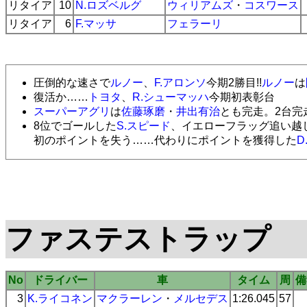
リタイア
10
N.ロズベルグ
ウィリアムズ
・
コスワース
リタイア
6
F.マッサ
フェラーリ
圧倒的な速さで
ルノー
、
F.アロンソ
今期2勝目!!
ルノー
は
復活か……
トヨタ
、
R.シューマッハ
今期初表彰台
スーパーアグリ
は
佐藤琢磨
・
井出有治
とも完走。2台完
8位でゴールした
S.スピード
、イエローフラッグ追い越
初のポイントを失う……代わりにポイントを獲得した
D
ファステストラップ
No
ドライバー
車
タイム
周
備
3
K.ライコネン
マクラーレン
・
メルセデス
1:26.045
57