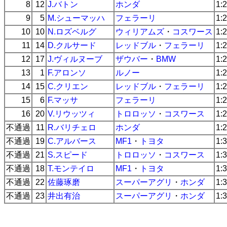
8
12
J.バトン
ホンダ
1:
9
5
M.シューマッハ
フェラーリ
1:
10
10
N.ロズベルグ
ウィリアムズ
・
コスワース
1:
11
14
D.クルサード
レッドブル
・
フェラーリ
1:
12
17
J.ヴィルヌーブ
ザウバー
・
BMW
1:
13
1
F.アロンソ
ルノー
1:
14
15
C.クリエン
レッドブル
・
フェラーリ
1:
15
6
F.マッサ
フェラーリ
1:
16
20
V.リウッツィ
トロロッソ
・
コスワース
1:
不通過
11
R.バリチェロ
ホンダ
1:
不通過
19
C.アルバース
MF1
・
トヨタ
1:
不通過
21
S.スピード
トロロッソ
・
コスワース
1:
不通過
18
T.モンテイロ
MF1
・
トヨタ
1:
不通過
22
佐藤琢磨
スーパーアグリ
・
ホンダ
1:
不通過
23
井出有治
スーパーアグリ
・
ホンダ
1: