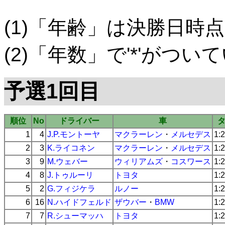
(1)「年齢」は決勝日時点
(2)「年数」で'*'がつ
予選1回目
順位
No
ドライバー
車
1
4
J.P.モントーヤ
マクラーレン
・
メルセデス
1:
2
3
K.ライコネン
マクラーレン
・
メルセデス
1:
3
9
M.ウェバー
ウィリアムズ
・
コスワース
1:
4
8
J.トゥルーリ
トヨタ
1:
5
2
G.フィジケラ
ルノー
1:
6
16
N.ハイドフェルド
ザウバー
・
BMW
1:
7
7
R.シューマッハ
トヨタ
1: