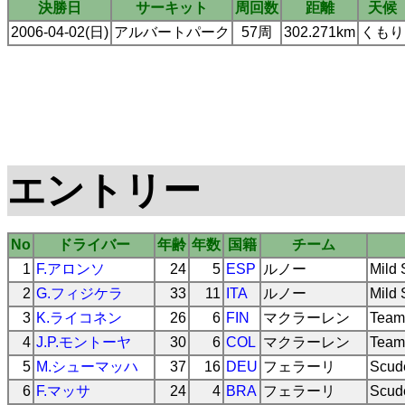
決勝日
サーキット
周回数
距離
天候
2006-04-02(日)
アルバートパーク
57周
302.271km
くもり
エントリー
No
ドライバー
年齢
年数
国籍
チーム
1
F.アロンソ
24
5
ESP
ルノー
Mild
2
G.フィジケラ
33
11
ITA
ルノー
Mild
3
K.ライコネン
26
6
FIN
マクラーレン
Team
4
J.P.モントーヤ
30
6
COL
マクラーレン
Team
5
M.シューマッハ
37
16
DEU
フェラーリ
Scude
6
F.マッサ
24
4
BRA
フェラーリ
Scude