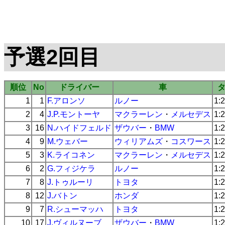
予選2回目
順位
No
ドライバー
車
1
1
F.アロンソ
ルノー
1:
2
4
J.P.モントーヤ
マクラーレン
・
メルセデス
1:
3
16
N.ハイドフェルド
ザウバー
・
BMW
1:
4
9
M.ウェバー
ウィリアムズ
・
コスワース
1:
5
3
K.ライコネン
マクラーレン
・
メルセデス
1:
6
2
G.フィジケラ
ルノー
1:
7
8
J.トゥルーリ
トヨタ
1:
8
12
J.バトン
ホンダ
1:
9
7
R.シューマッハ
トヨタ
1:
10
17
J.ヴィルヌーブ
ザウバー
・
BMW
1: