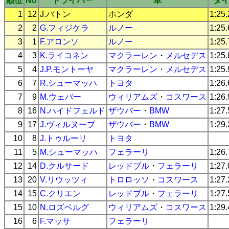
順位
No
ドライバー
車
タ
1
12
J.バトン
ホンダ
1:25
2
2
G.フィジケラ
ルノー
1:25
3
1
F.アロンソ
ルノー
1:25
4
3
K.ライコネン
マクラーレン
・
メルセデス
1:25
5
4
J.P.モントーヤ
マクラーレン
・
メルセデス
1:25
6
7
R.シューマッハ
トヨタ
1:26
7
9
M.ウェバー
ウィリアムズ
・
コスワース
1:26
8
16
N.ハイドフェルド
ザウバー
・
BMW
1:27
9
17
J.ヴィルヌーブ
ザウバー
・
BMW
1:29
10
8
J.トゥルーリ
トヨタ
11
5
M.シューマッハ
フェラーリ
1:26
12
14
D.クルサード
レッドブル
・
フェラーリ
1:27
13
20
V.リウッツィ
トロロッソ
・
コスワース
1:27
14
15
C.クリエン
レッドブル
・
フェラーリ
1:27
15
10
N.ロズベルグ
ウィリアムズ
・
コスワース
1:29
16
6
F.マッサ
フェラーリ