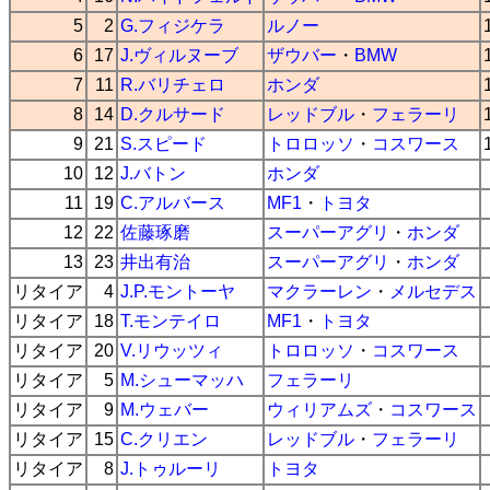
5
2
G.フィジケラ
ルノー
6
17
J.ヴィルヌーブ
ザウバー
・
BMW
7
11
R.バリチェロ
ホンダ
8
14
D.クルサード
レッドブル
・
フェラーリ
9
21
S.スピード
トロロッソ
・
コスワース
10
12
J.バトン
ホンダ
11
19
C.アルバース
MF1
・
トヨタ
12
22
佐藤琢磨
スーパーアグリ
・
ホンダ
13
23
井出有治
スーパーアグリ
・
ホンダ
リタイア
4
J.P.モントーヤ
マクラーレン
・
メルセデス
リタイア
18
T.モンテイロ
MF1
・
トヨタ
リタイア
20
V.リウッツィ
トロロッソ
・
コスワース
リタイア
5
M.シューマッハ
フェラーリ
リタイア
9
M.ウェバー
ウィリアムズ
・
コスワース
リタイア
15
C.クリエン
レッドブル
・
フェラーリ
リタイア
8
J.トゥルーリ
トヨタ