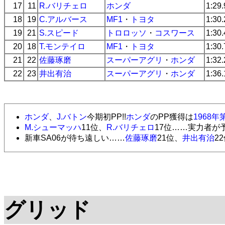
17
11
R.バリチェロ
ホンダ
1:29
18
19
C.アルバース
MF1
・
トヨタ
1:30
19
21
S.スピード
トロロッソ
・
コスワース
1:30
20
18
T.モンテイロ
MF1
・
トヨタ
1:30
21
22
佐藤琢磨
スーパーアグリ
・
ホンダ
1:32
22
23
井出有治
スーパーアグリ
・
ホンダ
1:36
ホンダ
、
J.バトン
今期初PP!!
ホンダ
のPP獲得は
1968
M.シューマッハ
11位、
R.バリチェロ
17位……実力者が
新車SA06が待ち遠しい……
佐藤琢磨
21位、
井出有治
2
グリッド