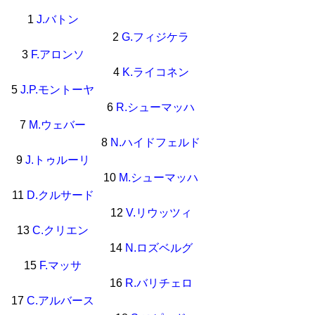
1
J.バトン
2
G.フィジケラ
3
F.アロンソ
4
K.ライコネン
5
J.P.モントーヤ
6
R.シューマッハ
7
M.ウェバー
8
N.ハイドフェルド
9
J.トゥルーリ
10
M.シューマッハ
11
D.クルサード
12
V.リウッツィ
13
C.クリエン
14
N.ロズベルグ
15
F.マッサ
16
R.バリチェロ
17
C.アルバース