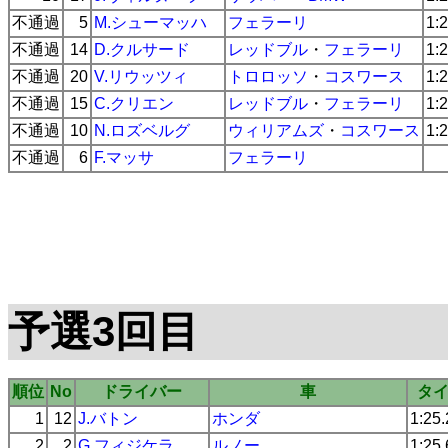
不通過
5
M.シューマッハ
フェラーリ
1:
不通過
14
D.クルサード
レッドブル
・
フェラーリ
1:
不通過
20
V.リウッツィ
トロロッソ
・
コスワース
1:
不通過
15
C.クリエン
レッドブル
・
フェラーリ
1:
不通過
10
N.ロズベルグ
ウィリアムズ
・
コスワース
1:
不通過
6
F.マッサ
フェラーリ
予選3回目
順位
No
ドライバー
車
タ
1
12
J.バトン
ホンダ
1:25
2
2
G.フィジケラ
ルノー
1:25