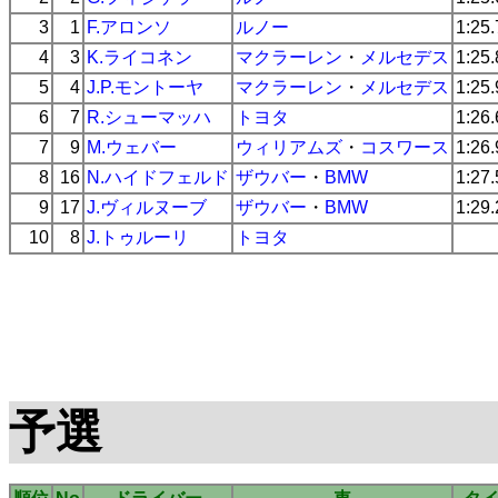
3
1
F.アロンソ
ルノー
1:25
4
3
K.ライコネン
マクラーレン
・
メルセデス
1:25
5
4
J.P.モントーヤ
マクラーレン
・
メルセデス
1:25
6
7
R.シューマッハ
トヨタ
1:26
7
9
M.ウェバー
ウィリアムズ
・
コスワース
1:26
8
16
N.ハイドフェルド
ザウバー
・
BMW
1:27
9
17
J.ヴィルヌーブ
ザウバー
・
BMW
1:29
10
8
J.トゥルーリ
トヨタ
予選