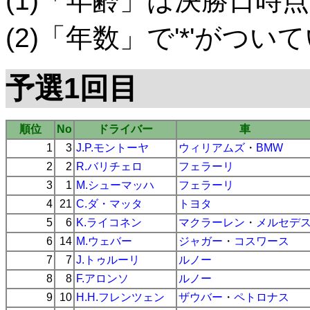
(1)「年齢」は決勝日時点
(2)「年数」で'*'がつ
予選1回目
順位
No
ドライバー
車
1
3
J.P.モントーヤ
ウィリアムズ
・
BMW
2
2
R.バリチェロ
フェラーリ
3
1
M.シューマッハ
フェラーリ
4
21
C.ダ・マッタ
トヨタ
5
6
K.ライコネン
マクラーレン
・
メルセデ
6
14
M.ウェバー
ジャガー
・
コスワース
7
7
J.トゥルーリ
ルノー
8
8
F.アロンソ
ルノー
9
10
H.H.フレンツェン
ザウバー
・
ペトロナス