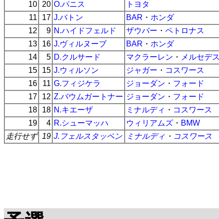
10
20
O.パニス
トヨタ
11
17
J.バトン
BAR
・
ホンダ
12
9
N.ハイドフェルド
ザウバー
・
ペトロナス
13
16
J.ヴィルヌーブ
BAR
・
ホンダ
14
5
D.クルサード
マクラーレン
・
メルセデ
15
15
J.ウィルソン
ジャガー
・
コスワース
16
11
G.フィジケラ
ジョーダン
・
フォード
17
12
Z.バウムガートナー
ジョーダン
・
フォード
18
18
N.キエーザ
ミナルディ
・
コスワース
19
4
R.シューマッハ
ウィリアムズ
・
BMW
走行せず
19
J.フェルスタッペン
ミナルディ
・
コスワース