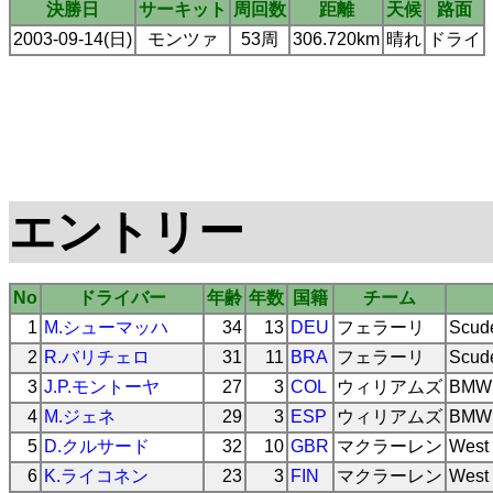
決勝日
サーキット
周回数
距離
天候
路面
2003-09-14(日)
モンツァ
53周
306.720km
晴れ
ドライ
エントリー
No
ドライバー
年齢
年数
国籍
チーム
1
M.シューマッハ
34
13
DEU
フェラーリ
Scude
2
R.バリチェロ
31
11
BRA
フェラーリ
Scude
3
J.P.モントーヤ
27
3
COL
ウィリアムズ
BMW 
4
M.ジェネ
29
3
ESP
ウィリアムズ
BMW 
5
D.クルサード
32
10
GBR
マクラーレン
West
6
K.ライコネン
23
3
FIN
マクラーレン
West