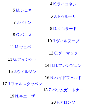
4
K.ライコネン
5
M.ジェネ
6
J.トゥルーリ
7
J.バトン
8
D.クルサード
9
O.パニス
10
J.ヴィルヌーブ
11
M.ウェバー
12
C.ダ・マッタ
13
G.フィジケラ
14
H.H.フレンツェン
15
J.ウィルソン
16
N.ハイドフェルド
17
J.フェルスタッペン
18
Z.バウムガートナー
19
N.キエーザ
20
F.アロンソ