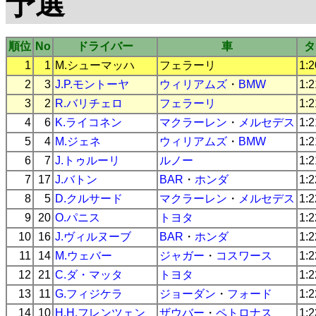
予選
順位
No
ドライバー
車
タ
1
1
M.シューマッハ
フェラーリ
1:2
2
3
J.P.モントーヤ
ウィリアムズ
・
BMW
1:2
3
2
R.バリチェロ
フェラーリ
1:2
4
6
K.ライコネン
マクラーレン
・
メルセデス
1:2
5
4
M.ジェネ
ウィリアムズ
・
BMW
1:2
6
7
J.トゥルーリ
ルノー
1:2
7
17
J.バトン
BAR
・
ホンダ
1:2
8
5
D.クルサード
マクラーレン
・
メルセデス
1:2
9
20
O.パニス
トヨタ
1:2
10
16
J.ヴィルヌーブ
BAR
・
ホンダ
1:2
11
14
M.ウェバー
ジャガー
・
コスワース
1:2
12
21
C.ダ・マッタ
トヨタ
1:2
13
11
G.フィジケラ
ジョーダン
・
フォード
1:2
14
10
H.H.フレンツェン
ザウバー
・
ペトロナス
1:2