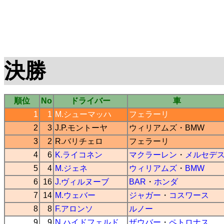
決勝
順位
No
ドライバー
車
1
1
M.シューマッハ
フェラーリ
2
3
J.P.モントーヤ
ウィリアムズ
・
BMW
3
2
R.バリチェロ
フェラーリ
4
6
K.ライコネン
マクラーレン
・
メルセデ
5
4
M.ジェネ
ウィリアムズ
・
BMW
6
16
J.ヴィルヌーブ
BAR
・
ホンダ
7
14
M.ウェバー
ジャガー
・
コスワース
8
8
F.アロンソ
ルノー
9
9
N.ハイドフェルド
ザウバー
・
ペトロナス