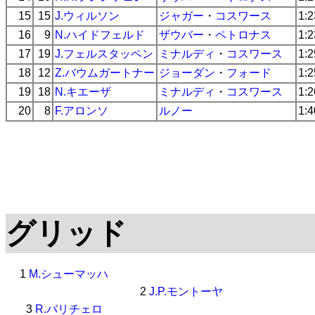
15
15
J.ウィルソン
ジャガー
・
コスワース
1:2
16
9
N.ハイドフェルド
ザウバー
・
ペトロナス
1:2
17
19
J.フェルスタッペン
ミナルディ
・
コスワース
1:2
18
12
Z.バウムガートナー
ジョーダン
・
フォード
1:2
19
18
N.キエーザ
ミナルディ
・
コスワース
1:2
20
8
F.アロンソ
ルノー
1:4
グリッド
1
M.シューマッハ
2
J.P.モントーヤ
3
R.バリチェロ