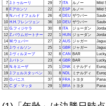
7
J.トゥルーリ
29
7
ITA
ルノー
Mild 
8
F.アロンソ
22
2
ESP
ルノー
Mild 
9
N.ハイドフェルド
26
4
DEU
ザウバー
Saube
10
H.H.フレンツェン
36
10
DEU
ザウバー
Saube
11
G.フィジケラ
30
8
ITA
ジョーダン
Jorda
12
Z.バウムガートナー
22
1
HUN
ジョーダン
Jorda
14
M.ウェバー
27
2
AUS
ジャガー
Jagua
15
J.ウィルソン
25
1
GBR
ジャガー
Jagua
16
J.ヴィルヌーブ
32
8
CAN
BAR
Lucky
17
J.バトン
23
4
GBR
BAR
Lucky
18
N.キエーザ
25
1
DNK
ミナルディ
Europ
19
J.フェルスタッペン
31
8
NDL
ミナルディ
Europ
20
O.パニス
37
9
FRA
トヨタ
Panas
21
C.ダ・マッタ
29
1
BRA
トヨタ
Panas