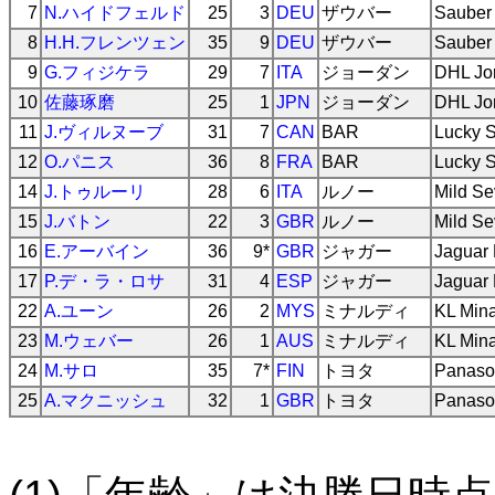
7
N.ハイドフェルド
25
3
DEU
ザウバー
Sauber
8
H.H.フレンツェン
35
9
DEU
ザウバー
Sauber
9
G.フィジケラ
29
7
ITA
ジョーダン
DHL Jo
10
佐藤琢磨
25
1
JPN
ジョーダン
DHL Jo
11
J.ヴィルヌーブ
31
7
CAN
BAR
Lucky S
12
O.パニス
36
8
FRA
BAR
Lucky S
14
J.トゥルーリ
28
6
ITA
ルノー
Mild S
15
J.バトン
22
3
GBR
ルノー
Mild S
16
E.アーバイン
36
9*
GBR
ジャガー
Jaguar
17
P.デ・ラ・ロサ
31
4
ESP
ジャガー
Jaguar
22
A.ユーン
26
2
MYS
ミナルディ
KL Mina
23
M.ウェバー
26
1
AUS
ミナルディ
KL Mina
24
M.サロ
35
7*
FIN
トヨタ
Panaso
25
A.マクニッシュ
32
1
GBR
トヨタ
Panaso