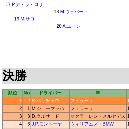
17
P.デ・ラ・ロサ
18
M.ウェバー
19
M.サロ
20
A.ユーン
決勝
順位
No
ドライバー
車
1
2
R.バリチェロ
フェラーリ
2
1
M.シューマッハ
フェラーリ
3
3
D.クルサード
マクラーレン
・
メルセデス
4
6
J.P.モントーヤ
ウィリアムズ
・
BMW