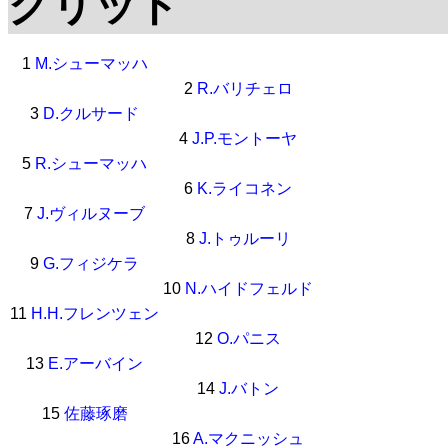
グリッド
1
M.シューマッハ
2
R.バリチェロ
3
D.クルサード
4
J.P.モントーヤ
5
R.シューマッハ
6
K.ライコネン
7
J.ヴィルヌーブ
8
J.トゥルーリ
9
G.フィジケラ
10
N.ハイドフェルド
11
H.H.フレンツェン
12
O.パニス
13
E.アーバイン
14
J.バトン
15
佐藤琢磨
16
A.マクニッシュ