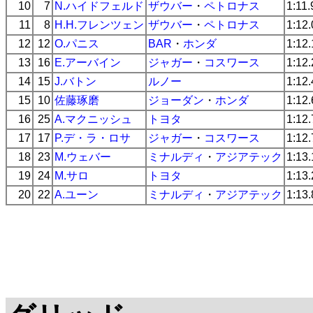
10
7
N.ハイドフェルド
ザウバー
・
ペトロナス
1:11
11
8
H.H.フレンツェン
ザウバー
・
ペトロナス
1:12
12
12
O.パニス
BAR
・
ホンダ
1:12
13
16
E.アーバイン
ジャガー
・
コスワース
1:12
14
15
J.バトン
ルノー
1:12
15
10
佐藤琢磨
ジョーダン
・
ホンダ
1:12
16
25
A.マクニッシュ
トヨタ
1:12
17
17
P.デ・ラ・ロサ
ジャガー
・
コスワース
1:12
18
23
M.ウェバー
ミナルディ
・
アジアテック
1:13
19
24
M.サロ
トヨタ
1:13
20
22
A.ユーン
ミナルディ
・
アジアテック
1:13