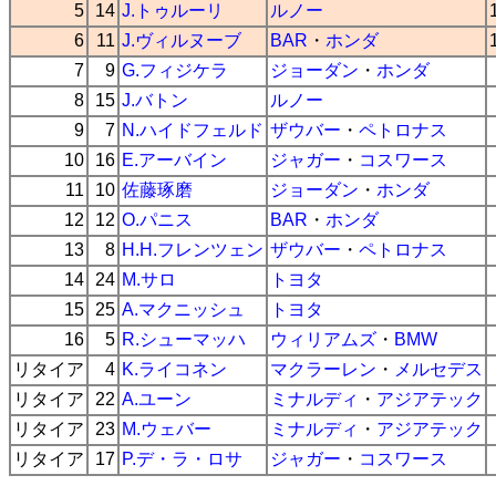
5
14
J.トゥルーリ
ルノー
6
11
J.ヴィルヌーブ
BAR
・
ホンダ
7
9
G.フィジケラ
ジョーダン
・
ホンダ
8
15
J.バトン
ルノー
9
7
N.ハイドフェルド
ザウバー
・
ペトロナス
10
16
E.アーバイン
ジャガー
・
コスワース
11
10
佐藤琢磨
ジョーダン
・
ホンダ
12
12
O.パニス
BAR
・
ホンダ
13
8
H.H.フレンツェン
ザウバー
・
ペトロナス
14
24
M.サロ
トヨタ
15
25
A.マクニッシュ
トヨタ
16
5
R.シューマッハ
ウィリアムズ
・
BMW
リタイア
4
K.ライコネン
マクラーレン
・
メルセデス
リタイア
22
A.ユーン
ミナルディ
・
アジアテック
リタイア
23
M.ウェバー
ミナルディ
・
アジアテック
リタイア
17
P.デ・ラ・ロサ
ジャガー
・
コスワース