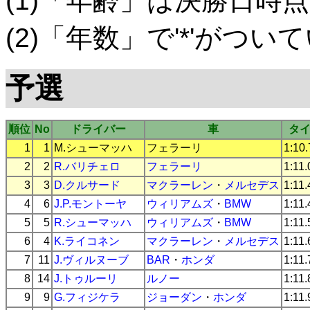
(1)「年齢」は決勝日時点
(2)「年数」で'*'がつ
予選
順位
No
ドライバー
車
タ
1
1
M.シューマッハ
フェラーリ
1:10
2
2
R.バリチェロ
フェラーリ
1:11
3
3
D.クルサード
マクラーレン
・
メルセデス
1:11
4
6
J.P.モントーヤ
ウィリアムズ
・
BMW
1:11
5
5
R.シューマッハ
ウィリアムズ
・
BMW
1:11
6
4
K.ライコネン
マクラーレン
・
メルセデス
1:11
7
11
J.ヴィルヌーブ
BAR
・
ホンダ
1:11
8
14
J.トゥルーリ
ルノー
1:11
9
9
G.フィジケラ
ジョーダン
・
ホンダ
1:11