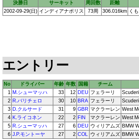
決勝日
サーキット
周回数
距離
2002-09-29(日)
インディアナポリス
73周
306.016km
くも
エントリー
No
ドライバー
年齢
年数
国籍
チーム
1
M.シューマッハ
33
12
DEU
フェラーリ
Scuderi
2
R.バリチェロ
30
10
BRA
フェラーリ
Scuderi
3
D.クルサード
31
9
GBR
マクラーレン
West M
4
K.ライコネン
22
2
FIN
マクラーレン
West M
5
R.シューマッハ
27
6
DEU
ウィリアムズ
BMW Wi
6
J.P.モントーヤ
27
2
COL
ウィリアムズ
BMW Wi